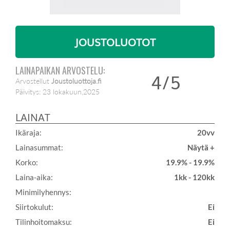
JOUSTOLUOTOT
LAINAPAIKAN ARVOSTELU:
4/5
Arvostellut
Joustoluottoja.fi
Päivitys:
23 lokakuun,2025
LAINAT
Ikäraja:
20vv
Lainasummat:
Näytä +
Korko:
19.9% - 19.9%
Laina-aika:
1kk - 120kk
Minimilyhennys:
Siirtokulut:
Ei
Tilinhoitomaksu:
Ei