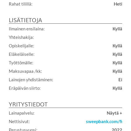
Rahat tilillä:
Heti
LISÄTIETOJA
Ilmainen ensilaina:
Kyllä
Yhteishakija:
Opiskelijalle:
Kyllä
Eläkeläiselle:
Kyllä
Työttömälle:
Kyllä
Maksuvapaa /kk:
Kyllä
Lainojen yhdistäminen:
Ei
Eräpäivän siirto:
Kyllä
YRITYSTIEDOT
Lainapalvelu:
Näytä +
Nettisivut:
sweepbank.com/fi
Perustusvuosi:
2022