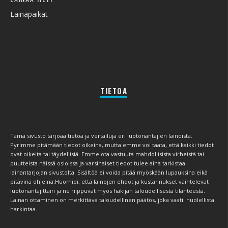
Lainapaikat
TIETOA
Tämä sivusto tarjoaa tietoa ja vertailuja eri luotonantajien lainoista.
Pyrimme pitämään tiedot oikeina, mutta emme voi taata, että kaikki tiedot
ovat oikeita tai täydellisiä. Emme ota vastuuta mahdollisista virheistä tai
puutteista näissä osioissa ja varsinaiset tiedot tulee aina tarkistaa
lainantarjojan sivustolta. Sisältöä ei voida pitää myöskään lupauksina eikä
pitävinä ohjeina.Huomioi, että lainojen ehdot ja kustannukset vaihtelevat
luotonantajittain ja ne riippuvat myös hakijan taloudellisesta tilanteesta.
Lainan ottaminen on merkittävä taloudellinen päätös, joka vaatii huolellista
harkintaa.