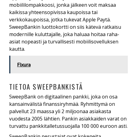
mobiililompakkoosi, jonka jälkeen voit maksaa
kaikissa yhteensopivissa kaupoissa tai
verkkokaupoissa, jotka tukevat Apple Paytä.
SweepBankin luottokortti on siis kätevä ratkaisu
modernille kuluttajalle, joka haluaa hoitaa raha-
asiat nopeasti ja turvallisesti mobiilisovelluksen
kautta.
Fixura
TIETOA SWEEPBANKISTÄ
SweepBank on digitaalinen pankki, joka on osa
kansainvälistä finanssiryhmää. Ryhmittymä on
palvellut 23 maassa yli 2 miljoonaa asiakasta
vuodesta 2005 lähtien. Pankin asiakkaiden varat on
turvattu pankkitalletussuojalla 100 000 euroon asti.
SweepBankin perustajat ovat kokeneita