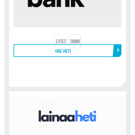
EHDOT
TIEDOT
HAE HETI
LAINAAHETI.FI