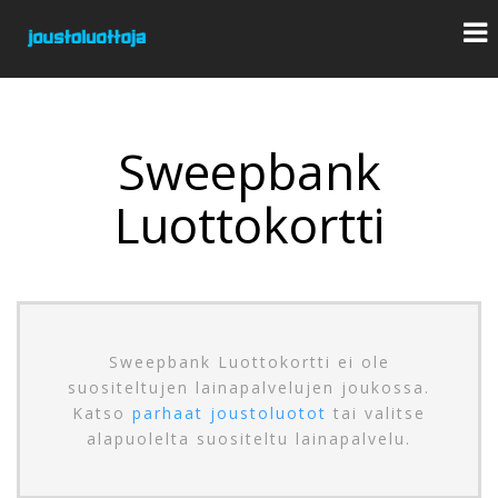
Sweepbank
Luottokortti
Sweepbank Luottokortti ei ole
suositeltujen lainapalvelujen joukossa.
Katso
parhaat joustoluotot
tai valitse
alapuolelta suositeltu lainapalvelu.