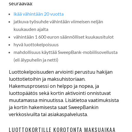
seuraavaa:
ikää vähintään 20 vuotta
jatkuva työsuhde vähintään viimeisen neljän
kuukauden ajalta
vähintään 1 600 euron säännölliset kuukausitulot
hyvä luottokelpoisuus
mahdollisuus käyttää SweepBank-mobiilisovellusta
(eli älypuhelin ja netti)
Luottokelpoisuuden arviointi perustuu hakijan
luottotietoihin ja maksuhistoriaan.
Hakemusprosessi on helppo ja nopea, ja
luottopäätös sekä kortin aktivointi onnistuvat
muutamassa minuutissa. Lisätietoa vaatimuksista
ja kortin hakemisesta saat SweepBankin
verkkosivuilta tai asiakaspalvelusta.
LUOTTOKORTILLE KOROTONTA MAKSUAIKAA