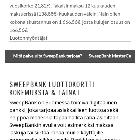
vuosikorko 21,82%. Takaisinmaksu 12 kuukauden
maksuerissä (138,88€) kuukauden välein. Näin ollen
kokonaiskustannus on 1 666,56€, josta kulujen osuus on
166,56€.
Luotonmyöntäjät
Mitä palveluita SweepBank tarjoaa?
SweepBank MasterCard -lu
SWEEPBANK LUOTTOKORTTI
KOKEMUKSIA & LAINAT
SweepBank on Suomessa toimiva digitaalinen
pankki, joka tarjoaa asiakkailleen luottoa sekä
helppoa modernia tapaa hallita raha-asioitaan.
SweepBankin avulla voit esimerkiksi maksaa
laskuja tai siirtää rahaa muille käyttäjille