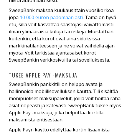
niistä automaattisesti.
SweepBank maksaa kuukausittain vuosikorkoa
jopa
10 000 euron pääomaan asti
. Tämä on hyvä
etu, sillä voit kasvattaa säästöjäsi vaivattomasti
ilman ylimääräisiä kuluja tai riskejä. Muistathan
kuitenkin, että korot ovat aina sidoksissa
markkinatilanteeseen ja ne voivat vaihdella ajan
myötä. Voit tarkistaa ajantasaiset korot
SweepBankin verkkosivuilta tai sovelluksesta.
TUKEE APPLE PAY -MAKSUJA
SweepBankin pankkitili on helppo avata ja
hallinnoida mobiilisovelluksen kautta. Tili sisältää
monipuoliset maksupalvelut, joilla voit hoitaa raha-
asiat nopeasti ja kätevästi. SweepBank tukee myös
Apple Pay -maksuja, joka helpottaa kortilla
maksamista entisestään.
Apple Payn käyttö edellyttää kortin lisäämistä