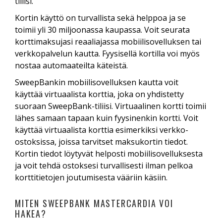
tiliisi.
Kortin käyttö on turvallista sekä helppoa ja se
toimii yli 30 miljoonassa kaupassa. Voit seurata
korttimaksujasi reaaliajassa mobiilisovelluksen tai
verkkopalvelun kautta. Fyysisellä kortilla voi myös
nostaa automaateilta käteistä.
SweepBankin mobiilisovelluksen kautta voit
käyttää virtuaalista korttia, joka on yhdistetty
suoraan SweepBank-tiliisi. Virtuaalinen kortti toimii
lähes samaan tapaan kuin fyysinenkin kortti. Voit
käyttää virtuaalista korttia esimerkiksi verkko-
ostoksissa, joissa tarvitset maksukortin tiedot.
Kortin tiedot löytyvät helposti mobiilisovelluksesta
ja voit tehdä ostoksesi turvallisesti ilman pelkoa
korttitietojen joutumisesta vääriin käsiin.
MITEN SWEEPBANK MASTERCARDIA VOI
HAKEA?