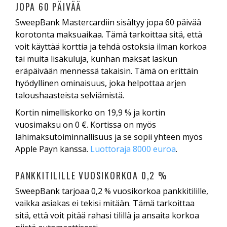
JOPA 60 PÄIVÄÄ
SweepBank Mastercardiin sisältyy jopa 60 päivää
korotonta maksuaikaa. Tämä tarkoittaa sitä, että
voit käyttää korttia ja tehdä ostoksia ilman korkoa
tai muita lisäkuluja, kunhan maksat laskun
eräpäivään mennessä takaisin. Tämä on erittäin
hyödyllinen ominaisuus, joka helpottaa arjen
taloushaasteista selviämistä.
Kortin nimelliskorko on 19,9 % ja kortin
vuosimaksu on 0 €. Kortissa on myös
lähimaksutoiminnallisuus ja se sopii yhteen myös
Apple Payn kanssa.
Luottoraja 8000 euroa
.
PANKKITILILLE VUOSIKORKOA 0,2 %
SweepBank tarjoaa 0,2 % vuosikorkoa pankkitilille,
vaikka asiakas ei tekisi mitään. Tämä tarkoittaa
sitä, että voit pitää rahasi tilillä ja ansaita korkoa