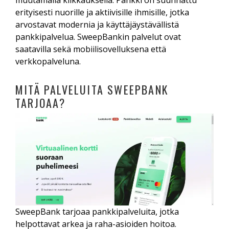
muutamalla klikkauksella. Pankki on suunnattu
erityisesti nuorille ja aktiivisille ihmisille, jotka
arvostavat modernia ja käyttäjäystävällistä
pankkipalvelua. SweepBankin palvelut ovat
saatavilla sekä mobiilisovelluksena että
verkkopalveluna.
MITÄ PALVELUITA SWEEPBANK
TARJOAA?
SweepBank tarjoaa pankkipalveluita, jotka
helpottavat arkea ja raha-asioiden hoitoa.