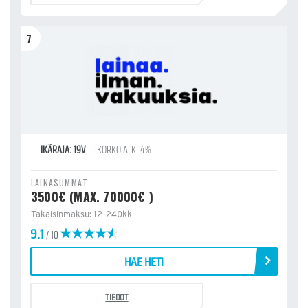
7
IKÄRAJA: 19V
KORKO ALK: 4%
LAINASUMMAT
3500€ (MAX. 70000€ )
Takaisinmaksu: 12-240kk
9.1
/ 10
HAE HETI
TIEDOT