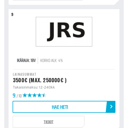
9
IKÄRAJA: 18V
KORKO ALK: 4%
LAINASUMMAT
3500€ (MAX. 250000€ )
Takaisinmaksu: 12-240kk
9
/ 10
HAE HETI
TIEDOT