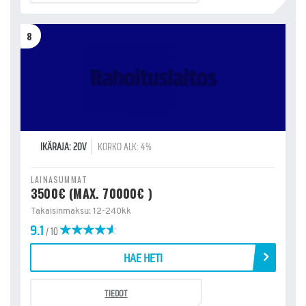
8
IKÄRAJA: 20V
KORKO ALK: 4%
LAINASUMMAT
3500€ (MAX. 70000€ )
Takaisinmaksu: 12-240kk
9.1
/ 10
HAE HETI
TIEDOT