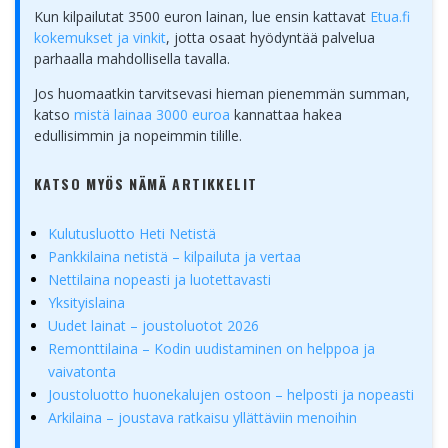
Kun kilpailutat 3500 euron lainan, lue ensin kattavat
Etua.fi
kokemukset ja vinkit
, jotta osaat hyödyntää palvelua
parhaalla mahdollisella tavalla.
Jos huomaatkin tarvitsevasi hieman pienemmän summan,
katso
mistä lainaa 3000 euroa
kannattaa hakea
edullisimmin ja nopeimmin tilille.
KATSO MYÖS NÄMÄ ARTIKKELIT
Kulutusluotto Heti Netistä
Pankkilaina netistä – kilpailuta ja vertaa
Nettilaina nopeasti ja luotettavasti
Yksityislaina
Uudet lainat – joustoluotot 2026
Remonttilaina – Kodin uudistaminen on helppoa ja
vaivatonta
Joustoluotto huonekalujen ostoon – helposti ja nopeasti
Arkilaina – joustava ratkaisu yllättäviin menoihin