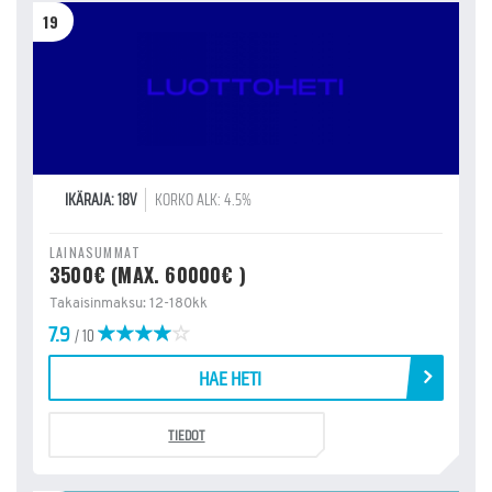
19
IKÄRAJA: 18V
KORKO ALK: 4.5%
LAINASUMMAT
3500€ (MAX. 60000€ )
Takaisinmaksu: 12-180kk
7.9
/ 10
HAE HETI
TIEDOT