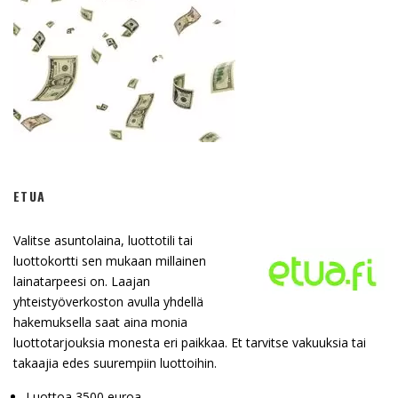
ETUA
Valitse asuntolaina, luottotili tai
luottokortti sen mukaan millainen
lainatarpeesi on. Laajan
yhteistyöverkoston avulla yhdellä
hakemuksella saat aina monia
luottotarjouksia monesta eri paikkaa. Et tarvitse vakuuksia tai
takaajia edes suurempiin luottoihin.
Luottoa 3500 euroa