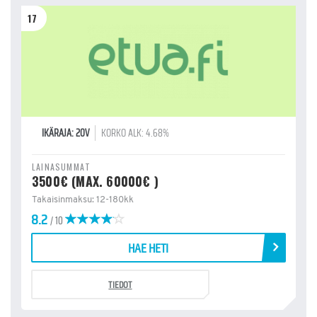
17
IKÄRAJA: 20V
KORKO ALK: 4.68%
LAINASUMMAT
3500€ (MAX. 60000€ )
Takaisinmaksu: 12-180kk
8.2
/ 10
HAE HETI
TIEDOT