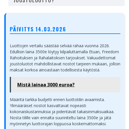
JOUSTOLUOTTO?
Sinulta vaaditaan vähintään 18v ikää sekä kelvollista
luottohistoriaa.
PÄIVITYS 14.03.2026
Luottojen vertailu säästää selvää rahaa vuonna 2026.
Edullisin laina 3500e löytyy kilpailuttamalla Etuan, Freedom
Rahoituksen ja Rahalaitoksen tarjoukset. Vakuudettomat
joustoluotot mahdollistavat nostot tarpeen mukaan, jolloin
maksat korkoa ainoastaan todellisesta käytöstä.
Mistä lainaa 3000 euroa?
Määritä tarkka budjetti ennen luottotilin avaamista.
Ylimääräiset nostot kasvattavat nopeasti
kokonaiskustannuksia ja pidentävät takaisinmaksuaikaa.
Nosta tilille vain ennalta suunniteltu laina 3500e ja jätä
myönnetyn luottorajan loppuosa koskemattomaksi.