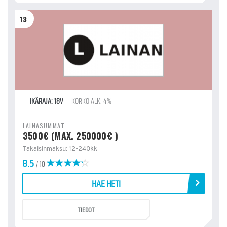
13
IKÄRAJA: 18V
KORKO ALK: 4%
LAINASUMMAT
3500€ (MAX. 250000€ )
Takaisinmaksu: 12-240kk
8.5
/ 10
HAE HETI
TIEDOT