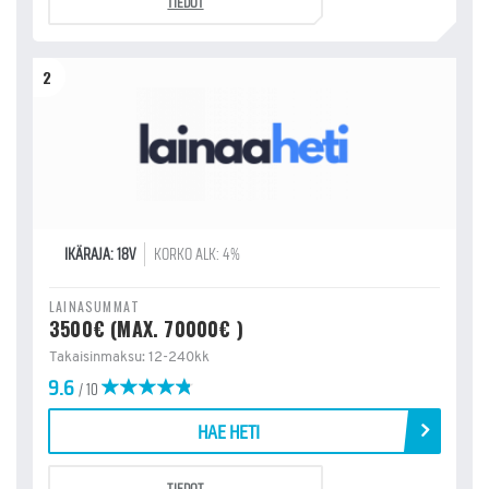
TIEDOT
2
IKÄRAJA: 18V
KORKO ALK: 4%
LAINASUMMAT
3500€ (MAX. 70000€ )
Takaisinmaksu: 12-240kk
9.6
/ 10
HAE HETI
TIEDOT