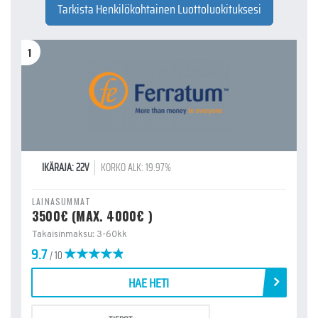
Tarkista Henkilökohtainen Luottoluokituksesi
1
IKÄRAJA: 22V
KORKO ALK: 19.97%
LAINASUMMAT
3500€ (MAX. 4000€ )
Takaisinmaksu: 3-60kk
9.7
/ 10
HAE HETI