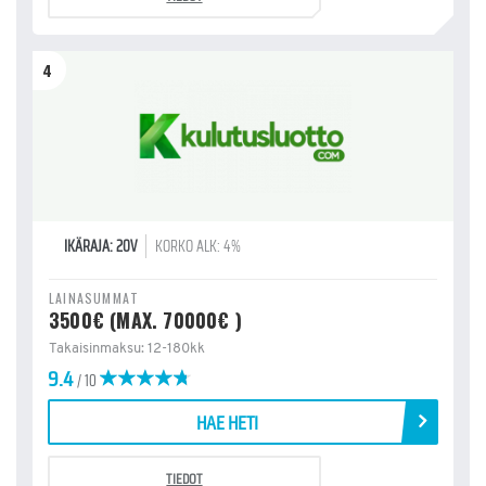
4
IKÄRAJA: 20V
KORKO ALK: 4%
LAINASUMMAT
3500€ (MAX. 70000€ )
Takaisinmaksu: 12-180kk
9.4
/ 10
HAE HETI
TIEDOT