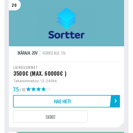
20
IKÄRAJA: 20V
KORKO ALK: 5%
LAINASUMMAT
3500€ (MAX. 60000€ )
Takaisinmaksu: 12-240kk
7.5
/ 10
HAE HETI
TIEDOT