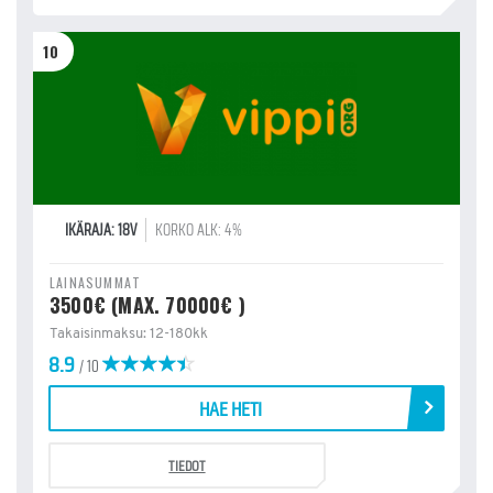
10
IKÄRAJA: 18V
KORKO ALK: 4%
LAINASUMMAT
3500€ (MAX. 70000€ )
Takaisinmaksu: 12-180kk
8.9
/ 10
HAE HETI
TIEDOT