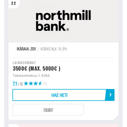
22
IKÄRAJA: 20V
KORKO ALK: 14.9%
LAINASUMMAT
3500€ (MAX. 5000€ )
Takaisinmaksu: 1-60kk
7.1
/ 10
HAE HETI
TIEDOT