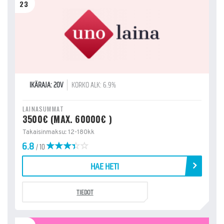
23
IKÄRAJA: 20V
KORKO ALK: 6.9%
LAINASUMMAT
3500€ (MAX. 60000€ )
Takaisinmaksu: 12-180kk
6.8
/ 10
HAE HETI
TIEDOT