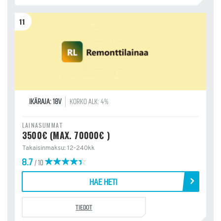
11
IKÄRAJA: 18V
KORKO ALK: 4%
LAINASUMMAT
3500€ (MAX. 70000€ )
Takaisinmaksu: 12-240kk
8.7
/ 10
HAE HETI
TIEDOT