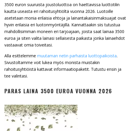
3500 euron suuruista joustoluottoa on haettavissa luottotilin
kautta useasta eri rahoitusyhtiöltä vuonna 2026. Luotoille
asetetaan monia erilaisia ehtoja ja lainantakaisinmaksuajat ovat
hyvin erilaisia eri luotonmyöntäjillä. Kannattaakin siis tutustua
mahdollisimman moneen eri tarjoajaan, joista saat lainaa 3500
euroa ja siten valita lainasi sellaisesta paikasta jonka lainaehdot
vastaavat omia toiveitasi.
Alla esittelemme
muutaman netin parhaista luottopaikoista
.
Sivustoltamme voit lukea myös monista muistakin
rahoitusyhtiöistä kattavat informaatiopaketit. Tutustu ensin ja
tee valintasi.
PARAS LAINA 3500 EUROA VUONNA 2026