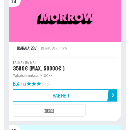
24
IKÄRAJA: 23V
KORKO ALK: 4.9%
LAINASUMMAT
3500€ (MAX. 50000€ )
Takaisinmaksu: 1-100kk
6.4
/ 10
HAE HETI
TIEDOT