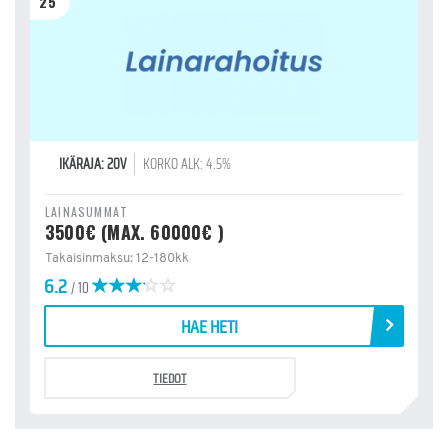
25
IKÄRAJA: 20V
KORKO ALK: 4.5%
LAINASUMMAT
3500€ (MAX. 60000€ )
Takaisinmaksu: 12-180kk
6.2
/ 10
HAE HETI
TIEDOT