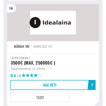
14
IKÄRAJA: 18V
KORKO ALK: 4%
LAINASUMMAT
3500€ (MAX. 250000€ )
Takaisinmaksu: 12-240kk
8.4
/ 10
HAE HETI
TIEDOT