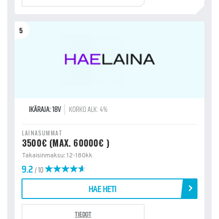
5
IKÄRAJA: 18V
KORKO ALK: 4%
LAINASUMMAT
3500€ (MAX. 60000€ )
Takaisinmaksu: 12-180kk
9.2
/ 10
HAE HETI
TIEDOT