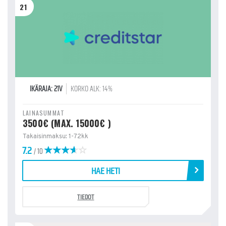
21
IKÄRAJA: 21V
KORKO ALK: 14%
LAINASUMMAT
3500€ (MAX. 15000€ )
Takaisinmaksu: 1-72kk
7.2
/ 10
HAE HETI
TIEDOT