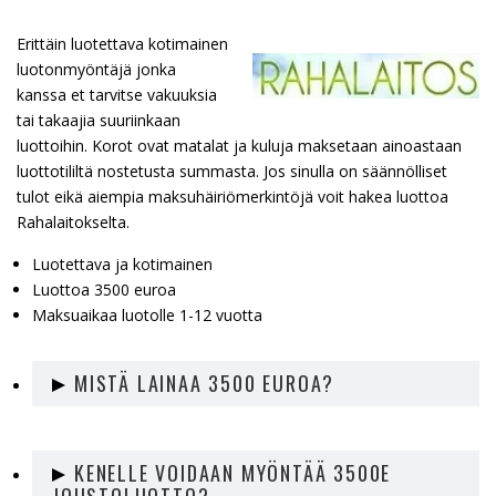
Erittäin luotettava kotimainen
luotonmyöntäjä jonka
kanssa et tarvitse vakuuksia
tai takaajia suuriinkaan
luottoihin. Korot ovat matalat ja kuluja maksetaan ainoastaan
luottotililtä nostetusta summasta. Jos sinulla on säännölliset
tulot eikä aiempia maksuhäiriömerkintöjä voit hakea luottoa
Rahalaitokselta.
Luotettava ja kotimainen
Luottoa 3500 euroa
Maksuaikaa luotolle 1-12 vuotta
MISTÄ LAINAA 3500 EUROA?
Löydät parhaat vaihtoehdot sivustomme listalta.
KENELLE VOIDAAN MYÖNTÄÄ 3500E