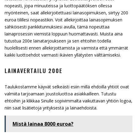
nopeasti, jopa minuuteissa ja luottopäätöksen ollessa
myönteinen, saat allekirjoitettuasi lainasopimuksen, siirtyy 200
euroa tilillesi nopeastikin. Voit allekirjoittaa lainasopimuksen
sähköisesti pankkitunnuksiesi avulla, tämä nopeuttaa
lainaprosessin viemistä loppuun huomattavasti. Muista aina
tutustua 200e lainatarjoukseen ja sen ehtoihin todella
huolellisesti ennen allekirjoittamista ja varmista että ymmärrät
kaikki luottoehdot varmasti ikävien yllätysten välttämiseksi.
LAINAVERTAILU 200E
Taulukostamme käyvät selkeästi esiin millä ehdoilla yhtiöt ovat
valmiita tarjoamaan joustoluottoa asiakkailleen. Tutustu
ehtoihin ja klikkaa Sinulle sopivimmalta vaikuttavan yhtiön logoa,
niin saat lisätietoja yrityksestä ja lainaehdoista.
Mistä lainaa 8000 euroa?