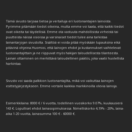
Tämä sivusto tarjoaa tietoa ja vertailuja eri luotonantajien lainoista.
Pyrimme pitämään tiedot oikeina, mutta emme voi taata, että kaikki tiedot
ovat oikeita tai täydellisiä. Emme ota vastuuta mahdollisista virheistä tai
puutteista näissä osioissa ja varsinaiset tiedot tulee aina tarkistaa
lainantarjojan sivustolta. Sisältöä ei voida pitää myöskään lupauksina eikä
pitävinä ohjeina.Huomioi, että lainojen ehdot ja kustannukset vaihtelevat
luotonantajittain ja ne riippuvat myös hakijan taloudellisesta tilanteesta.
Lainan ottaminen on merkittävä taloudellinen päätös, joka vaatii huolellista
harkintaa.
Sivusto voi saada palkkion luotonantajilta, mikä voi vaikuttaa lainojen
esittelyjärjestykseen. Emme vertaile kaikkia markkinoilla olevia lainoja.
Esimerkkilaina: 8000 € / 6 vuotta, todellinen vuosikorko 9.07%, kuukausierä
143 €. Lopulliset ehdot lainasopimuksessa. Nimelliskorko 4,19% - 20%, laina-
aika 1-20 vuotta, lainasumma 100 € - 60000 €.