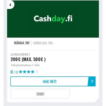
4
IKÄRAJA: 18V
KORKO ALK: 19%
LAINASUMMAT
200€ (MAX. 500€ )
Takaisinmaksu: 1-3kk
8
/ 10
HAE HETI
TIEDOT