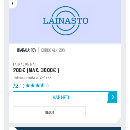
7
IKÄRAJA: 18V
KORKO ALK: 20%
LAINASUMMAT
200€ (MAX. 3000€ )
Takaisinmaksu: 2-47kk
7.2
/ 10
HAE HETI
TIEDOT