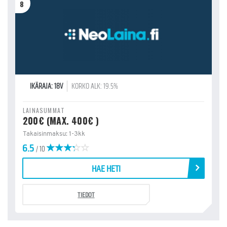
8
IKÄRAJA: 18V
KORKO ALK: 19.5%
LAINASUMMAT
200€ (MAX. 400€ )
Takaisinmaksu: 1-3kk
6.5
/ 10
HAE HETI
TIEDOT