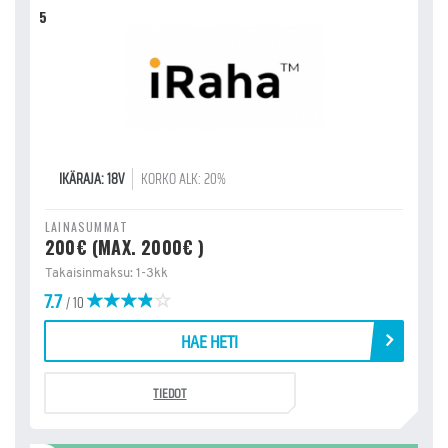
5
IKÄRAJA: 18V
KORKO ALK: 20%
LAINASUMMAT
200€ (MAX. 2000€ )
Takaisinmaksu: 1-3kk
7.7
/ 10
HAE HETI
TIEDOT