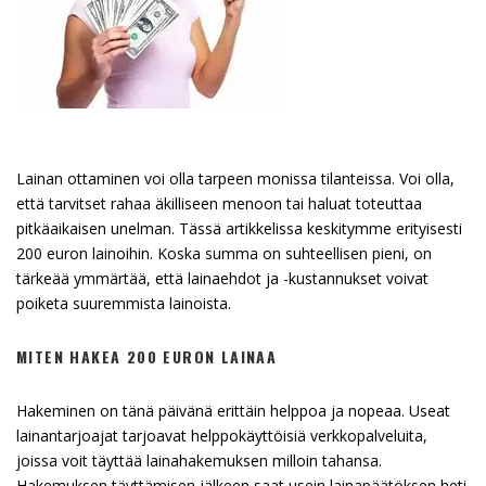
Lainan ottaminen voi olla tarpeen monissa tilanteissa. Voi olla,
että tarvitset rahaa äkilliseen menoon tai haluat toteuttaa
pitkäaikaisen unelman. Tässä artikkelissa keskitymme erityisesti
200 euron lainoihin. Koska summa on suhteellisen pieni, on
tärkeää ymmärtää, että lainaehdot ja -kustannukset voivat
poiketa suuremmista lainoista.
MITEN HAKEA 200 EURON LAINAA
Hakeminen on tänä päivänä erittäin helppoa ja nopeaa. Useat
lainantarjoajat tarjoavat helppokäyttöisiä verkkopalveluita,
joissa voit täyttää lainahakemuksen milloin tahansa.
Hakemuksen täyttämisen jälkeen saat usein lainapäätöksen heti.