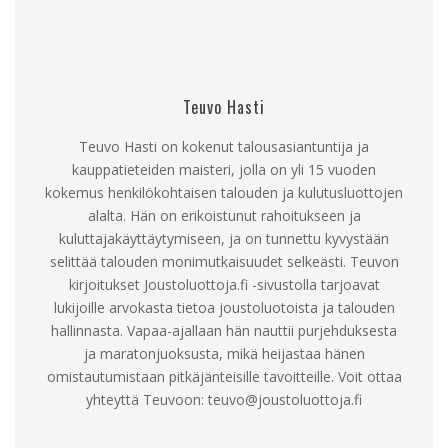
Teuvo Hasti
Teuvo Hasti on kokenut talousasiantuntija ja
kauppatieteiden maisteri, jolla on yli 15 vuoden
kokemus henkilökohtaisen talouden ja kulutusluottojen
alalta. Hän on erikoistunut rahoitukseen ja
kuluttajakäyttäytymiseen, ja on tunnettu kyvystään
selittää talouden monimutkaisuudet selkeästi. Teuvon
kirjoitukset Joustoluottoja.fi -sivustolla tarjoavat
lukijoille arvokasta tietoa joustoluotoista ja talouden
hallinnasta. Vapaa-ajallaan hän nauttii purjehduksesta
ja maratonjuoksusta, mikä heijastaa hänen
omistautumistaan pitkäjänteisille tavoitteille. Voit ottaa
yhteyttä Teuvoon:
teuvo@joustoluottoja.fi