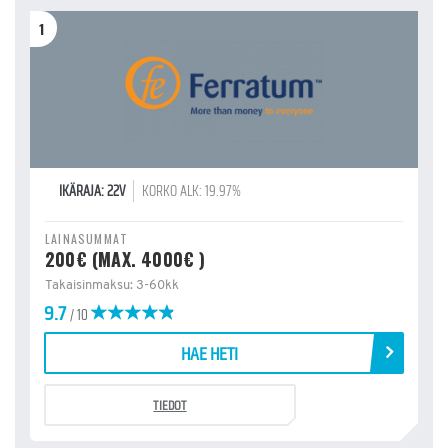
1
IKÄRAJA: 22V
KORKO ALK: 19.97%
LAINASUMMAT
200€ (MAX. 4000€ )
Takaisinmaksu: 3-60kk
9.7
/ 10
HAE HETI
TIEDOT