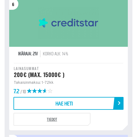
6
IKÄRAJA: 21V
KORKO ALK: 14%
LAINASUMMAT
200€ (MAX. 15000€ )
Takaisinmaksu: 1-72kk
7.2
/ 10
HAE HETI
TIEDOT