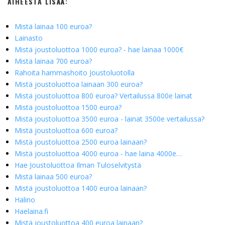
AIHEESTA LISÄÄ:
tarkasti ennen useamman lainan ottamista.
Mistä lainaa 100 euroa?
Lainasto
Mistä joustoluottoa 1000 euroa? - hae lainaa 1000€
Mistä lainaa 700 euroa?
Rahoita hammashoito Joustoluotolla
Mistä joustoluottoa lainaan 300 euroa?
Mistä joustoluottoa 800 euroa? Vertailussa 800e lainat
Mistä joustoluottoa 1500 euroa?
Mistä joustoluottoa 3500 euroa - lainat 3500e vertailussa?
Mistä joustoluottoa 600 euroa?
Mistä joustoluottoa 2500 euroa lainaan?
Mistä joustoluottoa 4000 euroa - hae laina 4000e…
Hae Joustoluottoa Ilman Tuloselvitystä
Mistä lainaa 500 euroa?
Mistä joustoluottoa 1400 euroa lainaan?
Halino
Haelaina.fi
Mistä joustoluottoa 400 euroa lainaan?