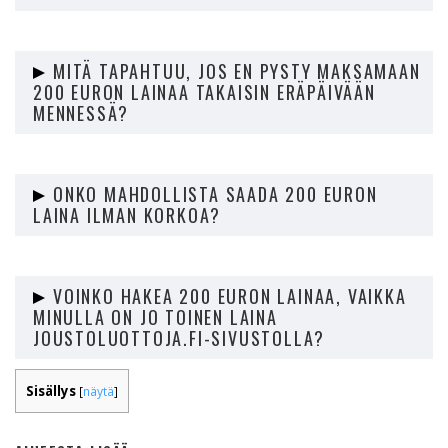
Joustoluottoja.fi:n 200 euron lainan korko määräytyy
yksilöllisesti ja se ilmoitetaan lainatarjouksessa.
MITÄ TAPAHTUU, JOS EN PYSTY MAKSAMAAN
200 EURON LAINAA TAKAISIN ERÄPÄIVÄÄN
MENNESSÄ?
Jos et pysty maksamaan 200 euron lainaa takaisin
eräpäivään mennessä, ota yhteyttä Joustoluottoja.fi:n
ONKO MAHDOLLISTA SAADA 200 EURON
asiakaspalveluun. Voimme sopia uudesta
LAINA ILMAN KORKOA?
maksusuunnitelmasta.
Joustoluottoja.fi tarjoaa ajoittain kampanjoita, joissa voit
saada 200 euron lainan ilman korkoa. Kampanjat ovat
VOINKO HAKEA 200 EURON LAINAA, VAIKKA
kuitenkin aina määräaikaisia.
MINULLA ON JO TOINEN LAINA
JOUSTOLUOTTOJA.FI-SIVUSTOLLA?
Kyllä, voit hakea toista lainaa Joustoluottoja.fi-sivustolta,
Sisällys
[
näytä
]
kunhan sinulla on riittävät tulot molempien lainojen
takaisinmaksuun. Suosittelemme kuitenkin harkitsemaan