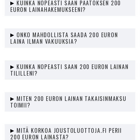
KUINKA NOPEASTI SAAN PÄÄTÖKSEN 200
tulot ja sinun on asuttava pysyvästi Suomessa.
EURON LAINAHAKEMUKSEENI?
Joustoluottoja.fi-sivusto käsittelee lainahakemuksesi
nopeasti, yleensä saat päätöksen jopa saman päivän aikana.
ONKO MAHDOLLISTA SAADA 200 EURON
LAINA ILMAN VAKUUKSIA?
Kyllä, Joustoluottoja.fi tarjoaa 200 euron lainoja ilman
vakuuksia. Emme vaadi vakuuksia lainoille, jotka ovat 2000
KUINKA NOPEASTI SAAN 200 EURON LAINAN
euroa tai alle.
TILILLENI?
Kun lainahakemuksesi on hyväksytty, rahat siirretään tilillesi
mahdollisimman nopeasti. Yleensä saat lainan tilillesi jopa
MITEN 200 EURON LAINAN TAKAISINMAKSU
samana päivänä.
TOIMII?
200 euron lainan takaisinmaksu tapahtuu kuukausittaisissa
erissä, jotka on sovittu lainasopimuksessa. Voit myös
MITÄ KORKOA JOUSTOLUOTTOJA.FI PERII
maksaa koko lainan takaisin kerralla ilman lisäkuluja.
200 EURON LAINASTA?