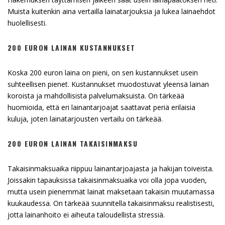
Muista kuitenkin aina vertailla lainatarjouksia ja lukea lainaehdot
huolellisesti.
200 EURON LAINAN KUSTANNUKSET
Koska 200 euron laina on pieni, on sen kustannukset usein
suhteellisen pienet. Kustannukset muodostuvat yleensä lainan
koroista ja mahdollisista palvelumaksuista. On tärkeää
huomioida, että eri lainantarjoajat saattavat periä erilaisia
kuluja, joten lainatarjousten vertailu on tärkeää.
200 EURON LAINAN TAKAISINMAKSU
Takaisinmaksuaika riippuu lainantarjoajasta ja hakijan toiveista.
Joissakin tapauksissa takaisinmaksuaika voi olla jopa vuoden,
mutta usein pienemmät lainat maksetaan takaisin muutamassa
kuukaudessa. On tärkeää suunnitella takaisinmaksu realistisesti,
jotta lainanhoito ei aiheuta taloudellista stressiä.