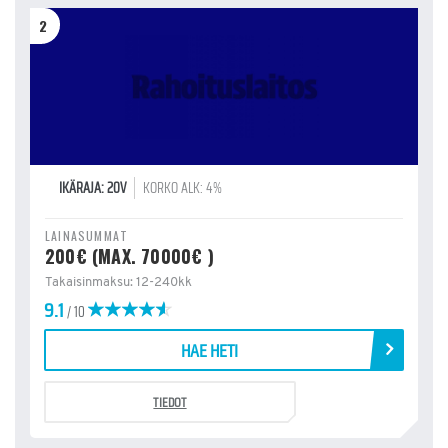
2
IKÄRAJA: 20V
KORKO ALK: 4%
LAINASUMMAT
200€ (MAX. 70000€ )
Takaisinmaksu: 12-240kk
9.1
/ 10
HAE HETI
TIEDOT