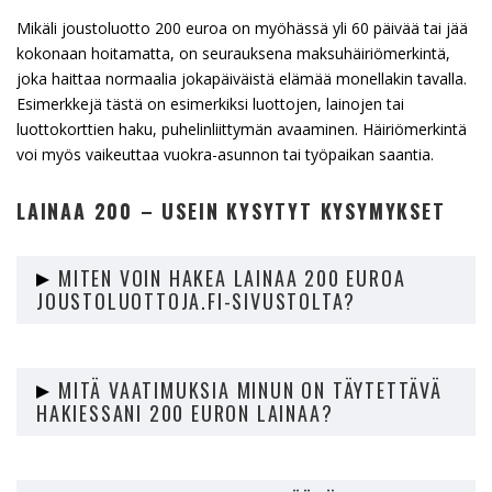
Mikäli joustoluotto 200 euroa on myöhässä yli 60 päivää tai jää
kokonaan hoitamatta, on seurauksena maksuhäiriömerkintä,
joka haittaa normaalia jokapäiväistä elämää monellakin tavalla.
Esimerkkejä tästä on esimerkiksi luottojen, lainojen tai
luottokorttien haku, puhelinliittymän avaaminen. Häiriömerkintä
voi myös vaikeuttaa vuokra-asunnon tai työpaikan saantia.
LAINAA 200 – USEIN KYSYTYT KYSYMYKSET
MITEN VOIN HAKEA LAINAA 200 EUROA
JOUSTOLUOTTOJA.FI-SIVUSTOLTA?
Voit hakea 200 euron lainaa Joustoluottoja.fi-sivustolta
täyttämällä helpon ja nopean lainahakemuksen
MITÄ VAATIMUKSIA MINUN ON TÄYTETTÄVÄ
sivustollamme. Tarvitset vain henkilötunnuksesi ja
HAKIESSANI 200 EURON LAINAA?
verkkopankkitunnuksesi hakemuksen täyttämiseen.
Hakiessasi 200 euron lainaa Joustoluottoja.fi-sivustolta, sinun
Mistä lainaa 7000 euroa?
on oltava vähintään 18-vuotias, sinulla on oltava säännölliset