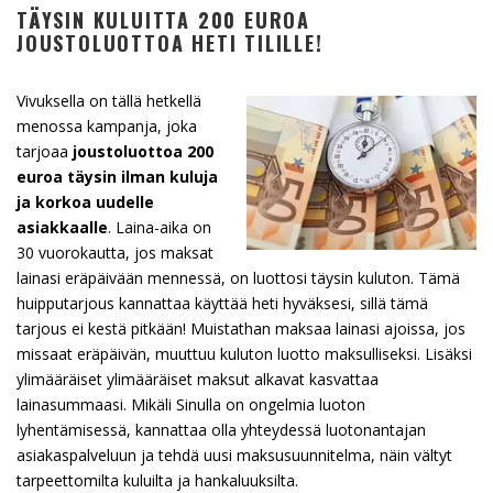
TÄYSIN KULUITTA 200 EUROA
JOUSTOLUOTTOA HETI TILILLE!
Vivuksella on tällä hetkellä
menossa kampanja, joka
tarjoaa
joustoluottoa 200
euroa täysin ilman kuluja
ja korkoa uudelle
asiakkaalle
. Laina-aika on
30 vuorokautta, jos maksat
lainasi eräpäivään mennessä, on luottosi täysin kuluton. Tämä
huipputarjous kannattaa käyttää heti hyväksesi, sillä tämä
tarjous ei kestä pitkään! Muistathan maksaa lainasi ajoissa, jos
missaat eräpäivän, muuttuu kuluton luotto maksulliseksi. Lisäksi
ylimääräiset ylimääräiset maksut alkavat kasvattaa
lainasummaasi. Mikäli Sinulla on ongelmia luoton
lyhentämisessä, kannattaa olla yhteydessä luotonantajan
asiakaspalveluun ja tehdä uusi maksusuunnitelma, näin vältyt
tarpeettomilta kuluilta ja hankaluuksilta.