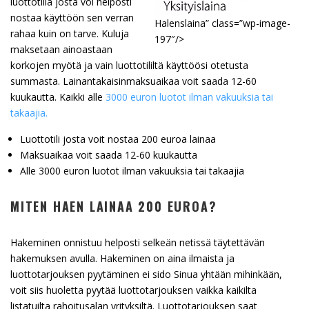
luottotiliä josta voi helposti
nostaa käyttöön sen verran
Halenslaina” class=”wp-image-
rahaa kuin on tarve. Kuluja
197″/>
maksetaan ainoastaan
korkojen myötä ja vain luottotililtä käyttöösi otetusta
summasta. Lainantakaisinmaksuaikaa voit saada 12-60
kuukautta. Kaikki alle
3000 euron luotot ilman vakuuksia tai
takaajia.
Luottotili josta voit nostaa 200 euroa lainaa
Maksuaikaa voit saada 12-60 kuukautta
Alle 3000 euron luotot ilman vakuuksia tai takaajia
MITEN HAEN LAINAA 200 EUROA?
Hakeminen onnistuu helposti selkeän netissä täytettävän
hakemuksen avulla. Hakeminen on aina ilmaista ja
luottotarjouksen pyytäminen ei sido Sinua yhtään mihinkään,
voit siis huoletta pyytää luottotarjouksen vaikka kaikilta
listatuilta rahoitusalan yrityksiltä. Luottotarjouksen saat