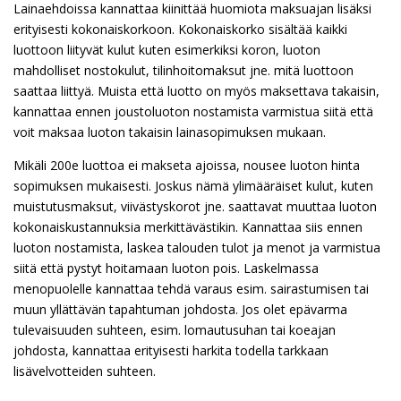
Lainaehdoissa kannattaa kiinittää huomiota maksuajan lisäksi
erityisesti kokonaiskorkoon. Kokonaiskorko sisältää kaikki
luottoon liityvät kulut kuten esimerkiksi koron, luoton
mahdolliset nostokulut, tilinhoitomaksut jne. mitä luottoon
saattaa liittyä. Muista että luotto on myös maksettava takaisin,
kannattaa ennen joustoluoton nostamista varmistua siitä että
voit maksaa luoton takaisin lainasopimuksen mukaan.
Mikäli 200e luottoa ei makseta ajoissa, nousee luoton hinta
sopimuksen mukaisesti. Joskus nämä ylimääräiset kulut, kuten
muistutusmaksut, viivästyskorot jne. saattavat muuttaa luoton
kokonaiskustannuksia merkittävästikin. Kannattaa siis ennen
luoton nostamista, laskea talouden tulot ja menot ja varmistua
siitä että pystyt hoitamaan luoton pois. Laskelmassa
menopuolelle kannattaa tehdä varaus esim. sairastumisen tai
muun yllättävän tapahtuman johdosta. Jos olet epävarma
tulevaisuuden suhteen, esim. lomautusuhan tai koeajan
johdosta, kannattaa erityisesti harkita todella tarkkaan
lisävelvotteiden suhteen.