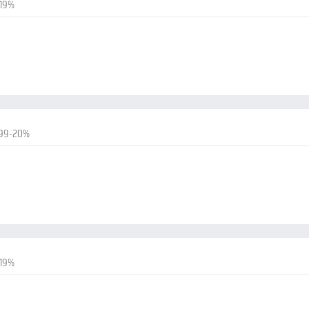
-19%
.99-20%
-19%