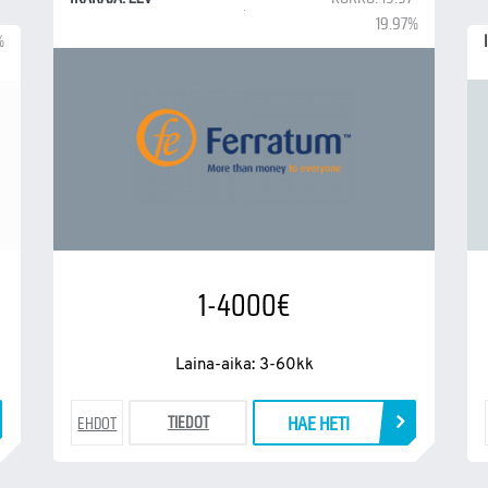
19.97%
%
1-4000€
Laina-aika: 3-60kk
HAE HETI
TIEDOT
EHDOT