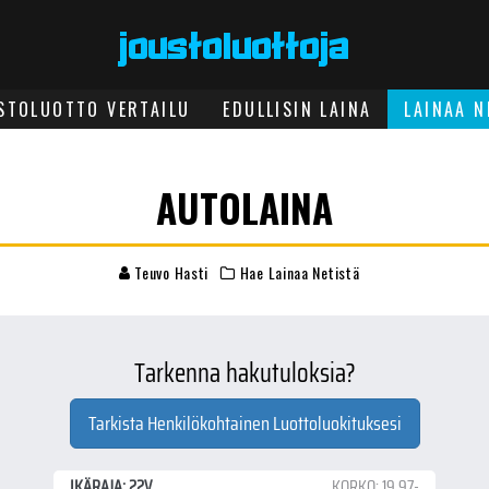
STOLUOTTO VERTAILU
EDULLISIN LAINA
LAINAA N
AUTOLAINA
Teuvo Hasti
Hae Lainaa Netistä
Tarkenna hakutuloksia?
Tarkista Henkilökohtainen Luottoluokituksesi
IKÄRAJA: 22V
KORKO: 19.97-