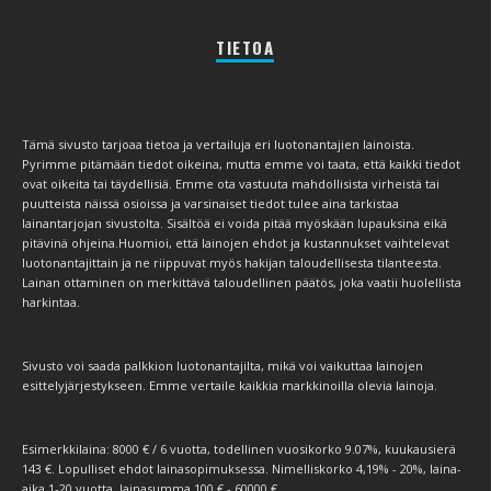
TIETOA
Tämä sivusto tarjoaa tietoa ja vertailuja eri luotonantajien lainoista.
Pyrimme pitämään tiedot oikeina, mutta emme voi taata, että kaikki tiedot
ovat oikeita tai täydellisiä. Emme ota vastuuta mahdollisista virheistä tai
puutteista näissä osioissa ja varsinaiset tiedot tulee aina tarkistaa
lainantarjojan sivustolta. Sisältöä ei voida pitää myöskään lupauksina eikä
pitävinä ohjeina.Huomioi, että lainojen ehdot ja kustannukset vaihtelevat
luotonantajittain ja ne riippuvat myös hakijan taloudellisesta tilanteesta.
Lainan ottaminen on merkittävä taloudellinen päätös, joka vaatii huolellista
harkintaa.
Sivusto voi saada palkkion luotonantajilta, mikä voi vaikuttaa lainojen
esittelyjärjestykseen. Emme vertaile kaikkia markkinoilla olevia lainoja.
Esimerkkilaina: 8000 € / 6 vuotta, todellinen vuosikorko 9.07%, kuukausierä
143 €. Lopulliset ehdot lainasopimuksessa. Nimelliskorko 4,19% - 20%, laina-
aika 1-20 vuotta, lainasumma 100 € - 60000 €.