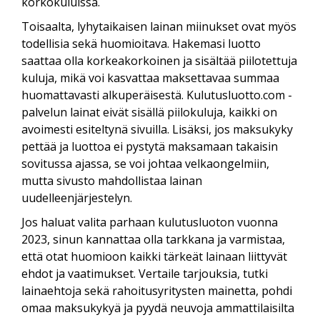
korkokuluissa.
Toisaalta, lyhytaikaisen lainan miinukset ovat myös
todellisia sekä huomioitava. Hakemasi luotto
saattaa olla korkeakorkoinen ja sisältää piilotettuja
kuluja, mikä voi kasvattaa maksettavaa summaa
huomattavasti alkuperäisestä. Kulutusluotto.com -
palvelun lainat eivät sisällä piilokuluja, kaikki on
avoimesti esiteltynä sivuilla. Lisäksi, jos maksukyky
pettää ja luottoa ei pystytä maksamaan takaisin
sovitussa ajassa, se voi johtaa velkaongelmiin,
mutta sivusto mahdollistaa lainan
uudelleenjärjestelyn.
Jos haluat valita parhaan kulutusluoton vuonna
2023, sinun kannattaa olla tarkkana ja varmistaa,
että otat huomioon kaikki tärkeät lainaan liittyvät
ehdot ja vaatimukset. Vertaile tarjouksia, tutki
lainaehtoja sekä rahoitusyritysten mainetta, pohdi
omaa maksukykyä ja pyydä neuvoja ammattilaisilta