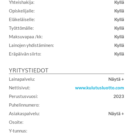
Yhteishakija:
Kyllä
Opiskelijalle:
Kyllä
Eläkeläiselle:
Kyllä
Työttömälle:
Kyllä
Maksuvapaa /kk:
Kyllä
Lainojen yhdistäminen:
Kyllä
Eräpäivän siirto:
Kyllä
YRITYSTIEDOT
Lainapalvelu:
Näytä +
Nettisivut:
www.kulutusluotto.com
Perustusvuosi:
2023
Puhelinnumero:
Asiakaspalvelu:
Näytä +
Osoite:
Y-tunnus: