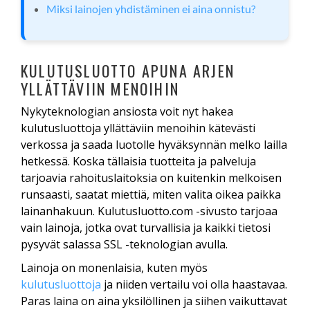
Miksi lainojen yhdistäminen ei aina onnistu?
KULUTUSLUOTTO APUNA ARJEN
YLLÄTTÄVIIN MENOIHIN
Nykyteknologian ansiosta voit nyt hakea
kulutusluottoja yllättäviin menoihin kätevästi
verkossa ja saada luotolle hyväksynnän melko lailla
hetkessä. Koska tällaisia tuotteita ja palveluja
tarjoavia rahoituslaitoksia on kuitenkin melkoisen
runsaasti, saatat miettiä, miten valita oikea paikka
lainanhakuun. Kulutusluotto.com -sivusto tarjoaa
vain lainoja, jotka ovat turvallisia ja kaikki tietosi
pysyvät salassa SSL -teknologian avulla.
Lainoja on monenlaisia, kuten myös
kulutusluottoja
ja niiden vertailu voi olla haastavaa.
Paras laina on aina yksilöllinen ja siihen vaikuttavat