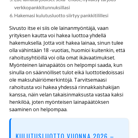
verkkopankkitunnuksillasi
Hakemasi kulutusluotto siirtyy pankkitilillesi
Sivusto itse ei siis ole lainanmyöntäjä, vaan
yrityksen kautta voi hakea luottoa yhdellä
hakemuksella. Jotta voit hakea lainaa, sinun tulee
olla vähintään 18 -vuotias, huomioi kuitenkin, että
rahoitusyhtiöillä voi olla omat ikävaatimukset.
Myönteinen lainapäätös on helpompi saada, kun
sinulla on säännölliset tulot eikä luottotiedoissasi
ole maksuhäiriömerkintöjä. Tarvitsemaasi
rahoitusta voi hakea yhdessä rinnakkaishakijan
kanssa, näin velan takaisinmaksusta vastaa kaksi
henkilöä, joten myönteisen lainapäätöksen
saaminen on helpompaa.
KULUTUSLUOTTO VUONNA 2026 –