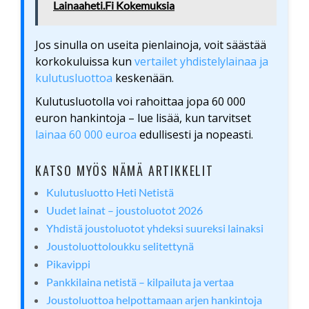
Lainaaheti.Fi Kokemuksia
Jos sinulla on useita pienlainoja, voit säästää
korkokuluissa kun
vertailet yhdistelylainaa ja
kulutusluottoa
keskenään.
Kulutusluotolla voi rahoittaa jopa 60 000
euron hankintoja – lue lisää, kun tarvitset
lainaa 60 000 euroa
edullisesti ja nopeasti.
KATSO MYÖS NÄMÄ ARTIKKELIT
Kulutusluotto Heti Netistä
Uudet lainat – joustoluotot 2026
Yhdistä joustoluotot yhdeksi suureksi lainaksi
Joustoluottoloukku selitettynä
Pikavippi
Pankkilaina netistä – kilpailuta ja vertaa
Joustoluottoa helpottamaan arjen hankintoja