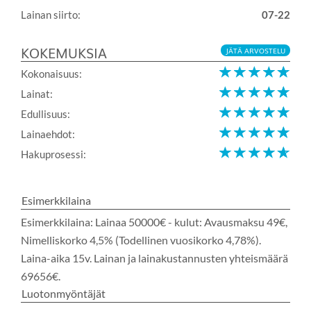
Lainan siirto:
07-22
KOKEMUKSIA
JÄTÄ ARVOSTELU
Kokonaisuus:
Lainat:
Edullisuus:
Lainaehdot:
Hakuprosessi:
Esimerkkilaina
Esimerkkilaina: Lainaa 50000€ - kulut: Avausmaksu 49€,
Nimelliskorko 4,5% (Todellinen vuosikorko 4,78%).
Laina-aika 15v. Lainan ja lainakustannusten yhteismäärä
69656€.
Luotonmyöntäjät