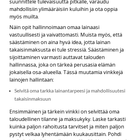
suunnittele tulevaisuutta pitkälle, varaudu
mahdollisiin ylimääräisiin kuluihin ja ota oppia
myös muilta.
Näin opit hallinnoimaan omaa lainaasi
vastuullisesti ja vaivattomasti. Muista myös, että
säästäminen on aina hyvä idea, jotta lainan
takaisinmaksusta ei tule stressiä. Säästäminen ja
sijoittaminen varmasti auttavat talouden
hallinnassa, joka on tärkeä perusasia elämän
jokaisella osa-alueella. Tässä muutamia vinkkejä
lainojen hallintaan:
Selvitä oma tarkka lainantarpeesi ja mahdollisuutesi
takaisinmaksuun
Ensimmäinen ja tärkein vinkki on selvittää oma
taloudellinen tilanne ja maksukyky. Laske tarkasti
kuinka paljon rahoitusta tarvitset ja miten paljon
pystyt velkaa lyhentämään kuukausittain. Pohdi