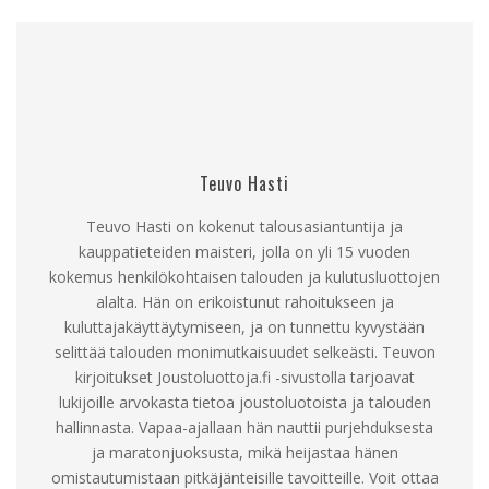
Teuvo Hasti
Teuvo Hasti on kokenut talousasiantuntija ja
kauppatieteiden maisteri, jolla on yli 15 vuoden
kokemus henkilökohtaisen talouden ja kulutusluottojen
alalta. Hän on erikoistunut rahoitukseen ja
kuluttajakäyttäytymiseen, ja on tunnettu kyvystään
selittää talouden monimutkaisuudet selkeästi. Teuvon
kirjoitukset Joustoluottoja.fi -sivustolla tarjoavat
lukijoille arvokasta tietoa joustoluotoista ja talouden
hallinnasta. Vapaa-ajallaan hän nauttii purjehduksesta
ja maratonjuoksusta, mikä heijastaa hänen
omistautumistaan pitkäjänteisille tavoitteille. Voit ottaa