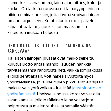
esimerkiksi lainasumma, laina-ajan pituus, kulut ja
korko. On tärkeää tutustua eri lainatyyppeihin ja
niiden ominaisuuksiin, jotta löytää sopivan lainan
omaan tarpeeseen. Kulutusluotto.com -palvelu
kilpailuttaa lainoja juuri sinun määräämien
kriteerien mukaan helposti.
ONKO KULUTUSLUOTON OTTAMINEN AINA
JÄRKEVÄÄ?
Tällaisten lainojen plussat ovat melko selkeitä,
kulutusluotto antaa mahdollisuuden hankkia
tarvitsemaansa rahoitusta heti, vaikka lompakossa
ei olisi senttiäkään. Voit hakea sivustolta myös
yhdistelylainaa, jolla useimpien pikkulainojen sijaan
maksat vain yhtä velkaa – lue lisää
joustoluottojen
yhdistämisestä.
Useissa lainoissa korot voivat olla
aivan kamalia, jolloin tällainen laina voi tarjota
helpotusta ja mielenrauhaa, ja samalla säästät