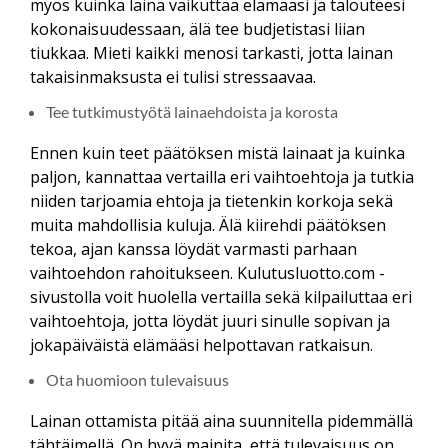
myös kuinka laina vaikuttaa elämääsi ja talouteesi
kokonaisuudessaan, älä tee budjetistasi liian
tiukkaa. Mieti kaikki menosi tarkasti, jotta lainan
takaisinmaksusta ei tulisi stressaavaa.
Tee tutkimustyötä lainaehdoista ja korosta
Ennen kuin teet päätöksen mistä lainaat ja kuinka
paljon, kannattaa vertailla eri vaihtoehtoja ja tutkia
niiden tarjoamia ehtoja ja tietenkin korkoja sekä
muita mahdollisia kuluja. Älä kiirehdi päätöksen
tekoa, ajan kanssa löydät varmasti parhaan
vaihtoehdon rahoitukseen. Kulutusluotto.com -
sivustolla voit huolella vertailla sekä kilpailuttaa eri
vaihtoehtoja, jotta löydät juuri sinulle sopivan ja
jokapäiväistä elämääsi helpottavan ratkaisun.
Ota huomioon tulevaisuus
Lainan ottamista pitää aina suunnitella pidemmällä
tähtäimellä. On hyvä mainita, että tulevaisuus on