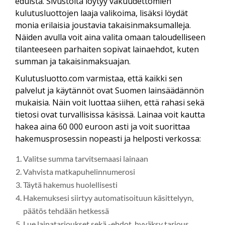
eduista. Sivustolta löytyy vakuudettomien
kulutusluottojen laaja valikoima, lisäksi löydät
monia erilaisia joustavia takaisinmaksumalleja.
Näiden avulla voit aina valita omaan taloudelliseen
tilanteeseen parhaiten sopivat lainaehdot, kuten
summan ja takaisinmaksuajan.
Kulutusluotto.com varmistaa, että kaikki sen
palvelut ja käytännöt ovat Suomen lainsäädännön
mukaisia. Näin voit luottaa siihen, että rahasi sekä
tietosi ovat turvallisissa käsissä. Lainaa voit kautta
hakea aina 60 000 euroon asti ja voit suorittaa
hakemusprosessin nopeasti ja helposti verkossa:
Valitse summa tarvitsemaasi lainaan
Vahvista matkapuhelinnumerosi
Täytä hakemus huolellisesti
Hakemuksesi siirtyy automatisoituun käsittelyyn,
päätös tehdään hetkessä
Lue lainatarjoukset sekä -ehdot, hyväksy tarjous