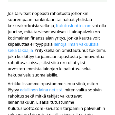
Jos tarvitset nopeasti rahoitusta johonkin
suurempaan hankintaan tai haluat yhdistää
korkeakorkoisia velkoja,
Kulutusluotto.com
voi olla
juuri se, mitä tarvitset avuksesi. Lainapalvelu on
kotimainen finanssialan yritys, jonka kautta voit
kilpailuttaa erityyppisiä
lainoja ilman vakuuksia
sekä takaajia
. Yrityksellä on omistautunut tukitiimi,
joka keskittyy tarjoamaan opastusta ja neuvontaa
rahoitusasioissa, siksi siitä on tullut yksi
arvostetuimmista lainojen kilpailutus- sekä
hakupalvelu suomalaisille.
Artikkelissamme opastamme sinua siinä, miten
löytyy
edullinen laina netistä
, miten valita sopivin
rahoitus sekä mitkä tekijät vaikuttavat
lainanhakuun. Lisäksi tutustumme
Kulutusluotto.com -sivuston tarjoamiin palveluihin
sekä miten lainanhaku tällä sivustolla oikein