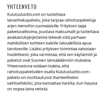
yhteistyökumppanit tarkistavat hakijan
täysin ilmaista eikä sitova. Voit huoletta täyttää
YHTEENVETO
luottotiedot ennen lainatarjouksen antamista ja
lainahakemuksen ja tutustua saataviin
Kulutusluotto.com on luotettava
lainaa ilman luottotietoja ei voida myöntää.
lainatarjouksiin ilman kuluja. Vasta valitessasi ja
lainanhakupalvelu, joka tarjoaa rahoituspalveluja
hyväksyessäsi lainatarjouksen syntyy
arjen menoihin suomalaisille. Yrityksen laaja
lainasopimus, jolloin tulee huomioida lainan
palveluvalikoima, joustava maksumalli ja luotettava
korko- ja muut kulut.
asiakastukijärjestelmä tekevät siitä parhaan
mahdollisen kohteen kaikille taloudellista apua
tarvitseville. Lisäksi yrityksen toimintaa valvotaan
huolellisesti, joka varmistaa, että sen käytännöt ja
palvelut ovat Suomen lainsäädännön mukaisia.
Yhteenvetona voidaan todeta, että
rahoituspalveluiden osalta Kulutusluotto.com -
palvelu on osoittautunut ihanteelliseksi
vaihtoehdoksi, jota kannattaa harkita, kun haussa
on nopea laina netistä.