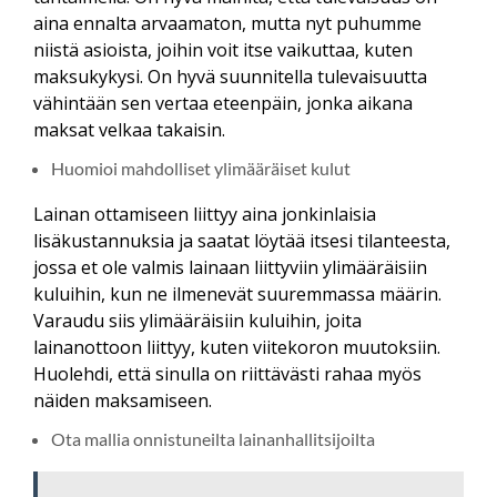
aina ennalta arvaamaton, mutta nyt puhumme
niistä asioista, joihin voit itse vaikuttaa, kuten
maksukykysi. On hyvä suunnitella tulevaisuutta
vähintään sen vertaa eteenpäin, jonka aikana
maksat velkaa takaisin.
Huomioi mahdolliset ylimääräiset kulut
Lainan ottamiseen liittyy aina jonkinlaisia
lisäkustannuksia ja saatat löytää itsesi tilanteesta,
jossa et ole valmis lainaan liittyviin ylimääräisiin
kuluihin, kun ne ilmenevät suuremmassa määrin.
Varaudu siis ylimääräisiin kuluihin, joita
lainanottoon liittyy, kuten viitekoron muutoksiin.
Huolehdi, että sinulla on riittävästi rahaa myös
näiden maksamiseen.
Ota mallia onnistuneilta lainanhallitsijoilta