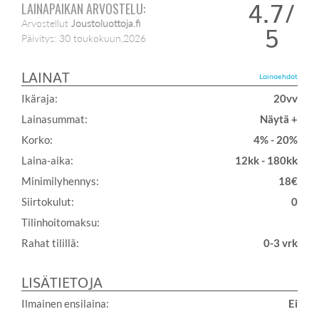
4.7/
LAINAPAIKAN ARVOSTELU:
Arvostellut
Joustoluottoja.fi
5
Päivitys:
30 toukokuun,2026
LAINAT
Lainaehdot
Ikäraja:
20vv
Lainasummat:
Näytä +
Korko:
4% - 20%
Laina-aika:
12kk - 180kk
Minimilyhennys:
18€
Siirtokulut:
0
Tilinhoitomaksu:
Rahat tilillä:
0-3 vrk
LISÄTIETOJA
Ilmainen ensilaina:
Ei