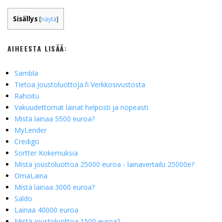
Sisällys
[
näytä
]
AIHEESTA LISÄÄ:
Sambla
Tietoa Joustoluottoja.fi Verkkosivustosta
Rahoitu
Vakuudettomat lainat helposti ja nopeasti
Mistä lainaa 5500 euroa?
MyLender
Credigo
Sortter Kokemuksia
Mistä joustoluottoa 25000 euroa - lainavertailu 25000e?
OmaLaina
Mistä lainaa 3000 euroa?
Saldo
Lainaa 40000 euroa
Mistä joustoluottoa 1500 euroa?