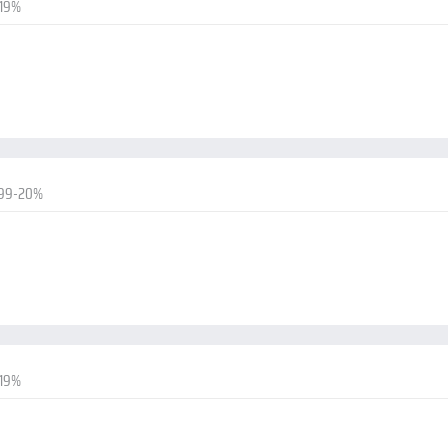
-19%
.99-20%
-19%