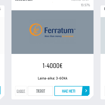
19.97%
%
1-4000€
Laina-aika: 3-60kk
HAE HETI
TIEDOT
EHDOT