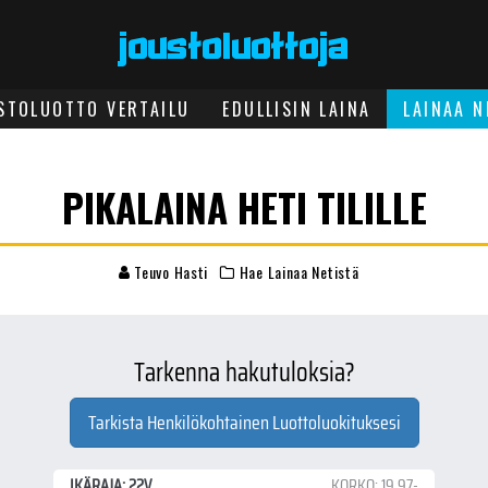
STOLUOTTO VERTAILU
EDULLISIN LAINA
LAINAA N
PIKALAINA HETI TILILLE
Teuvo Hasti
Hae Lainaa Netistä
Tarkenna hakutuloksia?
Tarkista Henkilökohtainen Luottoluokituksesi
IKÄRAJA: 22V
KORKO: 19.97-