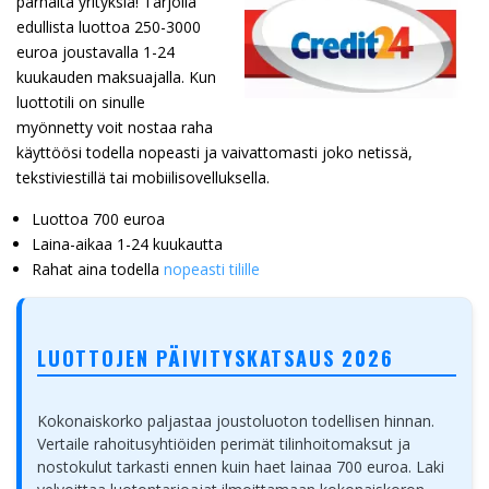
parhaita yrityksiä! Tarjolla
edullista luottoa 250-3000
euroa joustavalla 1-24
kuukauden maksuajalla. Kun
luottotili on sinulle
myönnetty voit nostaa raha
käyttöösi todella nopeasti ja vaivattomasti joko netissä,
tekstiviestillä tai mobiilisovelluksella.
Luottoa 700 euroa
Laina-aikaa 1-24 kuukautta
Rahat aina todella
nopeasti tilille
LUOTTOJEN PÄIVITYSKATSAUS 2026
Kokonaiskorko paljastaa joustoluoton todellisen hinnan.
Vertaile rahoitusyhtiöiden perimät tilinhoitomaksut ja
nostokulut tarkasti ennen kuin haet lainaa 700 euroa. Laki