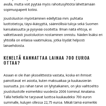
avulla, mutta voit pyytää myös rahoitusyhtiötä lähettämään
sopimuspaperit kotiisi.
Joustoluoton myöntäminen edellyttää mm. puhtaita
luottotietoja, täysi-ikäisyyttä, säännöllisiä tuloja sekä Suomen
kansalaisuutta ja pysyvää osoitetta. Ilman näitä ehtoja, ei
valitettavasti joustoluoton nostaminen onnistu. Näiden lisäksi eri
yhtiöillä on erilaisia vaatimuksia, jotka löydät helposti
lainaehdoista.
KENELTÄ KANNATTAA LAINAA 700 EUROA
OTTAA?
Asiaan ei ole ihan yksiselitteistä vastata, koska eri ihmiset
painottavat eri asioita, kuten maksuaikaa ja kuukausierän
suuruutta. Jos rahan tarve on lyhytaikainen, on yksi vaihtoehto
joustoluotolle esimerkiksi vuodesta 2006 toiminut Ainalaina.
Tällä hetkellä he tarjoavat luottoa kuukaudeksi 700 euron
summalle, kulujen ollessa 22,75 euroa. Mikäli tämä esimerkki