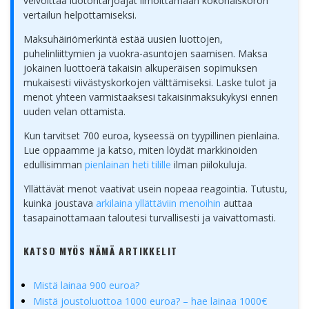
velvoittaa luotontarjoajat ilmoittamaan kokonaiskoron
vertailun helpottamiseksi.
Maksuhäiriömerkintä estää uusien luottojen,
puhelinliittymien ja vuokra-asuntojen saamisen. Maksa
jokainen luottoerä takaisin alkuperäisen sopimuksen
mukaisesti viivästyskorkojen välttämiseksi. Laske tulot ja
menot yhteen varmistaaksesi takaisinmaksukykysi ennen
uuden velan ottamista.
Kun tarvitset 700 euroa, kyseessä on tyypillinen pienlaina.
Lue oppaamme ja katso, miten löydät markkinoiden
edullisimman
pienlainan heti tilille
ilman piilokuluja.
Yllättävät menot vaativat usein nopeaa reagointia. Tutustu,
kuinka joustava
arkilaina yllättäviin menoihin
auttaa
tasapainottamaan taloutesi turvallisesti ja vaivattomasti.
KATSO MYÖS NÄMÄ ARTIKKELIT
Mistä lainaa 900 euroa?
Mistä joustoluottoa 1000 euroa? – hae lainaa 1000€