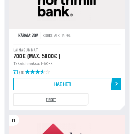
IKÄRAJA: 20V
KORKO ALK: 14.9%
LAINASUMMAT
700€ (MAX. 5000€ )
Takaisinmaksu: 1-60kk
7.1
/ 10
HAE HETI
TIEDOT
11