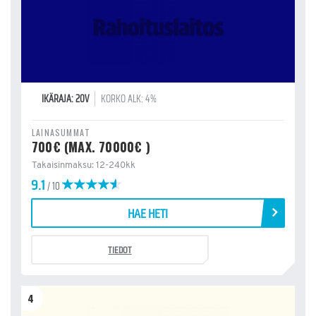
IKÄRAJA: 20V
KORKO ALK: 4%
LAINASUMMAT
700€ (MAX. 70000€ )
Takaisinmaksu: 12-240kk
9.1
/ 10
HAE HETI
TIEDOT
4