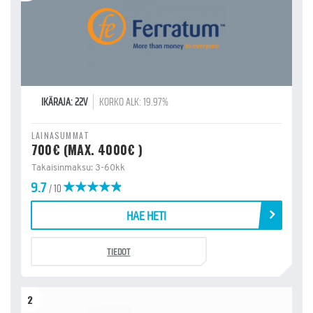
IKÄRAJA: 22V
KORKO ALK: 19.97%
LAINASUMMAT
700€ (MAX. 4000€ )
Takaisinmaksu: 3-60kk
9.7
/ 10
HAE HETI
TIEDOT
2