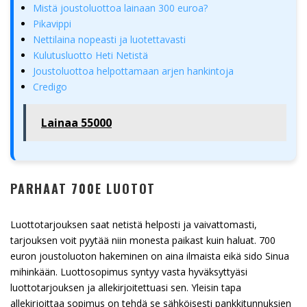
Mistä joustoluottoa lainaan 300 euroa?
Pikavippi
Nettilaina nopeasti ja luotettavasti
Kulutusluotto Heti Netistä
Joustoluottoa helpottamaan arjen hankintoja
Credigo
Lainaa 55000
PARHAAT 700E LUOTOT
Luottotarjouksen saat netistä helposti ja vaivattomasti,
tarjouksen voit pyytää niin monesta paikast kuin haluat. 700
euron joustoluoton hakeminen on aina ilmaista eikä sido Sinua
mihinkään. Luottosopimus syntyy vasta hyväksyttyäsi
luottotarjouksen ja allekirjoitettuasi sen. Yleisin tapa
allekirjoittaa sopimus on tehdä se sähköisesti pankkitunnuksien