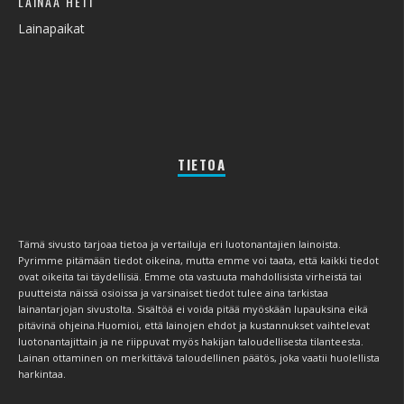
LAINAA HETI
Lainapaikat
TIETOA
Tämä sivusto tarjoaa tietoa ja vertailuja eri luotonantajien lainoista.
Pyrimme pitämään tiedot oikeina, mutta emme voi taata, että kaikki tiedot
ovat oikeita tai täydellisiä. Emme ota vastuuta mahdollisista virheistä tai
puutteista näissä osioissa ja varsinaiset tiedot tulee aina tarkistaa
lainantarjojan sivustolta. Sisältöä ei voida pitää myöskään lupauksina eikä
pitävinä ohjeina.Huomioi, että lainojen ehdot ja kustannukset vaihtelevat
luotonantajittain ja ne riippuvat myös hakijan taloudellisesta tilanteesta.
Lainan ottaminen on merkittävä taloudellinen päätös, joka vaatii huolellista
harkintaa.