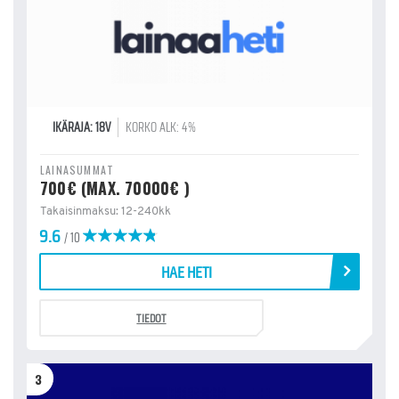
IKÄRAJA: 18V
KORKO ALK: 4%
LAINASUMMAT
700€ (MAX. 70000€ )
Takaisinmaksu: 12-240kk
9.6
/ 10
HAE HETI
TIEDOT
3