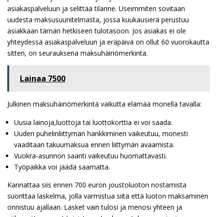
asiakaspalveluun ja selittää tilanne. Useimmiten sovitaan
uudesta maksusuunitelmasta, jossa kuukausierä perustuu
asiakkaan tämän hetkiseen tulotasoon. Jos asiakas ei ole
yhteydessä asiakaspalveluun ja eräpäivä on ollut 60 vuorokautta
sitten, on seurauksena maksuhäiriömerkintä.
Lainaa 7500
Julkinen maksuhäiriömerkintä vaikutta elämää monella tavalla:
Uusia lainoja,luottoja tai luottokorttia ei voi saada.
Uuden puhelinliittymän hankkiminen vaikeutuu, monesti
vaaditaan takuumaksua ennen liittymän avaamista.
Vuokra-asunnon saanti vaikeutuu huomattavasti.
Työpaikka voi jäädä saamatta.
Kannattaa siis ennen 700 euron joustoluoton nostamista
suorittaa laskelma, jolla varmistua siitä että luoton maksaminen
onnistuu ajallaan. Lasket vain tulosi ja menosi yhteen ja