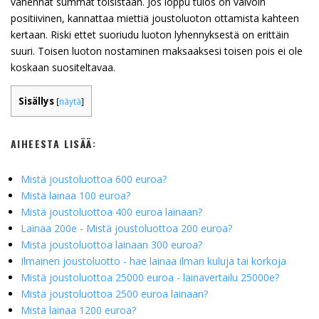
vähennät summat toisistaan. Jos loppu tulos on vaivoin
positiivinen, kannattaa miettiä joustoluoton ottamista kahteen
kertaan. Riski ettet suoriudu luoton lyhennyksestä on erittäin
suuri. Toisen luoton nostaminen maksaaksesi toisen pois ei ole
koskaan suositeltavaa.
Sisällys
[
näytä
]
AIHEESTA LISÄÄ:
Mistä joustoluottoa 600 euroa?
Mistä lainaa 100 euroa?
Mistä joustoluottoa 400 euroa lainaan?
Lainaa 200e - Mistä joustoluottoa 200 euroa?
Mistä joustoluottoa lainaan 300 euroa?
Ilmainen joustoluotto - hae lainaa ilman kuluja tai korkoja
Mistä joustoluottoa 25000 euroa - lainavertailu 25000e?
Mistä joustoluottoa 2500 euroa lainaan?
Mistä lainaa 1200 euroa?