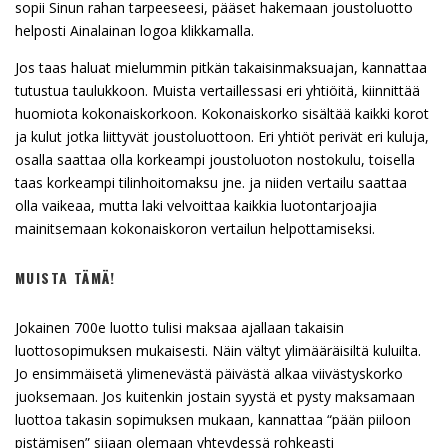
sopii Sinun rahan tarpeeseesi, pääset hakemaan joustoluotto
helposti Ainalainan logoa klikkamalla.
Jos taas haluat mielummin pitkän takaisinmaksuajan, kannattaa
tutustua taulukkoon. Muista vertaillessasi eri yhtiöitä, kiinnittää
huomiota kokonaiskorkoon. Kokonaiskorko sisältää kaikki korot
ja kulut jotka liittyvät joustoluottoon. Eri yhtiöt perivät eri kuluja,
osalla saattaa olla korkeampi joustoluoton nostokulu, toisella
taas korkeampi tilinhoitomaksu jne. ja niiden vertailu saattaa
olla vaikeaa, mutta laki velvoittaa kaikkia luotontarjoajia
mainitsemaan kokonaiskoron vertailun helpottamiseksi.
MUISTA TÄMÄ!
Jokainen 700e luotto tulisi maksaa ajallaan takaisin
luottosopimuksen mukaisesti. Näin vältyt ylimääräisiltä kuluilta.
Jo ensimmäisetä ylimenevästä päivästä alkaa viivästyskorko
juoksemaan. Jos kuitenkin jostain syystä et pysty maksamaan
luottoa takasin sopimuksen mukaan, kannattaa “pään piiloon
pistämisen” sijaan olemaan yhteydessä rohkeasti