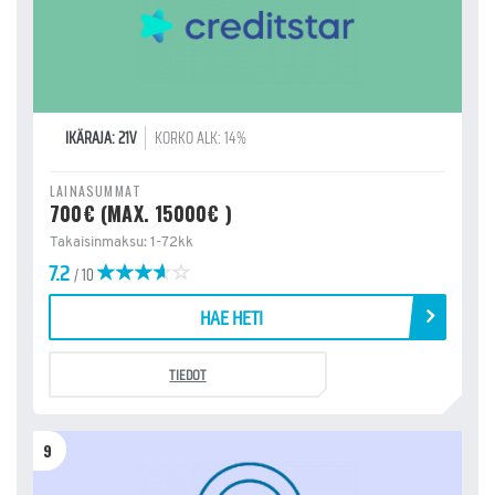
IKÄRAJA: 21V
KORKO ALK: 14%
LAINASUMMAT
700€ (MAX. 15000€ )
Takaisinmaksu: 1-72kk
7.2
/ 10
HAE HETI
TIEDOT
9