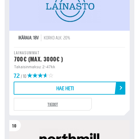
IKÄRAJA: 18V
KORKO ALK: 20%
LAINASUMMAT
700€ (MAX. 3000€ )
Takaisinmaksu: 2-47kk
7.2
/ 10
HAE HETI
TIEDOT
10