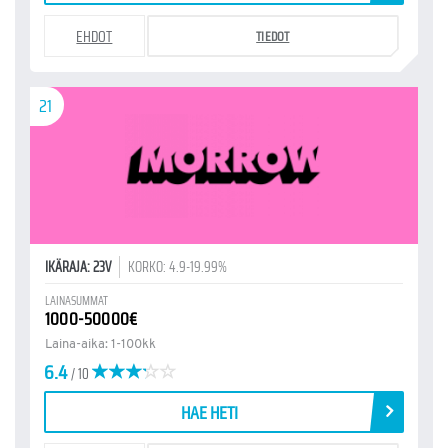
EHDOT
TIEDOT
21
IKÄRAJA: 23V
KORKO: 4.9-19.99%
LAINASUMMAT
1000-50000€
Laina-aika: 1-100kk
6.4
/ 10
HAE HETI