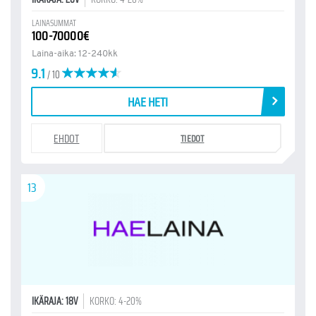
LAINASUMMAT
100-70000€
Laina-aika: 12-240kk
9.1
/ 10
HAE HETI
EHDOT
TIEDOT
13
IKÄRAJA: 18V
KORKO: 4-20%