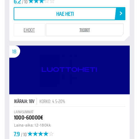
6.2
/ 10
HAE HETI
EHDOT
TIEDOT
18
IKÄRAJA: 18V
KORKO: 4.5-20%
LAINASUMMAT
1000-60000€
Laina-aika: 12-180kk
7.9
/ 10