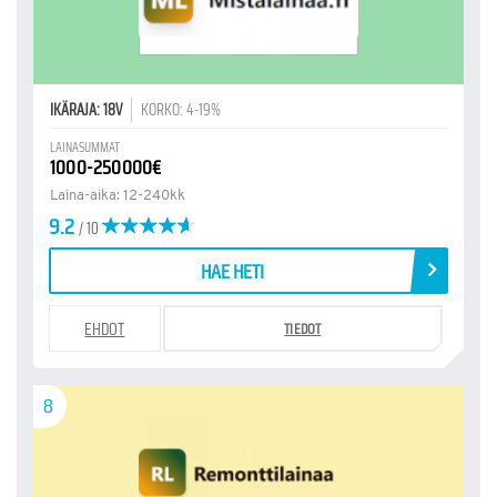
IKÄRAJA: 18V
KORKO: 4-19%
LAINASUMMAT
1000-250000€
Laina-aika: 12-240kk
9.2
/ 10
HAE HETI
EHDOT
TIEDOT
8