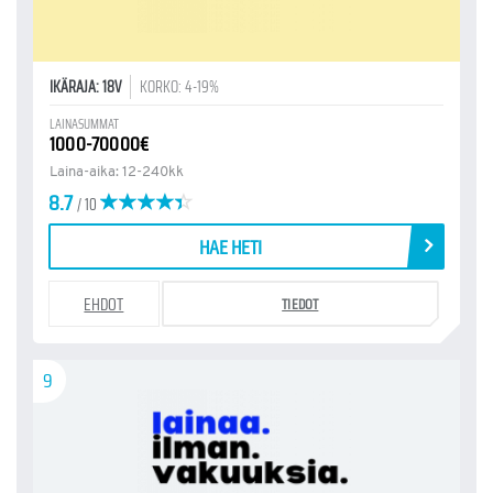
IKÄRAJA: 18V
KORKO: 4-19%
LAINASUMMAT
1000-70000€
Laina-aika: 12-240kk
8.7
/ 10
HAE HETI
EHDOT
TIEDOT
9