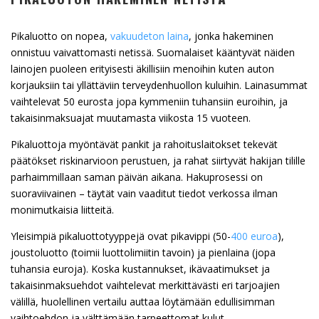
Pikaluotto on nopea,
vakuudeton laina
, jonka hakeminen
onnistuu vaivattomasti netissä. Suomalaiset kääntyvät näiden
lainojen puoleen erityisesti äkillisiin menoihin kuten auton
korjauksiin tai yllättäviin terveydenhuollon kuluihin. Lainasummat
vaihtelevat 50 eurosta jopa kymmeniin tuhansiin euroihin, ja
takaisinmaksuajat muutamasta viikosta 15 vuoteen.
Pikaluottoja myöntävät pankit ja rahoituslaitokset tekevät
päätökset riskinarvioon perustuen, ja rahat siirtyvät hakijan tilille
parhaimmillaan saman päivän aikana. Hakuprosessi on
suoraviivainen – täytät vain vaaditut tiedot verkossa ilman
monimutkaisia liitteitä.
Yleisimpiä pikaluottotyyppejä ovat pikavippi (50-
400 euroa
),
joustoluotto (toimii luottolimiitin tavoin) ja pienlaina (jopa
tuhansia euroja). Koska kustannukset, ikävaatimukset ja
takaisinmaksuehdot vaihtelevat merkittävästi eri tarjoajien
välillä, huolellinen vertailu auttaa löytämään edullisimman
vaihtoehdon ja välttämään tarpeettomat kulut.