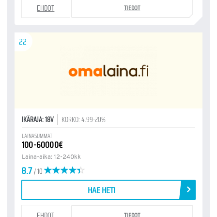
EHDOT
TIEDOT
22
IKÄRAJA: 18V
KORKO: 4.99-20%
LAINASUMMAT
100-60000€
Laina-aika: 12-240kk
8.7
/ 10
HAE HETI
EHDOT
TIEDOT