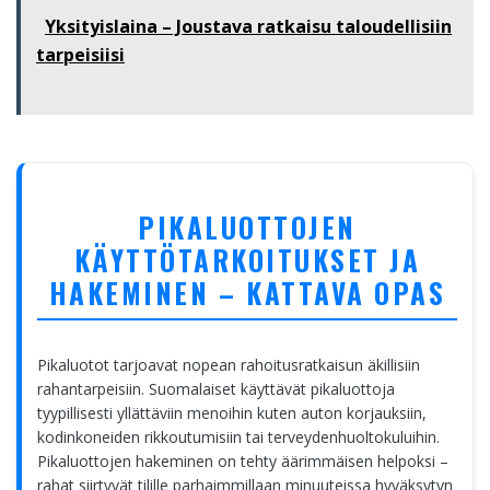
Yksityislaina – Joustava ratkaisu taloudellisiin
tarpeisiisi
PIKALUOTTOJEN
KÄYTTÖTARKOITUKSET JA
HAKEMINEN – KATTAVA OPAS
Pikaluotot tarjoavat nopean rahoitusratkaisun äkillisiin
rahantarpeisiin. Suomalaiset käyttävät pikaluottoja
tyypillisesti yllättäviin menoihin kuten auton korjauksiin,
kodinkoneiden rikkoutumisiin tai terveydenhuoltokuluihin.
Pikaluottojen hakeminen on tehty äärimmäisen helpoksi –
rahat siirtyvät tilille parhaimmillaan minuuteissa hyväksytyn