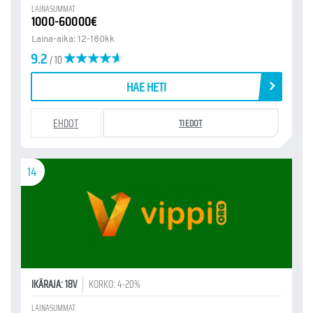
LAINASUMMAT
1000-60000€
Laina-aika: 12-180kk
9.2
/ 10
HAE HETI
EHDOT
TIEDOT
14
IKÄRAJA: 18V
KORKO: 4-20%
LAINASUMMAT