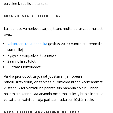
palvelee kiireellisiä tilanteita.
KUKA VOI SAADA PIKALUOTON?
Lainaehdot vaihtelevat tarjoajittain, mutta perusvaatimukset
ovat:
Vähintään 18 vuoden ikä
(joskus 20-23 vuotta suuremmille
summille)
Pysyvä asuinpaikka Suomessa
Säännölliset tulot
Puhtaat luottotiedot
Vaikka pikaluotot tarjoavat joustavan ja nopean
rahoitusratkaisun, on tärkeää huomioida niiden korkeammat
kustannukset verrattuna perinteisiin pankkilainoihin. Ennen
hakemista kannattaa arvioida oma maksukyky huolellisesti ja
vertailla eri vaihtoehtoja parhaan ratkaisun löytämiseksi.
PIKALUOTON HAKEMINEN NETISTÄ