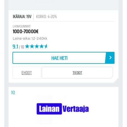
IKÄRAJA: 19V
KORKO: 4-20%
LAINASUMMAT
1000-70000€
Laina-aika: 12-240kk
9.1
/ 10
HAE HETI
EHDOT
TIEDOT
10