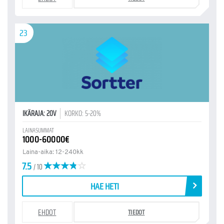
23
IKÄRAJA: 20V
KORKO: 5-20%
LAINASUMMAT
1000-60000€
Laina-aika: 12-240kk
7.5
/ 10
HAE HETI
EHDOT
TIEDOT