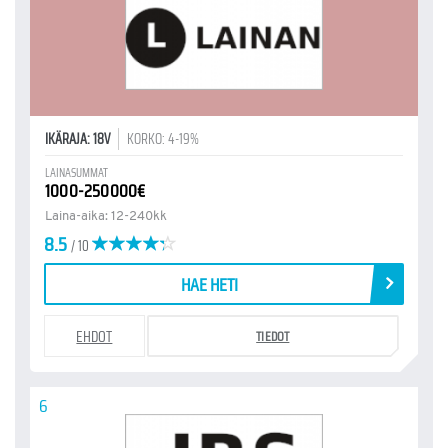
IKÄRAJA: 18V
KORKO: 4-19%
LAINASUMMAT
1000-250000€
Laina-aika: 12-240kk
8.5
/ 10
HAE HETI
EHDOT
TIEDOT
6