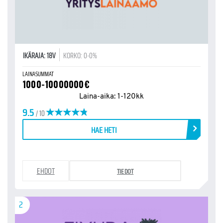
IKÄRAJA: 18V
KORKO: 0-0%
LAINASUMMAT
1000-10000000€
Laina-aika: 1-120kk
9.5
/ 10
HAE HETI
EHDOT
TIEDOT
2