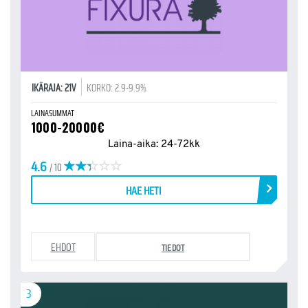
IKÄRAJA: 21V
KORKO: 2.9-9.9%
LAINASUMMAT
1000-20000€
Laina-aika: 24-72kk
4.6
/ 10
HAE HETI
EHDOT
TIEDOT
3