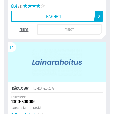
8.4
/ 10
HAE HETI
EHDOT
TIEDOT
17
IKÄRAJA: 20V
KORKO: 4.5-20%
LAINASUMMAT
1000-60000€
Laina-aika: 12-180kk