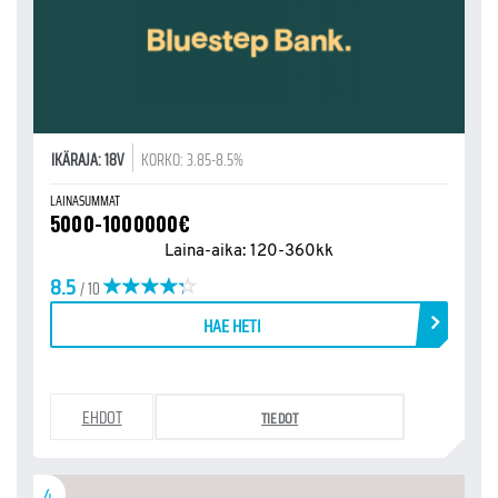
IKÄRAJA: 18V
KORKO: 3.85-8.5%
LAINASUMMAT
5000-1000000€
Laina-aika: 120-360kk
8.5
/ 10
HAE HETI
EHDOT
TIEDOT
4