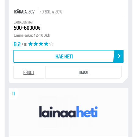
IKÄRAJA: 20V
KORKO: 4-20%
LAINASUMMAT
500-60000€
Laina-aika: 12-180kk
8.2
/ 10
HAE HETI
EHDOT
TIEDOT
11