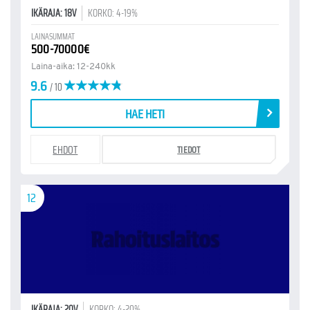
IKÄRAJA: 18V
KORKO: 4-19%
LAINASUMMAT
500-70000€
Laina-aika: 12-240kk
9.6
/ 10
HAE HETI
EHDOT
TIEDOT
12
IKÄRAJA: 20V
KORKO: 4-20%