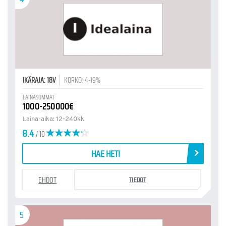
IKÄRAJA: 18V
KORKO: 4-19%
LAINASUMMAT
1000-250000€
Laina-aika: 12-240kk
8.4
/ 10
HAE HETI
EHDOT
TIEDOT
5