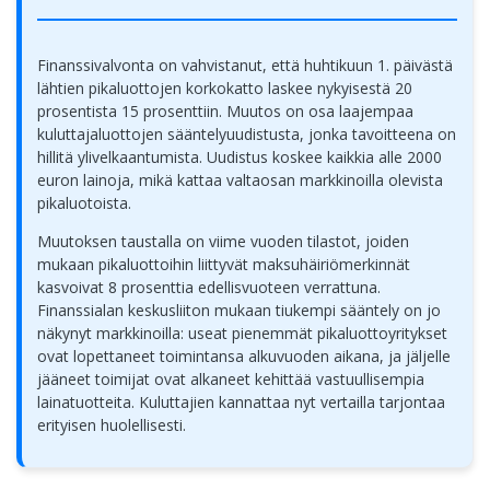
Finanssivalvonta on vahvistanut, että huhtikuun 1. päivästä
lähtien pikaluottojen korkokatto laskee nykyisestä 20
prosentista 15 prosenttiin. Muutos on osa laajempaa
kuluttajaluottojen sääntelyuudistusta, jonka tavoitteena on
hillitä ylivelkaantumista. Uudistus koskee kaikkia alle 2000
euron lainoja, mikä kattaa valtaosan markkinoilla olevista
pikaluotoista.
Muutoksen taustalla on viime vuoden tilastot, joiden
mukaan pikaluottoihin liittyvät maksuhäiriömerkinnät
kasvoivat 8 prosenttia edellisvuoteen verrattuna.
Finanssialan keskusliiton mukaan tiukempi sääntely on jo
näkynyt markkinoilla: useat pienemmät pikaluottoyritykset
ovat lopettaneet toimintansa alkuvuoden aikana, ja jäljelle
jääneet toimijat ovat alkaneet kehittää vastuullisempia
lainatuotteita. Kuluttajien kannattaa nyt vertailla tarjontaa
erityisen huolellisesti.