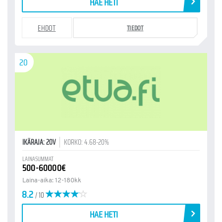
HAE HETI
EHDOT
TIEDOT
20
IKÄRAJA: 20V
KORKO: 4.68-20%
LAINASUMMAT
500-60000€
Laina-aika: 12-180kk
8.2
/ 10
HAE HETI