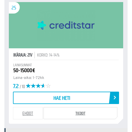
25
IKÄRAJA: 21V
KORKO: 14-14%
LAINASUMMAT
50-15000€
Laina-aika: 1-72kk
7.2
/ 10
HAE HETI
EHDOT
TIEDOT