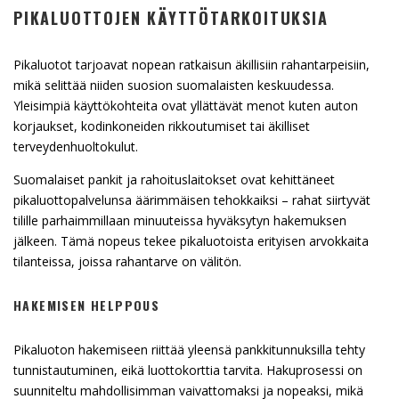
PIKALUOTTOJEN KÄYTTÖTARKOITUKSIA
Pikaluotot tarjoavat nopean ratkaisun äkillisiin rahantarpeisiin,
mikä selittää niiden suosion suomalaisten keskuudessa.
Yleisimpiä käyttökohteita ovat yllättävät menot kuten auton
korjaukset, kodinkoneiden rikkoutumiset tai äkilliset
terveydenhuoltokulut.
Suomalaiset pankit ja rahoituslaitokset ovat kehittäneet
pikaluottopalvelunsa äärimmäisen tehokkaiksi – rahat siirtyvät
tilille parhaimmillaan minuuteissa hyväksytyn hakemuksen
jälkeen. Tämä nopeus tekee pikaluotoista erityisen arvokkaita
tilanteissa, joissa rahantarve on välitön.
HAKEMISEN HELPPOUS
Pikaluoton hakemiseen riittää yleensä pankkitunnuksilla tehty
tunnistautuminen, eikä luottokorttia tarvita. Hakuprosessi on
suunniteltu mahdollisimman vaivattomaksi ja nopeaksi, mikä