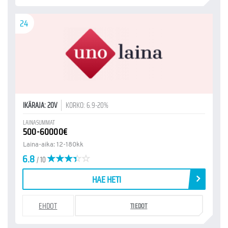
24
IKÄRAJA: 20V
KORKO: 6.9-20%
LAINASUMMAT
500-60000€
Laina-aika: 12-180kk
6.8
/ 10
HAE HETI
EHDOT
TIEDOT