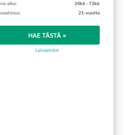
ina-aika:
24kk - 72kk
ävaatimus:
21-vuotta
HAE TÄSTÄ »
Lainaehdot