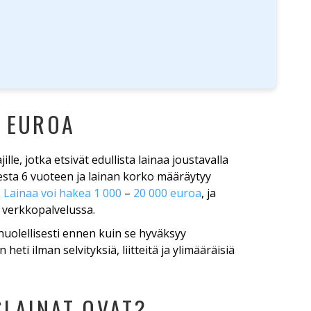
0 EUROA
lle, jotka etsivät edullista lainaa joustavalla
esta 6 vuoteen ja lainan korko määräytyy
.
Lainaa voi hakea 1 000
–
20 000 euroa
, ja
verkkopalvelussa.
huolellisesti ennen kuin se hyväksyy
ti ilman selvityksiä, liitteitä ja ylimääräisiä
SLAINAT OVAT?