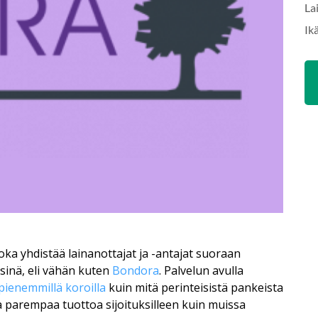
La
Ik
oka yhdistää lainanottajat ja -antajat suoraan
sinä, eli vähän kuten
Bondora
. Palvelun avulla
pienemmillä koroilla
kuin mitä perinteisistä pankeista
da parempaa tuottoa sijoituksilleen kuin muissa