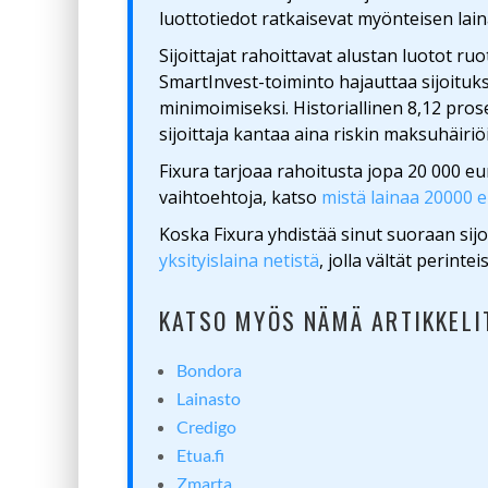
luottotiedot ratkaisevat myönteisen lai
Sijoittajat rahoittavat alustan luotot r
SmartInvest-toiminto hajauttaa sijoitukse
minimoimiseksi. Historiallinen 8,12 pro
sijoittaja kantaa aina riskin maksuhäiriöi
Fixura tarjoaa rahoitusta jopa 20 000 eur
vaihtoehtoja, katso
mistä lainaa 20000 
Koska Fixura yhdistää sinut suoraan sij
yksityislaina netistä
, jolla vältät perinte
KATSO MYÖS NÄMÄ ARTIKKELI
Bondora
Lainasto
Credigo
Etua.fi
Zmarta