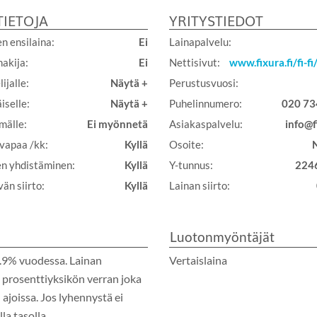
TIETOJA
YRITYSTIEDOT
n ensilaina:
Ei
Lainapalvelu:
hakija:
Ei
Nettisivut:
www.fixura.fi/fi-f
ijalle:
Näytä +
Perustusvuosi:
iselle:
Näytä +
Puhelinnumero:
020 73
mälle:
Ei myönnetä
Asiakaspalvelu:
info@f
apaa /kk:
Kyllä
Osoite:
en yhdistäminen:
Kyllä
Y-tunnus:
224
än siirto:
Kyllä
Lainan siirto:
Luotonmyöntäjät
9.9% vuodessa. Lainan
Vertaislaina
1 prosenttiyksikön verran joka
ajoissa. Jos lyhennystä ei
a tasolla.