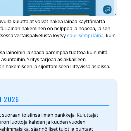
 avulla kuluttajat voivat hakea lainaa käyttämättä
itä. Lainan hakeminen on helppoa ja nopeaa, ja sen
sessa vertaispalvelusta löytyy
edullisempi laina
, kuin
ansa lainoihin ja saada parempaa tuottoa kuin mitä
i asuntoihin. Yritys tarjoaa asiakkailleen
n hakemiseen ja sijoittamiseen liittyvissä asioissa.
N 2026
at suoraan toisiinsa ilman pankkeja. Kuluttajat
uron luottoja kahden ja kuuden vuoden
vähimmäisikä, säännölliset tulot ja puhtaat