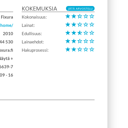
KOKEMUKSIA
JÄTÄ ARVOSTELU
Fixura
Kokonaisuus:
i/home/
Lainat:
2010
Edullisuus:
44 530
Lainaehdot:
ixura.fi
Hakuprosessi:
Näytä +
6639-7
09 - 16