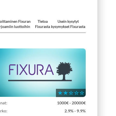
joittaminen Fixuran
Tietoa
Usein kysytyt
rjoamiin luottoihin
Fixurasta
kysymykset Fixurasta
inat:
1000€ - 20000€
rko:
2.9% - 9.9%