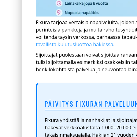
Fixura tarjoaa vertaislainapalveluita, joiden
perinteisiä pankkeja ja muita rahoitusyhtiö
voi tehdä täysin verkossa, parhaassa tapauk
tavallista kulutusluottoa hakiessa.
Sijoittajat puolestaan voivat sijoittaa raha
tulisi sijoittamalla esimerkiksi osakkeisiin ta
henkilökohtaista palvelua ja neuvontaa laina
PÄIVITYS FIXURAN PALVELUU
Fixura yhdistää lainanhakijat ja sijoittaj
hakevat verkkoalustalta 1 000–20 000 e
takaisinmaksuajalla. Hakijan 21 vuoden 