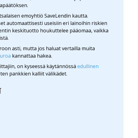
napäätöksen.
uotsalaisen emoyhtiö SaveLendin kautta.
t automaattisesti useisiin eri lainoihin riskien
sentin keskituotto houkuttelee pääomaa, vaikka
stä.
oon asti, mutta jos haluat vertailla muita
euroa
kannattaa hakea.
oittajiin, on kyseessä käytännössä
edullinen
isten pankkien kalliit välikädet.
T