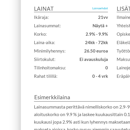
LAINAT
LISÄ
Lainaehdot
Ikäraja:
21vv
Ilmaine
Lainasummat:
Näytä +
Yhteis
Korko:
2.9% - 9.9%
Opiskel
Laina-aika:
24kk - 72kk
Eläkelä
Minimilyhennys:
26.50 euroa
Työttö
Siirtokulut:
Ei avauskuluja
Maksuv
Tilinhoitomaksu:
0
Lainoj
Rahat tilillä:
0 - 4 vrk
Eräpäiv
Esimerkkilaina
Lainasummasta perittävä nimelliskorko on 2.9-
aloituskorko on 9.9 % ja laskee kuukausittain 0.
kuukausi jopa 2.9% asti kun lyhennys maksetaan 
makseta ajoissa, korko pysyy aiemmin saavutetull