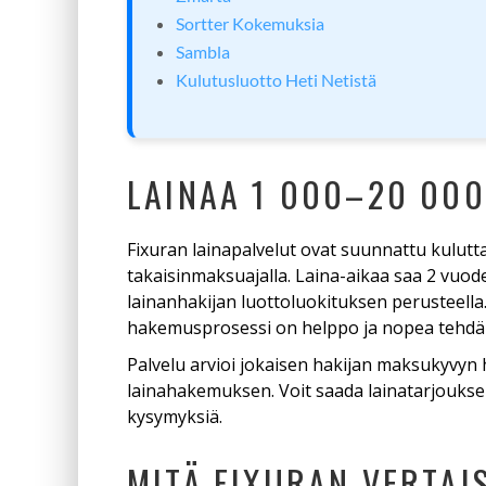
Sortter Kokemuksia
Sambla
Kulutusluotto Heti Netistä
LAINAA 1 000–20 00
Fixuran lainapalvelut ovat suunnattu kuluttaji
takaisinmaksuajalla. Laina-aikaa saa 2 vuod
lainanhakijan luottoluokituksen perusteella
hakemusprosessi on helppo ja nopea tehdä 
Palvelu arvioi jokaisen hakijan maksukyvyn 
lainahakemuksen. Voit saada lainatarjouksen he
kysymyksiä.
MITÄ FIXURAN VERTAI