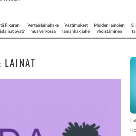
tä Fixuran
Vertaislainahake
Vaatimukset
Muiden lainojen
Si
islainat ovat?
mus verkossa
lainanhakijalle
yhdistäminen
ta
 LAINAT
La
Ko