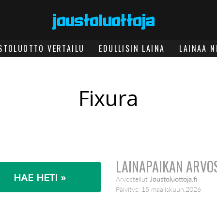
STOLUOTTO VERTAILU
EDULLISIN LAINA
LAINAA N
Fixura
LAINAPAIKAN ARVO
HAE HETI »
Arvostellut
Joustoluottoja.fi
Päivitys:
15 maaliskuun,2026