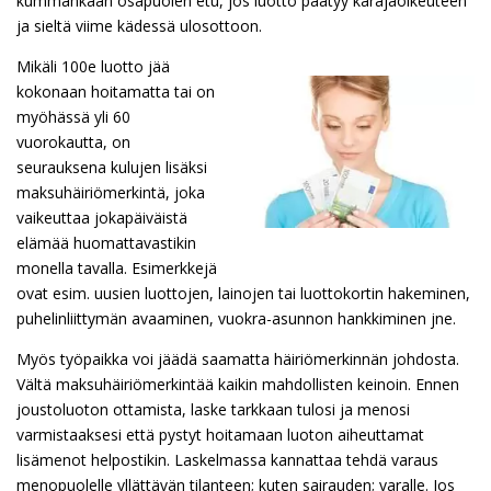
kummankaan osapuolen etu, jos luotto päätyy käräjäoikeuteen
ja sieltä viime kädessä ulosottoon.
Mikäli 100e luotto jää
kokonaan hoitamatta tai on
myöhässä yli 60
vuorokautta, on
seurauksena kulujen lisäksi
maksuhäiriömerkintä, joka
vaikeuttaa jokapäiväistä
elämää huomattavastikin
monella tavalla. Esimerkkejä
ovat esim. uusien luottojen, lainojen tai luottokortin hakeminen,
puhelinliittymän avaaminen, vuokra-asunnon hankkiminen jne.
Myös työpaikka voi jäädä saamatta häiriömerkinnän johdosta.
Vältä maksuhäiriömerkintää kaikin mahdollisten keinoin. Ennen
joustoluoton ottamista, laske tarkkaan tulosi ja menosi
varmistaaksesi että pystyt hoitamaan luoton aiheuttamat
lisämenot helpostikin. Laskelmassa kannattaa tehdä varaus
menopuolelle yllättävän tilanteen; kuten sairauden; varalle. Jos