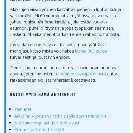
Maksujen viivästyminen kasvattaa pienenkin luoton kuluja
välittömästi. Yli 60 vuorokautta myöhässä oleva maksu
johtaa maksuhäiriömerkintään, joka estää vuokra-
asunnon, puhelinliittymän ja jopa työpaikan saamisen.
Laske tulot sekä menot tarkasti ennen rahan nostamista.
Jos sadan euron lisäys ei riitä kattamaan yllättäviä
menojasi, katso mistä voit hakea
lainaa 300 euroa
turvallisesti ja joustavin ehdoin.
Pienet sadan euron luotot toimivat usein arjen nopeana
apuna, joten lue miten
turvallinen pikavippi netistä
auttaa
ratkaisemaan äkilliset rahareiät luotettavasti.
KATSO MYÖS NÄMÄ ARTIKKELIT
Pienlaina
Arkilaina – joustava ratkaisu yllättäviin menoihin
Nettilaina nopeasti ja luotettavasti
Kulutusluotto Heti Netistä