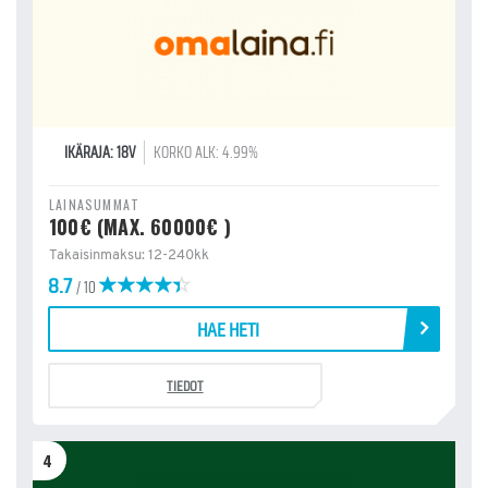
IKÄRAJA: 18V
KORKO ALK: 4.99%
LAINASUMMAT
100€ (MAX. 60000€ )
Takaisinmaksu: 12-240kk
8.7
/ 10
HAE HETI
TIEDOT
4