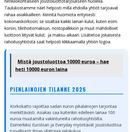
henkilökohtaiseen joustoluottotarjoukseen huolella.
Taulukostamme näet helposti millä ehdoilla yhtiöt tarjoavat
rahaa asiakkailleen. Kiinnitä huomiota erityisesti
kokonaiskorkoon; se sisältää kaikki lainan kulut, kuten esim.
koron, tilinhoitomaksun, nostopalkkion ja muut mahdolliset
luottoon liityvät kulut; ja maksu-aikaan. Lisätietoa jokaisesta
rahoitusyhtiöstä saat helposti klikkaamalla yhtiön logoa.
Mistä joustoluottoa 10000 euroa – hae
heti 10000 euron laina
PIENLAINOJEN TILANNE 2026
Korkokatto rajoittaa sadan euron pikalainojen tarjontaa
merkittävästi. Asiakas saa kuitenkin edelleen lainaa 100
euroa muutamilta vakiintuneilta rahoitusyhtiöiltä.
Esimerkiksi Euroloan ja Everyday myöntävät joustoluottoa
turvallisesti ilman yllättäviä piilokuluja.