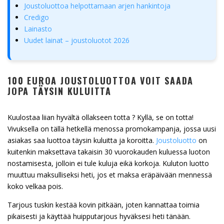
Joustoluottoa helpottamaan arjen hankintoja
Credigo
Lainasto
Uudet lainat – joustoluotot 2026
100 EUROA JOUSTOLUOTTOA VOIT SAADA
JOPA TÄYSIN KULUITTA
Kuulostaa liian hyvältä ollakseen totta ? Kyllä, se on totta!
Vivuksella on tällä hetkellä menossa promokampanja, jossa uusi
asiakas saa luottoa täysin kuluitta ja koroitta.
Joustoluotto
on
kuitenkin maksettava takaisin 30 vuorokauden kuluessa luoton
nostamisesta, jolloin ei tule kuluja eikä korkoja. Kuluton luotto
muuttuu maksulliseksi heti, jos et maksa eräpäivään mennessä
koko velkaa pois.
Tarjous tuskin kestää kovin pitkään, joten kannattaa toimia
pikaisesti ja käyttää huipputarjous hyväksesi heti tänään.