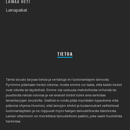
LAINAA HETI
Lainapaikat
TIETOA
Tämä sivusto tarjoaa tietoa ja vertailuja eri luotonantajien lainoista.
Pyrimme pitämään tiedot oikeina, mutta emme voi taata, että kaikki tiedot
ovat oikeita tai täydellisiä. Emme ota vastuuta mahdollisista virheistä tai
puutteista näissä osioissa ja varsinaiset tiedot tulee aina tarkistaa
lainantarjojan sivustolta. Sisältöä ei voida pitää myöskään lupauksina eikä
pitävinä ohjeina.Huomioi, että lainojen ehdot ja kustannukset vaihtelevat
luotonantajittain ja ne riippuvat myös hakijan taloudellisesta tilanteesta.
Lainan ottaminen on merkittävä taloudellinen päätös, joka vaatii huolellista
harkintaa.