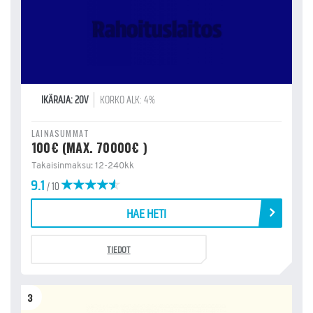
IKÄRAJA: 20V
KORKO ALK: 4%
LAINASUMMAT
100€ (MAX. 70000€ )
Takaisinmaksu: 12-240kk
9.1
/ 10
HAE HETI
TIEDOT
3