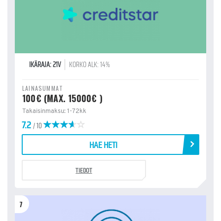
IKÄRAJA: 21V
KORKO ALK: 14%
LAINASUMMAT
100€ (MAX. 15000€ )
Takaisinmaksu: 1-72kk
7.2
/ 10
HAE HETI
TIEDOT
7