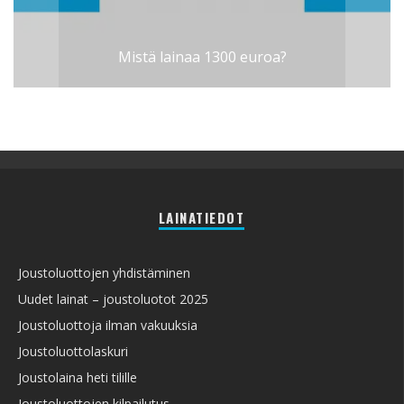
Mistä lainaa 1300 euroa?
LAINATIEDOT
Joustoluottojen yhdistäminen
Uudet lainat – joustoluotot 2025
Joustoluottoja ilman vakuuksia
Joustoluottolaskuri
Joustolaina heti tilille
Joustoluottojen kilpailutus