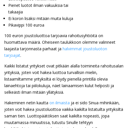
Pienet luotot ilman vakuuksia tai
takaajia
Ei koron lisäksi mitään muita kuluja
Pikavippi 100 euroa
100 euron joustoluottoa tarjoavia rahoitusyhtiöitä on
huomattava määrä. Oheiseen taulukkoon olemme valinneet
laajasta tarjonnasta parhaat ja
halvimmat joustoluoton
tarjoajat
.
Kaikki listatut yritykset ovat pitkään alalla toimineita rahoitusalan
yrityksiä, joten voit hakea luottoa turvallisin mielin,
listaamiltamme yrityksiltä ei löydy pienellä printillä olevia
lainaehtoja tai piilokuluja, näet lainaamisen kulut helposti ja
selkeästi ilman mitään yllätyksiä.
Hakeminen netin kautta
on ilmaista
ja ei sido Sinua mihinkään,
joten voit hakea joustoluottoa vaikka kaikilta listatuilta yrityksiltä
saman tien. Luottopäätöksen saat kaikilta nopeasti, jopa
muutamassa minuutissa, tutustu Sinulle tehtyyn