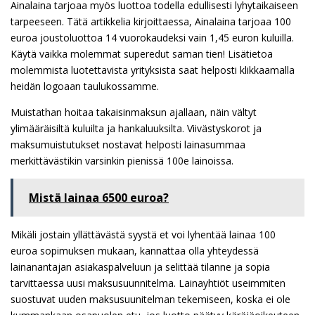
Ainalaina tarjoaa myös luottoa todella edullisesti lyhytaikaiseen
tarpeeseen. Tätä artikkelia kirjoittaessa, Ainalaina tarjoaa 100
euroa joustoluottoa 14 vuorokaudeksi vain 1,45 euron kuluilla.
Käytä vaikka molemmat superedut saman tien! Lisätietoa
molemmista luotettavista yrityksista saat helposti klikkaamalla
heidän logoaan taulukossamme.
Muistathan hoitaa takaisinmaksun ajallaan, näin vältyt
ylimääräisiltä kuluilta ja hankaluuksilta. Viivästyskorot ja
maksumuistutukset nostavat helposti lainasummaa
merkittävästikin varsinkin pienissä 100e lainoissa.
Mistä lainaa 6500 euroa?
Mikäli jostain yllättävästä syystä et voi lyhentää lainaa 100
euroa sopimuksen mukaan, kannattaa olla yhteydessä
lainanantajan asiakaspalveluun ja selittää tilanne ja sopia
tarvittaessa uusi maksusuunnitelma. Lainayhtiöt useimmiten
suostuvat uuden maksusuunitelman tekemiseen, koska ei ole