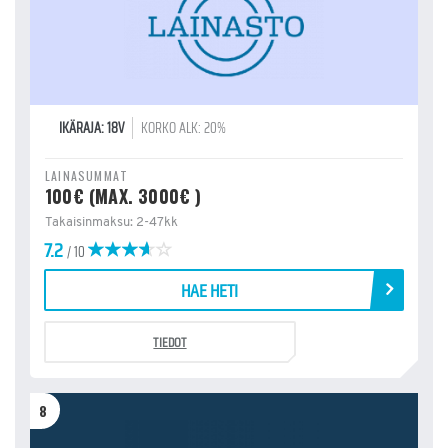
IKÄRAJA: 18V
KORKO ALK: 20%
LAINASUMMAT
100€ (MAX. 3000€ )
Takaisinmaksu: 2-47kk
7.2
/ 10
HAE HETI
TIEDOT
8