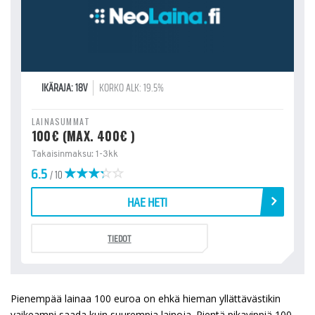
IKÄRAJA: 18V
KORKO ALK: 19.5%
LAINASUMMAT
100€ (MAX. 400€ )
Takaisinmaksu: 1-3kk
6.5
/ 10
HAE HETI
TIEDOT
Pienempää lainaa 100 euroa on ehkä hieman yllättävästikin
vaikeampi saada kuin suurempia lainoja. Pientä pikavippiä 100