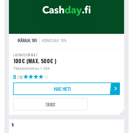
IKÄRAJA: 18V
KORKO ALK: 19%
LAINASUMMAT
100€ (MAX. 500€ )
Takaisinmaksu: 1-3kk
8
/ 10
HAE HETI
TIEDOT
5