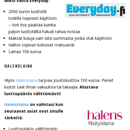
Miksi valita Everyday:
2000 euron luottotili
todella nopeasti käyttöön
– Voit itse päättää kuinka
paljon luottotililtä haluat rahaa nostaa
Maksat kuluja vain siitä summasta jonka otat käyttöön
Valitse sopivan kokoiset maksuerät
Lainaa 100 euroa
HALENSLAINA
Myös
Halenslaina
tarjoaa joustoluottoa 100 euroa. Pienet
luotot saat ilman vakuuksia tai takaajia.
Alustava
luottopäätös välittömästi!
Halenslaina
on valintasi kun
seuraavat asiat ovat sinulle
tärkeitä:
Luottopäätös välittömästi