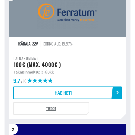
IKÄRAJA: 22V
KORKO ALK: 19.97%
LAINASUMMAT
100€ (MAX. 4000€ )
Takaisinmaksu: 3-60kk
9.7
/ 10
HAE HETI
TIEDOT
2