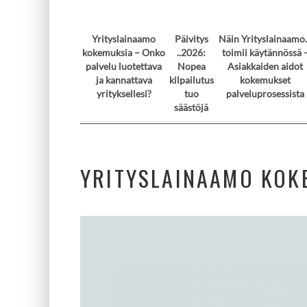
Yrityslainaamo
Päivitys
Näin Yrityslainaamo.
kokemuksia – Onko
..2026:
toimii käytännössä 
palvelu luotettava
Nopea
Asiakkaiden aidot
ja kannattava
kilpailutus
kokemukset
yrityksellesi?
tuo
palveluprosessista
säästöjä
YRITYSLAINAAMO KOK