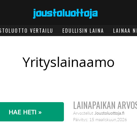
STOLUOTTO VERTAILU
EDULLISIN LAINA
LAINAA N
Yrityslainaamo
LAINAPAIKAN ARVO
HAE HETI »
Arvostellut
Joustoluottoja.fi
Päivitys:
15 maaliskuun,2026