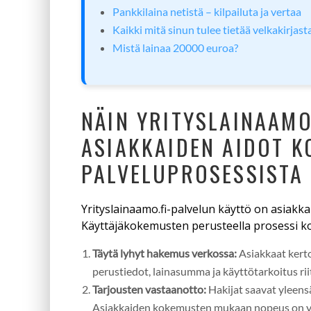
Pankkilaina netistä – kilpailuta ja vertaa
Kaikki mitä sinun tulee tietää velkakirjast
Mistä lainaa 20000 euroa?
NÄIN YRITYSLAINAAMO
ASIAKKAIDEN AIDOT 
PALVELUPROSESSISTA
Yrityslainaamo.fi-palvelun käyttö on asiakkail
Käyttäjäkokemusten perusteella prosessi ko
Täytä lyhyt hakemus verkossa:
Asiakkaat kerto
perustiedot, lainasumma ja käyttötarkoitus rii
Tarjousten vastaanotto:
Hakijat saavat yleens
Asiakkaiden kokemusten mukaan nopeus on yk