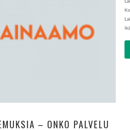
La
Ko
La
Ik
EMUKSIA – ONKO PALVELU