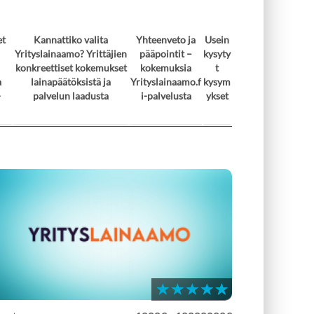
et
Kannattiko valita
Yhteenveto ja
Usein
Yrityslainaamo? Yrittäjien
pääpointit –
kysyty
konkreettiset kokemukset
kokemuksia
t
a
lainapäätöksistä ja
Yrityslainaamo.f
kysym
-
palvelun laadusta
i-palvelusta
ykset