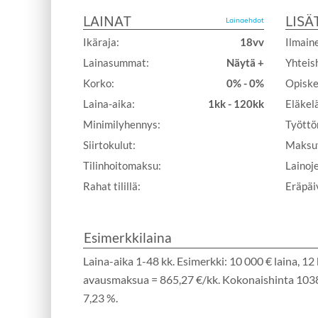
LAINAT
LISÄ
Lainaehdot
Ikäraja:
18vv
Ilmaine
Lainasummat:
Näytä +
Yhteis
Korko:
0% - 0%
Opiskel
Laina-aika:
1kk - 120kk
Eläkelä
Minimilyhennys:
Työttö
Siirtokulut:
Maksuv
Tilinhoitomaksu:
Lainoj
Rahat tilillä:
Eräpäiv
Esimerkkilaina
Laina-aika 1-48 kk. Esimerkki: 10 000 € laina, 12
avausmaksua = 865,27 €/kk. Kokonaishinta 1038
7,23 %.