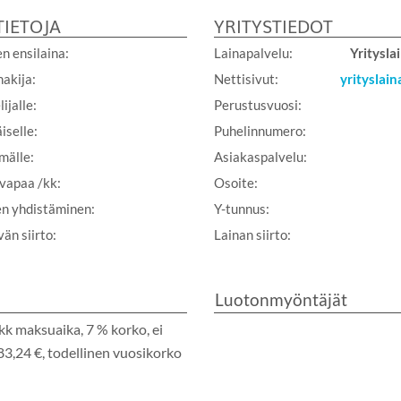
TIETOJA
YRITYSTIEDOT
n ensilaina:
Lainapalvelu:
Yritysl
hakija:
Nettisivut:
yrityslain
ijalle:
Perustusvuosi:
iselle:
Puhelinnumero:
mälle:
Asiakaspalvelu:
apaa /kk:
Osoite:
en yhdistäminen:
Y-tunnus:
än siirto:
Lainan siirto:
Luotonmyöntäjät
 kk maksuaika, 7 % korko, ei
3,24 €, todellinen vuosikorko