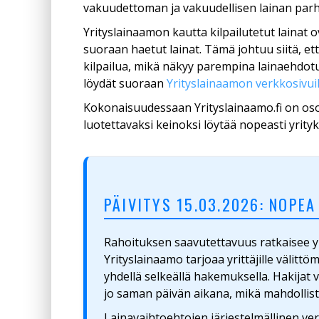
vakuudettoman ja vakuudellisen lainan parh
Yrityslainaamon kautta kilpailutetut lainat o
suoraan haetut lainat. Tämä johtuu siitä, että
kilpailua, mikä näkyy parempina lainaehdotuk
löydät suoraan
Yrityslainaamon verkkosivui
Kokonaisuudessaan Yrityslainaamo.fi on osoi
luotettavaksi keinoksi löytää nopeasti yrityk
PÄIVITYS 15.03.2026: NOPE
Rahoituksen saavutettavuus ratkaisee y
Yrityslainaamo tarjoaa yrittäjille välitt
yhdellä selkeällä hakemuksella. Hakijat
jo saman päivän aikana, mikä mahdollist
Lainavaihtoehtojen järjestelmällinen vert