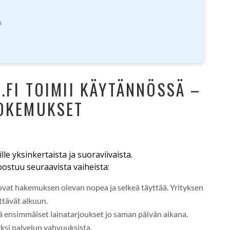
a
.FI TOIMII KÄYTÄNNÖSSÄ –
KOKEMUKSET
le yksinkertaista ja suoraviivaista.
ostuu seuraavista vaiheista:
vat hakemuksen olevan nopea ja selkeä täyttää. Yrityksen
ttävät alkuun.
ä ensimmäiset lainatarjoukset jo saman päivän aikana.
si palvelun vahvuuksista.