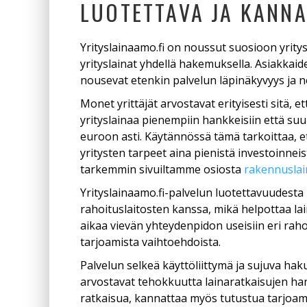
LUOTETTAVA JA KANNA
Yrityslainaamo.fi on noussut suosioon yrit
yrityslainat yhdellä hakemuksella. Asiakkai
nousevat etenkin palvelun läpinäkyvyys ja 
Monet yrittäjät arvostavat erityisesti sitä,
yrityslainaa pienempiin hankkeisiin että suu
euroon asti. Käytännössä tämä tarkoittaa, et
yritysten tarpeet aina pienistä investoinnei
tarkemmin sivuiltamme osiosta
rakennuslain
Yrityslainaamo.fi-palvelun luotettavuudesta
rahoituslaitosten kanssa, mikä helpottaa lain
aikaa vievän yhteydenpidon useisiin eri rah
tarjoamista vaihtoehdoista.
Palvelun selkeä käyttöliittymä ja sujuva haku
arvostavat tehokkuutta lainaratkaisujen han
ratkaisua, kannattaa myös tutustua tarj