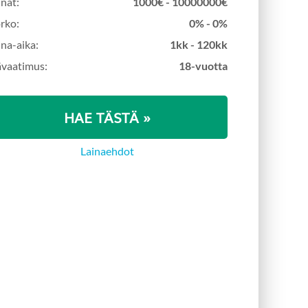
inat:
1000€ - 10000000€
rko:
0% - 0%
ina-aika:
1kk - 120kk
ävaatimus:
18-vuotta
HAE TÄSTÄ »
Lainaehdot