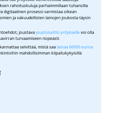
yksen rahoituskuluja parhaimmillaan tuhansilla
va digitaalinen prosessi varmistaa oikean
mien ja vakuudellisten lainojen joukosta täysin
ihtoehdot, joustava
joustoluotto yritykselle
voi olla
assavirran turvaamiseen nopeasti.
kannattaa selvittää, mistä saa
lainaa 60000 euroa
nkintoihin mahdollisimman kilpailukykyisillä
T