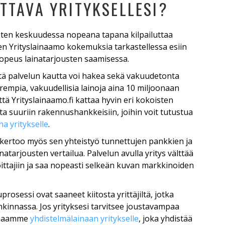
TTAVA YRITYKSELLESI?
ysten keskuudessa nopeana tapana kilpailuttaa
den Yrityslainaamo kokemuksia tarkastellessa esiin
nopeus lainatarjousten saamisessa.
 että palvelun kautta voi hakea sekä vakuudetonta
rempia, vakuudellisia lainoja aina 10 miljoonaan
tä Yrityslainaamo.fi kattaa hyvin eri kokoisten
sta suuriin rakennushankkeisiin, joihin voit tutustua
a yritykselle
.
 kertoo myös sen yhteistyö tunnettujen pankkien ja
atarjousten vertailua. Palvelun avulla yritys välttää
oittajiin ja saa nopeasti selkeän kuvan markkinoiden
prosessi ovat saaneet kiitosta yrittäjiltä, jotka
kinnassa. Jos yrityksesi tarvitsee joustavampaa
oamaamme
yhdistelmälainaan yritykselle
, joka yhdistää