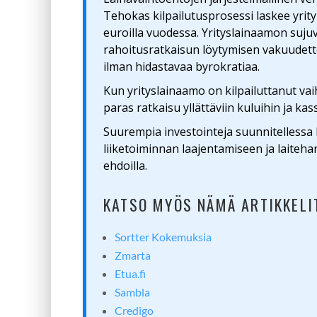
Tehokas kilpailutusprosessi laskee yrit
euroilla vuodessa. Yrityslainaamon suju
rahoitusratkaisun löytymisen vakuudetto
ilman hidastavaa byrokratiaa.
Kun yrityslainaamo on kilpailuttanut va
paras ratkaisu yllättäviin kuluihin ja k
Suurempia investointeja suunnitellessa 
liiketoiminnan laajentamiseen ja laiteha
ehdoilla.
KATSO MYÖS NÄMÄ ARTIKKELI
Sortter Kokemuksia
Zmarta
Etua.fi
Sambla
Credigo