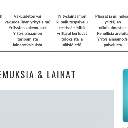
fi
Vakuudeton vai
Yrityslainaamon
Plussat ja miinuks
–
vakuudellinen yrityslaina?
kilpailutuspalvelu
yrittäjien
Yritysten kokemukset
testissä – Mitä
näkökulmasta –
Yrityslainaamon
yrittäjät kertovat
Rehellisiä arvioit
tarjoamista
tuloksista ja
Yrityslainaamo.fi
lainaratkaisuista
säästöistä?
palvelusta
EMUKSIA & LAINAT