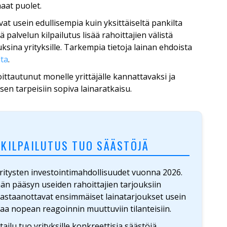
aat puolet.
vat usein edullisempia kuin yksittäiseltä pankilta
 palvelun kilpailutus lisää rahoittajien välistä
sina yrityksille. Tarkempia tietoja lainan ehdoista
lta
.
ttautunut monelle yrittäjälle kannattavaksi ja
sen tarpeisiin sopiva lainaratkaisu.
A KILPAILUTUS TUO SÄÄSTÖJÄ
ritysten investointimahdollisuudet vuonna 2026.
ömän pääsyn useiden rahoittajien tarjouksiin
 vastaanottavat ensimmäiset lainatarjoukset usein
aa nopean reagoinnin muuttuviin tilanteisiin.
ailu tuo yrityksille konkreettisia säästöjä.