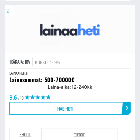
2
KORKO: 4-19%
IKÄRAJA: 18V
LAINAAHETI.FI
Lainasummat: 500-70000€
Laina-aika: 12-240kk
9.6
/ 10
HAE HETI
EHDOT
TIEDOT