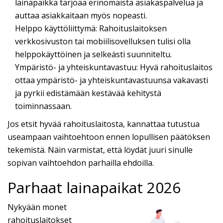
lainapaikka tarjoaa erinomaista asiakaspalvelua ja
auttaa asiakkaitaan myös nopeasti.
Helppo käyttöliittymä: Rahoituslaitoksen
verkkosivuston tai mobiilisovelluksen tulisi olla
helppokäyttöinen ja selkeästi suunniteltu.
Ympäristö- ja yhteiskuntavastuu: Hyvä rahoituslaitos
ottaa ympäristö- ja yhteiskuntavastuunsa vakavasti
ja pyrkii edistämään kestävää kehitystä
toiminnassaan.
Jos etsit hyvää rahoituslaitosta, kannattaa tutustua
useampaan vaihtoehtoon ennen lopullisen päätöksen
tekemistä. Näin varmistat, että löydät juuri sinulle
sopivan vaihtoehdon parhailla ehdoilla.
Parhaat lainapaikat 2026
Nykyään monet
rahoituslaitokset