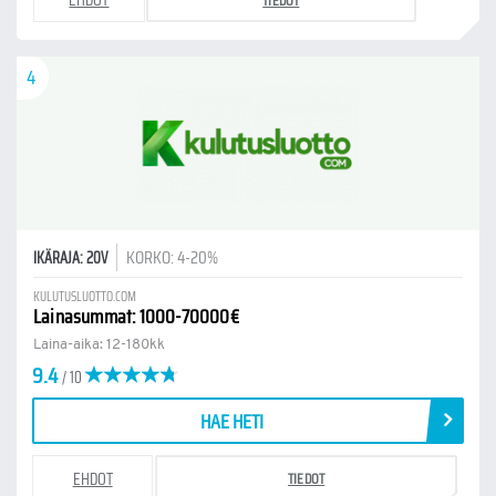
EHDOT
TIEDOT
4
KORKO: 4-20%
IKÄRAJA: 20V
KULUTUSLUOTTO.COM
Lainasummat: 1000-70000€
Laina-aika: 12-180kk
9.4
/ 10
HAE HETI
EHDOT
TIEDOT