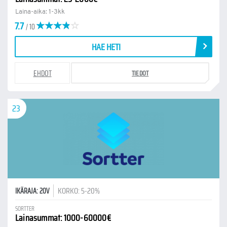
Laina-aika: 1-3kk
7.7
/ 10
HAE HETI
EHDOT
TIEDOT
23
KORKO: 5-20%
IKÄRAJA: 20V
SORTTER
Lainasummat: 1000-60000€