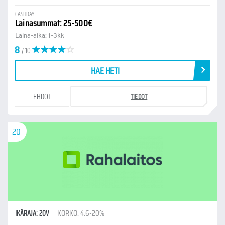
CASHDAY
Lainasummat: 25-500€
Laina-aika: 1-3kk
8
/ 10
HAE HETI
EHDOT
TIEDOT
20
KORKO: 4.6-20%
IKÄRAJA: 20V