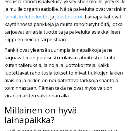
erilaisia rahoituspalveluita yksityishenkilöille, yrityksille
ja muille organisaatioille. Näitä palveluita ovat varsinkin
lainat
,
kulutusluotot
ja
joustoluotot
. Lainapaikat ovat
käytännössä pankkeja ja muita rahoitusyhtiöitä, jotka
tarjoavat erilaisia tuotteita ja palveluita asiakkailleen
riippuen heidän tarpeistaan.
Pankit ovat yleensä suurimpia lainapaikkoja ja ne
tarjoavat monipuolisesti erilaisia rahoitustuotteita
kuten talletuksia, lainoja ja luottokortteja. Kaikki
luotettavat rahoituslaitokset toimivat tiukkojen lakien
alaisina ja niiden on noudatettava tarkkoja sääntöjä
toiminnastaan. Tämän takia ne ovat myös valtion
viranomaisten valvonnan alla.
Millainen on hyvä
lainapaikka?