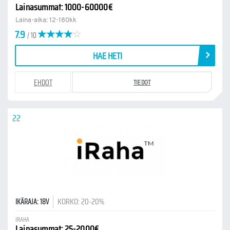
Lainasummat: 1000-60000€
Laina-aika: 12-180kk
7.9
/ 10
HAE HETI
EHDOT
TIEDOT
22
KORKO: 20-20%
IKÄRAJA: 18V
IRAHA
Lainasummat: 25-2000€