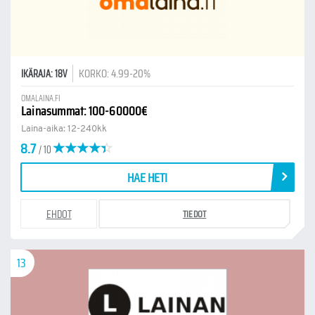
KORKO: 4.99-20%
IKÄRAJA: 18V
OMALAINA.FI
Lainasummat: 100-60000€
Laina-aika: 12-240kk
8.7
/ 10
HAE HETI
EHDOT
TIEDOT
13