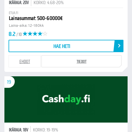
KORKO: 4.68-20%
IKÄRAJA: 20V
ETUA.FI
Lainasummat: 500-60000€
Laina-aika: 12-180kk
8.2
/ 10
HAE HETI
EHDOT
TIEDOT
19
KORKO: 19-19%
IKÄRAJA: 18V