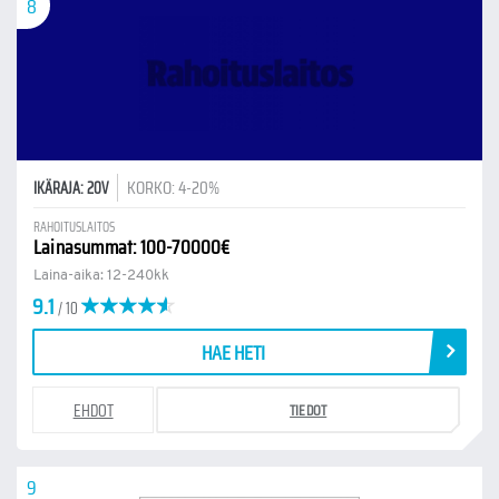
8
KORKO: 4-20%
IKÄRAJA: 20V
RAHOITUSLAITOS
Lainasummat: 100-70000€
Laina-aika: 12-240kk
9.1
/ 10
HAE HETI
EHDOT
TIEDOT
9