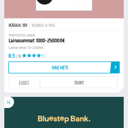
KORKO: 4-19%
IKÄRAJA: 18V
TARVITSETKO LAINAN
Lainasummat: 1000-250000€
Laina-aika: 12-240kk
8.5
/ 10
HAE HETI
EHDOT
TIEDOT
14