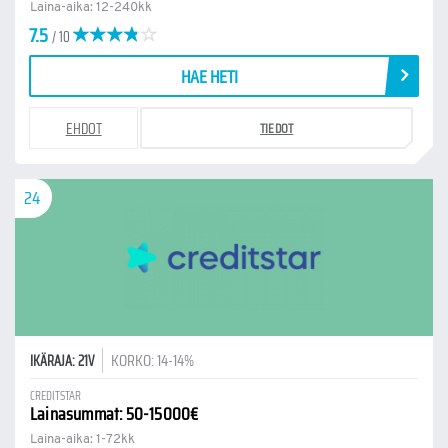
Laina-aika: 12-240kk
7.5
/ 10
HAE HETI
EHDOT
TIEDOT
24
KORKO: 14-14%
IKÄRAJA: 21V
CREDITSTAR
Lainasummat: 50-15000€
Laina-aika: 1-72kk