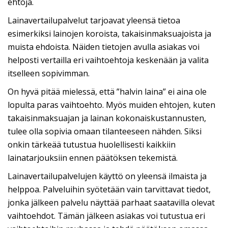
ehtoja.
Lainavertailupalvelut tarjoavat yleensä tietoa
esimerkiksi lainojen koroista, takaisinmaksuajoista ja
muista ehdoista. Näiden tietojen avulla asiakas voi
helposti vertailla eri vaihtoehtoja keskenään ja valita
itselleen sopivimman.
On hyvä pitää mielessä, että ”halvin laina” ei aina ole
lopulta paras vaihtoehto. Myös muiden ehtojen, kuten
takaisinmaksuajan ja lainan kokonaiskustannusten,
tulee olla sopivia omaan tilanteeseen nähden. Siksi
onkin tärkeää tutustua huolellisesti kaikkiin
lainatarjouksiin ennen päätöksen tekemistä.
Lainavertailupalvelujen käyttö on yleensä ilmaista ja
helppoa. Palveluihin syötetään vain tarvittavat tiedot,
jonka jälkeen palvelu näyttää parhaat saatavilla olevat
vaihtoehdot. Tämän jälkeen asiakas voi tutustua eri