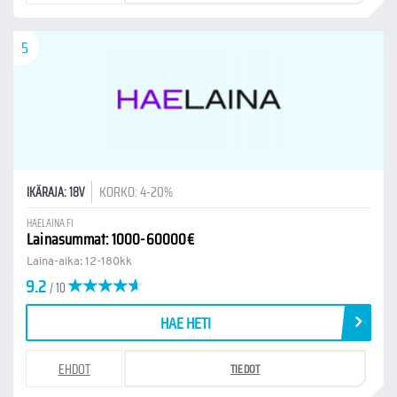
5
KORKO: 4-20%
IKÄRAJA: 18V
HAELAINA.FI
Lainasummat: 1000-60000€
Laina-aika: 12-180kk
9.2
/ 10
HAE HETI
EHDOT
TIEDOT