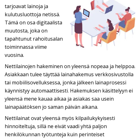
tarjoavat lainoja ja
kulutusluottoja netissä.
Tämä on osa digitaalista
muutosta, joka on
tapahtunut rahoitusalan
toiminnassa viime
vuosina.
Nettilainojen hakeminen on yleensä nopeaa ja helppoa.
Asiakkaan tulee täyttää lainahakemus verkkosivustolla
tai mobiilisovelluksessa, jonka jälkeen lainaprosessi
käynnistyy automaattisesti. Hakemuksen käsittelyyn ei
yleensä mene kauaa aikaa ja asiakas saa usein
lainapäätöksen jo saman päivän aikana.
Nettilainat ovat yleensä myös kilpailukykyisesti
hinnoiteltuja, sillä ne eivät vaadi yhtä paljon
henkilökunnan työtunteja kuin perinteiset