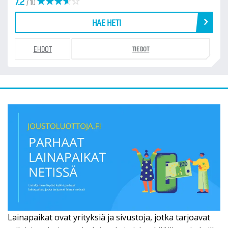
7.2
/ 10
HAE HETI
EHDOT
TIEDOT
Lainapaikat ovat yrityksiä ja sivustoja, jotka tarjoavat