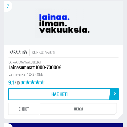
7
KORKO: 4-20%
IKÄRAJA: 19V
LAINAAILMANVAKUUKSIA.FI
Lainasummat: 1000-70000€
Laina-aika: 12-240kk
9.1
/ 10
HAE HETI
EHDOT
TIEDOT