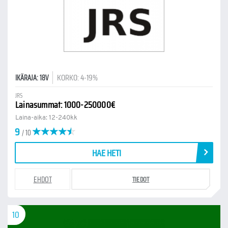
KORKO: 4-19%
IKÄRAJA: 18V
JRS
Lainasummat: 1000-250000€
Laina-aika: 12-240kk
9
/ 10
HAE HETI
EHDOT
TIEDOT
10