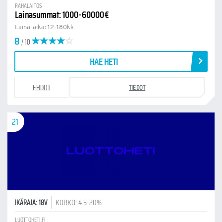
RAHALAITOS
Lainasummat: 1000-60000€
Laina-aika: 12-180kk
8
/ 10
HAE HETI
EHDOT
TIEDOT
21
KORKO: 4.5-20%
IKÄRAJA: 18V
LUOTTOHETI.FI