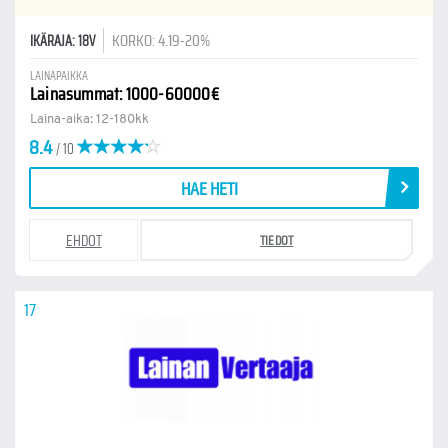
KORKO: 4.19-20%
IKÄRAJA: 18V
LAINAPAIKKA
Lainasummat: 1000-60000€
Laina-aika: 12-180kk
8.4
/ 10
HAE HETI
EHDOT
TIEDOT
17