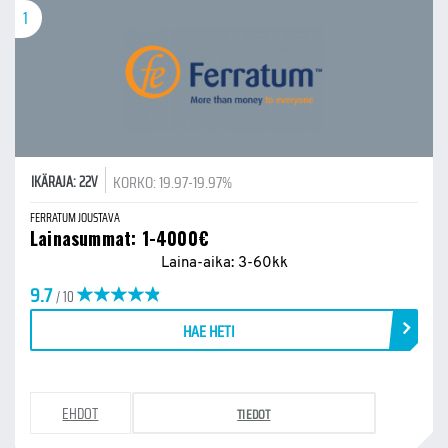
1
KORKO: 19.97-19.97%
IKÄRAJA: 22V
FERRATUM JOUSTAVA
Lainasummat: 1-4000€
Laina-aika: 3-60kk
9.7
/ 10
HAE HETI
EHDOT
TIEDOT