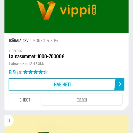
KORKO: 4-20%
IKÄRAJA: 18V
VIPPI.ORG
Lainasummat: 1000-70000€
Laina-aika: 12-180kk
8.9
/ 10
HAE HETI
EHDOT
TIEDOT
11