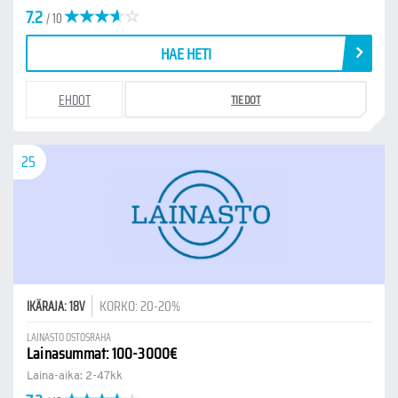
7.2
/ 10
HAE HETI
EHDOT
TIEDOT
25
KORKO: 20-20%
IKÄRAJA: 18V
LAINASTO OSTOSRAHA
Lainasummat: 100-3000€
Laina-aika: 2-47kk