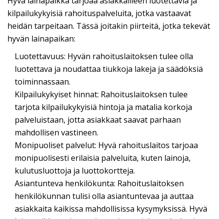
Hyvä lainapaikka tarjoaa asiakkailleen luotettavia ja
kilpailukykyisiä rahoituspalveluita, jotka vastaavat
heidän tarpeitaan. Tässä joitakin piirteitä, jotka tekevät
hyvän lainapaikan:
Luotettavuus: Hyvän rahoituslaitoksen tulee olla
luotettava ja noudattaa tiukkoja lakeja ja säädöksiä
toiminnassaan.
Kilpailukykyiset hinnat: Rahoituslaitoksen tulee
tarjota kilpailukykyisiä hintoja ja matalia korkoja
palveluistaan, jotta asiakkaat saavat parhaan
mahdollisen vastineen.
Monipuoliset palvelut: Hyvä rahoituslaitos tarjoaa
monipuolisesti erilaisia palveluita, kuten lainoja,
kulutusluottoja ja luottokortteja.
Asiantunteva henkilökunta: Rahoituslaitoksen
henkilökunnan tulisi olla asiantuntevaa ja auttaa
asiakkaita kaikissa mahdollisissa kysymyksissä. Hyvä