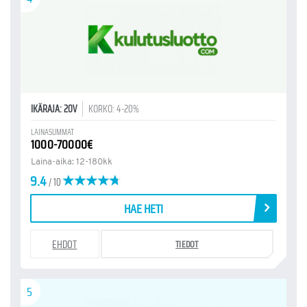
IKÄRAJA: 20V
KORKO: 4-20%
LAINASUMMAT
1000-70000€
Laina-aika: 12-180kk
9.4
/ 10
HAE HETI
EHDOT
TIEDOT
5