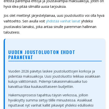
entistä parempia ehtoja ja joustavampia maksuaikoja, joten on
hyvä idea pitää silmällä uusia tarjouksia.
Jos olet miettinyt järjestelylainaa, uusi joustoluotto voi olla hyvä
vaihtoehto. Sen avulla voit
yhdistää vanhat lainat
yhdeksi
joustavaksi lainaksi, joka antaa sinulle paremman hallinnan
talouteesi.
UUDEN JOUSTOLUOTON EHDOT
PARANEVAT
Vuoden 2026 päivitys laskee joustoluottojen korkoja ja
pidentää maksuaikoja. Uusi joustoluotto leikkaa asiakkaan
kuluja välittömästi. Pidempi takaisinmaksuaika tuo
kaivattua tilaa kuukausittaiseen budjettiin.
Hakemusprosessi tapahtuu täysin verkossa, jolloin
hyväksytty summa siirtyy tilille minuuteissa. Asiakkaat
niputtavat nyt vanhat kalliit pikavipit yhdeksi edulliseksi