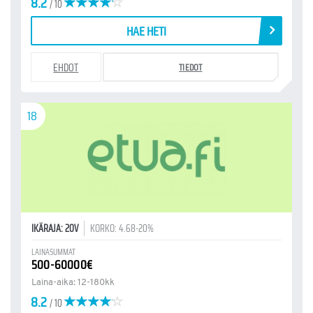
8.2
/ 10
HAE HETI
EHDOT
TIEDOT
18
IKÄRAJA: 20V
KORKO: 4.68-20%
LAINASUMMAT
500-60000€
Laina-aika: 12-180kk
8.2
/ 10