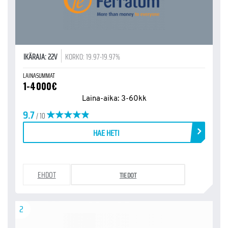
IKÄRAJA: 22V
KORKO: 19.97-19.97%
LAINASUMMAT
1-4000€
Laina-aika: 3-60kk
9.7
/ 10
HAE HETI
EHDOT
TIEDOT
2