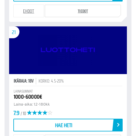
EHDOT
TIEDOT
21
IKÄRAJA: 18V
KORKO: 4.5-20%
LAINASUMMAT
1000-60000€
Laina-aika: 12-180kk
7.9
/ 10
HAE HETI