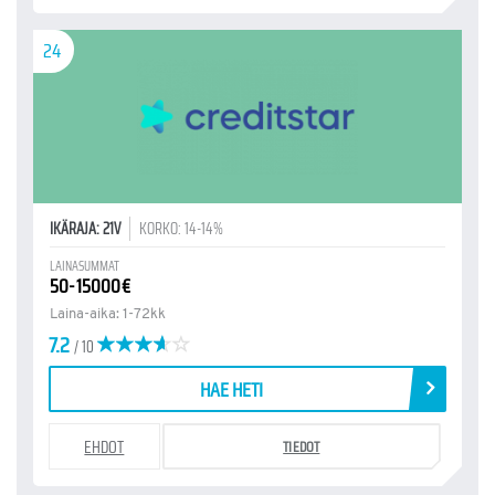
24
IKÄRAJA: 21V
KORKO: 14-14%
LAINASUMMAT
50-15000€
Laina-aika: 1-72kk
7.2
/ 10
HAE HETI
EHDOT
TIEDOT