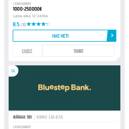
LAINASUMMAT
1000-250000€
Laina-aika: 12-240kk
8.5
/ 10
HAE HETI
EHDOT
TIEDOT
14
IKÄRAJA: 18V
KORKO: 3.85-8.5%
LAINASUMMAT