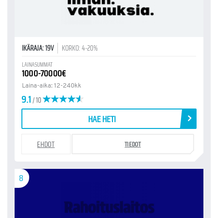
IKÄRAJA: 19V
KORKO: 4-20%
LAINASUMMAT
1000-70000€
Laina-aika: 12-240kk
9.1
/ 10
HAE HETI
EHDOT
TIEDOT
8