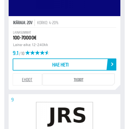
IKÄRAJA: 20V
KORKO: 4-20%
LAINASUMMAT
100-70000€
Laina-aika: 12-240kk
9.1
/ 10
HAE HETI
EHDOT
TIEDOT
9