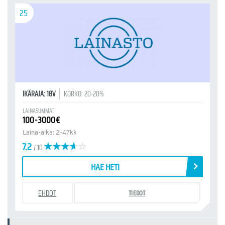
25
IKÄRAJA: 18V
KORKO: 20-20%
LAINASUMMAT
100-3000€
Laina-aika: 2-47kk
7.2
/ 10
HAE HETI
EHDOT
TIEDOT