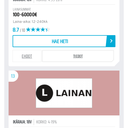
LAINASUMMAT
100-60000€
Laina-aika: 12-240kk
8.7
/ 10
HAE HETI
EHDOT
TIEDOT
13
IKÄRAJA: 18V
KORKO: 4-19%