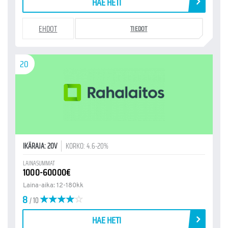
HAE HETI
EHDOT
TIEDOT
20
IKÄRAJA: 20V
KORKO: 4.6-20%
LAINASUMMAT
1000-60000€
Laina-aika: 12-180kk
8
/ 10
HAE HETI