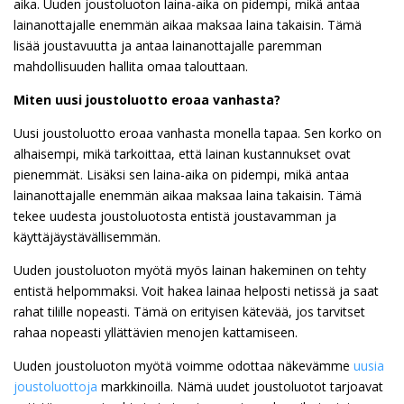
aika. Uuden joustoluoton laina-aika on pidempi, mikä antaa
lainanottajalle enemmän aikaa maksaa laina takaisin. Tämä
lisää joustavuutta ja antaa lainanottajalle paremman
mahdollisuuden hallita omaa talouttaan.
Miten uusi joustoluotto eroaa vanhasta?
Uusi joustoluotto eroaa vanhasta monella tapaa. Sen korko on
alhaisempi, mikä tarkoittaa, että lainan kustannukset ovat
pienemmät. Lisäksi sen laina-aika on pidempi, mikä antaa
lainanottajalle enemmän aikaa maksaa laina takaisin. Tämä
tekee uudesta joustoluotosta entistä joustavamman ja
käyttäjäystävällisemmän.
Uuden joustoluoton myötä myös lainan hakeminen on tehty
entistä helpommaksi. Voit hakea lainaa helposti netissä ja saat
rahat tilille nopeasti. Tämä on erityisen kätevää, jos tarvitset
rahaa nopeasti yllättävien menojen kattamiseen.
Uuden joustoluoton myötä voimme odottaa näkevämme
uusia
joustoluottoja
markkinoilla. Nämä uudet joustoluotot tarjoavat