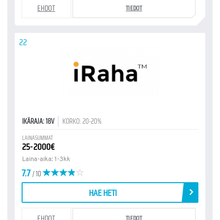
EHDOT
TIEDOT
22
IKÄRAJA: 18V
KORKO: 20-20%
LAINASUMMAT
25-2000€
Laina-aika: 1-3kk
7.7
/ 10
HAE HETI
EHDOT
TIEDOT