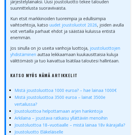
järjestelylainaksi. Uusi joustoluotto tekee talouden
suunnittelusta suoraviivaista.
Kun etsit markkinoiden tuoreimpia ja edullisimpia
vaihtoehtoja, katso
uudet joustoluotot 2026
, joiden avulla
voit vertailla parhaat ehdot ja säästää kuluissa entistä
enemmän.
Jos sinulla on jo useita vanhoja luottoja,
joustoluottojen
yhdistäminen
auttaa leikkaamaan kuukausittaisia kuluja
välittömästi ja tuo kaivattua lisätilaa taloutesi hallintaan.
KATSO MYÖS NÄMÄ ARTIKKELIT
Mistä joustoluottoa 1000 euroa? – hae lainaa 1000€
Mistä joustoluottoa 3500 euroa – lainat 3500e
vertailussa?
Joustoluottoa helpottamaan arjen hankintoja
Arkilaina – joustava ratkaisu yllättäviin menoihin
Joustoluottoa 18–vuotiaalle – mistä lainaa 18v ikärajalla?
Joustoluotto Eläkeläiselle