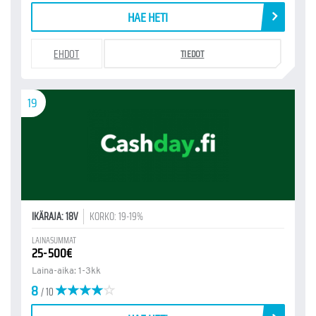
HAE HETI
EHDOT
TIEDOT
19
IKÄRAJA: 18V
KORKO: 19-19%
LAINASUMMAT
25-500€
Laina-aika: 1-3kk
8
/ 10