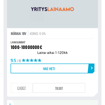
IKÄRAJA: 18V
KORKO: 0-0%
LAINASUMMAT
1000-10000000€
Laina-aika: 1-120kk
9.5
/ 10
HAE HETI
EHDOT
TIEDOT
4