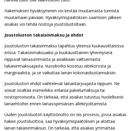
Hakemuksen hyväksyminen voi kestää muutamasta tunnista
muutamaan päivään. Hyväksymispäätöksen saamisen jälkeen
asiakas voi tehdä nostoja joustoluotoltaan.
Joustoluoton takaisinmaksu ja ehdot
Joustoluoton takaisinmaksu tapahtuu yleensä kuukausittaisissa
erissä. Takaisinmaksuaika ja kuukausittainen lyhennyserä
riippuvat lainasummasta ja asiakkaan valitsemasta
takaisinmaksuajasta. Vuosikorko koostuu viitekorosta ja
marginaalista, ja se vaikuttaa lainan kokonaiskustannuksiin.
Joustoluoton ehdot vaihtelevat lainantarjoajasta riippuen. Ne
voivat sisältää esimerkiksi erilaisia palvelumaksuja tai
nostoprovisioita. On tärkeää, että asiakas tutustuu huolellisesti
lainaehtoihin ennen lainasopimuksen allekirjoittamista.
Uuden joustoluoton käyttöönotto on siis prosessi, jossa asiakas
hakee joustoluottoa, saa hyväksymispäätöksen ja aloittaa
lainan takaisinmaksun. On tärkeää, että asiakas ymmärtää