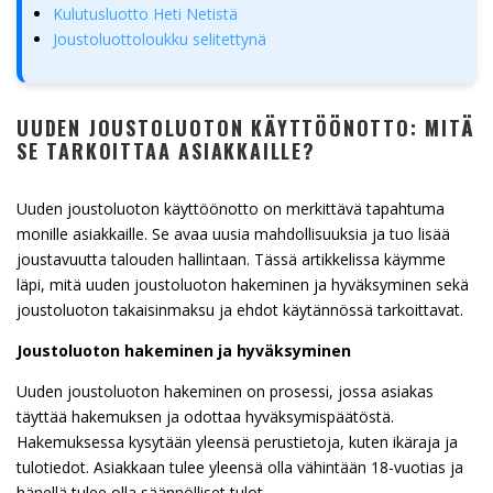
Kulutusluotto Heti Netistä
Joustoluottoloukku selitettynä
UUDEN JOUSTOLUOTON KÄYTTÖÖNOTTO: MITÄ
SE TARKOITTAA ASIAKKAILLE?
Uuden joustoluoton käyttöönotto on merkittävä tapahtuma
monille asiakkaille. Se avaa uusia mahdollisuuksia ja tuo lisää
joustavuutta talouden hallintaan. Tässä artikkelissa käymme
läpi, mitä uuden joustoluoton hakeminen ja hyväksyminen sekä
joustoluoton takaisinmaksu ja ehdot käytännössä tarkoittavat.
Joustoluoton hakeminen ja hyväksyminen
Uuden joustoluoton hakeminen on prosessi, jossa asiakas
täyttää hakemuksen ja odottaa hyväksymispäätöstä.
Hakemuksessa kysytään yleensä perustietoja, kuten ikäraja ja
tulotiedot. Asiakkaan tulee yleensä olla vähintään 18-vuotias ja
hänellä tulee olla säännölliset tulot.