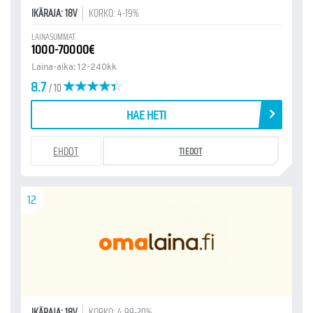
IKÄRAJA: 18V
KORKO: 4-19%
LAINASUMMAT
1000-70000€
Laina-aika: 12-240kk
8.7
/ 10
HAE HETI
EHDOT
TIEDOT
12
IKÄRAJA: 18V
KORKO: 4.99-20%