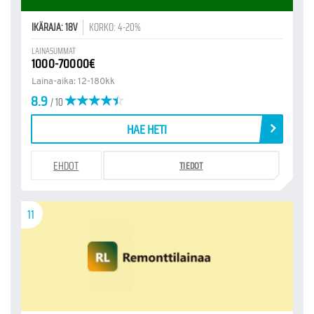
IKÄRAJA: 18V
KORKO: 4-20%
LAINASUMMAT
1000-70000€
Laina-aika: 12-180kk
8.9
/ 10
HAE HETI
EHDOT
TIEDOT
11