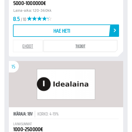
5000-1000000€
Laina-aika: 120-360kk
8.5
/ 10
HAE HETI
EHDOT
TIEDOT
15
IKÄRAJA: 18V
KORKO: 4-19%
LAINASUMMAT
1000-250000€