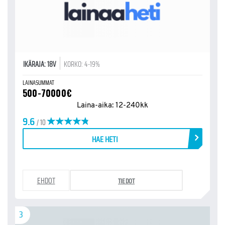
IKÄRAJA: 18V
KORKO: 4-19%
LAINASUMMAT
500-70000€
Laina-aika: 12-240kk
9.6
/ 10
HAE HETI
EHDOT
TIEDOT
3