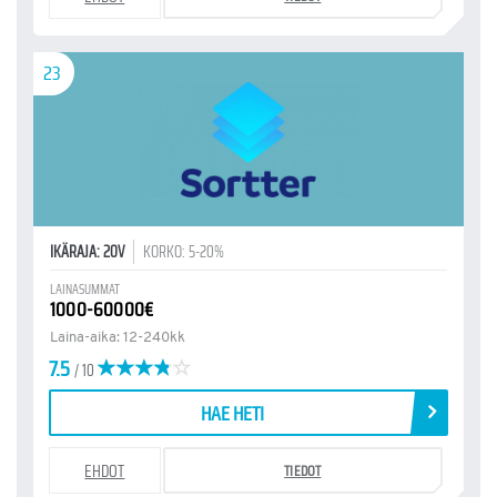
23
IKÄRAJA: 20V
KORKO: 5-20%
LAINASUMMAT
1000-60000€
Laina-aika: 12-240kk
7.5
/ 10
HAE HETI
EHDOT
TIEDOT