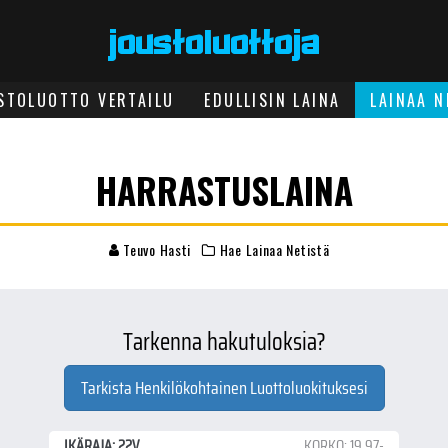
STOLUOTTO VERTAILU
EDULLISIN LAINA
LAINAA N
HARRASTUSLAINA
Teuvo Hasti
Hae Lainaa Netistä
Tarkenna hakutuloksia?
Tarkista Henkilökohtainen Luottoluokituksesi
IKÄRAJA: 22V
KORKO: 19.97-