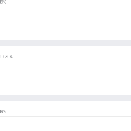
-19%
.99-20%
-19%