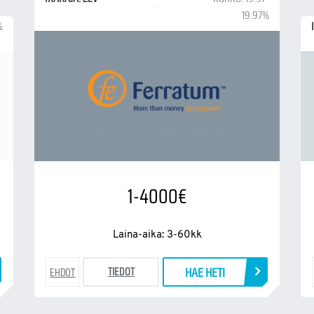
19.97%
%
1-4000€
Laina-aika: 3-60kk
HAE HETI
TIEDOT
EHDOT