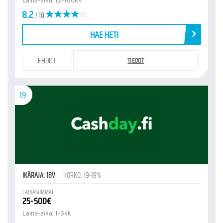
Laina-aika: 12-180kk
8.2
/ 10
HAE HETI
EHDOT
TIEDOT
19
IKÄRAJA: 18V
KORKO: 19-19%
LAINASUMMAT
25-500€
Laina-aika: 1-3kk