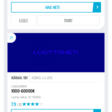
HAE HETI
EHDOT
TIEDOT
21
IKÄRAJA: 18V
KORKO: 4.5-20%
LAINASUMMAT
1000-60000€
Laina-aika: 12-180kk
7.9
/ 10