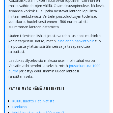
Kokonaiskustannukset ratkaisevat lopullisen valinnan eri
maksuvaihtoehtojen välillä. Osamaksusopimukset kätkevät
sisäänsä korkokuluja, jotka nostavat laitteen lopullista
hintaa merkittävästi. Vertaile joustoluottojen todelliset
vuosikorot huolellisesti ennen 1500 euron tai sitä
suuremman laitteen ostamista.
Uuden television lisäksi joustava rahoitus sopii muihinkin
kodin tarpeisiin. Katso, miten
laina arjen hankintoihin
tuo
helpotusta yllättävissä tilanteissa ja tasapainottaa
talouttasi.
Laadukas älytelevisio maksaa usein noin tuhat euroa.
Vertaile vaihtoehdot ja selvitä, mistä
joustoluottoa 1000
euroa
järjestyy edullisimmin uuden laitteesi
rahoittamiseksi.
KATSO MYÖS NÄMÄ ARTIKKELIT
Kulutusluotto Heti Netistä
Pienlaina
Mistä joustoluottoa 600 euroa?