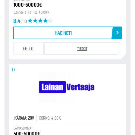
1000-60000€
Laina-aika: 12-180kk
8.4
/ 10
HAE HETI
EHDOT
TIEDOT
17
IKÄRAJA: 20V
KORKO: 4-20%
LAINASUMMAT
500-60000€