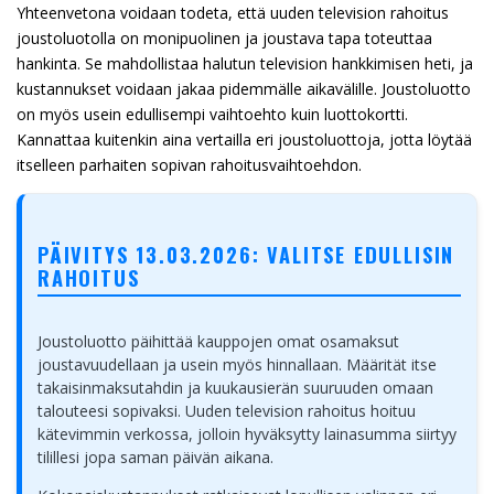
Yhteenvetona voidaan todeta, että uuden television rahoitus
joustoluotolla on monipuolinen ja joustava tapa toteuttaa
hankinta. Se mahdollistaa halutun television hankkimisen heti, ja
kustannukset voidaan jakaa pidemmälle aikavälille. Joustoluotto
on myös usein edullisempi vaihtoehto kuin luottokortti.
Kannattaa kuitenkin aina vertailla eri joustoluottoja, jotta löytää
itselleen parhaiten sopivan rahoitusvaihtoehdon.
PÄIVITYS 13.03.2026: VALITSE EDULLISIN
RAHOITUS
Joustoluotto päihittää kauppojen omat osamaksut
joustavuudellaan ja usein myös hinnallaan. Määrität itse
takaisinmaksutahdin ja kuukausierän suuruuden omaan
talouteesi sopivaksi. Uuden television rahoitus hoituu
kätevimmin verkossa, jolloin hyväksytty lainasumma siirtyy
tilillesi jopa saman päivän aikana.