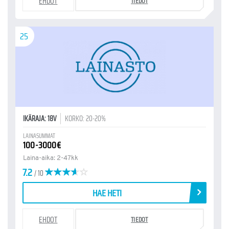
EHDOT
TIEDOT
25
IKÄRAJA: 18V
KORKO: 20-20%
LAINASUMMAT
100-3000€
Laina-aika: 2-47kk
7.2
/ 10
HAE HETI
EHDOT
TIEDOT