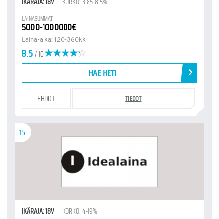
IKÄRAJA: 18V
KORKO: 3.85-8.5%
LAINASUMMAT
5000-1000000€
Laina-aika: 120-360kk
8.5
/ 10
HAE HETI
EHDOT
TIEDOT
15
IKÄRAJA: 18V
KORKO: 4-19%