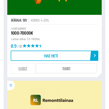
IKÄRAJA: 18V
KORKO: 4-20%
LAINASUMMAT
1000-70000€
Laina-aika: 12-180kk
8.9
/ 10
HAE HETI
EHDOT
TIEDOT
11