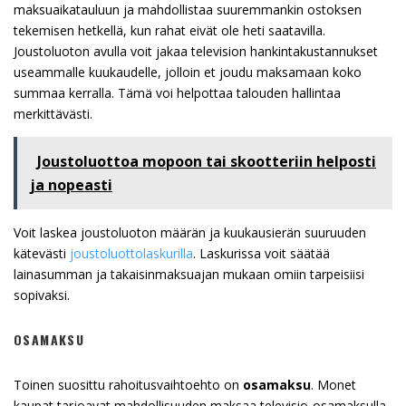
maksuaikatauluun ja mahdollistaa suuremmankin ostoksen
tekemisen hetkellä, kun rahat eivät ole heti saatavilla.
Joustoluoton avulla voit jakaa television hankintakustannukset
useammalle kuukaudelle, jolloin et joudu maksamaan koko
summaa kerralla. Tämä voi helpottaa talouden hallintaa
merkittävästi.
Joustoluottoa mopoon tai skootteriin helposti
ja nopeasti
Voit laskea joustoluoton määrän ja kuukausierän suuruuden
kätevästi
joustoluottolaskurilla
. Laskurissa voit säätää
lainasumman ja takaisinmaksuajan mukaan omiin tarpeisiisi
sopivaksi.
OSAMAKSU
Toinen suosittu rahoitusvaihtoehto on
osamaksu
. Monet
kaupat tarjoavat mahdollisuuden maksaa televisio-osamaksulla,