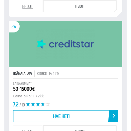
EHDOT
TIEDOT
24
IKÄRAJA: 21V
KORKO: 14-14%
LAINASUMMAT
50-15000€
Laina-aika: 1-72kk
7.2
/ 10
HAE HETI