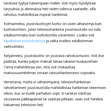
tarvitsee tyytyä halvempaan malliin. Voit myös hyödyntää
tarjouksia ja alennuksia heti niiden tullessa saataville, sillä
rahoitus mahdollistaa nopeat hankinnat.
Kolmanneksi, joustoluottojen korko on usein alhaisempi kuin
luottokorttien, joten televisiohankinta joustoluotolla voi tulla
edullisemmaksi kuin luottokortilla ostaminen. Lisäksi voit
kilpailuttaa joustoluottoja
ja valita itsellesi edullisimman
vaihtoehdon.
Neljänneksi, joustoluotto on joustava rahoitusmuoto. Voit itse
päättää, kuinka paljon maksat lainaa takaisin kuukausittain.
Tämä mahdollistaa sen, että voit mukauttaa
maksusuunnitelman omaan taloustilanteeseesi sopivaksi.
Viimeisenä, mutta ei vähäisimpänä, televisiohankinnan
rahoittaminen joustoluotolla mahdollistaa hankinnan tekemisen
silloin, kun se itselle parhaiten sopii. Ei tarvitse odottaa
seuraavaa palkkapäivää tai säästää pitkään, vaan voit hankkia
haluamasi television heti.