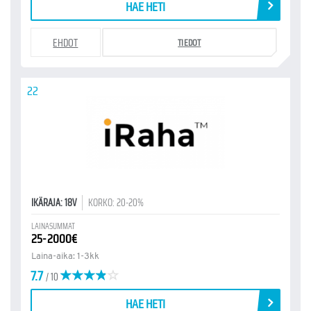
HAE HETI
EHDOT
TIEDOT
22
IKÄRAJA: 18V
KORKO: 20-20%
LAINASUMMAT
25-2000€
Laina-aika: 1-3kk
7.7
/ 10
HAE HETI