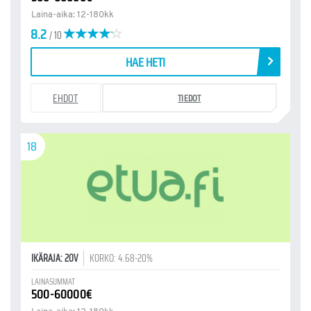
Laina-aika: 12-180kk
8.2
/ 10
HAE HETI
EHDOT
TIEDOT
18
IKÄRAJA: 20V
KORKO: 4.68-20%
LAINASUMMAT
500-60000€