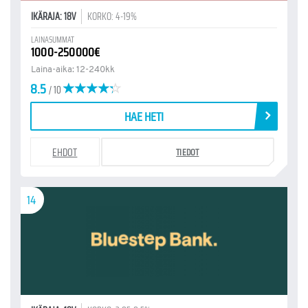
IKÄRAJA: 18V
KORKO: 4-19%
LAINASUMMAT
1000-250000€
Laina-aika: 12-240kk
8.5
/ 10
HAE HETI
EHDOT
TIEDOT
14