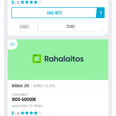
8
/ 10
HAE HETI
EHDOT
TIEDOT
20
IKÄRAJA: 20V
KORKO: 4.6-20%
LAINASUMMAT
1000-60000€
Laina-aika: 12-180kk
8
/ 10