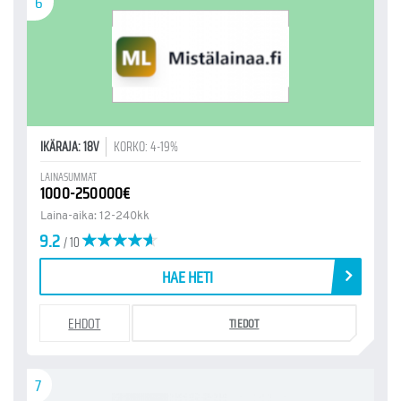
6
IKÄRAJA: 18V
KORKO: 4-19%
LAINASUMMAT
1000-250000€
Laina-aika: 12-240kk
9.2
/ 10
HAE HETI
EHDOT
TIEDOT
7