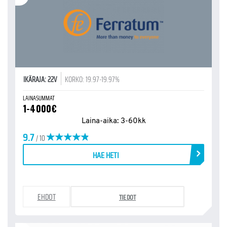
IKÄRAJA: 22V
KORKO: 19.97-19.97%
LAINASUMMAT
1-4000€
Laina-aika: 3-60kk
9.7
/ 10
HAE HETI
EHDOT
TIEDOT