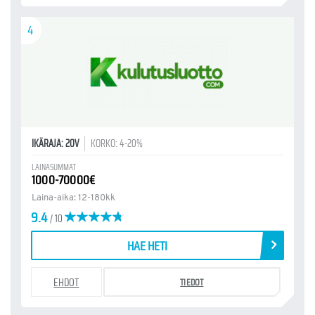
4
IKÄRAJA: 20V
KORKO: 4-20%
LAINASUMMAT
1000-70000€
Laina-aika: 12-180kk
9.4
/ 10
HAE HETI
EHDOT
TIEDOT