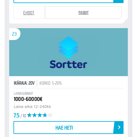
EHDOT
TIEDOT
23
IKÄRAJA: 20V
KORKO: 5-20%
LAINASUMMAT
1000-60000€
Laina-aika: 12-240kk
7.5
/ 10
HAE HETI