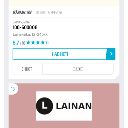
IKÄRAJA: 18V
KORKO: 4.99-20%
LAINASUMMAT
100-60000€
Laina-aika: 12-240kk
8.7
/ 10
HAE HETI
EHDOT
TIEDOT
13