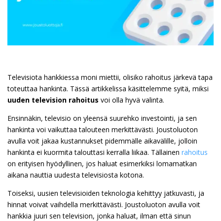
Televisiota hankkiessa moni miettii, olisiko rahoitus järkevä tapa
toteuttaa hankinta. Tässä artikkelissa käsittelemme syitä, miksi
uuden television rahoitus
voi olla hyvä valinta.
Ensinnäkin, televisio on yleensä suurehko investointi, ja sen
hankinta voi vaikuttaa talouteen merkittävästi. Joustoluoton
avulla voit jakaa kustannukset pidemmälle aikavälille, jolloin
hankinta ei kuormita talouttasi kerralla liikaa. Tällainen
rahoitus
on erityisen hyödyllinen, jos haluat esimerkiksi lomamatkan
aikana nauttia uudesta televisiosta kotona.
Toiseksi, uusien televisioiden teknologia kehittyy jatkuvasti, ja
hinnat voivat vaihdella merkittävästi. Joustoluoton avulla voit
hankkia juuri sen television, jonka haluat, ilman että sinun