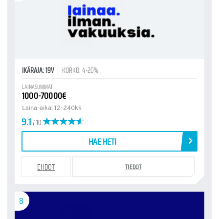
IKÄRAJA: 19V
KORKO: 4-20%
LAINASUMMAT
1000-70000€
Laina-aika: 12-240kk
9.1
/ 10
HAE HETI
EHDOT
TIEDOT
8