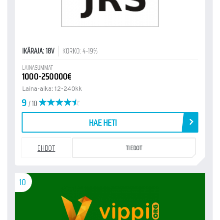
IKÄRAJA: 18V
KORKO: 4-19%
LAINASUMMAT
1000-250000€
Laina-aika: 12-240kk
9
/ 10
HAE HETI
EHDOT
TIEDOT
10