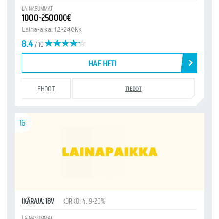
LAINASUMMAT
1000-250000€
Laina-aika: 12-240kk
8.4
/ 10
HAE HETI
EHDOT
TIEDOT
16
IKÄRAJA: 18V
KORKO: 4.19-20%
LAINASUMMAT