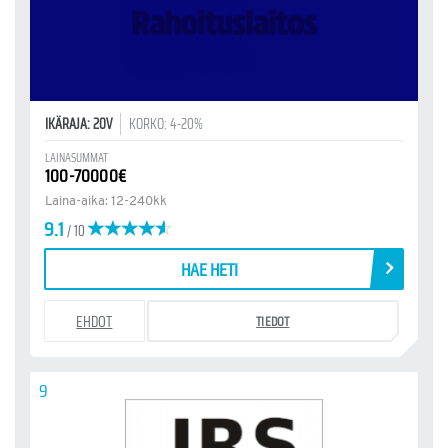
IKÄRAJA: 20V
KORKO: 4-20%
LAINASUMMAT
100-70000€
Laina-aika: 12-240kk
9.1
/ 10
HAE HETI
EHDOT
TIEDOT
9