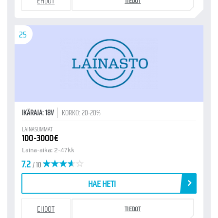
EHDOT
TIEDOT
25
IKÄRAJA: 18V
KORKO: 20-20%
LAINASUMMAT
100-3000€
Laina-aika: 2-47kk
7.2
/ 10
HAE HETI
EHDOT
TIEDOT