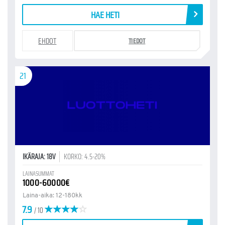
HAE HETI
EHDOT
TIEDOT
21
IKÄRAJA: 18V
KORKO: 4.5-20%
LAINASUMMAT
1000-60000€
Laina-aika: 12-180kk
7.9
/ 10