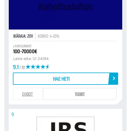
IKÄRAJA: 20V
KORKO: 4-20%
LAINASUMMAT
100-70000€
Laina-aika: 12-240kk
9.1
/ 10
HAE HETI
EHDOT
TIEDOT
9