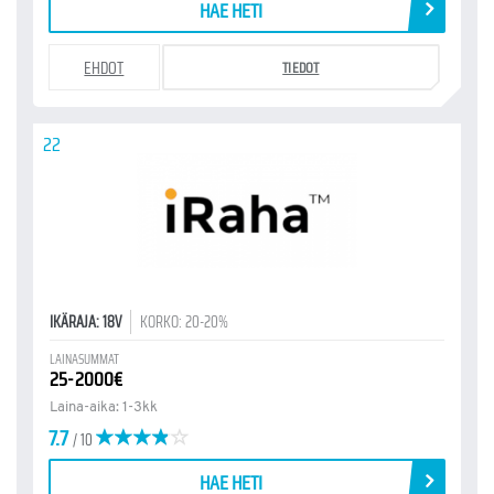
HAE HETI
EHDOT
TIEDOT
22
IKÄRAJA: 18V
KORKO: 20-20%
LAINASUMMAT
25-2000€
Laina-aika: 1-3kk
7.7
/ 10
HAE HETI