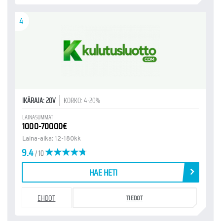
4
IKÄRAJA: 20V
KORKO: 4-20%
LAINASUMMAT
1000-70000€
Laina-aika: 12-180kk
9.4
/ 10
HAE HETI
EHDOT
TIEDOT