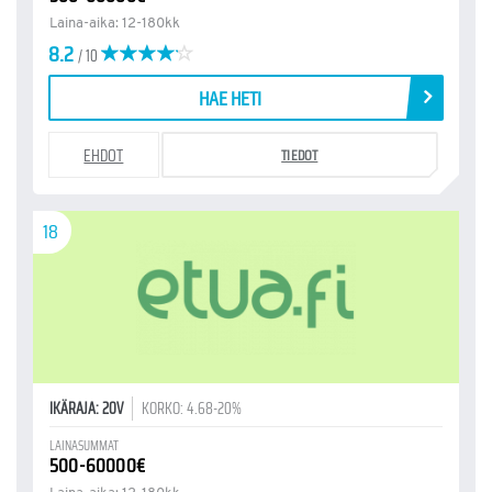
Laina-aika: 12-180kk
8.2
/ 10
HAE HETI
EHDOT
TIEDOT
18
IKÄRAJA: 20V
KORKO: 4.68-20%
LAINASUMMAT
500-60000€