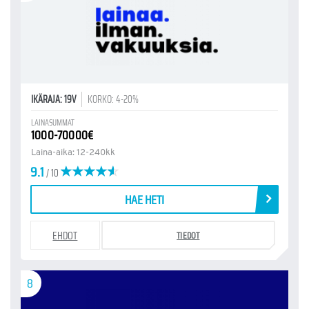
IKÄRAJA: 19V
KORKO: 4-20%
LAINASUMMAT
1000-70000€
Laina-aika: 12-240kk
9.1
/ 10
HAE HETI
EHDOT
TIEDOT
8