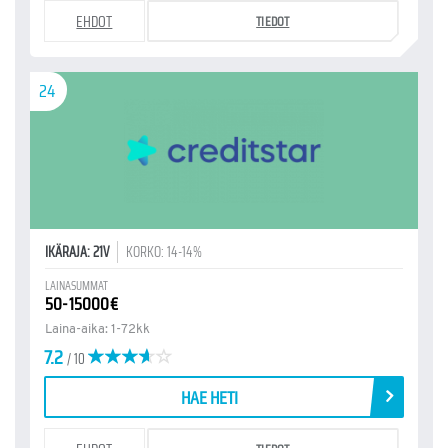
EHDOT
TIEDOT
24
IKÄRAJA: 21V
KORKO: 14-14%
LAINASUMMAT
50-15000€
Laina-aika: 1-72kk
7.2
/ 10
HAE HETI