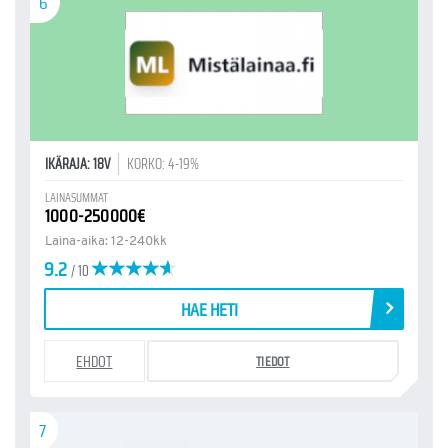
6
IKÄRAJA: 18V
KORKO: 4-19%
LAINASUMMAT
1000-250000€
Laina-aika: 12-240kk
9.2
/ 10
HAE HETI
EHDOT
TIEDOT
7