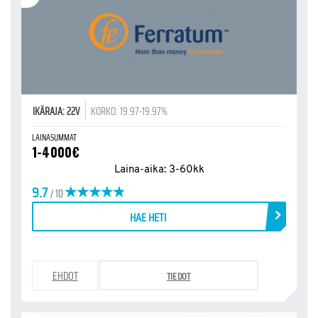
IKÄRAJA: 22V
KORKO: 19.97-19.97%
LAINASUMMAT
1-4000€
Laina-aika: 3-60kk
9.7
/ 10
HAE HETI
EHDOT
TIEDOT