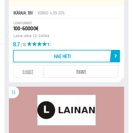
IKÄRAJA: 18V
KORKO: 4.99-20%
LAINASUMMAT
100-60000€
Laina-aika: 12-240kk
8.7
/ 10
HAE HETI
EHDOT
TIEDOT
13