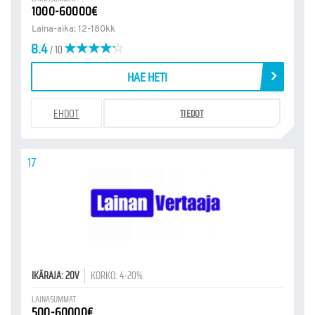
1000-60000€
Laina-aika: 12-180kk
8.4
/ 10
HAE HETI
EHDOT
TIEDOT
17
IKÄRAJA: 20V
KORKO: 4-20%
LAINASUMMAT
500-60000€