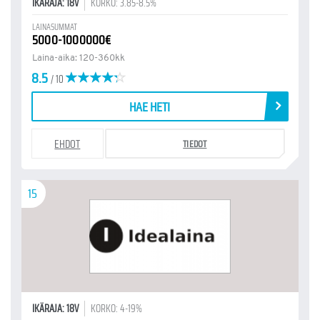
IKÄRAJA: 18V
KORKO: 3.85-8.5%
LAINASUMMAT
5000-1000000€
Laina-aika: 120-360kk
8.5
/ 10
HAE HETI
EHDOT
TIEDOT
15
IKÄRAJA: 18V
KORKO: 4-19%