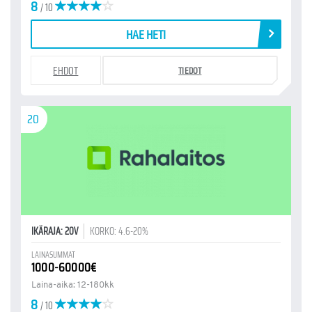
8
/ 10
HAE HETI
EHDOT
TIEDOT
20
IKÄRAJA: 20V
KORKO: 4.6-20%
LAINASUMMAT
1000-60000€
Laina-aika: 12-180kk
8
/ 10