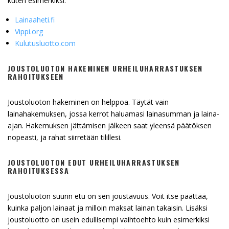
kuten esimerkiksi:
Lainaaheti.fi
Vippi.org
Kulutusluotto.com
JOUSTOLUOTON HAKEMINEN URHEILUHARRASTUKSEN
RAHOITUKSEEN
Joustoluoton hakeminen on helppoa. Täytät vain
lainahakemuksen, jossa kerrot haluamasi lainasumman ja laina-
ajan. Hakemuksen jättämisen jälkeen saat yleensä päätöksen
nopeasti, ja rahat siirretään tilillesi.
JOUSTOLUOTON EDUT URHEILUHARRASTUKSEN
RAHOITUKSESSA
Joustoluoton suurin etu on sen joustavuus. Voit itse päättää,
kuinka paljon lainaat ja milloin maksat lainan takaisin. Lisäksi
joustoluotto on usein edullisempi vaihtoehto kuin esimerkiksi