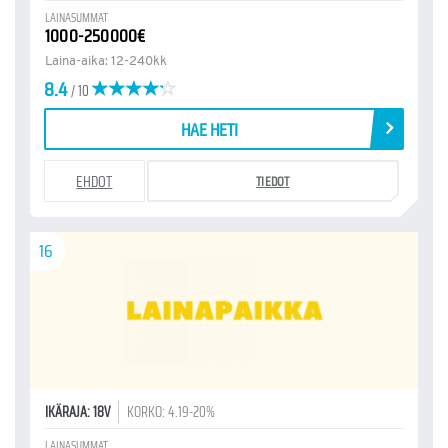
LAINASUMMAT
1000-250000€
Laina-aika: 12-240kk
8.4
/ 10
HAE HETI
EHDOT
TIEDOT
16
IKÄRAJA: 18V
KORKO: 4.19-20%
LAINASUMMAT