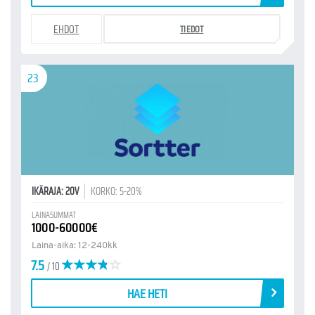
EHDOT
TIEDOT
23
IKÄRAJA: 20V
KORKO: 5-20%
LAINASUMMAT
1000-60000€
Laina-aika: 12-240kk
7.5
/ 10
HAE HETI