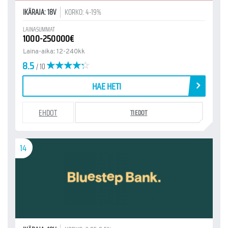
IKÄRAJA: 18V
KORKO: 4-19%
LAINASUMMAT
1000-250000€
Laina-aika: 12-240kk
8.5
/ 10
HAE HETI
EHDOT
TIEDOT
14