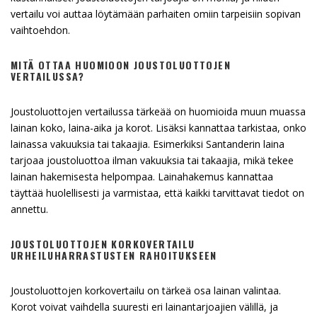
vertailu voi auttaa löytämään parhaiten omiin tarpeisiin sopivan
vaihtoehdon.
MITÄ OTTAA HUOMIOON JOUSTOLUOTTOJEN
VERTAILUSSA?
Joustoluottojen vertailussa tärkeää on huomioida muun muassa
lainan koko, laina-aika ja korot. Lisäksi kannattaa tarkistaa, onko
lainassa vakuuksia tai takaajia. Esimerkiksi Santanderin laina
tarjoaa joustoluottoa ilman vakuuksia tai takaajia, mikä tekee
lainan hakemisesta helpompaa. Lainahakemus kannattaa
täyttää huolellisesti ja varmistaa, että kaikki tarvittavat tiedot on
annettu.
JOUSTOLUOTTOJEN KORKOVERTAILU
URHEILUHARRASTUSTEN RAHOITUKSEEN
Joustoluottojen korkovertailu on tärkeä osa lainan valintaa.
Korot voivat vaihdella suuresti eri lainantarjoajien välillä, ja