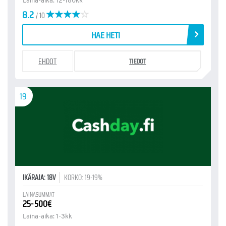
Laina-aika: 12-180kk
8.2
/ 10
HAE HETI
EHDOT
TIEDOT
19
IKÄRAJA: 18V
KORKO: 19-19%
LAINASUMMAT
25-500€
Laina-aika: 1-3kk