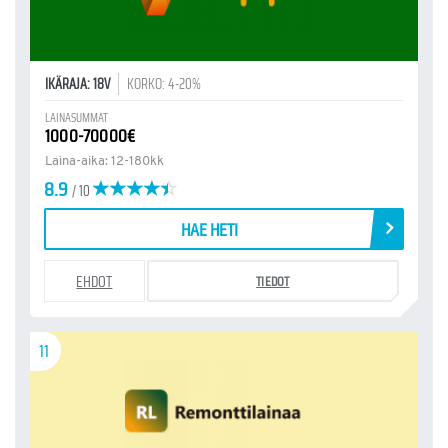
IKÄRAJA: 18V
KORKO: 4-20%
LAINASUMMAT
1000-70000€
Laina-aika: 12-180kk
8.9
/ 10
HAE HETI
EHDOT
TIEDOT
11