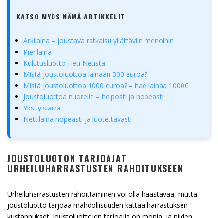
KATSO MYÖS NÄMÄ ARTIKKELIT
Arkilaina – joustava ratkaisu yllättäviin menoihin
Pienlaina
Kulutusluotto Heti Netistä
Mistä joustoluottoa lainaan 300 euroa?
Mistä joustoluottoa 1000 euroa? – hae lainaa 1000€
Joustoluottoa nuorelle – helposti ja nopeasti
Yksityislaina
Nettilaina nopeasti ja luotettavasti
JOUSTOLUOTON TARJOAJAT
URHEILUHARRASTUSTEN RAHOITUKSEEN
Urheiluharrastusten rahoittaminen voi olla haastavaa, mutta
joustoluotto tarjoaa mahdollisuuden kattaa harrastuksen
kustannukset. Joustoluottojen tarjoajia on monia, ja niiden