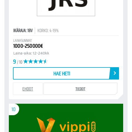
IKÄRAJA: 18V
KORKO: 4-19%
LAINASUMMAT
1000-250000€
Laina-aika: 12-240kk
9
/ 10
HAE HETI
EHDOT
TIEDOT
10