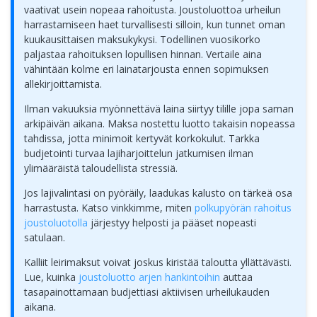
vaativat usein nopeaa rahoitusta. Joustoluottoa urheilun
harrastamiseen haet turvallisesti silloin, kun tunnet oman
kuukausittaisen maksukykysi. Todellinen vuosikorko
paljastaa rahoituksen lopullisen hinnan. Vertaile aina
vähintään kolme eri lainatarjousta ennen sopimuksen
allekirjoittamista.
Ilman vakuuksia myönnettävä laina siirtyy tilille jopa saman
arkipäivän aikana. Maksa nostettu luotto takaisin nopeassa
tahdissa, jotta minimoit kertyvät korkokulut. Tarkka
budjetointi turvaa lajiharjoittelun jatkumisen ilman
ylimääräistä taloudellista stressiä.
Jos lajivalintasi on pyöräily, laadukas kalusto on tärkeä osa
harrastusta. Katso vinkkimme, miten
polkupyörän rahoitus
joustoluotolla
järjestyy helposti ja pääset nopeasti
satulaan.
Kalliit leirimaksut voivat joskus kiristää taloutta yllättävästi.
Lue, kuinka
joustoluotto arjen hankintoihin
auttaa
tasapainottamaan budjettiasi aktiivisen urheilukauden
aikana.