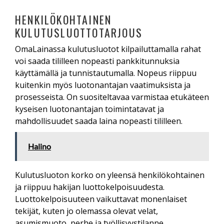
HENKILÖKOHTAINEN
KULUTUSLUOTTOTARJOUS
OmaLainassa kulutusluotot kilpailuttamalla rahat
voi saada tililleen nopeasti pankkitunnuksia
käyttämällä ja tunnistautumalla. Nopeus riippuu
kuitenkin myös luotonantajan vaatimuksista ja
prosesseista. On suositeltavaa varmistaa etukäteen
kyseisen luotonantajan toimintatavat ja
mahdollisuudet saada laina nopeasti tililleen.
Halino
Kulutusluoton korko on yleensä henkilökohtainen
ja riippuu hakijan luottokelpoisuudesta.
Luottokelpoisuuteen vaikuttavat monenlaiset
tekijät, kuten jo olemassa olevat velat,
asumismuoto, perhe ja työllisyystilanne.