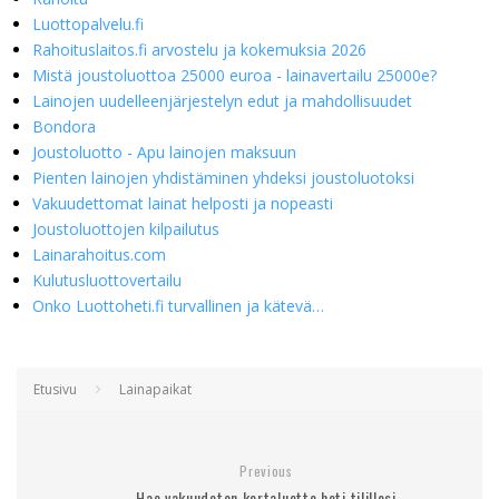
Luottopalvelu.fi
Rahoituslaitos.fi arvostelu ja kokemuksia 2026
Mistä joustoluottoa 25000 euroa - lainavertailu 25000e?
Lainojen uudelleenjärjestelyn edut ja mahdollisuudet
Bondora
Joustoluotto - Apu lainojen maksuun
Pienten lainojen yhdistäminen yhdeksi joustoluotoksi
Vakuudettomat lainat helposti ja nopeasti
Joustoluottojen kilpailutus
Lainarahoitus.com
Kulutusluottovertailu
Onko Luottoheti.fi turvallinen ja kätevä…
Etusivu
Lainapaikat
Previous
Hae vakuudeton kertaluotto heti tilillesi