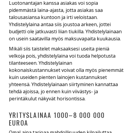
Luotonantajan kanssa asiakas voi sopia
pidemmästä laina-ajasta, jotta asiakas saa
talousasiansa kuntoon ja irti veloistaan.
Yhdistelylaina antaa siis joustoa arkeen, jottei
budjetti ole jatkuvasti liian tiukilla. Yhdistelylainaan
on usein saatavilla myös maksuvapaita kuukausia.
Mikäli siis taistelet maksaaksesi useita pieniä
velkoja pois, yhdistelylaina voi tuoda helpotusta
tilanteeseen. Yhdistelylainan
kokonaiskustannukset voivat olla myös pienemmät
kuin useiden pienten lainojen kustannukset
yhteensä. Yhdistelylainaan siirtyminen kannattaa
tehdä ajoissa, jo ennen kuin viivästys- ja
perintäkulut näkyvät horisontissa.
YRITYSLAINAA 1000–8 000 000
EUROA
OmaLaina tarjoaa mahdollisuuden kilpailuttaa