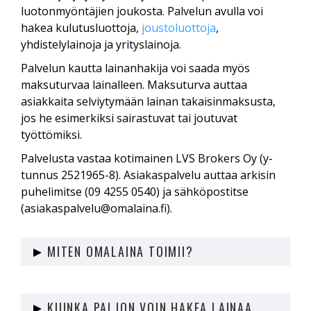
luotonmyöntäjien joukosta. Palvelun avulla voi
hakea kulutusluottoja,
joustoluottoja
,
yhdistelylainoja ja yrityslainoja.
Palvelun kautta lainanhakija voi saada myös
maksuturvaa lainalleen. Maksuturva auttaa
asiakkaita selviytymään lainan takaisinmaksusta,
jos he esimerkiksi sairastuvat tai joutuvat
työttömiksi.
Palvelusta vastaa kotimainen LVS Brokers Oy (y-
tunnus 2521965-8). Asiakaspalvelu auttaa arkisin
puhelimitse (09 4255 0540) ja sähköpostitse
(
asiakaspalvelu@omalaina.fi
).
MITEN OMALAINA TOIMII?
Omalaina on lainanvälityspalvelu, joka etsii ja
vertailee eri joustoluottoja sinulle sopivimman
KUINKA PALJON VOIN HAKEA LAINAA