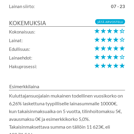
Lainan siirto:
07 - 23
KOKEMUKSIA
JÄTÄ ARVOSTELU
Kokonaisuus:
Lainat:
Edullisuus:
Lainaehdot:
Hakuprosessi:
Esimerkkilaina
Kuluttajansuojalain mukainen todellinen vuosikorko on
6,26% laskettuna tyypilliselle lainasummalle 10000€,
kun takaisinmaksuaika on 5 vuotta, tilinhoitomaksu 5€,
avausmaksu 0€ ja esimerkkikorko 5,0%.
Takaisinmaksettava summa on tällöin 11 623€, eli