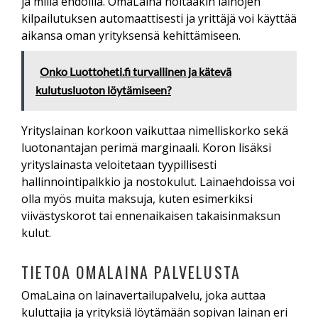
ja millä ehdoilla. OmaLaina hoitaakin lainojen
kilpailutuksen automaattisesti ja yrittäjä voi käyttää
aikansa oman yrityksensä kehittämiseen.
Onko Luottoheti.fi turvallinen ja kätevä
kulutusluoton löytämiseen?
Yrityslainan korkoon vaikuttaa nimelliskorko sekä
luotonantajan perimä marginaali. Koron lisäksi
yrityslainasta veloitetaan tyypillisesti
hallinnointipalkkio ja nostokulut. Lainaehdoissa voi
olla myös muita maksuja, kuten esimerkiksi
viivästyskorot tai ennenaikaisen takaisinmaksun
kulut.
TIETOA OMALAINA PALVELUSTA
OmaLaina on lainavertailupalvelu, joka auttaa
kuluttajia ja yrityksiä löytämään sopivan lainan eri