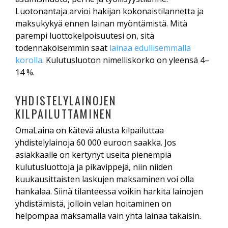
Luotonantaja arvioi hakijan kokonaistilannetta ja
maksukykyä ennen lainan myöntämistä. Mitä
parempi luottokelpoisuutesi on, sitä
todennäköisemmin saat
lainaa edullisemmalla
korolla
. Kulutusluoton nimelliskorko on yleensä 4–
14 %.
YHDISTELYLAINOJEN
KILPAILUTTAMINEN
OmaLaina on kätevä alusta kilpailuttaa
yhdistelylainoja 60 000 euroon saakka. Jos
asiakkaalle on kertynyt useita pienempiä
kulutusluottoja ja pikavippejä, niin niiden
kuukausittaisten laskujen maksaminen voi olla
hankalaa. Siinä tilanteessa voikin harkita lainojen
yhdistämistä, jolloin velan hoitaminen on
helpompaa maksamalla vain yhtä lainaa takaisin.