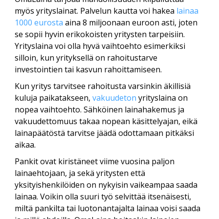
myös yrityslainat. Palvelun kautta voi hakea
lainaa
1000 eurosta
aina 8 miljoonaan euroon asti, joten
se sopii hyvin erikokoisten yritysten tarpeisiin.
Yrityslaina voi olla hyvä vaihtoehto esimerkiksi
silloin, kun yrityksellä on rahoitustarve
investointien tai kasvun rahoittamiseen.
Kun yritys tarvitsee rahoitusta varsinkin äkillisiä
kuluja paikatakseen,
vakuudeton
yrityslaina on
nopea vaihtoehto. Sähköinen lainahakemus ja
vakuudettomuus takaa nopean käsittelyajan, eikä
lainapäätöstä tarvitse jäädä odottamaan pitkäksi
aikaa.
Pankit ovat kiristäneet viime vuosina paljon
lainaehtojaan, ja sekä yritysten että
yksityishenkilöiden on nykyisin vaikeampaa saada
lainaa. Voikin olla suuri työ selvittää itsenäisesti,
miltä pankilta tai luotonantajalta lainaa voisi saada