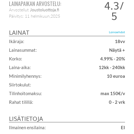
4.3/
LAINAPAIKAN ARVOSTELU:
Arvostellut
Joustoluottoja.fi
5
Päivitys:
11 helmikuun,2025
LAINAT
Lainaehdot
Ikäraja:
18vv
Lainasummat:
Näytä +
Korko:
4.99% - 20%
Laina-aika:
12kk - 240kk
Minimilyhennys:
10 euroa
Siirtokulut:
Tilinhoitomaksu:
max 150€/v
Rahat tilillä:
0 - 2 vrk
LISÄTIETOJA
Ilmainen ensilaina:
EI