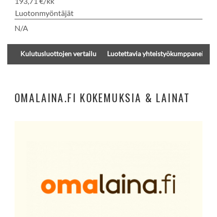
193,71 €/kk
Luotonmyöntäjät
N/A
Kulutusluottojen vertailu
Luotettavia yhteistyökumppaneita
OMALAINA.FI KOKEMUKSIA & LAINAT