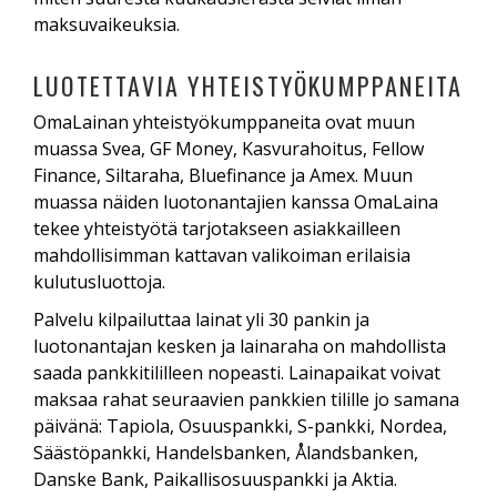
maksuvaikeuksia.
LUOTETTAVIA YHTEISTYÖKUMPPANEITA
OmaLainan yhteistyökumppaneita ovat muun
muassa Svea, GF Money, Kasvurahoitus, Fellow
Finance, Siltaraha, Bluefinance ja Amex. Muun
muassa näiden luotonantajien kanssa OmaLaina
tekee yhteistyötä tarjotakseen asiakkailleen
mahdollisimman kattavan valikoiman erilaisia
kulutusluottoja.
Palvelu kilpailuttaa lainat yli 30 pankin ja
luotonantajan kesken ja lainaraha on mahdollista
saada pankkitililleen nopeasti. Lainapaikat voivat
maksaa rahat seuraavien pankkien tilille jo samana
päivänä: Tapiola, Osuuspankki, S-pankki, Nordea,
Säästöpankki, Handelsbanken, Ålandsbanken,
Danske Bank, Paikallisosuuspankki ja Aktia.