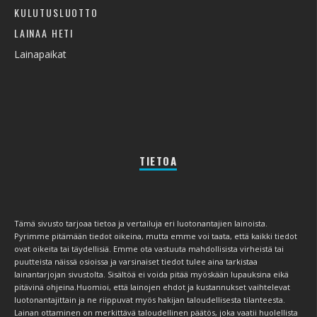
KULUTUSLUOTTO
LAINAA HETI
Lainapaikat
TIETOA
Tämä sivusto tarjoaa tietoa ja vertailuja eri luotonantajien lainoista.
Pyrimme pitämään tiedot oikeina, mutta emme voi taata, että kaikki tiedot
ovat oikeita tai täydellisiä. Emme ota vastuuta mahdollisista virheistä tai
puutteista näissä osioissa ja varsinaiset tiedot tulee aina tarkistaa
lainantarjojan sivustolta. Sisältöä ei voida pitää myöskään lupauksina eikä
pitävinä ohjeina.Huomioi, että lainojen ehdot ja kustannukset vaihtelevat
luotonantajittain ja ne riippuvat myös hakijan taloudellisesta tilanteesta.
Lainan ottaminen on merkittävä taloudellinen päätös, joka vaatii huolellista