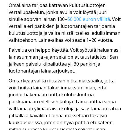
OmaLaina tarjoaa kattavan kulutusluottojen
vertailupalvelun, jonka avulla voit löytää juuri
sinulle sopivan lainan 100–
60 000 euron väliltä
. Voit
vertailla eri pankkien ja luotonantajien tarjoamia
kulutusluottoja ja valita niistä itsellesi edullisimman
vaihtoehdon. Laina-aikaa voi saada 1–20 vuotta.
Palvelua on helppo käyttää. Voit syöttää haluamasi
lainasumman ja -ajan sekä omat taustatietosi. Sen
jälkeen palvelu kilpailuttaa yli 30 pankin ja
luotonantajan lainatarjoukset.
On tärkeää valita riittävän pitkä maksuaika, jotta
voit hoitaa lainan takaisinmaksun ilman, että
joudut hakemaan uutta kulutusluottoa
paikkaamaan edellisen kuluja. Tämä auttaa sinua
välttämään ylimääräisiä kuluja ja säästämään rahaa
pitkällä aikavälillä. Lainaa maksetaan takaisin
kuukausierissä, joten on hyvä pohtia etukäteen,
miten suuresta kuukausierästä selviät ilman