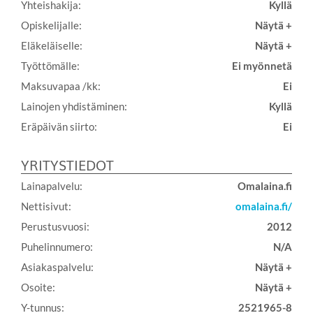
Yhteishakija:
Kyllä
Opiskelijalle:
Näytä +
Eläkeläiselle:
Näytä +
Työttömälle:
Ei myönnetä
Maksuvapaa /kk:
Ei
Lainojen yhdistäminen:
Kyllä
Eräpäivän siirto:
Ei
YRITYSTIEDOT
Lainapalvelu:
Omalaina.fi
Nettisivut:
omalaina.fi/
Perustusvuosi:
2012
Puhelinnumero:
N/A
Asiakaspalvelu:
Näytä +
Osoite:
Näytä +
Y-tunnus:
2521965-8