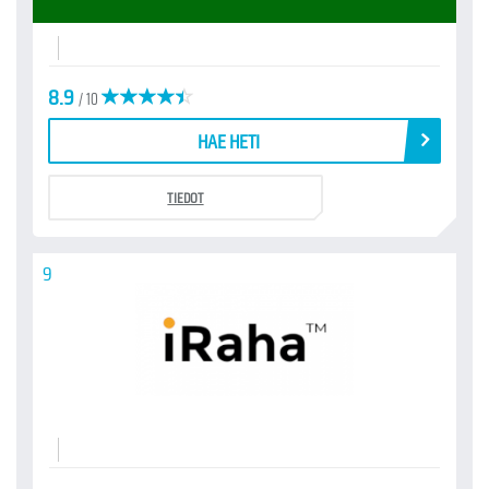
8.9
/ 10
HAE HETI
TIEDOT
9