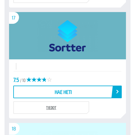
17
7.5
/ 10
HAE HETI
TIEDOT
18