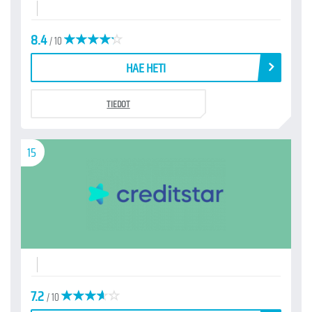
8.4
/ 10
HAE HETI
TIEDOT
15
7.2
/ 10