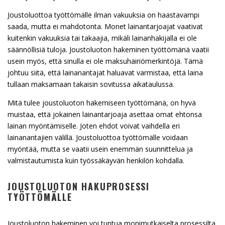
Joustoluottoa työttömälle ilman vakuuksia on haastavampi
saada, mutta ei mahdotonta. Monet lainantarjoajat vaativat
kuitenkin vakuuksia tai takaajia, mikäli lainanhakijalla ei ole
säännöllisiä tuloja. Joustoluoton hakeminen työttömänä vaatii
usein myös, että sinulla ei ole maksuhäiriömerkintöjä. Tämä
johtuu siitä, että lainanantajat haluavat varmistaa, että laina
tullaan maksamaan takaisin sovitussa aikataulussa.
Mitä tulee joustoluoton hakemiseen työttömänä, on hyvä
muistaa, että jokainen lainantarjoaja asettaa omat ehtonsa
lainan myöntämiselle. Joten ehdot voivat vaihdella eri
lainanantajien välillä. Joustoluottoa työttömälle voidaan
myöntää, mutta se vaatii usein enemmän suunnittelua ja
valmistautumista kuin työssäkäyvän henkilön kohdalla.
JOUSTOLUOTON HAKUPROSESSI
TYÖTTÖMÄLLE
Joustoluoton hakeminen voi tuntua monimutkaiselta prosessilta,