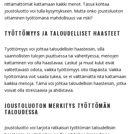
riittämättömät kattamaan kaikki menot. Tässä kohtaa
joustoluotto voi tulla kysymykseen. Mutta onko joustoluoton
ottaminen työttömänä mahdollisuus vai riski?
TYÖTTÖMYYS JA TALOUDELLISET HAASTEET
Työttömyys voi johtaa taloudellisiin haasteisiin, sillä
saannollisten tulojen puuttuessa tai vähentyessä, menojen
kattaminen voi olla haastavaa. Laskut ja muut kulut eivät
valitettavasti odota, vaikka työttömyys olisi tilapäistä. Vaikka
työttömänä voit saada tukea, se ei välttämättä riitä kattamaan
kaikkia menoja. Tämä voi johtaa taloudellisiin haasteisiin, jotka
voivat olla stressaavia ja ahdistavia.
JOUSTOLUOTON MERKITYS TYÖTTÖMÄN
TALOUDESSA
Joustoluotto voi tarjota ratkaisun työttömän taloudellisiin