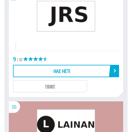
9
/ 10
HAE HETI
TIEDOT
30