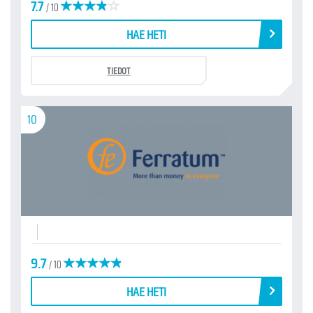
7.7
/ 10
HAE HETI
TIEDOT
10
9.7
/ 10
HAE HETI