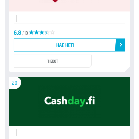
6.8
/ 10
HAE HETI
TIEDOT
20