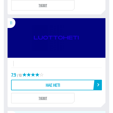
TIEDOT
11
7.9
/ 10
HAE HETI
TIEDOT