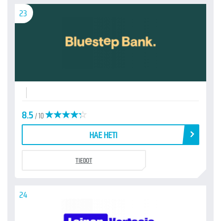
23
8.5
/ 10
HAE HETI
TIEDOT
24