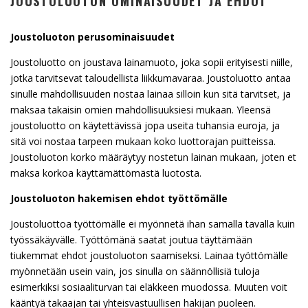
JOUSTOLUOTON OMINAISUUDET JA EHDOT
Joustoluoton perusominaisuudet
Joustoluotto on joustava lainamuoto, joka sopii erityisesti niille,
jotka tarvitsevat taloudellista liikkumavaraa. Joustoluotto antaa
sinulle mahdollisuuden nostaa lainaa silloin kun sitä tarvitset, ja
maksaa takaisin omien mahdollisuuksiesi mukaan. Yleensä
joustoluotto on käytettävissä jopa useita tuhansia euroja, ja
sitä voi nostaa tarpeen mukaan koko luottorajan puitteissa.
Joustoluoton korko määräytyy nostetun lainan mukaan, joten et
maksa korkoa käyttämättömästä luotosta.
Joustoluoton hakemisen ehdot työttömälle
Joustoluottoa työttömälle ei myönnetä ihan samalla tavalla kuin
työssäkäyvälle. Työttömänä saatat joutua täyttämään
tiukemmat ehdot joustoluoton saamiseksi. Lainaa työttömälle
myönnetään usein vain, jos sinulla on säännöllisiä tuloja
esimerkiksi sosiaaliturvan tai eläkkeen muodossa. Muuten voit
kääntyä takaajan tai yhteisvastuullisen hakijan puoleen.