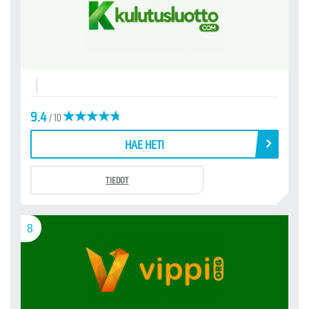
9.4
/ 10
HAE HETI
TIEDOT
8