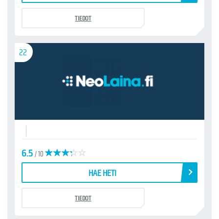
TIEDOT
22
6.5
/ 10
HAE HETI
TIEDOT