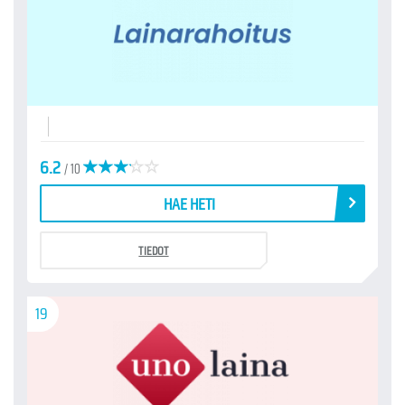
6.2
/ 10
HAE HETI
TIEDOT
19