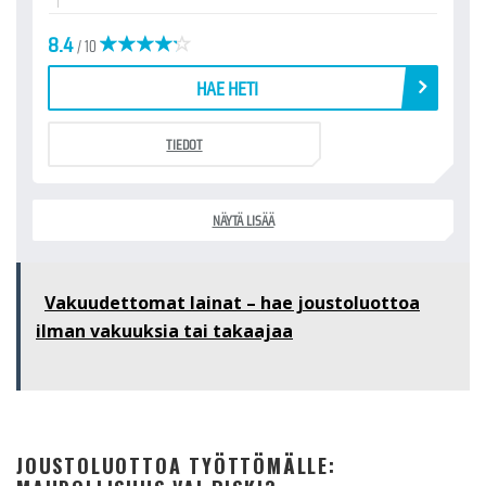
8.4
/ 10
HAE HETI
TIEDOT
NÄYTÄ LISÄÄ
Vakuudettomat lainat – hae joustoluottoa
ilman vakuuksia tai takaajaa
JOUSTOLUOTTOA TYÖTTÖMÄLLE: