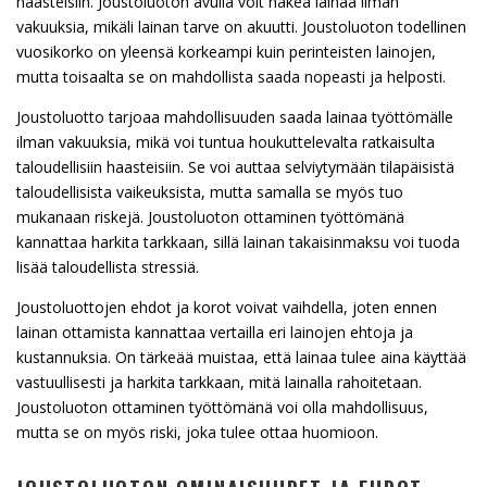
haasteisiin. Joustoluoton avulla voit hakea lainaa ilman
vakuuksia, mikäli lainan tarve on akuutti. Joustoluoton todellinen
vuosikorko on yleensä korkeampi kuin perinteisten lainojen,
mutta toisaalta se on mahdollista saada nopeasti ja helposti.
Joustoluotto tarjoaa mahdollisuuden saada lainaa työttömälle
ilman vakuuksia, mikä voi tuntua houkuttelevalta ratkaisulta
taloudellisiin haasteisiin. Se voi auttaa selviytymään tilapäisistä
taloudellisista vaikeuksista, mutta samalla se myös tuo
mukanaan riskejä. Joustoluoton ottaminen työttömänä
kannattaa harkita tarkkaan, sillä lainan takaisinmaksu voi tuoda
lisää taloudellista stressiä.
Joustoluottojen ehdot ja korot voivat vaihdella, joten ennen
lainan ottamista kannattaa vertailla eri lainojen ehtoja ja
kustannuksia. On tärkeää muistaa, että lainaa tulee aina käyttää
vastuullisesti ja harkita tarkkaan, mitä lainalla rahoitetaan.
Joustoluoton ottaminen työttömänä voi olla mahdollisuus,
mutta se on myös riski, joka tulee ottaa huomioon.