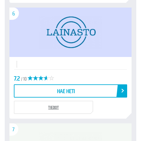
6
7.2
/ 10
HAE HETI
TIEDOT
7