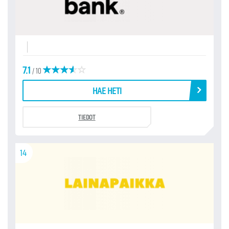
7.1
/ 10
HAE HETI
TIEDOT
14