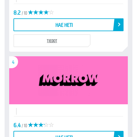
8.2
/ 10
HAE HETI
TIEDOT
4
6.4
/ 10