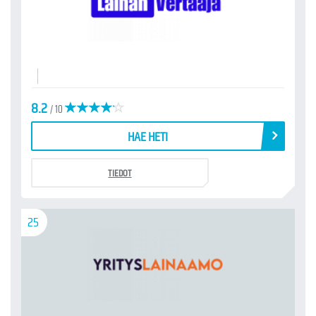
8.2
/ 10
HAE HETI
TIEDOT
25