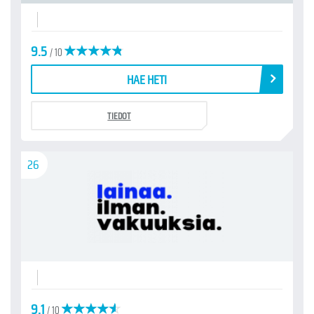
9.5
/ 10
HAE HETI
TIEDOT
26
9.1
/ 10