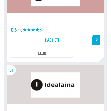
8.5
/ 10
HAE HETI
TIEDOT
31