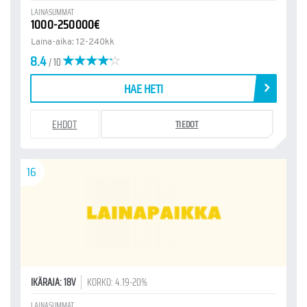
LAINASUMMAT
1000-250000€
Laina-aika: 12-240kk
8.4
/ 10
HAE HETI
EHDOT
TIEDOT
16
IKÄRAJA: 18V
KORKO: 4.19-20%
LAINASUMMAT