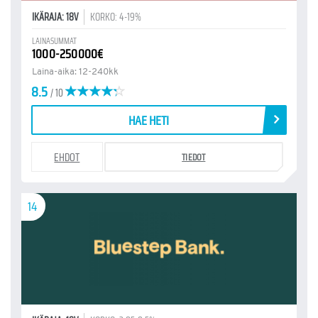
IKÄRAJA: 18V
KORKO: 4-19%
LAINASUMMAT
1000-250000€
Laina-aika: 12-240kk
8.5
/ 10
HAE HETI
EHDOT
TIEDOT
14