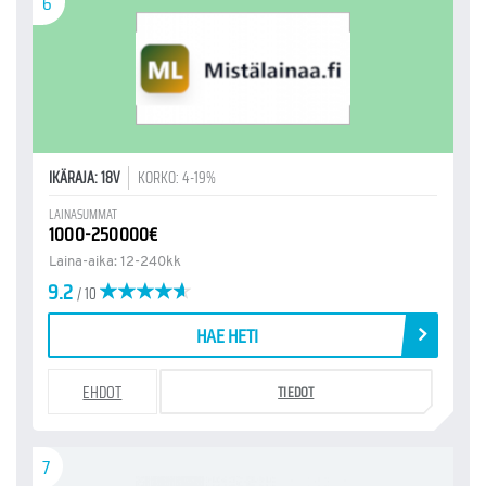
6
IKÄRAJA: 18V
KORKO: 4-19%
LAINASUMMAT
1000-250000€
Laina-aika: 12-240kk
9.2
/ 10
HAE HETI
EHDOT
TIEDOT
7