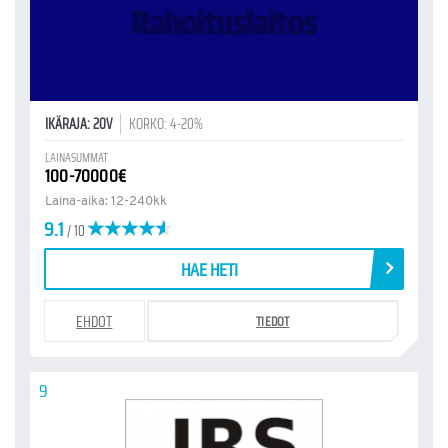
IKÄRAJA: 20V
KORKO: 4-20%
LAINASUMMAT
100-70000€
Laina-aika: 12-240kk
9.1
/ 10
HAE HETI
EHDOT
TIEDOT
9