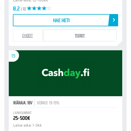
Laina-aika: 12-180kk
8.2
/ 10
HAE HETI
EHDOT
TIEDOT
19
IKÄRAJA: 18V
KORKO: 19-19%
LAINASUMMAT
25-500€
Laina-aika: 1-3kk