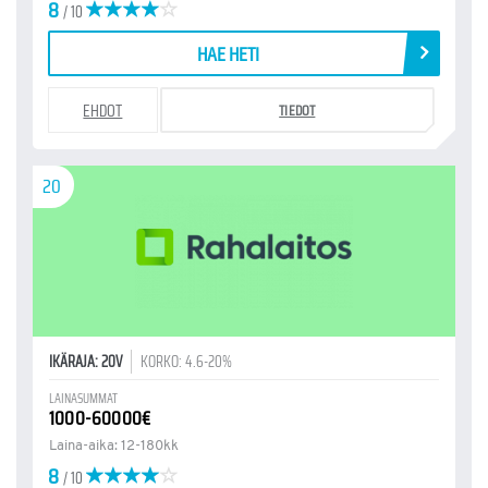
8
/ 10
HAE HETI
EHDOT
TIEDOT
20
IKÄRAJA: 20V
KORKO: 4.6-20%
LAINASUMMAT
1000-60000€
Laina-aika: 12-180kk
8
/ 10