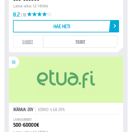
Laina-aika: 12-180kk
8.2
/ 10
HAE HETI
EHDOT
TIEDOT
18
IKÄRAJA: 20V
KORKO: 4.68-20%
LAINASUMMAT
500-60000€