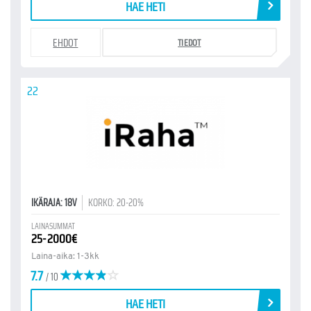
HAE HETI
EHDOT
TIEDOT
22
IKÄRAJA: 18V
KORKO: 20-20%
LAINASUMMAT
25-2000€
Laina-aika: 1-3kk
7.7
/ 10
HAE HETI