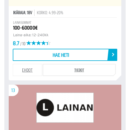
IKÄRAJA: 18V
KORKO: 4.99-20%
LAINASUMMAT
100-60000€
Laina-aika: 12-240kk
8.7
/ 10
HAE HETI
EHDOT
TIEDOT
13