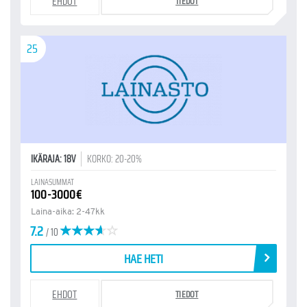
EHDOT
TIEDOT
25
IKÄRAJA: 18V
KORKO: 20-20%
LAINASUMMAT
100-3000€
Laina-aika: 2-47kk
7.2
/ 10
HAE HETI
EHDOT
TIEDOT