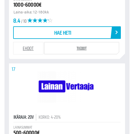
1000-60000€
Laina-aika: 12-180kk
8.4
/ 10
HAE HETI
EHDOT
TIEDOT
17
IKÄRAJA: 20V
KORKO: 4-20%
LAINASUMMAT
500-60000€