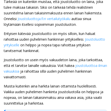
Tärkeää on kuitenkin muistaa, että joustoluotto on laina, joka
tulee maksaa takaisin. Siksi on tärkeää tehdä realistinen
suunnitelma lainan takaisinmaksusta ennen lainan hakemista.
Onneksi
Joustoluottoja.fi:n vertailutyökalu
auttaa sinua
löytämään itsellesi sopivimman joustoluoton.
Erityisen kätevää joustoluotto on myös silloin, kun haluat
rahoittaa uuden puhelimen hankinnan yrityksellesi.
Joustoluotto
yritykselle
on helppo ja nopea tapa rahoittaa yrityksen
tarvitsemat hankinnat.
Joustoluotto on usein myös vakuudeton laina, joka tarkoittaa,
että et tarvitse lainalle vakuuksia. Voit hakea
joustoluottoa ilman
vakuuksia
ja rahoittaa sillä uuden puhelimen hankinnan
vaivattomasti.
Muista kuitenkin aina harkita lainan ottamista huolellisesti.
Vaikka uuden puhelimen hankinta joustoluotolla on helppoa ja
nopeaa, on lainan takaisinmaksu aina vakava asia, joka vaatii
suunnittelua ja harkintaa.