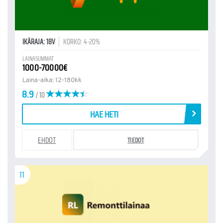
IKÄRAJA: 18V
KORKO: 4-20%
LAINASUMMAT
1000-70000€
Laina-aika: 12-180kk
8.9
/ 10
HAE HETI
EHDOT
TIEDOT
11