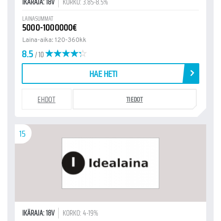
IKÄRAJA: 18V
KORKO: 3.85-8.5%
LAINASUMMAT
5000-1000000€
Laina-aika: 120-360kk
8.5
/ 10
HAE HETI
EHDOT
TIEDOT
15
IKÄRAJA: 18V
KORKO: 4-19%