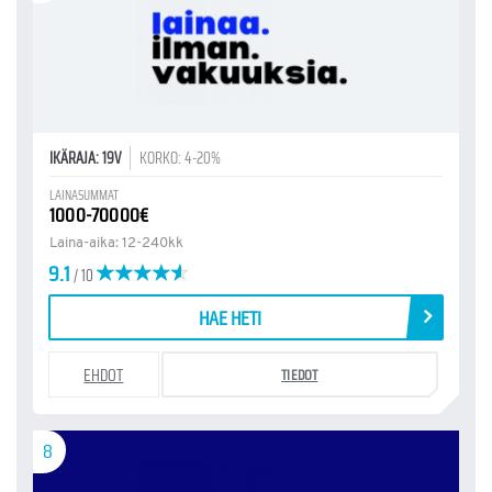
IKÄRAJA: 19V
KORKO: 4-20%
LAINASUMMAT
1000-70000€
Laina-aika: 12-240kk
9.1
/ 10
HAE HETI
EHDOT
TIEDOT
8