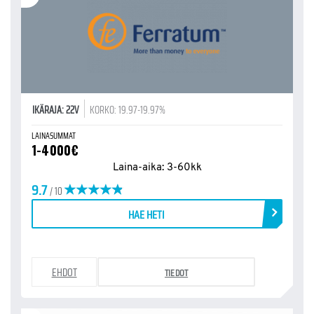
IKÄRAJA: 22V
KORKO: 19.97-19.97%
LAINASUMMAT
1-4000€
Laina-aika: 3-60kk
9.7
/ 10
HAE HETI
EHDOT
TIEDOT