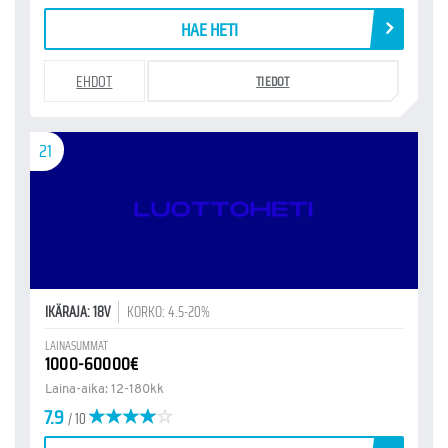
HAE HETI
EHDOT
TIEDOT
21
IKÄRAJA: 18V
KORKO: 4.5-20%
LAINASUMMAT
1000-60000€
Laina-aika: 12-180kk
7.9
/ 10