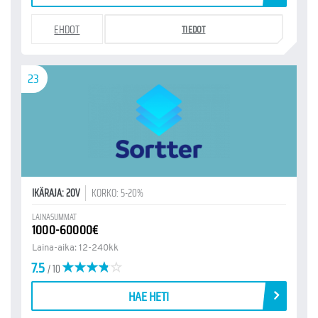
EHDOT
TIEDOT
23
IKÄRAJA: 20V
KORKO: 5-20%
LAINASUMMAT
1000-60000€
Laina-aika: 12-240kk
7.5
/ 10
HAE HETI