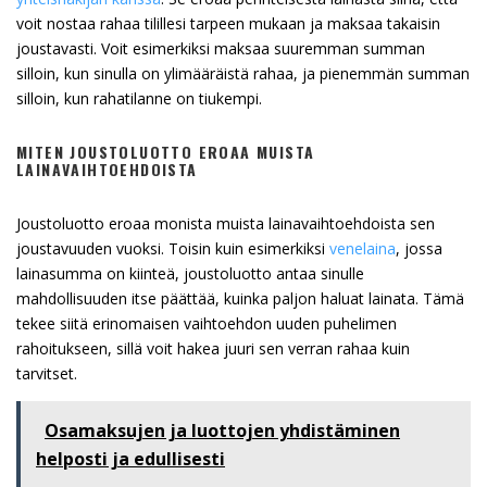
voit nostaa rahaa tilillesi tarpeen mukaan ja maksaa takaisin
joustavasti. Voit esimerkiksi maksaa suuremman summan
silloin, kun sinulla on ylimääräistä rahaa, ja pienemmän summan
silloin, kun rahatilanne on tiukempi.
MITEN JOUSTOLUOTTO EROAA MUISTA
LAINAVAIHTOEHDOISTA
Joustoluotto eroaa monista muista lainavaihtoehdoista sen
joustavuuden vuoksi. Toisin kuin esimerkiksi
venelaina
, jossa
lainasumma on kiinteä, joustoluotto antaa sinulle
mahdollisuuden itse päättää, kuinka paljon haluat lainata. Tämä
tekee siitä erinomaisen vaihtoehdon uuden puhelimen
rahoitukseen, sillä voit hakea juuri sen verran rahaa kuin
tarvitset.
Osamaksujen ja luottojen yhdistäminen
helposti ja edullisesti