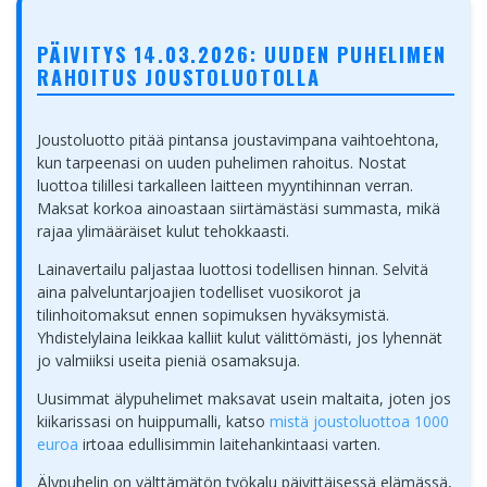
PÄIVITYS 14.03.2026: UUDEN PUHELIMEN
RAHOITUS JOUSTOLUOTOLLA
Joustoluotto pitää pintansa joustavimpana vaihtoehtona,
kun tarpeenasi on uuden puhelimen rahoitus. Nostat
luottoa tilillesi tarkalleen laitteen myyntihinnan verran.
Maksat korkoa ainoastaan siirtämästäsi summasta, mikä
rajaa ylimääräiset kulut tehokkaasti.
Lainavertailu paljastaa luottosi todellisen hinnan. Selvitä
aina palveluntarjoajien todelliset vuosikorot ja
tilinhoitomaksut ennen sopimuksen hyväksymistä.
Yhdistelylaina leikkaa kalliit kulut välittömästi, jos lyhennät
jo valmiiksi useita pieniä osamaksuja.
Uusimmat älypuhelimet maksavat usein maltaita, joten jos
kiikarissasi on huippumalli, katso
mistä joustoluottoa 1000
euroa
irtoaa edullisimmin laitehankintaasi varten.
Älypuhelin on välttämätön työkalu päivittäisessä elämässä,