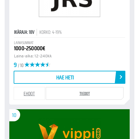
IKÄRAJA: 18V
KORKO: 4-19%
LAINASUMMAT
1000-250000€
Laina-aika: 12-240kk
9
/ 10
HAE HETI
EHDOT
TIEDOT
10