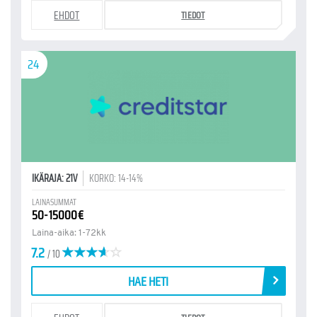
EHDOT
TIEDOT
24
IKÄRAJA: 21V
KORKO: 14-14%
LAINASUMMAT
50-15000€
Laina-aika: 1-72kk
7.2
/ 10
HAE HETI