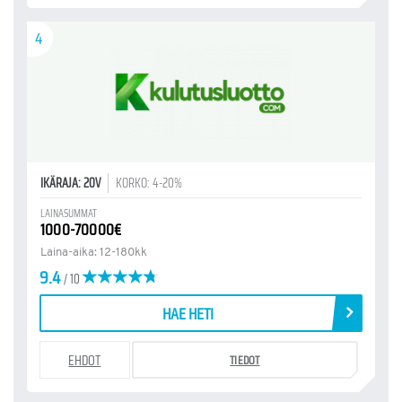
4
IKÄRAJA: 20V
KORKO: 4-20%
LAINASUMMAT
1000-70000€
Laina-aika: 12-180kk
9.4
/ 10
HAE HETI
EHDOT
TIEDOT