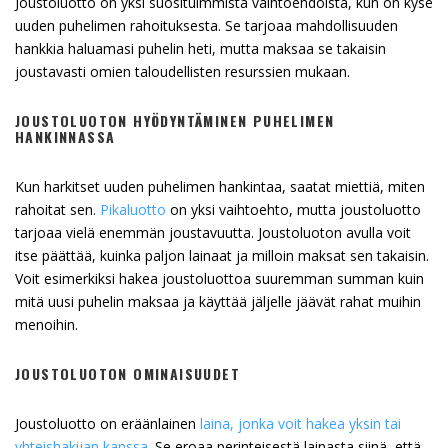
Joustoluotto on yksi suosituimmista vaihtoehdoista, kun on kyse
uuden puhelimen rahoituksesta. Se tarjoaa mahdollisuuden
hankkia haluamasi puhelin heti, mutta maksaa se takaisin
joustavasti omien taloudellisten resurssien mukaan.
JOUSTOLUOTON HYÖDYNTÄMINEN PUHELIMEN
HANKINNASSA
Kun harkitset uuden puhelimen hankintaa, saatat miettiä, miten
rahoitat sen.
Pikaluotto
on yksi vaihtoehto, mutta joustoluotto
tarjoaa vielä enemmän joustavuutta. Joustoluoton avulla voit
itse päättää, kuinka paljon lainaat ja milloin maksat sen takaisin.
Voit esimerkiksi hakea joustoluottoa suuremman summan kuin
mitä uusi puhelin maksaa ja käyttää jäljelle jäävät rahat muihin
menoihin.
JOUSTOLUOTON OMINAISUUDET
Joustoluotto on eräänlainen
laina, jonka voit hakea yksin tai
yhteishakijan kanssa
. Se eroaa perinteisestä lainasta siinä, että