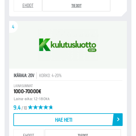
EHDOT
TIEDOT
4
IKÄRAJA: 20V
KORKO: 4-20%
LAINASUMMAT
1000-70000€
Laina-aika: 12-180kk
9.4
/ 10
HAE HETI
EHDOT
TIEDOT