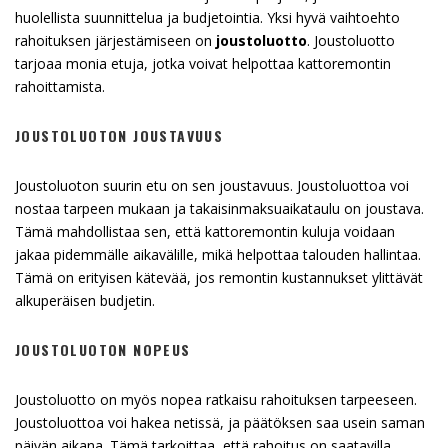
huolellista suunnittelua ja budjetointia. Yksi hyvä vaihtoehto
rahoituksen järjestämiseen on
joustoluotto
. Joustoluotto
tarjoaa monia etuja, jotka voivat helpottaa kattoremontin
rahoittamista.
JOUSTOLUOTON JOUSTAVUUS
Joustoluoton suurin etu on sen joustavuus. Joustoluottoa voi
nostaa tarpeen mukaan ja takaisinmaksuaikataulu on joustava.
Tämä mahdollistaa sen, että kattoremontin kuluja voidaan
jakaa pidemmälle aikavälille, mikä helpottaa talouden hallintaa.
Tämä on erityisen kätevää, jos remontin kustannukset ylittävät
alkuperäisen budjetin.
JOUSTOLUOTON NOPEUS
Joustoluotto on myös nopea ratkaisu rahoituksen tarpeeseen.
Joustoluottoa voi hakea netissä, ja päätöksen saa usein saman
päivän aikana. Tämä tarkoittaa, että rahoitus on saatavilla