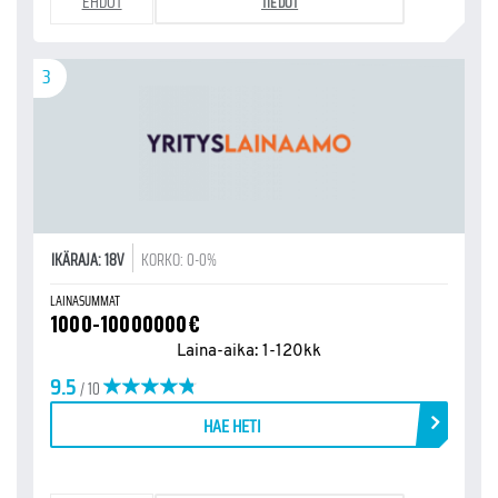
EHDOT
TIEDOT
3
IKÄRAJA: 18V
KORKO: 0-0%
LAINASUMMAT
1000-10000000€
Laina-aika: 1-120kk
9.5
/ 10
HAE HETI