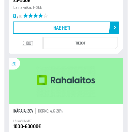
25-500€
Laina-aika: 1-3kk
8
/ 10
HAE HETI
EHDOT
TIEDOT
20
IKÄRAJA: 20V
KORKO: 4.6-20%
LAINASUMMAT
1000-60000€