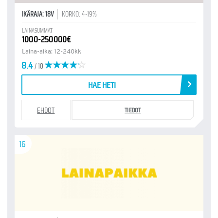
IKÄRAJA: 18V
KORKO: 4-19%
LAINASUMMAT
1000-250000€
Laina-aika: 12-240kk
8.4
/ 10
HAE HETI
EHDOT
TIEDOT
16