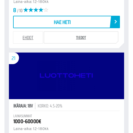
Laina-aika: 12-180kk
8
/ 10
HAE HETI
EHDOT
TIEDOT
21
IKÄRAJA: 18V
KORKO: 4.5-20%
LAINASUMMAT
1000-60000€
Laina-aika: 12-180kk