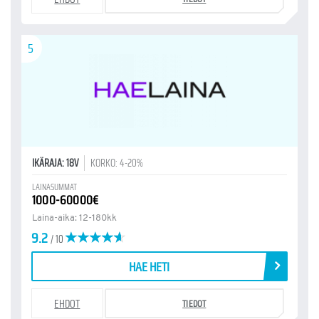
5
IKÄRAJA: 18V
KORKO: 4-20%
LAINASUMMAT
1000-60000€
Laina-aika: 12-180kk
9.2
/ 10
HAE HETI
EHDOT
TIEDOT