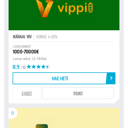
IKÄRAJA: 18V
KORKO: 4-20%
LAINASUMMAT
1000-70000€
Laina-aika: 12-180kk
8.9
/ 10
HAE HETI
EHDOT
TIEDOT
11