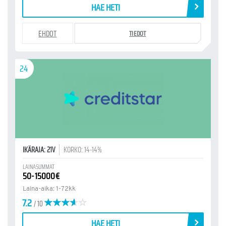
HAE HETI
EHDOT
TIEDOT
24
IKÄRAJA: 21V
KORKO: 14-14%
LAINASUMMAT
50-15000€
Laina-aika: 1-72kk
7.2
/ 10
HAE HETI