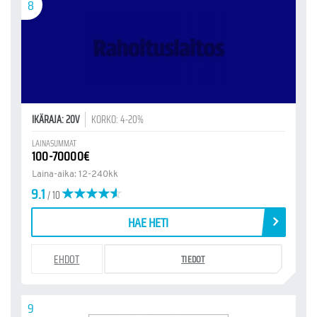
8
IKÄRAJA: 20V
KORKO: 4-20%
LAINASUMMAT
100-70000€
Laina-aika: 12-240kk
9.1
/ 10
HAE HETI
EHDOT
TIEDOT
9