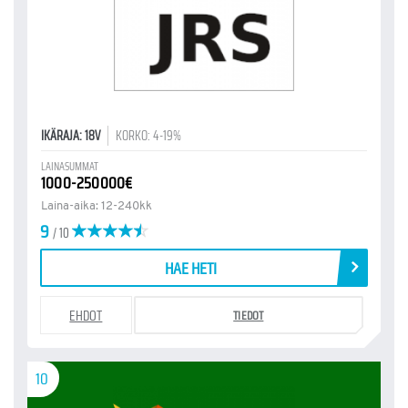
IKÄRAJA: 18V
KORKO: 4-19%
LAINASUMMAT
1000-250000€
Laina-aika: 12-240kk
9
/ 10
HAE HETI
EHDOT
TIEDOT
10