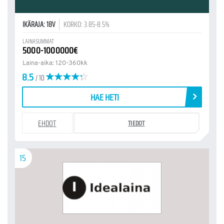
IKÄRAJA: 18V
KORKO: 3.85-8.5%
LAINASUMMAT
5000-1000000€
Laina-aika: 120-360kk
8.5
/ 10
HAE HETI
EHDOT
TIEDOT
15