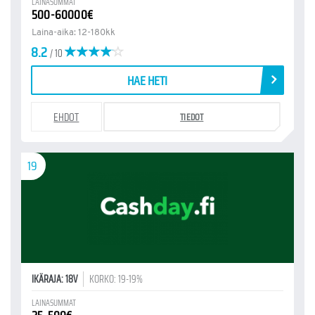
LAINASUMMAT
500-60000€
Laina-aika: 12-180kk
8.2
/ 10
HAE HETI
EHDOT
TIEDOT
19
IKÄRAJA: 18V
KORKO: 19-19%
LAINASUMMAT