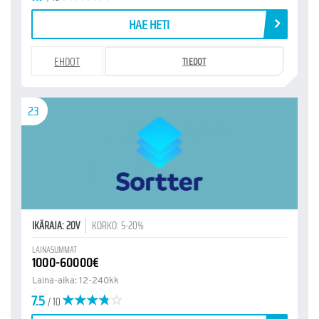
HAE HETI
EHDOT
TIEDOT
23
IKÄRAJA: 20V
KORKO: 5-20%
LAINASUMMAT
1000-60000€
Laina-aika: 12-240kk
7.5
/ 10