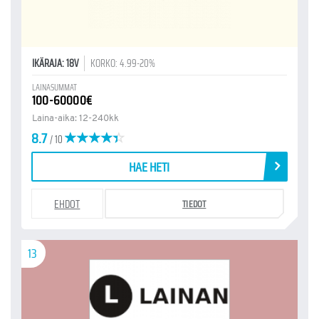
IKÄRAJA: 18V
KORKO: 4.99-20%
LAINASUMMAT
100-60000€
Laina-aika: 12-240kk
8.7
/ 10
HAE HETI
EHDOT
TIEDOT
13