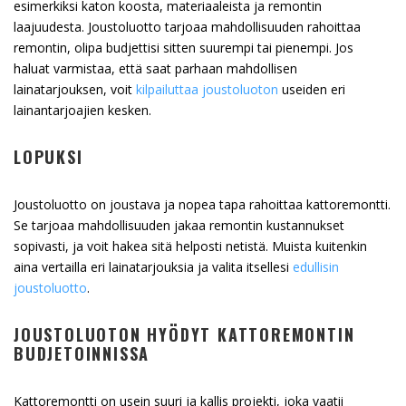
esimerkiksi katon koosta, materiaaleista ja remontin
laajuudesta. Joustoluotto tarjoaa mahdollisuuden rahoittaa
remontin, olipa budjettisi sitten suurempi tai pienempi. Jos
haluat varmistaa, että saat parhaan mahdollisen
lainatarjouksen, voit
kilpailuttaa joustoluoton
useiden eri
lainantarjoajien kesken.
LOPUKSI
Joustoluotto on joustava ja nopea tapa rahoittaa kattoremontti.
Se tarjoaa mahdollisuuden jakaa remontin kustannukset
sopivasti, ja voit hakea sitä helposti netistä. Muista kuitenkin
aina vertailla eri lainatarjouksia ja valita itsellesi
edullisin
joustoluotto
.
JOUSTOLUOTON HYÖDYT KATTOREMONTIN
BUDJETOINNISSA
Kattoremontti on usein suuri ja kallis projekti, joka vaatii