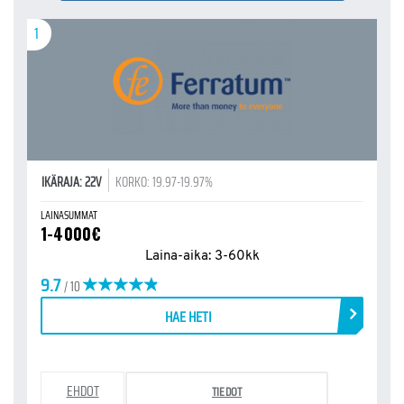
1
IKÄRAJA: 22V
KORKO: 19.97-19.97%
LAINASUMMAT
1-4000€
Laina-aika: 3-60kk
9.7
/ 10
HAE HETI
EHDOT
TIEDOT