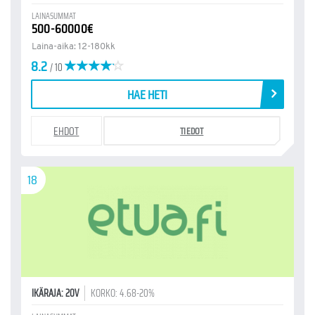
LAINASUMMAT
500-60000€
Laina-aika: 12-180kk
8.2
/ 10
HAE HETI
EHDOT
TIEDOT
18
IKÄRAJA: 20V
KORKO: 4.68-20%