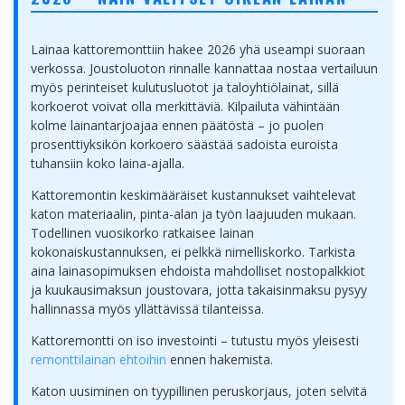
Lainaa kattoremonttiin hakee 2026 yhä useampi suoraan
verkossa. Joustoluoton rinnalle kannattaa nostaa vertailuun
myös perinteiset kulutusluotot ja taloyhtiölainat, sillä
korkoerot voivat olla merkittäviä. Kilpailuta vähintään
kolme lainantarjoajaa ennen päätöstä – jo puolen
prosenttiyksikön korkoero säästää sadoista euroista
tuhansiin koko laina-ajalla.
Kattoremontin keskimääräiset kustannukset vaihtelevat
katon materiaalin, pinta-alan ja työn laajuuden mukaan.
Todellinen vuosikorko ratkaisee lainan
kokonaiskustannuksen, ei pelkkä nimelliskorko. Tarkista
aina lainasopimuksen ehdoista mahdolliset nostopalkkiot
ja kuukausimaksun joustovara, jotta takaisinmaksu pysyy
hallinnassa myös yllättävissä tilanteissa.
Kattoremontti on iso investointi – tutustu myös yleisesti
remonttilainan ehtoihin
ennen hakemista.
Katon uusiminen on tyypillinen peruskorjaus, joten selvitä