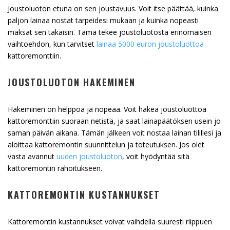
Joustoluoton etuna on sen joustavuus. Voit itse päättää, kuinka
paljon lainaa nostat tarpeidesi mukaan ja kuinka nopeasti
maksat sen takaisin. Tämä tekee joustoluotosta erinomaisen
vaihtoehdon, kun tarvitset
lainaa 5000 euron joustoluottoa
kattoremonttiin.
JOUSTOLUOTON HAKEMINEN
Hakeminen on helppoa ja nopeaa. Voit hakea joustoluottoa
kattoremonttiin suoraan netistä, ja saat lainapäätöksen usein jo
saman päivän aikana. Tämän jälkeen voit nostaa lainan tilillesi ja
aloittaa kattoremontin suunnittelun ja toteutuksen. Jos olet
vasta avannut
uuden joustoluoton
, voit hyödyntää sitä
kattoremontin rahoitukseen.
KATTOREMONTIN KUSTANNUKSET
Kattoremontin kustannukset voivat vaihdella suuresti riippuen