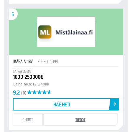
6
IKÄRAJA: 18V
KORKO: 4-19%
LAINASUMMAT
1000-250000€
Laina-aika: 12-240kk
9.2
/ 10
HAE HETI
EHDOT
TIEDOT