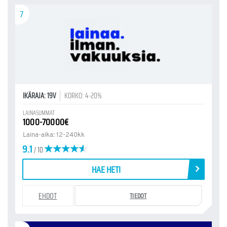
7
IKÄRAJA: 19V
KORKO: 4-20%
LAINASUMMAT
1000-70000€
Laina-aika: 12-240kk
9.1
/ 10
HAE HETI
EHDOT
TIEDOT