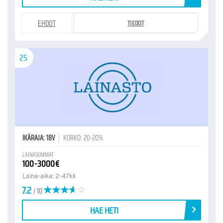
EHDOT
TIEDOT
25
IKÄRAJA: 18V
KORKO: 20-20%
LAINASUMMAT
100-3000€
Laina-aika: 2-47kk
7.2
/ 10
HAE HETI