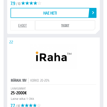
7.9
/ 10
HAE HETI
EHDOT
TIEDOT
22
IKÄRAJA: 18V
KORKO: 20-20%
LAINASUMMAT
25-2000€
Laina-aika: 1-3kk
7.7
/ 10