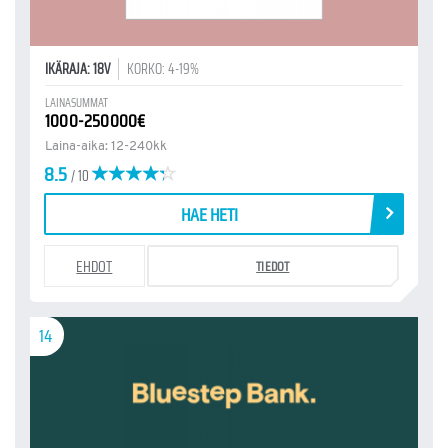
IKÄRAJA: 18V
KORKO: 4-19%
LAINASUMMAT
1000-250000€
Laina-aika: 12-240kk
8.5
/ 10
HAE HETI
EHDOT
TIEDOT
14