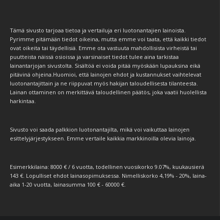
Tämä sivusto tarjoaa tietoa ja vertailuja eri luotonantajien lainoista.
Pyrimme pitämään tiedot oikeina, mutta emme voi taata, että kaikki tiedot
ovat oikeita tai täydellisiä. Emme ota vastuuta mahdollisista virheistä tai
puutteista näissä osioissa ja varsinaiset tiedot tulee aina tarkistaa
lainantarjojan sivustolta. Sisältöä ei voida pitää myöskään lupauksina eikä
pitävinä ohjeina.Huomioi, että lainojen ehdot ja kustannukset vaihtelevat
luotonantajittain ja ne riippuvat myös hakijan taloudellisesta tilanteesta.
Lainan ottaminen on merkittävä taloudellinen päätös, joka vaatii huolellista
harkintaa.
Sivusto voi saada palkkion luotonantajilta, mikä voi vaikuttaa lainojen
esittelyjärjestykseen. Emme vertaile kaikkia markkinoilla olevia lainoja.
Esimerkkilaina: 8000 € / 6 vuotta, todellinen vuosikorko 9.07%, kuukausierä
143 €. Lopulliset ehdot lainasopimuksessa. Nimelliskorko 4,19% - 20%, laina-
aika 1-20 vuotta, lainasumma 100 € - 60000 €.