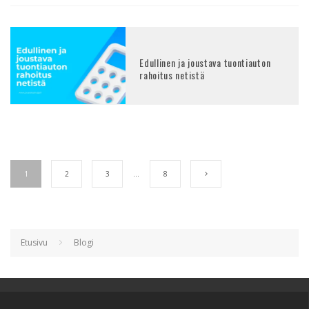
Edullinen ja joustava tuontiauton
rahoitus netistä
1
2
3
…
8
Etusivu
Blogi