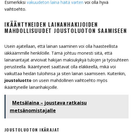
Esimerkiksi
vakuudeton laina häitä varten
voi olla hyvä
vaihtoehto.
IKÄÄNTYNEIDEN LAINANHAKIJOIDEN
MAHDOLLISUUDET JOUSTOLUOTON SAAMISEEN
Usein ajatellaan, että lainan saaminen voi olla haasteellista
iäkkäämmille henkilöille. Tämä johtuu monesti siitä, että
lainanantajat arvioivat hakijan maksukykyä tulojen ja työsuhteen
perusteella. Ikääntyneet saattavat olla eläkkeellä, mikä voi
vaikuttaa heidän tuloihinsa ja siten lainan saamiseen. Kuitenkin,
joustoluotto
on usein mahdollinen vaihtoehto myös
ikääntyneille lainanhakijoille.
Metsälaina – joustava ratkaisu
metsänomistajalle
JOUSTOLUOTON IKÄRAJAT