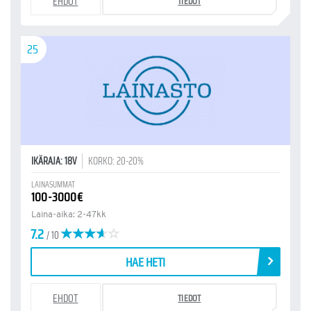
EHDOT
TIEDOT
25
IKÄRAJA: 18V
KORKO: 20-20%
LAINASUMMAT
100-3000€
Laina-aika: 2-47kk
7.2
/ 10
HAE HETI
EHDOT
TIEDOT