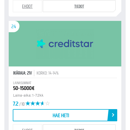
EHDOT
TIEDOT
24
IKÄRAJA: 21V
KORKO: 14-14%
LAINASUMMAT
50-15000€
Laina-aika: 1-72kk
7.2
/ 10
HAE HETI