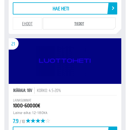
HAE HETI
EHDOT
TIEDOT
21
IKÄRAJA: 18V
KORKO: 4.5-20%
LAINASUMMAT
1000-60000€
Laina-aika: 12-180kk
7.9
/ 10