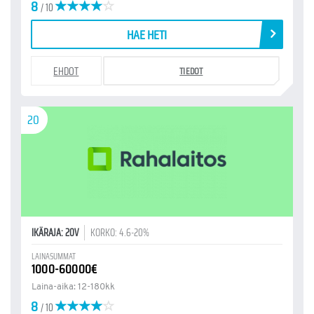
8
/ 10
HAE HETI
EHDOT
TIEDOT
20
IKÄRAJA: 20V
KORKO: 4.6-20%
LAINASUMMAT
1000-60000€
Laina-aika: 12-180kk
8
/ 10