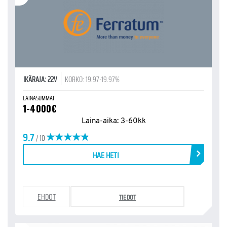
IKÄRAJA: 22V
KORKO: 19.97-19.97%
LAINASUMMAT
1-4000€
Laina-aika: 3-60kk
9.7
/ 10
HAE HETI
EHDOT
TIEDOT