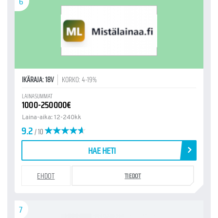
6
IKÄRAJA: 18V
KORKO: 4-19%
LAINASUMMAT
1000-250000€
Laina-aika: 12-240kk
9.2
/ 10
HAE HETI
EHDOT
TIEDOT
7