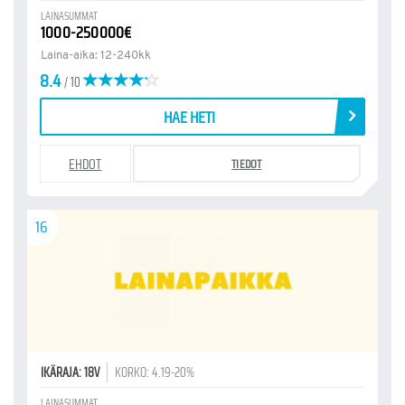
LAINASUMMAT
1000-250000€
Laina-aika: 12-240kk
8.4
/ 10
HAE HETI
EHDOT
TIEDOT
16
IKÄRAJA: 18V
KORKO: 4.19-20%
LAINASUMMAT