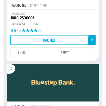
IKÄRAJA: 18V
KORKO: 4-19%
LAINASUMMAT
1000-250000€
Laina-aika: 12-240kk
8.5
/ 10
HAE HETI
EHDOT
TIEDOT
14