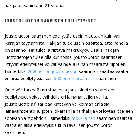
hakija on vähintään 21-vuotias.
JOUSTOLUOTON SAAMISEN EDELLYTYKSET
Joustoluoton saaminen edellyttää usein muutakin kuin vain
ikärajan täyttämistä. Hakijan tulee usein osoittaa, että hänellä
on säännölliset tulot ja riittävä maksukyky. Lisäksi hakijan
luottotietojen tulee olla kunnossa. Joustoluoton saamiseen
liittyvät edellytykset voivat vaihdella lainan määrästä riippuen.
Esimerkiksi
2000 euron joustoluoton
saaminen saattaa vaatia
erilaisia edellytyksiä kuin
500 euron pikalainan
saaminen.
On myös tärkeää muistaa, että joustoluoton saamisen
edellytykset voivat vaihdella eri lainanantajien välillä.
Joustoluottoja.fi tarjoaa kattavan valikoiman erilaisia
lainavaihtoehtoja, joten jokainen lainanhakija voi löytää itselleen
sopivan vaihtoehdon. Esimerkiksi
mökkilainan
saaminen saattaa
vaatia erilaisia edellytyksiä kuin tavallisen joustoluoton
saaminen.