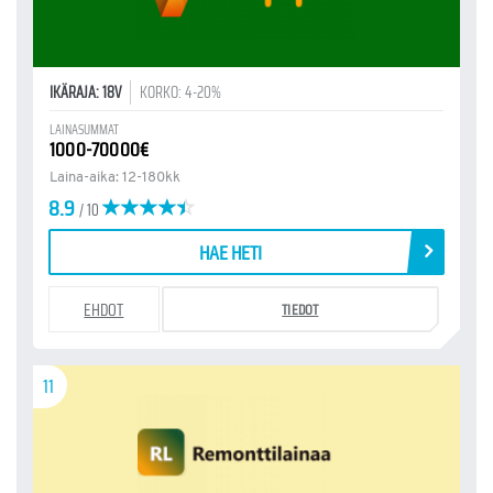
IKÄRAJA: 18V
KORKO: 4-20%
LAINASUMMAT
1000-70000€
Laina-aika: 12-180kk
8.9
/ 10
HAE HETI
EHDOT
TIEDOT
11