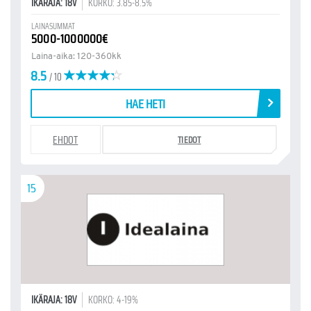
IKÄRAJA: 18V
KORKO: 3.85-8.5%
LAINASUMMAT
5000-1000000€
Laina-aika: 120-360kk
8.5
/ 10
HAE HETI
EHDOT
TIEDOT
15
IKÄRAJA: 18V
KORKO: 4-19%