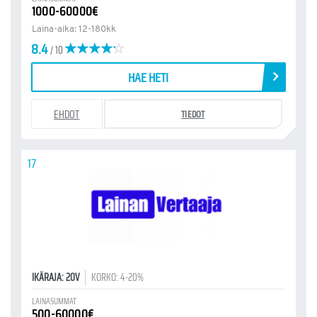
1000-60000€
Laina-aika: 12-180kk
8.4
/ 10
HAE HETI
EHDOT
TIEDOT
17
IKÄRAJA: 20V
KORKO: 4-20%
LAINASUMMAT
500-60000€