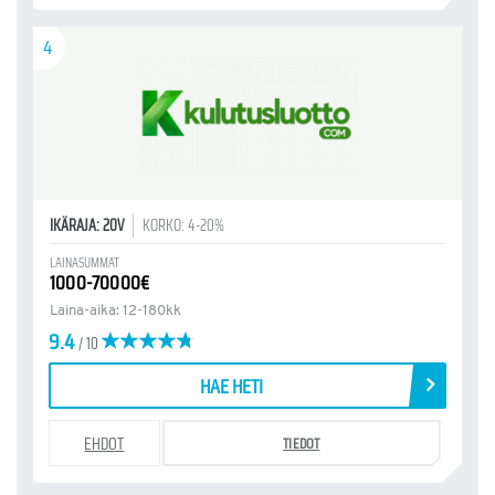
4
IKÄRAJA: 20V
KORKO: 4-20%
LAINASUMMAT
1000-70000€
Laina-aika: 12-180kk
9.4
/ 10
HAE HETI
EHDOT
TIEDOT