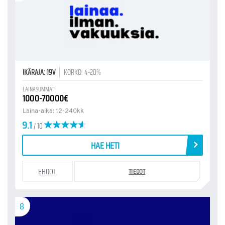
IKÄRAJA: 19V
KORKO: 4-20%
LAINASUMMAT
1000-70000€
Laina-aika: 12-240kk
9.1
/ 10
HAE HETI
EHDOT
TIEDOT
8