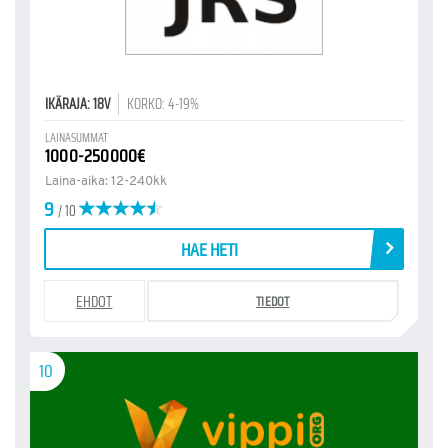
IKÄRAJA: 18V
KORKO: 4-19%
LAINASUMMAT
1000-250000€
Laina-aika: 12-240kk
9
/ 10
HAE HETI
EHDOT
TIEDOT
10