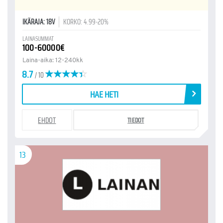
IKÄRAJA: 18V
KORKO: 4.99-20%
LAINASUMMAT
100-60000€
Laina-aika: 12-240kk
8.7
/ 10
HAE HETI
EHDOT
TIEDOT
13