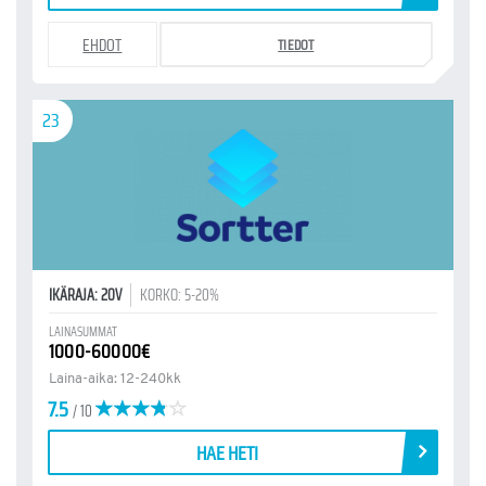
EHDOT
TIEDOT
23
IKÄRAJA: 20V
KORKO: 5-20%
LAINASUMMAT
1000-60000€
Laina-aika: 12-240kk
7.5
/ 10
HAE HETI