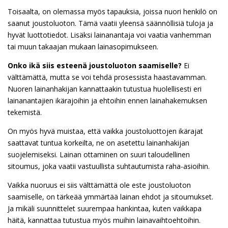
Toisaalta, on olemassa myös tapauksia, joissa nuori henkilö on
saanut joustoluoton. Tämä vaatii yleensä säännöllisiä tuloja ja
hyvät luottotiedot. Lisäksi lainanantaja voi vaatia vanhemman
tai muun takaajan mukaan lainasopimukseen.
Onko ikä siis esteenä joustoluoton saamiselle?
Ei
välttämättä, mutta se voi tehdä prosessista haastavamman.
Nuoren lainanhakijan kannattaakin tutustua huolellisesti eri
lainanantajien ikärajoihin ja ehtoihin ennen lainahakemuksen
tekemistä.
On myös hyvä muistaa, että vaikka joustoluottojen ikärajat
saattavat tuntua korkeilta, ne on asetettu lainanhakijan
suojelemiseksi. Lainan ottaminen on suuri taloudellinen
sitoumus, joka vaatii vastuullista suhtautumista raha-asioihin.
Vaikka nuoruus ei siis välttämättä ole este joustoluoton
saamiselle, on tärkeää ymmärtää lainan ehdot ja sitoumukset.
Ja mikäli suunnittelet suurempaa hankintaa, kuten vaikkapa
häitä, kannattaa tutustua myös muihin lainavaihtoehtoihin.