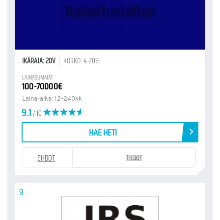
IKÄRAJA: 20V
KORKO: 4-20%
LAINASUMMAT
100-70000€
Laina-aika: 12-240kk
9.1
/ 10
HAE HETI
EHDOT
TIEDOT
9