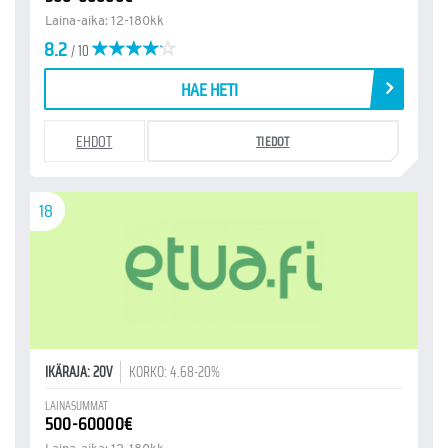
Laina-aika: 12-180kk
8.2
/ 10
HAE HETI
EHDOT
TIEDOT
18
IKÄRAJA: 20V
KORKO: 4.68-20%
LAINASUMMAT
500-60000€