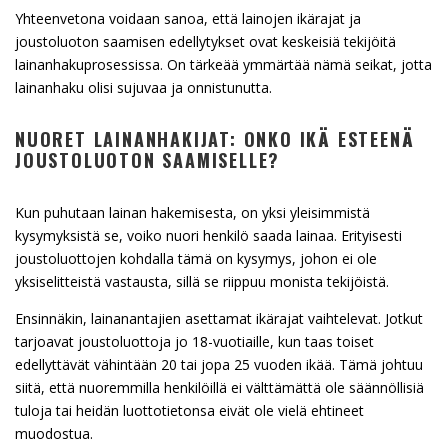
Yhteenvetona voidaan sanoa, että lainojen ikärajat ja
joustoluoton saamisen edellytykset ovat keskeisiä tekijöitä
lainanhakuprosessissa. On tärkeää ymmärtää nämä seikat, jotta
lainanhaku olisi sujuvaa ja onnistunutta.
NUORET LAINANHAKIJAT: ONKO IKÄ ESTEENÄ
JOUSTOLUOTON SAAMISELLE?
Kun puhutaan lainan hakemisesta, on yksi yleisimmistä
kysymyksistä se, voiko nuori henkilö saada lainaa. Erityisesti
joustoluottojen kohdalla tämä on kysymys, johon ei ole
yksiselitteistä vastausta, sillä se riippuu monista tekijöistä.
Ensinnäkin, lainanantajien asettamat ikärajat vaihtelevat. Jotkut
tarjoavat joustoluottoja jo 18-vuotiaille, kun taas toiset
edellyttävät vähintään 20 tai jopa 25 vuoden ikää. Tämä johtuu
siitä, että nuoremmilla henkilöillä ei välttämättä ole säännöllisiä
tuloja tai heidän luottotietonsa eivät ole vielä ehtineet
muodostua.