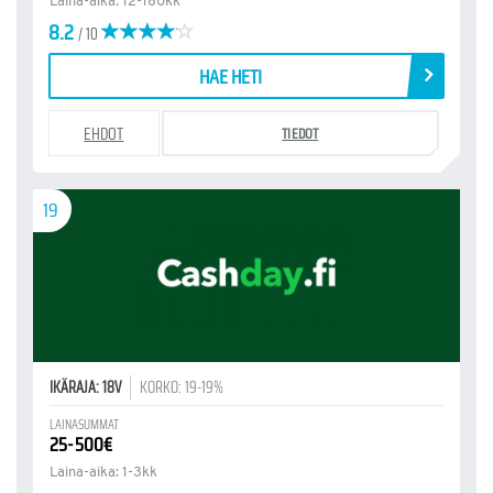
Laina-aika: 12-180kk
8.2
/ 10
HAE HETI
EHDOT
TIEDOT
19
IKÄRAJA: 18V
KORKO: 19-19%
LAINASUMMAT
25-500€
Laina-aika: 1-3kk