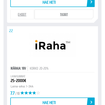
HAE HETI
EHDOT
TIEDOT
22
IKÄRAJA: 18V
KORKO: 20-20%
LAINASUMMAT
25-2000€
Laina-aika: 1-3kk
7.7
/ 10
HAE HETI