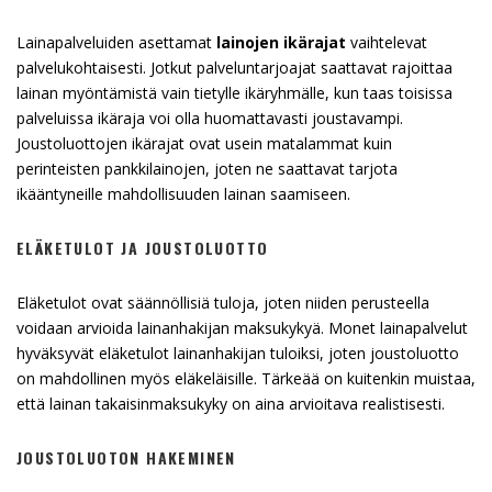
Lainapalveluiden asettamat
lainojen ikärajat
vaihtelevat
palvelukohtaisesti. Jotkut palveluntarjoajat saattavat rajoittaa
lainan myöntämistä vain tietylle ikäryhmälle, kun taas toisissa
palveluissa ikäraja voi olla huomattavasti joustavampi.
Joustoluottojen ikärajat ovat usein matalammat kuin
perinteisten pankkilainojen, joten ne saattavat tarjota
ikääntyneille mahdollisuuden lainan saamiseen.
ELÄKETULOT JA JOUSTOLUOTTO
Eläketulot ovat säännöllisiä tuloja, joten niiden perusteella
voidaan arvioida lainanhakijan maksukykyä. Monet lainapalvelut
hyväksyvät eläketulot lainanhakijan tuloiksi, joten joustoluotto
on mahdollinen myös eläkeläisille. Tärkeää on kuitenkin muistaa,
että lainan takaisinmaksukyky on aina arvioitava realistisesti.
JOUSTOLUOTON HAKEMINEN