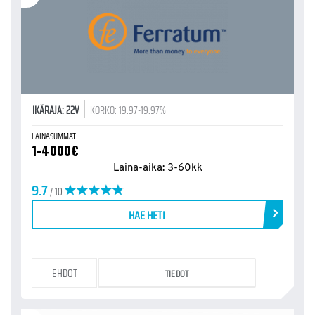
IKÄRAJA: 22V
KORKO: 19.97-19.97%
LAINASUMMAT
1-4000€
Laina-aika: 3-60kk
9.7
/ 10
HAE HETI
EHDOT
TIEDOT