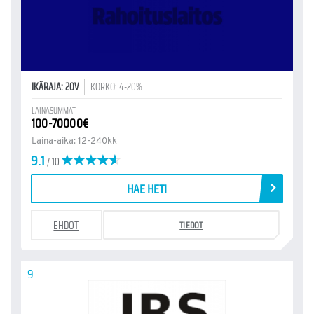
IKÄRAJA: 20V
KORKO: 4-20%
LAINASUMMAT
100-70000€
Laina-aika: 12-240kk
9.1
/ 10
HAE HETI
EHDOT
TIEDOT
9