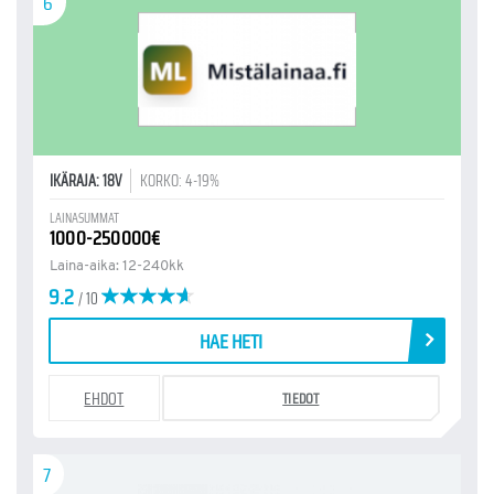
6
IKÄRAJA: 18V
KORKO: 4-19%
LAINASUMMAT
1000-250000€
Laina-aika: 12-240kk
9.2
/ 10
HAE HETI
EHDOT
TIEDOT
7