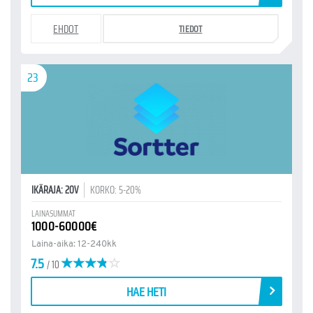
EHDOT
TIEDOT
23
IKÄRAJA: 20V
KORKO: 5-20%
LAINASUMMAT
1000-60000€
Laina-aika: 12-240kk
7.5
/ 10
HAE HETI