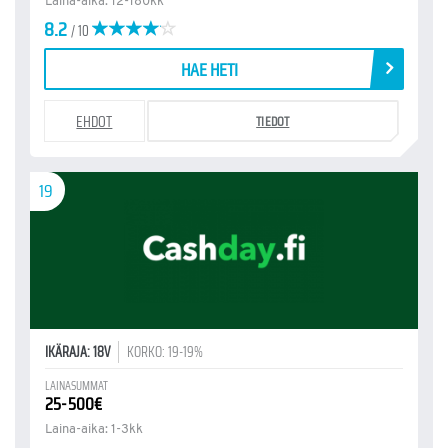
Laina-aika: 12-180kk
8.2
/ 10
HAE HETI
EHDOT
TIEDOT
19
IKÄRAJA: 18V
KORKO: 19-19%
LAINASUMMAT
25-500€
Laina-aika: 1-3kk