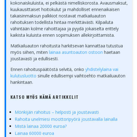
kokonaiskuluista, ei pelkästä nimelliskorosta. Avausmaksut,
kuukausittaiset hoitokulut ja mahdolliset ennenaikaisen
takaisinmaksun palkkiot nostavat matkailuauton
rahoituksen todellista hintaa merkittävästi. Kilpailuta
vähintään kolme rahoittajaa ja pyydä jokaiselta erittely
kaikista kuluista ennen sopimuksen allekirjoittamista.
Matkailuauton rahoitusta harkitsevan kannattaa tutustua
myös siihen, miten
lainaa asuntoauton ostoon
haetaan
joustavasti ja edullisesti.
Ennen rahoituspäätöstä selvitä, onko
yhdistelylaina vai
kulutusluotto
sinulle edullisempi vaihtoehto matkailuauton
hankintaan.
KATSO MYÖS NÄMÄ ARTIKKELIT
Mönkijän rahoitus – helposti ja joustavasti
Rahoita unelmiesi moottoripyörä joustavalla lainalla
Mistä lainaa 20000 euroa?
Lainaa 60000 euroa