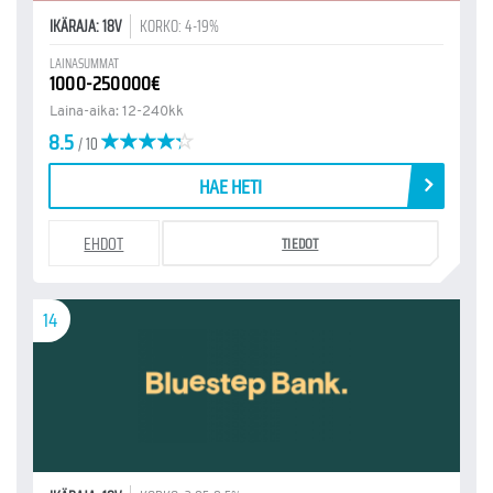
IKÄRAJA: 18V
KORKO: 4-19%
LAINASUMMAT
1000-250000€
Laina-aika: 12-240kk
8.5
/ 10
HAE HETI
EHDOT
TIEDOT
14