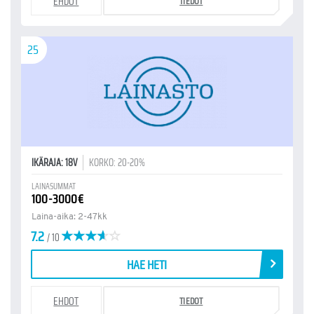
EHDOT
TIEDOT
25
IKÄRAJA: 18V
KORKO: 20-20%
LAINASUMMAT
100-3000€
Laina-aika: 2-47kk
7.2
/ 10
HAE HETI
EHDOT
TIEDOT