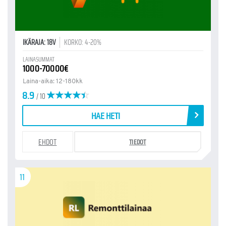
IKÄRAJA: 18V
KORKO: 4-20%
LAINASUMMAT
1000-70000€
Laina-aika: 12-180kk
8.9
/ 10
HAE HETI
EHDOT
TIEDOT
11