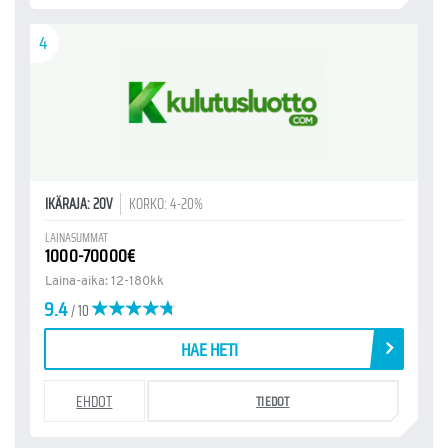
4
IKÄRAJA: 20V
KORKO: 4-20%
LAINASUMMAT
1000-70000€
Laina-aika: 12-180kk
9.4
/ 10
HAE HETI
EHDOT
TIEDOT