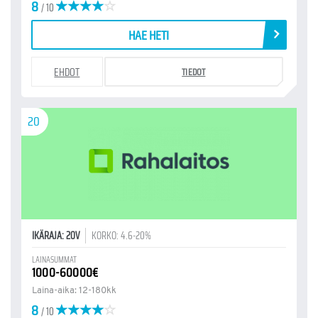
8
/ 10
HAE HETI
EHDOT
TIEDOT
20
IKÄRAJA: 20V
KORKO: 4.6-20%
LAINASUMMAT
1000-60000€
Laina-aika: 12-180kk
8
/ 10