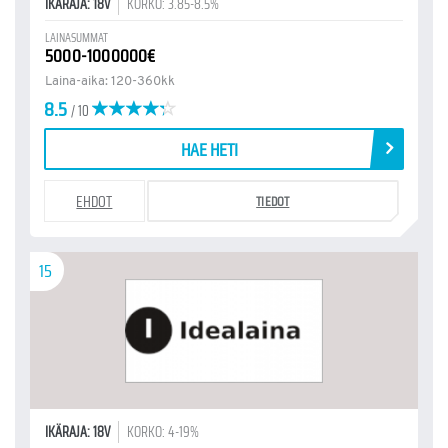
IKÄRAJA: 18V
KORKO: 3.85-8.5%
LAINASUMMAT
5000-1000000€
Laina-aika: 120-360kk
8.5
/ 10
HAE HETI
EHDOT
TIEDOT
15
IKÄRAJA: 18V
KORKO: 4-19%