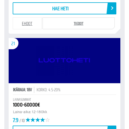
HAE HETI
EHDOT
TIEDOT
21
IKÄRAJA: 18V
KORKO: 4.5-20%
LAINASUMMAT
1000-60000€
Laina-aika: 12-180kk
7.9
/ 10