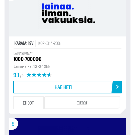
IKÄRAJA: 19V
KORKO: 4-20%
LAINASUMMAT
1000-70000€
Laina-aika: 12-240kk
9.1
/ 10
HAE HETI
EHDOT
TIEDOT
8