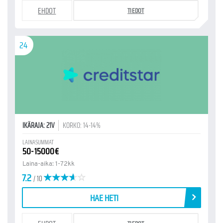
EHDOT
TIEDOT
24
IKÄRAJA: 21V
KORKO: 14-14%
LAINASUMMAT
50-15000€
Laina-aika: 1-72kk
7.2
/ 10
HAE HETI