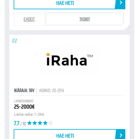
HAE HETI
EHDOT
TIEDOT
22
IKÄRAJA: 18V
KORKO: 20-20%
LAINASUMMAT
25-2000€
Laina-aika: 1-3kk
7.7
/ 10
HAE HETI