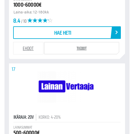
1000-60000€
Laina-aika: 12-180kk
8.4
/ 10
HAE HETI
EHDOT
TIEDOT
17
IKÄRAJA: 20V
KORKO: 4-20%
LAINASUMMAT
500-60000€