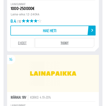
LAINASUMMAT
1000-250000€
Laina-aika: 12-240kk
8.4
/ 10
HAE HETI
EHDOT
TIEDOT
16
IKÄRAJA: 18V
KORKO: 4.19-20%
LAINASUMMAT