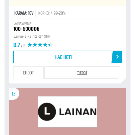
IKÄRAJA: 18V
KORKO: 4.99-20%
LAINASUMMAT
100-60000€
Laina-aika: 12-240kk
8.7
/ 10
HAE HETI
EHDOT
TIEDOT
13