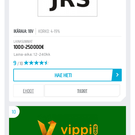
IKÄRAJA: 18V
KORKO: 4-19%
LAINASUMMAT
1000-250000€
Laina-aika: 12-240kk
9
/ 10
HAE HETI
EHDOT
TIEDOT
10