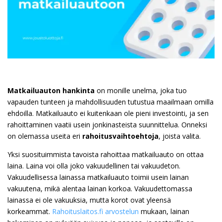
Matkailuauton hankinta
on monille unelma, joka tuo
vapauden tunteen ja mahdollisuuden tutustua maailmaan omilla
ehdoilla. Matkailuauto ei kuitenkaan ole pieni investointi, ja sen
rahoittaminen vaatii usein jonkinasteista suunnittelua. Onneksi
on olemassa useita eri
rahoitusvaihtoehtoja
, joista valita.
Yksi suosituimmista tavoista rahoittaa matkailuauto on ottaa
laina. Laina voi olla joko vakuudellinen tai vakuudeton.
Vakuudellisessa lainassa matkailuauto toimii usein lainan
vakuutena, mikä alentaa lainan korkoa. Vakuudettomassa
lainassa ei ole vakuuksia, mutta korot ovat yleensä
korkeammat.
Rahoituslaitos.fi arvostelun
mukaan, lainan