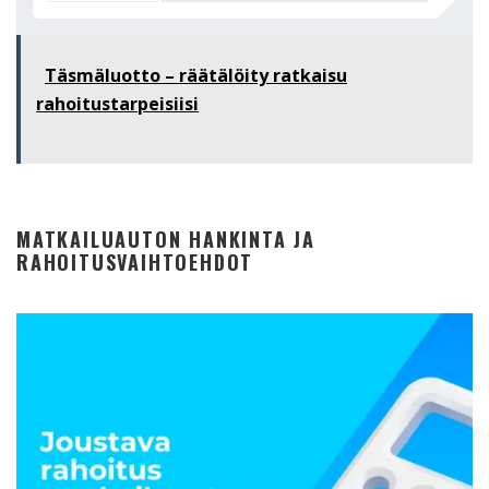
Täsmäluotto – räätälöity ratkaisu
rahoitustarpeisiisi
MATKAILUAUTON HANKINTA JA
RAHOITUSVAIHTOEHDOT