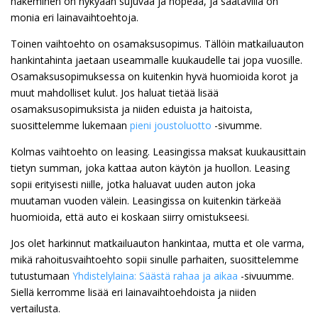
hakeminen on nykyään sujuvaa ja nopeaa, ja saatavilla on
monia eri lainavaihtoehtoja.
Toinen vaihtoehto on osamaksusopimus. Tällöin matkailuauton
hankintahinta jaetaan useammalle kuukaudelle tai jopa vuosille.
Osamaksusopimuksessa on kuitenkin hyvä huomioida korot ja
muut mahdolliset kulut. Jos haluat tietää lisää
osamaksusopimuksista ja niiden eduista ja haitoista,
suosittelemme lukemaan
pieni joustoluotto
-sivumme.
Kolmas vaihtoehto on leasing. Leasingissa maksat kuukausittain
tietyn summan, joka kattaa auton käytön ja huollon. Leasing
sopii erityisesti niille, jotka haluavat uuden auton joka
muutaman vuoden välein. Leasingissa on kuitenkin tärkeää
huomioida, että auto ei koskaan siirry omistukseesi.
Jos olet harkinnut matkailuauton hankintaa, mutta et ole varma,
mikä rahoitusvaihtoehto sopii sinulle parhaiten, suosittelemme
tutustumaan
Yhdistelylaina: Säästä rahaa ja aikaa
-sivuumme.
Siellä kerromme lisää eri lainavaihtoehdoista ja niiden
vertailusta.