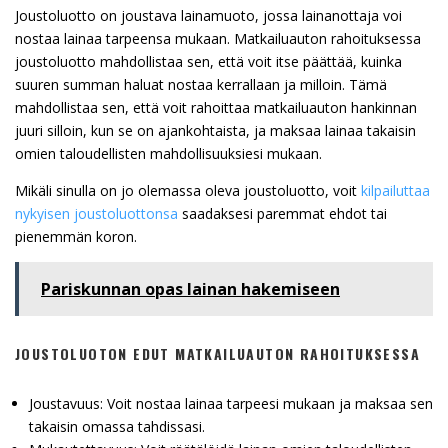
Joustoluotto on joustava lainamuoto, jossa lainanottaja voi
nostaa lainaa tarpeensa mukaan. Matkailuauton rahoituksessa
joustoluotto mahdollistaa sen, että voit itse päättää, kuinka
suuren summan haluat nostaa kerrallaan ja milloin. Tämä
mahdollistaa sen, että voit rahoittaa matkailuauton hankinnan
juuri silloin, kun se on ajankohtaista, ja maksaa lainaa takaisin
omien taloudellisten mahdollisuuksiesi mukaan.
Mikäli sinulla on jo olemassa oleva joustoluotto, voit
kilpailuttaa
nykyisen joustoluottonsa
saadaksesi paremmat ehdot tai
pienemmän koron.
Pariskunnan opas lainan hakemiseen
JOUSTOLUOTON EDUT MATKAILUAUTON RAHOITUKSESSA
Joustavuus: Voit nostaa lainaa tarpeesi mukaan ja maksaa sen
takaisin omassa tahdissasi.