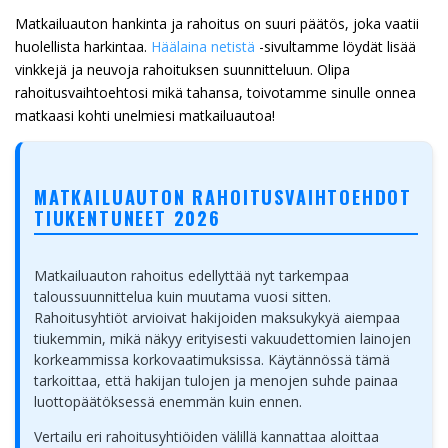
Matkailuauton hankinta ja rahoitus on suuri päätös, joka vaatii
huolellista harkintaa.
Häälaina netistä
-sivultamme löydät lisää
vinkkejä ja neuvoja rahoituksen suunnitteluun. Olipa
rahoitusvaihtoehtosi mikä tahansa, toivotamme sinulle onnea
matkaasi kohti unelmiesi matkailuautoa!
MATKAILUAUTON RAHOITUSVAIHTOEHDOT
TIUKENTUNEET 2026
Matkailuauton rahoitus edellyttää nyt tarkempaa
taloussuunnittelua kuin muutama vuosi sitten.
Rahoitusyhtiöt arvioivat hakijoiden maksukykyä aiempaa
tiukemmin, mikä näkyy erityisesti vakuudettomien lainojen
korkeammissa korkovaatimuksissa. Käytännössä tämä
tarkoittaa, että hakijan tulojen ja menojen suhde painaa
luottopäätöksessä enemmän kuin ennen.
Vertailu eri rahoitusyhtiöiden välillä kannattaa aloittaa