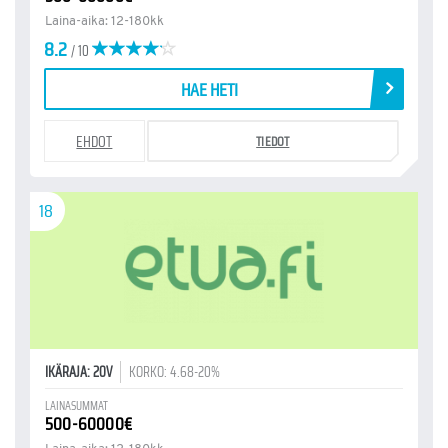
Laina-aika: 12-180kk
8.2
/ 10
HAE HETI
EHDOT
TIEDOT
18
IKÄRAJA: 20V
KORKO: 4.68-20%
LAINASUMMAT
500-60000€