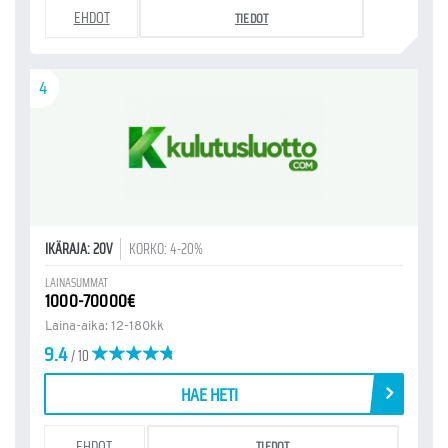
EHDOT
TIEDOT
4
IKÄRAJA: 20V
KORKO: 4-20%
LAINASUMMAT
1000-70000€
Laina-aika: 12-180kk
9.4
/ 10
HAE HETI
EHDOT
TIEDOT