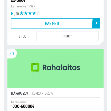
25-500€
Laina-aika: 1-3kk
8
/ 10
HAE HETI
EHDOT
TIEDOT
20
IKÄRAJA: 20V
KORKO: 4.6-20%
LAINASUMMAT
1000-60000€