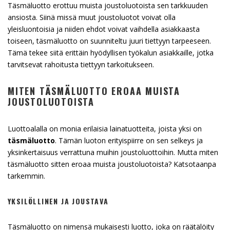
Täsmäluotto erottuu muista joustoluotoista sen tarkkuuden
ansiosta. Siinä missä muut joustoluotot voivat olla
yleisluontoisia ja niiden ehdot voivat vaihdella asiakkaasta
toiseen, täsmäluotto on suunniteltu juuri tiettyyn tarpeeseen.
Tämä tekee siitä erittäin hyödyllisen työkalun asiakkaille, jotka
tarvitsevat rahoitusta tiettyyn tarkoitukseen.
MITEN TÄSMÄLUOTTO EROAA MUISTA
JOUSTOLUOTOISTA
Luottoalalla on monia erilaisia lainatuotteita, joista yksi on
täsmäluotto
. Tämän luoton erityispiirre on sen selkeys ja
yksinkertaisuus verrattuna muihin joustoluottoihin. Mutta miten
täsmäluotto sitten eroaa muista joustoluotoista? Katsotaanpa
tarkemmin.
YKSILÖLLINEN JA JOUSTAVA
Täsmäluotto on nimensä mukaisesti luotto, joka on räätälöity