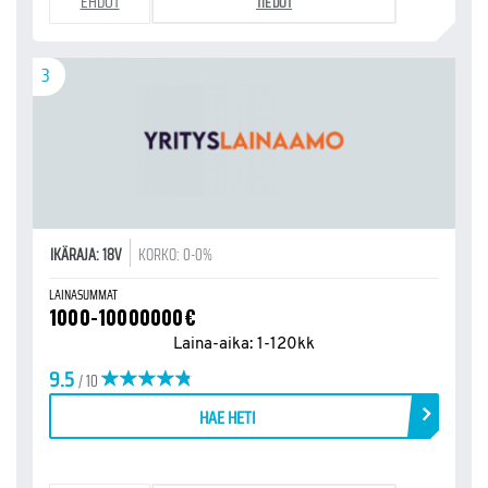
EHDOT
TIEDOT
3
IKÄRAJA: 18V
KORKO: 0-0%
LAINASUMMAT
1000-10000000€
Laina-aika: 1-120kk
9.5
/ 10
HAE HETI