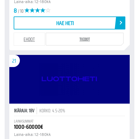
Laina-aika: 12-180kk
8
/ 10
HAE HETI
EHDOT
TIEDOT
21
IKÄRAJA: 18V
KORKO: 4.5-20%
LAINASUMMAT
1000-60000€
Laina-aika: 12-180kk