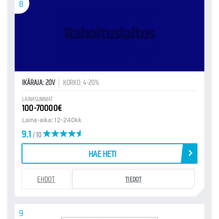
8
IKÄRAJA: 20V
KORKO: 4-20%
LAINASUMMAT
100-70000€
Laina-aika: 12-240kk
9.1
/ 10
HAE HETI
EHDOT
TIEDOT
9