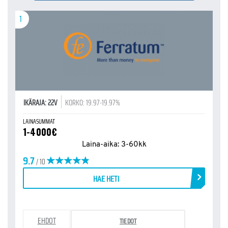
1
IKÄRAJA: 22V
KORKO: 19.97-19.97%
LAINASUMMAT
1-4000€
Laina-aika: 3-60kk
9.7
/ 10
HAE HETI
EHDOT
TIEDOT