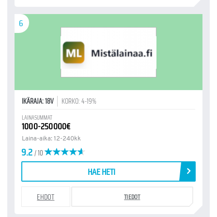
6
IKÄRAJA: 18V
KORKO: 4-19%
LAINASUMMAT
1000-250000€
Laina-aika: 12-240kk
9.2
/ 10
HAE HETI
EHDOT
TIEDOT