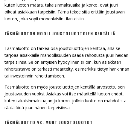
kuten luoton määrä, takaisinmaksuaika ja korko, ovat juuri
oikeat asiakkaan tarpeisiin. Tämä tekee siitä erittäin joustavan
luoton, joka sopii monenlaisiin tilanteisiin.
TÄSMÄLUOTON ROOLI JOUSTOLUOTTOJEN KENTÄLLÄ
Täsmäluotto on tärkeä osa joustoluottojen kenttää, sillä se
tarjoaa asiakkaille mahdollisuuden saada rahoitusta juuri heidän
tarpeisiinsa. Se on erityisen hyödyllinen silloin, kun asiakkaan
rahoitustarve on tarkasti määritelty, esimerkiksi tietyn hankinnan
tai investoinnin rahoittamiseen.
Täsmäluotto on myös joustoluottojen kentällä arvostettu sen
joustavuuden vuoksi. Asiakas voi itse määritellä luoton ehdot,
kuten takaisinmaksuajan ja koron, jolloin luotto on mahdollista
räätälöidä juuri hänen tarpeisiinsa.
TÄSMÄLUOTTO VS. MUUT JOUSTOLUOTOT