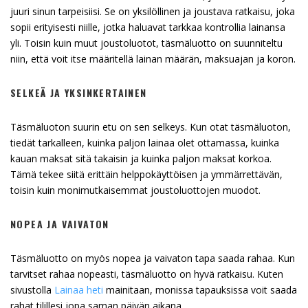
juuri sinun tarpeisiisi. Se on yksilöllinen ja joustava ratkaisu, joka
sopii erityisesti niille, jotka haluavat tarkkaa kontrollia lainansa
yli. Toisin kuin muut joustoluotot, täsmäluotto on suunniteltu
niin, että voit itse määritellä lainan määrän, maksuajan ja koron.
SELKEÄ JA YKSINKERTAINEN
Täsmäluoton suurin etu on sen selkeys. Kun otat täsmäluoton,
tiedät tarkalleen, kuinka paljon lainaa olet ottamassa, kuinka
kauan maksat sitä takaisin ja kuinka paljon maksat korkoa.
Tämä tekee siitä erittäin helppokäyttöisen ja ymmärrettävän,
toisin kuin monimutkaisemmat joustoluottojen muodot.
NOPEA JA VAIVATON
Täsmäluotto on myös nopea ja vaivaton tapa saada rahaa. Kun
tarvitset rahaa nopeasti, täsmäluotto on hyvä ratkaisu. Kuten
sivustolla
Lainaa heti
mainitaan, monissa tapauksissa voit saada
rahat tilillesi jopa saman päivän aikana.