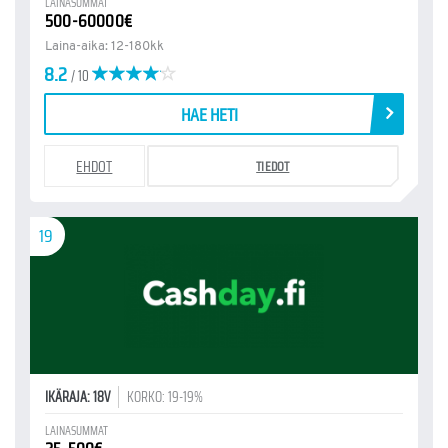
LAINASUMMAT
500-60000€
Laina-aika: 12-180kk
8.2
/ 10
HAE HETI
EHDOT
TIEDOT
19
IKÄRAJA: 18V
KORKO: 19-19%
LAINASUMMAT