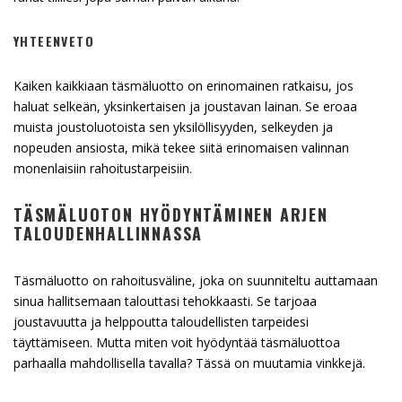
YHTEENVETO
Kaiken kaikkiaan täsmäluotto on erinomainen ratkaisu, jos
haluat selkeän, yksinkertaisen ja joustavan lainan. Se eroaa
muista joustoluotoista sen yksilöllisyyden, selkeyden ja
nopeuden ansiosta, mikä tekee siitä erinomaisen valinnan
monenlaisiin rahoitustarpeisiin.
TÄSMÄLUOTON HYÖDYNTÄMINEN ARJEN
TALOUDENHALLINNASSA
Täsmäluotto on rahoitusväline, joka on suunniteltu auttamaan
sinua hallitsemaan talouttasi tehokkaasti. Se tarjoaa
joustavuutta ja helppoutta taloudellisten tarpeidesi
täyttämiseen. Mutta miten voit hyödyntää täsmäluottoa
parhaalla mahdollisella tavalla? Tässä on muutamia vinkkejä.