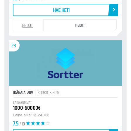
HAE HETI
EHDOT
TIEDOT
23
IKÄRAJA: 20V
KORKO: 5-20%
LAINASUMMAT
1000-60000€
Laina-aika: 12-240kk
7.5
/ 10