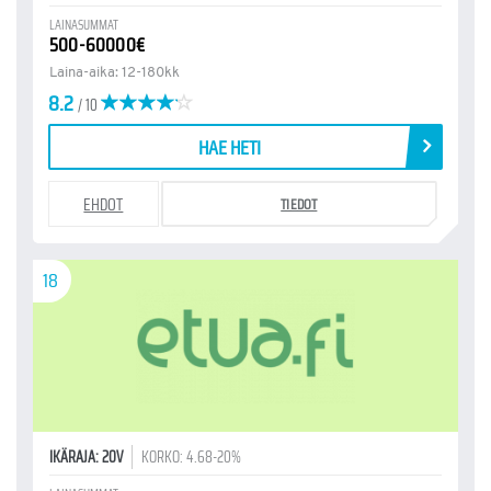
LAINASUMMAT
500-60000€
Laina-aika: 12-180kk
8.2
/ 10
HAE HETI
EHDOT
TIEDOT
18
IKÄRAJA: 20V
KORKO: 4.68-20%