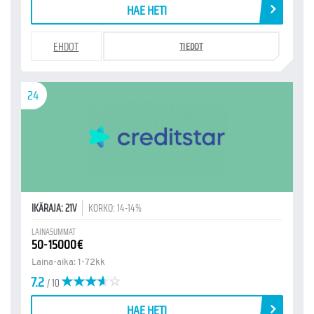
HAE HETI
EHDOT
TIEDOT
24
IKÄRAJA: 21V
KORKO: 14-14%
LAINASUMMAT
50-15000€
Laina-aika: 1-72kk
7.2
/ 10
HAE HETI