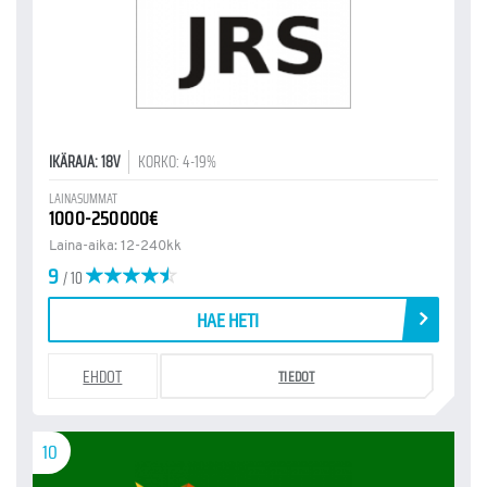
IKÄRAJA: 18V
KORKO: 4-19%
LAINASUMMAT
1000-250000€
Laina-aika: 12-240kk
9
/ 10
HAE HETI
EHDOT
TIEDOT
10