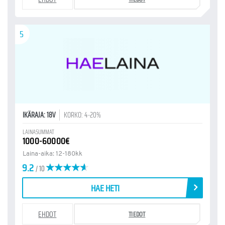
5
IKÄRAJA: 18V
KORKO: 4-20%
LAINASUMMAT
1000-60000€
Laina-aika: 12-180kk
9.2
/ 10
HAE HETI
EHDOT
TIEDOT