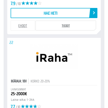
7.9
/ 10
HAE HETI
EHDOT
TIEDOT
22
IKÄRAJA: 18V
KORKO: 20-20%
LAINASUMMAT
25-2000€
Laina-aika: 1-3kk
7.7
/ 10