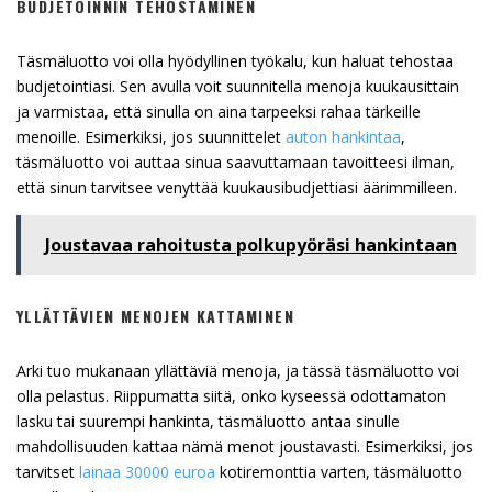
BUDJETOINNIN TEHOSTAMINEN
Täsmäluotto voi olla hyödyllinen työkalu, kun haluat tehostaa
budjetointiasi. Sen avulla voit suunnitella menoja kuukausittain
ja varmistaa, että sinulla on aina tarpeeksi rahaa tärkeille
menoille. Esimerkiksi, jos suunnittelet
auton hankintaa
,
täsmäluotto voi auttaa sinua saavuttamaan tavoitteesi ilman,
että sinun tarvitsee venyttää kuukausibudjettiasi äärimmilleen.
Joustavaa rahoitusta polkupyöräsi hankintaan
YLLÄTTÄVIEN MENOJEN KATTAMINEN
Arki tuo mukanaan yllättäviä menoja, ja tässä täsmäluotto voi
olla pelastus. Riippumatta siitä, onko kyseessä odottamaton
lasku tai suurempi hankinta, täsmäluotto antaa sinulle
mahdollisuuden kattaa nämä menot joustavasti. Esimerkiksi, jos
tarvitset
lainaa 30000 euroa
kotiremonttia varten, täsmäluotto