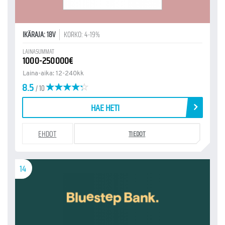
IKÄRAJA: 18V
KORKO: 4-19%
LAINASUMMAT
1000-250000€
Laina-aika: 12-240kk
8.5
/ 10
HAE HETI
EHDOT
TIEDOT
14