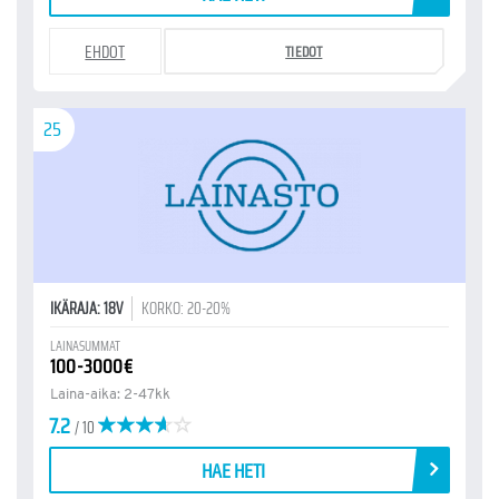
EHDOT
TIEDOT
25
IKÄRAJA: 18V
KORKO: 20-20%
LAINASUMMAT
100-3000€
Laina-aika: 2-47kk
7.2
/ 10
HAE HETI