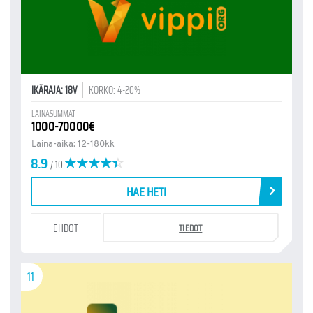
IKÄRAJA: 18V
KORKO: 4-20%
LAINASUMMAT
1000-70000€
Laina-aika: 12-180kk
8.9
/ 10
HAE HETI
EHDOT
TIEDOT
11