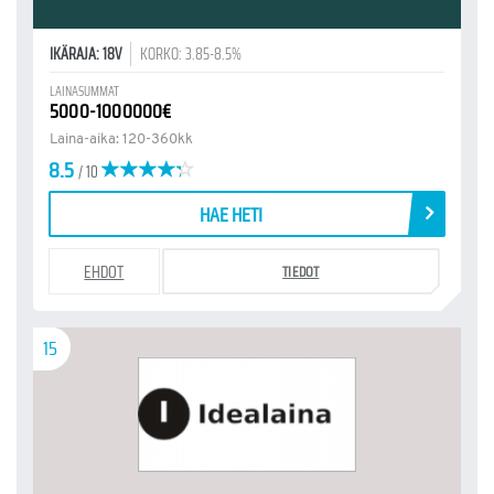
IKÄRAJA: 18V
KORKO: 3.85-8.5%
LAINASUMMAT
5000-1000000€
Laina-aika: 120-360kk
8.5
/ 10
HAE HETI
EHDOT
TIEDOT
15