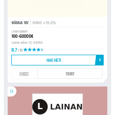
IKÄRAJA: 18V
KORKO: 4.99-20%
LAINASUMMAT
100-60000€
Laina-aika: 12-240kk
8.7
/ 10
HAE HETI
EHDOT
TIEDOT
13