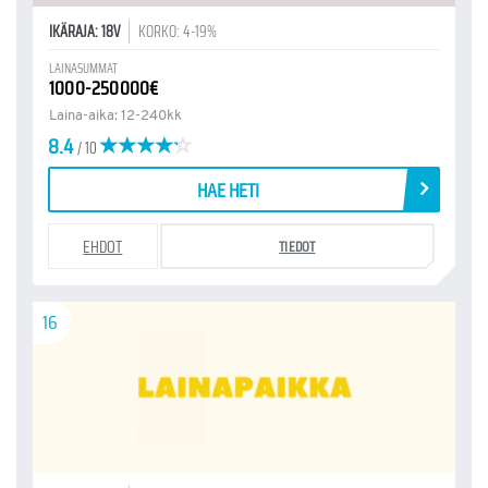
IKÄRAJA: 18V
KORKO: 4-19%
LAINASUMMAT
1000-250000€
Laina-aika: 12-240kk
8.4
/ 10
HAE HETI
EHDOT
TIEDOT
16