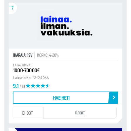
7
IKÄRAJA: 19V
KORKO: 4-20%
LAINASUMMAT
1000-70000€
Laina-aika: 12-240kk
9.1
/ 10
HAE HETI
EHDOT
TIEDOT