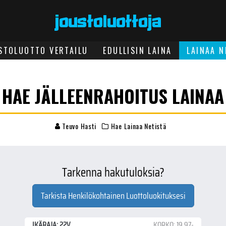
STOLUOTTO VERTAILU
EDULLISIN LAINA
LAINAA N
HAE JÄLLEENRAHOITUS LAINAA
Teuvo Hasti
Hae Lainaa Netistä
Tarkenna hakutuloksia?
Tarkista Henkilökohtainen Luottoluokituksesi
IKÄRAJA: 22V
KORKO: 19.97-