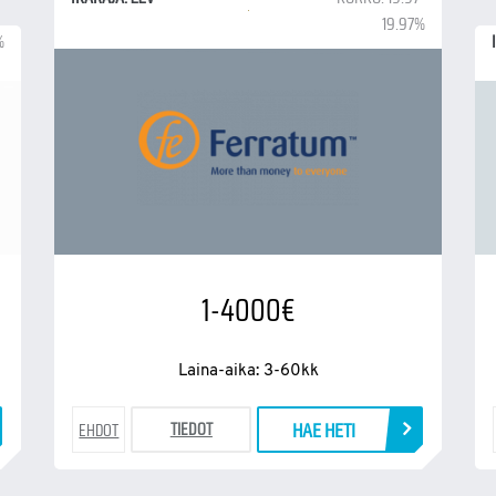
19.97%
%
1-4000€
Laina-aika: 3-60kk
HAE HETI
TIEDOT
EHDOT