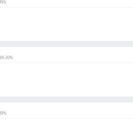
-19%
.99-20%
-19%