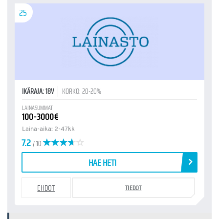
25
IKÄRAJA: 18V
KORKO: 20-20%
LAINASUMMAT
100-3000€
Laina-aika: 2-47kk
7.2
/ 10
HAE HETI
EHDOT
TIEDOT