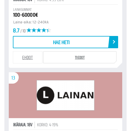
LAINASUMMAT
100-60000€
Laina-aika: 12-240kk
8.7
/ 10
HAE HETI
EHDOT
TIEDOT
13
IKÄRAJA: 18V
KORKO: 4-19%