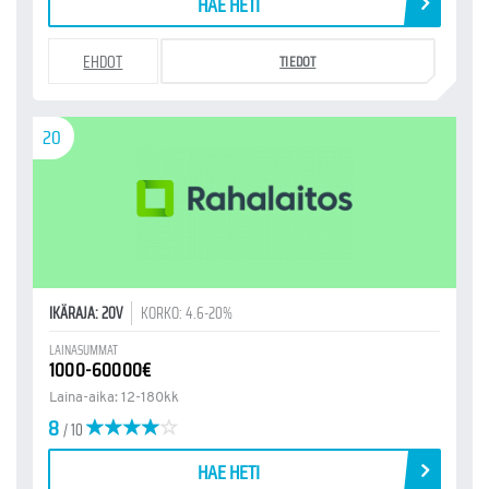
HAE HETI
EHDOT
TIEDOT
20
IKÄRAJA: 20V
KORKO: 4.6-20%
LAINASUMMAT
1000-60000€
Laina-aika: 12-180kk
8
/ 10
HAE HETI