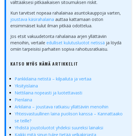
välttääksesi pitkäaikaisen sitoumuksen riskit.
Kun tarvitset nopeaa rahalainaa asuntokauppoja varten,
joustava käsirahalaina
auttaa kattamaan oston
ensimmäiset kulut ilman pitkää odottelua.
Jos etsit vakuudetonta rahalainaa arjen yllättäviin
menoihin, vertaile
edulliset kulutusluotot netissä
ja löydä
omiin tarpeisiisi parhaiten sopiva rahoitusratkaisu.
KATSO MYÖS NÄMÄ ARTIKKELIT
Pankkilaina netistä – kilpailuta ja vertaa
Yksityislaina
Nettilaina nopeasti ja luotettavasti
Pienlaina
Arkilaina – joustava ratkaisu yllättäviin menoihin
Yhteisvastuullinen laina puolison kanssa – Kannattaako
se teille?
Yhdistä joustoluotot yhdeksi suureksi lainaksi
Kaikki mitä sinun tulee tietää velkakirjasta