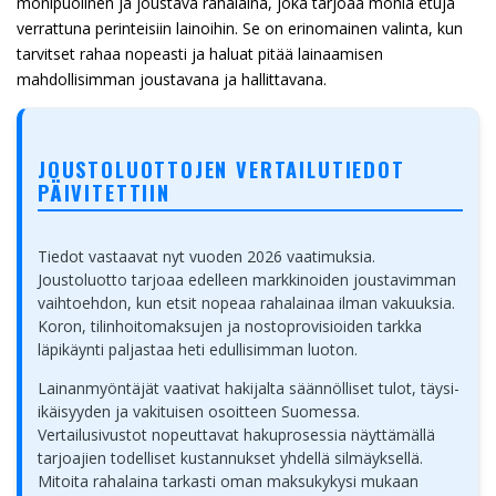
monipuolinen ja joustava rahalaina, joka tarjoaa monia etuja
verrattuna perinteisiin lainoihin. Se on erinomainen valinta, kun
tarvitset rahaa nopeasti ja haluat pitää lainaamisen
mahdollisimman joustavana ja hallittavana.
JOUSTOLUOTTOJEN VERTAILUTIEDOT
PÄIVITETTIIN
Tiedot vastaavat nyt vuoden 2026 vaatimuksia.
Joustoluotto tarjoaa edelleen markkinoiden joustavimman
vaihtoehdon, kun etsit nopeaa rahalainaa ilman vakuuksia.
Koron, tilinhoitomaksujen ja nostoprovisioiden tarkka
läpikäynti paljastaa heti edullisimman luoton.
Lainanmyöntäjät vaativat hakijalta säännölliset tulot, täysi-
ikäisyyden ja vakituisen osoitteen Suomessa.
Vertailusivustot nopeuttavat hakuprosessia näyttämällä
tarjoajien todelliset kustannukset yhdellä silmäyksellä.
Mitoita rahalaina tarkasti oman maksukykysi mukaan