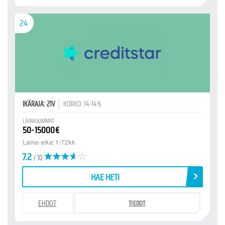
24
IKÄRAJA: 21V
KORKO: 14-14%
LAINASUMMAT
50-15000€
Laina-aika: 1-72kk
7.2
/ 10
HAE HETI
EHDOT
TIEDOT