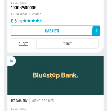
LAINASUMMAT
1000-250000€
Laina-aika: 12-240kk
8.5
/ 10
HAE HETI
EHDOT
TIEDOT
14
IKÄRAJA: 18V
KORKO: 3.85-8.5%
LAINASUMMAT