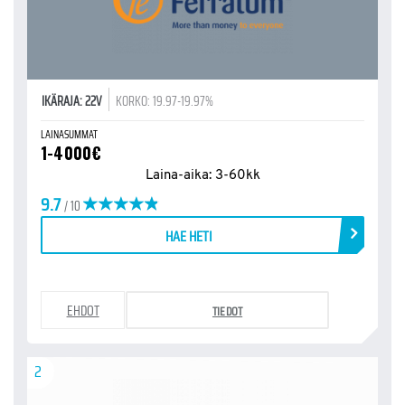
IKÄRAJA: 22V
KORKO: 19.97-19.97%
LAINASUMMAT
1-4000€
Laina-aika: 3-60kk
9.7
/ 10
HAE HETI
EHDOT
TIEDOT
2