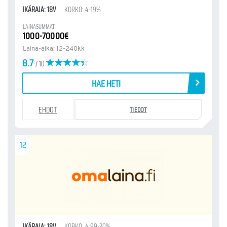
IKÄRAJA: 18V
KORKO: 4-19%
LAINASUMMAT
1000-70000€
Laina-aika: 12-240kk
8.7
/ 10
HAE HETI
EHDOT
TIEDOT
12
IKÄRAJA: 18V
KORKO: 4.99-20%