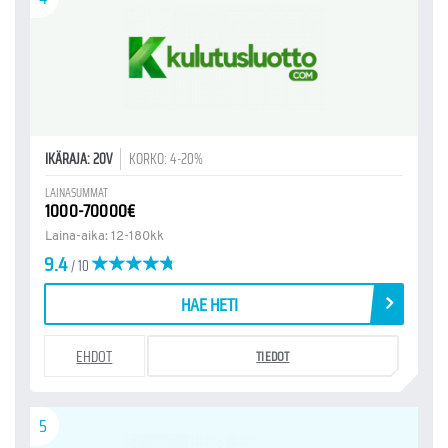
IKÄRAJA: 20V
KORKO: 4-20%
LAINASUMMAT
1000-70000€
Laina-aika: 12-180kk
9.4
/ 10
HAE HETI
EHDOT
TIEDOT
5