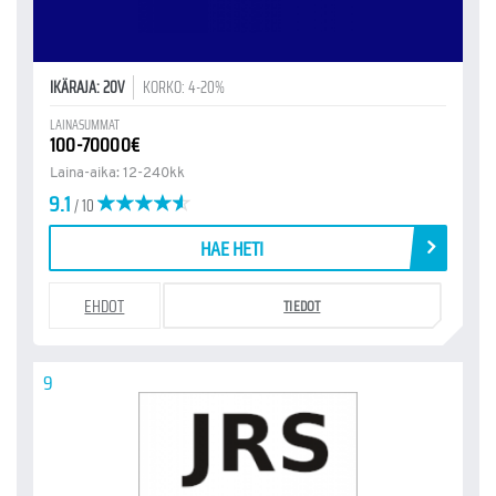
IKÄRAJA: 20V
KORKO: 4-20%
LAINASUMMAT
100-70000€
Laina-aika: 12-240kk
9.1
/ 10
HAE HETI
EHDOT
TIEDOT
9