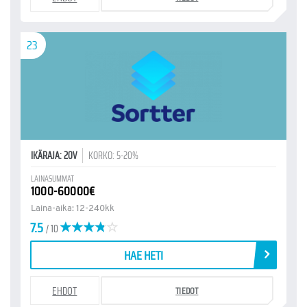
23
IKÄRAJA: 20V
KORKO: 5-20%
LAINASUMMAT
1000-60000€
Laina-aika: 12-240kk
7.5
/ 10
HAE HETI
EHDOT
TIEDOT