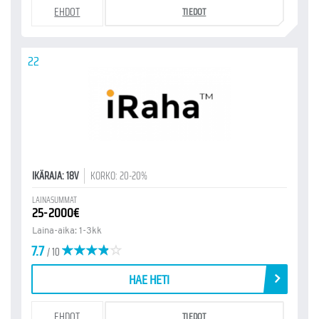
EHDOT
TIEDOT
22
IKÄRAJA: 18V
KORKO: 20-20%
LAINASUMMAT
25-2000€
Laina-aika: 1-3kk
7.7
/ 10
HAE HETI
EHDOT
TIEDOT