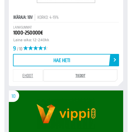
IKÄRAJA: 18V
KORKO: 4-19%
LAINASUMMAT
1000-250000€
Laina-aika: 12-240kk
9
/ 10
HAE HETI
EHDOT
TIEDOT
10