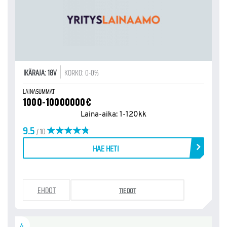
IKÄRAJA: 18V
KORKO: 0-0%
LAINASUMMAT
1000-10000000€
Laina-aika: 1-120kk
9.5
/ 10
HAE HETI
EHDOT
TIEDOT
4