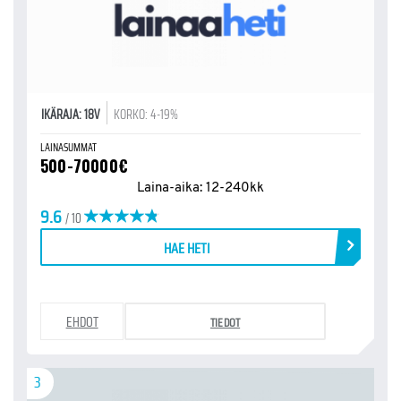
IKÄRAJA: 18V
KORKO: 4-19%
LAINASUMMAT
500-70000€
Laina-aika: 12-240kk
9.6
/ 10
HAE HETI
EHDOT
TIEDOT
3