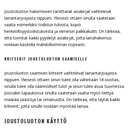
Joustoluoton hakemiseen tarvittavat asiakirjat vaihtelevat
lainantarjoajasta riippuen. Yleisesti ottaen sinulta saatetaan
vaatia esimerkiksi todistus tuloista, kopio
henkilöllisyystodistuksesta ja viimeisin palkkakuitti. On tärkeää,
että toimitat kaikki pyydetyt asiakirjat, jotta lainahakemus
voidaan käsitellä mahdollisimman nopeasti.
KRITEERIT JOUSTOLUOTON SAAMISELLE
Joustoluoton saamisen kriteerit vaihtelevat lainantarjoajasta
riippuen. Yleisesti ottaen sinun tulee olla vähintään 18-vuotias,
sinulla tulee olla säännölliset tulot ja sinun tulee asua Suomessa.
Joissakin tapauksissa sinulta saatetaan vaatia myös tiettyä
määrää säästöjä tai omaisuutta. On tärkeää, että täytät kaikki
kriteerit, jotta sinulle voidaan myöntää lainaa.
JOUSTOLUOTON KÄYTTÖ