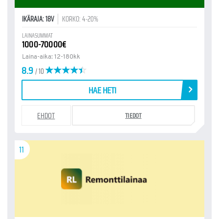
IKÄRAJA: 18V
KORKO: 4-20%
LAINASUMMAT
1000-70000€
Laina-aika: 12-180kk
8.9
/ 10
HAE HETI
EHDOT
TIEDOT
11