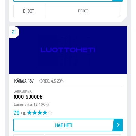
EHDOT
TIEDOT
21
IKÄRAJA: 18V
KORKO: 4.5-20%
LAINASUMMAT
1000-60000€
Laina-aika: 12-180kk
7.9
/ 10
HAE HETI