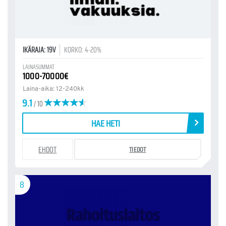
IKÄRAJA: 19V
KORKO: 4-20%
LAINASUMMAT
1000-70000€
Laina-aika: 12-240kk
9.1
/ 10
HAE HETI
EHDOT
TIEDOT
8