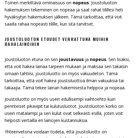
Toinen merkittävä ominaisuus on
nopeus
. Joustoluoton
hakemuksen tekeminen on nopeaa ja saat rahat tilillesi heti
hyväksytyn hakemuksen jälkeen. Tämä tarkoittaa, että voit
saada rahaa nopeasti tilille, kun sitä tarvitset.
JOUSTOLUOTON ETUUDET VERRATTUNA MUIHIN
RAHALAINOIHIN
Joustoluoton etuna on sen
joustavuus
ja
nopeus
. Sen lisäksi,
että voit hakea lainaa tarpeen mukaan ja maksaa sen takaisin
omaan tahtiisi, joustoluotto on myös vakuudeton. Tämä
tarkoittaa, että voit hakea joustoluottoa ilman vakuuksia tai
takaajia. Tämä tekee lainan hakemisesta helppoa ja nopeaa.
Joustoluotto on myös usein edullisempi vaihtoehto kuin
perinteiset pikavipit tai kulutusluotot. Joustoluoton korko on
usein matalampi ja sen kulut ovat selkeästi esillä, joten voit
helposti vertailla eri lainojen kustannuksia.
Yhteenvetona voidaan todeta, että joustoluotto on