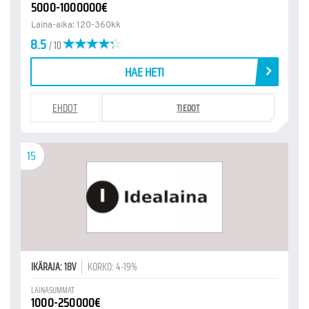
5000-1000000€
Laina-aika: 120-360kk
8.5
/ 10
HAE HETI
EHDOT
TIEDOT
15
IKÄRAJA: 18V
KORKO: 4-19%
LAINASUMMAT
1000-250000€