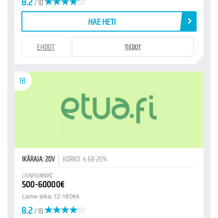
8.2
/ 10
HAE HETI
EHDOT
TIEDOT
18
IKÄRAJA: 20V
KORKO: 4.68-20%
LAINASUMMAT
500-60000€
Laina-aika: 12-180kk
8.2
/ 10