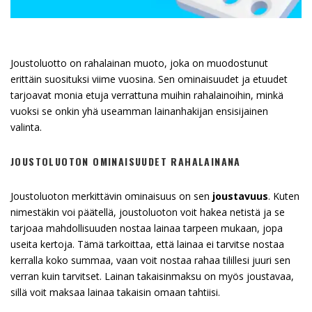
Joustoluotto on rahalainan muoto, joka on muodostunut
erittäin suosituksi viime vuosina. Sen ominaisuudet ja etuudet
tarjoavat monia etuja verrattuna muihin rahalainoihin, minkä
vuoksi se onkin yhä useamman lainanhakijan ensisijainen
valinta.
JOUSTOLUOTON OMINAISUUDET RAHALAINANA
Joustoluoton merkittävin ominaisuus on sen
joustavuus
. Kuten
nimestäkin voi päätellä, joustoluoton voit hakea netistä ja se
tarjoaa mahdollisuuden nostaa lainaa tarpeen mukaan, jopa
useita kertoja. Tämä tarkoittaa, että lainaa ei tarvitse nostaa
kerralla koko summaa, vaan voit nostaa rahaa tilillesi juuri sen
verran kuin tarvitset. Lainan takaisinmaksu on myös joustavaa,
sillä voit maksaa lainaa takaisin omaan tahtiisi.