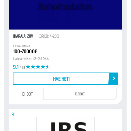
IKÄRAJA: 20V
KORKO: 4-20%
LAINASUMMAT
100-70000€
Laina-aika: 12-240kk
9.1
/ 10
HAE HETI
EHDOT
TIEDOT
9