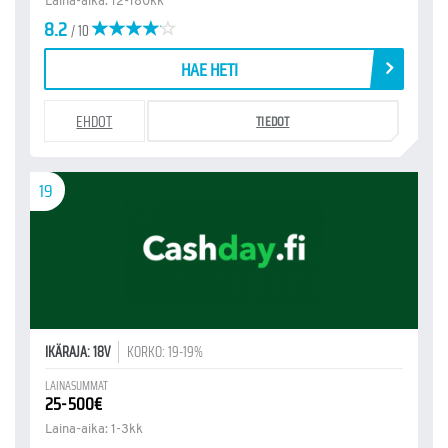
Laina-aika: 12-180kk
8.2
/ 10
HAE HETI
EHDOT
TIEDOT
19
IKÄRAJA: 18V
KORKO: 19-19%
LAINASUMMAT
25-500€
Laina-aika: 1-3kk