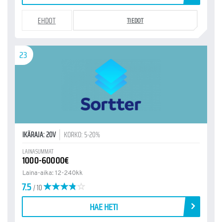
EHDOT
TIEDOT
23
IKÄRAJA: 20V
KORKO: 5-20%
LAINASUMMAT
1000-60000€
Laina-aika: 12-240kk
7.5
/ 10
HAE HETI