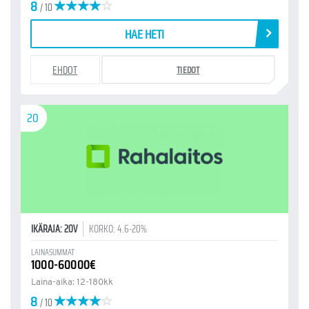
8
/ 10
HAE HETI
EHDOT
TIEDOT
20
IKÄRAJA: 20V
KORKO: 4.6-20%
LAINASUMMAT
1000-60000€
Laina-aika: 12-180kk
8
/ 10