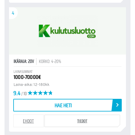
4
IKÄRAJA: 20V
KORKO: 4-20%
LAINASUMMAT
1000-70000€
Laina-aika: 12-180kk
9.4
/ 10
HAE HETI
EHDOT
TIEDOT