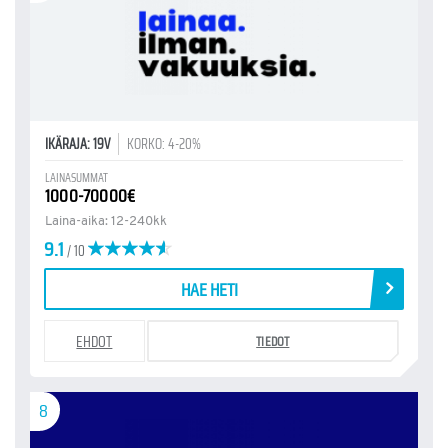
IKÄRAJA: 19V
KORKO: 4-20%
LAINASUMMAT
1000-70000€
Laina-aika: 12-240kk
9.1
/ 10
HAE HETI
EHDOT
TIEDOT
8