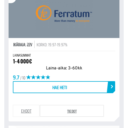
IKÄRAJA: 22V
KORKO: 19.97-19.97%
LAINASUMMAT
1-4000€
Laina-aika: 3-60kk
9.7
/ 10
HAE HETI
EHDOT
TIEDOT