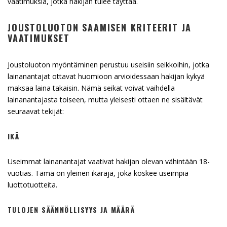
vaatimuksia, jotka hakijan tulee täyttää.
JOUSTOLUOTON SAAMISEN KRITEERIT JA
VAATIMUKSET
Joustoluoton myöntäminen perustuu useisiin seikkoihin, jotka
lainanantajat ottavat huomioon arvioidessaan hakijan kykyä
maksaa laina takaisin. Nämä seikat voivat vaihdella
lainanantajasta toiseen, mutta yleisesti ottaen ne sisältävät
seuraavat tekijät:
IKÄ
Useimmat lainanantajat vaativat hakijan olevan vähintään 18-
vuotias. Tämä on yleinen ikäraja, joka koskee useimpia
luottotuotteita.
TULOJEN SÄÄNNÖLLISYYS JA MÄÄRÄ