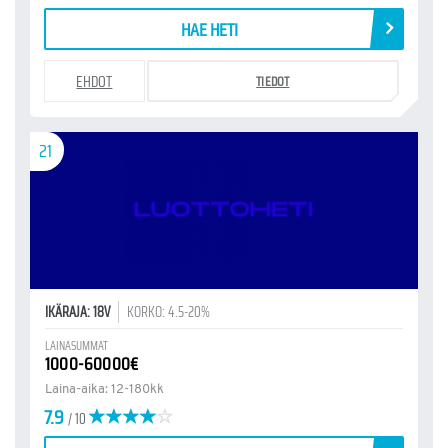
HAE HETI
EHDOT
TIEDOT
21
IKÄRAJA: 18V
KORKO: 4.5-20%
LAINASUMMAT
1000-60000€
Laina-aika: 12-180kk
7.9
/ 10