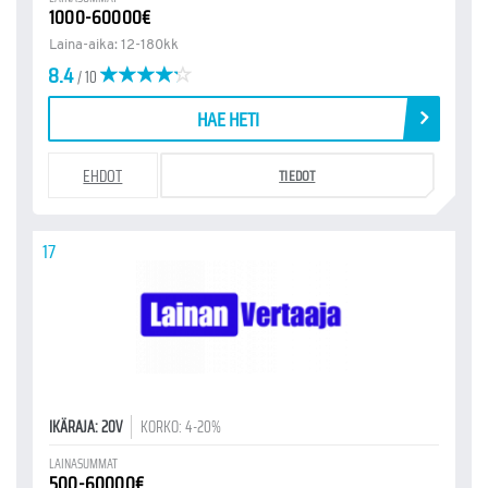
1000-60000€
Laina-aika: 12-180kk
8.4
/ 10
HAE HETI
EHDOT
TIEDOT
17
IKÄRAJA: 20V
KORKO: 4-20%
LAINASUMMAT
500-60000€