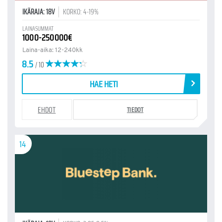
IKÄRAJA: 18V
KORKO: 4-19%
LAINASUMMAT
1000-250000€
Laina-aika: 12-240kk
8.5
/ 10
HAE HETI
EHDOT
TIEDOT
14