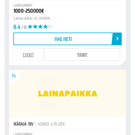
LAINASUMMAT
1000-250000€
Laina-aika: 12-240kk
8.4
/ 10
HAE HETI
EHDOT
TIEDOT
16
IKÄRAJA: 18V
KORKO: 4.19-20%
LAINASUMMAT