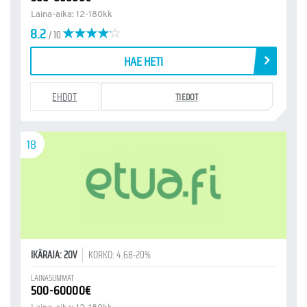
Laina-aika: 12-180kk
8.2
/ 10
HAE HETI
EHDOT
TIEDOT
18
IKÄRAJA: 20V
KORKO: 4.68-20%
LAINASUMMAT
500-60000€