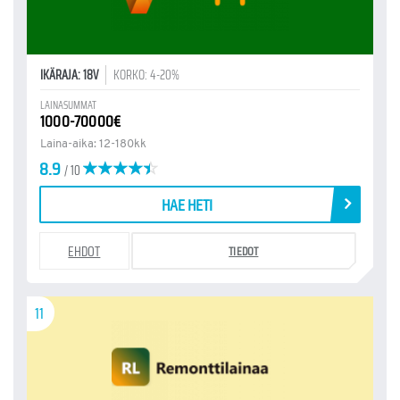
IKÄRAJA: 18V
KORKO: 4-20%
LAINASUMMAT
1000-70000€
Laina-aika: 12-180kk
8.9
/ 10
HAE HETI
EHDOT
TIEDOT
11