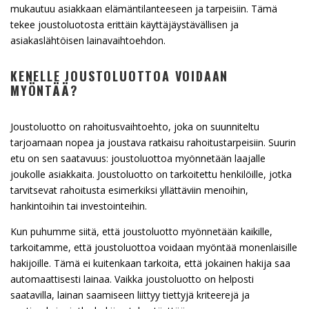
mukautuu asiakkaan elämäntilanteeseen ja tarpeisiin. Tämä
tekee joustoluotosta erittäin käyttäjäystävällisen ja
asiakaslähtöisen lainavaihtoehdon.
KENELLE JOUSTOLUOTTOA VOIDAAN
MYÖNTÄÄ?
Joustoluotto on rahoitusvaihtoehto, joka on suunniteltu
tarjoamaan nopea ja joustava ratkaisu rahoitustarpeisiin. Suurin
etu on sen saatavuus: joustoluottoa myönnetään laajalle
joukolle asiakkaita. Joustoluotto on tarkoitettu henkilöille, jotka
tarvitsevat rahoitusta esimerkiksi yllättäviin menoihin,
hankintoihin tai investointeihin.
Kun puhumme siitä, että joustoluotto myönnetään kaikille,
tarkoitamme, että joustoluottoa voidaan myöntää monenlaisille
hakijoille. Tämä ei kuitenkaan tarkoita, että jokainen hakija saa
automaattisesti lainaa. Vaikka joustoluotto on helposti
saatavilla, lainan saamiseen liittyy tiettyjä kriteerejä ja