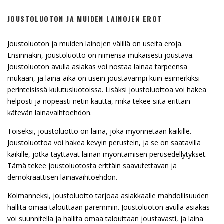
JOUSTOLUOTON JA MUIDEN LAINOJEN EROT
Joustoluoton ja muiden lainojen välillä on useita eroja.
Ensinnäkin, joustoluotto on nimensä mukaisesti joustava.
Joustoluoton avulla asiakas voi nostaa lainaa tarpeensa
mukaan, ja laina-aika on usein joustavampi kuin esimerkiksi
perinteisissä kulutusluotoissa. Lisäksi joustoluottoa voi hakea
helposti ja nopeasti netin kautta, mikä tekee siitä erittäin
kätevän lainavaihtoehdon.
Toiseksi, joustoluotto on laina, joka myönnetään kaikille.
Joustoluottoa voi hakea kevyin perustein, ja se on saatavilla
kaikille, jotka täyttävät lainan myöntämisen perusedellytykset.
Tämä tekee joustoluotosta erittäin saavutettavan ja
demokraattisen lainavaihtoehdon.
Kolmanneksi, joustoluotto tarjoaa asiakkaalle mahdollisuuden
hallita omaa talouttaan paremmin. Joustoluoton avulla asiakas
voi suunnitella ja hallita omaa talouttaan joustavasti, ja laina