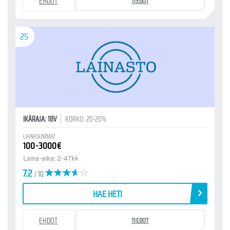
EHDOT
TIEDOT
25
IKÄRAJA: 18V
KORKO: 20-20%
LAINASUMMAT
100-3000€
Laina-aika: 2-47kk
7.2
/ 10
HAE HETI
EHDOT
TIEDOT