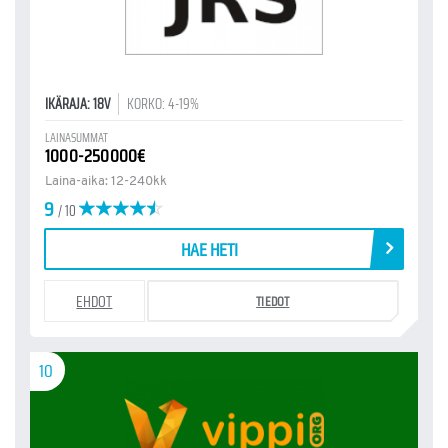
IKÄRAJA: 18V
KORKO: 4-19%
LAINASUMMAT
1000-250000€
Laina-aika: 12-240kk
9
/ 10
HAE HETI
EHDOT
TIEDOT
10