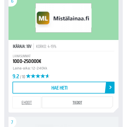
6
IKÄRAJA: 18V
KORKO: 4-19%
LAINASUMMAT
1000-250000€
Laina-aika: 12-240kk
9.2
/ 10
HAE HETI
EHDOT
TIEDOT
7