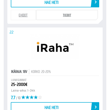
HAE HETI
EHDOT
TIEDOT
22
IKÄRAJA: 18V
KORKO: 20-20%
LAINASUMMAT
25-2000€
Laina-aika: 1-3kk
7.7
/ 10
HAE HETI