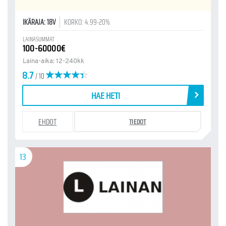
IKÄRAJA: 18V
KORKO: 4.99-20%
LAINASUMMAT
100-60000€
Laina-aika: 12-240kk
8.7
/ 10
HAE HETI
EHDOT
TIEDOT
13