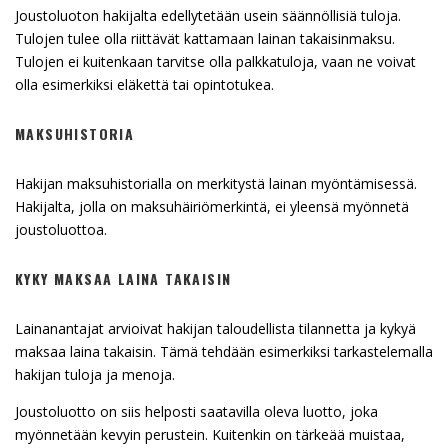
Joustoluoton hakijalta edellytetään usein säännöllisiä tuloja.
Tulojen tulee olla riittävät kattamaan lainan takaisinmaksu.
Tulojen ei kuitenkaan tarvitse olla palkkatuloja, vaan ne voivat
olla esimerkiksi eläkettä tai opintotukea.
MAKSUHISTORIA
Hakijan maksuhistorialla on merkitystä lainan myöntämisessä.
Hakijalta, jolla on maksuhäiriömerkintä, ei yleensä myönnetä
joustoluottoa.
KYKY MAKSAA LAINA TAKAISIN
Lainanantajat arvioivat hakijan taloudellista tilannetta ja kykyä
maksaa laina takaisin. Tämä tehdään esimerkiksi tarkastelemalla
hakijan tuloja ja menoja.
Joustoluotto on siis helposti saatavilla oleva luotto, joka
myönnetään kevyin perustein. Kuitenkin on tärkeää muistaa,