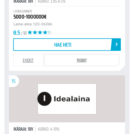
IKÄRAJA: 18V
KORKO: 3.85-8.5%
LAINASUMMAT
5000-1000000€
Laina-aika: 120-360kk
8.5
/ 10
HAE HETI
EHDOT
TIEDOT
15
IKÄRAJA: 18V
KORKO: 4-19%