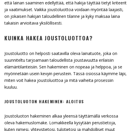
että lainan saaminen edellyttää, että hakija täyttää tietyt kriteerit
ja vaatimukset. Vaikka joustoluottoa voidaan myöntää laajasti,
on jokaisen hakijan taloudellinen tilanne ja kyky maksaa laina
takaisin arvioitava yksilöllisesti.
KUINKA HAKEA JOUSTOLUOTTOA?
Joustoluotto on helposti saatavilla oleva lainatuote, joka on
suunniteltu tarjoamaan taloudellista joustavuutta erilaisiin
elämäntilanteisiin. Sen hakeminen on nopeaa ja helppoa, ja se
myönnetään usein kevyin perustein. Tässä osiossa käymme läpi,
miten voit hakea joustoluottoa ja mitä vaiheita prosessiin
kuuluu.
JOUSTOLUOTON HAKEMINEN: ALOITUS
Joustoluoton hakeminen alkaa yleensä täyttämällä verkossa
oleva hakemuslomake. Lomakkeella kysytään perustietoja,
kuten nimesi, yhteystietosi, tulotietosi ja mahdolliset muut