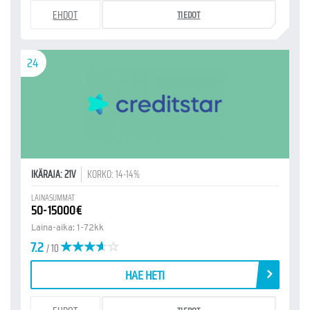
EHDOT
TIEDOT
24
IKÄRAJA: 21V
KORKO: 14-14%
LAINASUMMAT
50-15000€
Laina-aika: 1-72kk
7.2
/ 10
HAE HETI