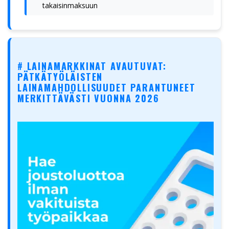
takaisinmaksuun
# LAINAMARKKINAT AVAUTUVAT:
PÄTKÄTYÖLÄISTEN
LAINAMAHDOLLISUUDET PARANTUNEET
MERKITTÄVÄSTI VUONNA 2026