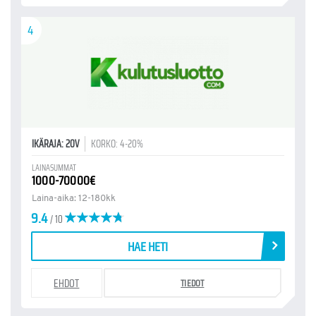
4
IKÄRAJA: 20V
KORKO: 4-20%
LAINASUMMAT
1000-70000€
Laina-aika: 12-180kk
9.4
/ 10
HAE HETI
EHDOT
TIEDOT