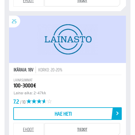
EHDOT
TIEDOT
25
IKÄRAJA: 18V
KORKO: 20-20%
LAINASUMMAT
100-3000€
Laina-aika: 2-47kk
7.2
/ 10
HAE HETI
EHDOT
TIEDOT