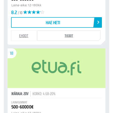
Laina-aika: 12-180kk
8.2
/ 10
HAE HETI
EHDOT
TIEDOT
18
IKÄRAJA: 20V
KORKO: 4.68-20%
LAINASUMMAT
500-60000€