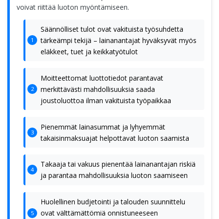
voivat riittää luoton myöntämiseen.
Säännölliset tulot ovat vakituista työsuhdetta
tärkeämpi tekijä – lainanantajat hyväksyvät myös
eläkkeet, tuet ja keikkatyötulot
Moitteettomat luottotiedot parantavat
merkittävästi mahdollisuuksia saada
joustoluottoa ilman vakituista työpaikkaa
Pienemmät lainasummat ja lyhyemmät
takaisinmaksuajat helpottavat luoton saamista
Takaaja tai vakuus pienentää lainanantajan riskiä
ja parantaa mahdollisuuksia luoton saamiseen
Huolellinen budjetointi ja talouden suunnittelu
ovat välttämättömiä onnistuneeseen