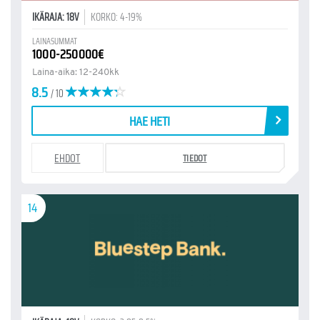
IKÄRAJA: 18V
KORKO: 4-19%
LAINASUMMAT
1000-250000€
Laina-aika: 12-240kk
8.5
/ 10
HAE HETI
EHDOT
TIEDOT
14