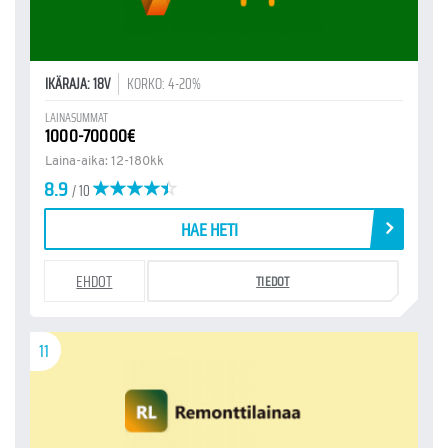
IKÄRAJA: 18V
KORKO: 4-20%
LAINASUMMAT
1000-70000€
Laina-aika: 12-180kk
8.9
/ 10
HAE HETI
EHDOT
TIEDOT
11