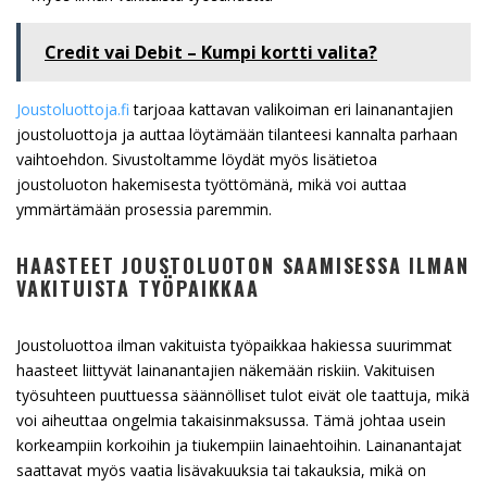
Credit vai Debit – Kumpi kortti valita?
Joustoluottoja.fi
tarjoaa kattavan valikoiman eri lainanantajien
joustoluottoja ja auttaa löytämään tilanteesi kannalta parhaan
vaihtoehdon. Sivustoltamme löydät myös lisätietoa
joustoluoton hakemisesta työttömänä, mikä voi auttaa
ymmärtämään prosessia paremmin.
HAASTEET JOUSTOLUOTON SAAMISESSA ILMAN
VAKITUISTA TYÖPAIKKAA
Joustoluottoa ilman vakituista työpaikkaa hakiessa suurimmat
haasteet liittyvät lainanantajien näkemään riskiin. Vakituisen
työsuhteen puuttuessa säännölliset tulot eivät ole taattuja, mikä
voi aiheuttaa ongelmia takaisinmaksussa. Tämä johtaa usein
korkeampiin korkoihin ja tiukempiin lainaehtoihin. Lainanantajat
saattavat myös vaatia lisävakuuksia tai takauksia, mikä on