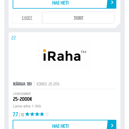
HAE HETI
EHDOT
TIEDOT
22
IKÄRAJA: 18V
KORKO: 20-20%
LAINASUMMAT
25-2000€
Laina-aika: 1-3kk
7.7
/ 10
HAE HETI