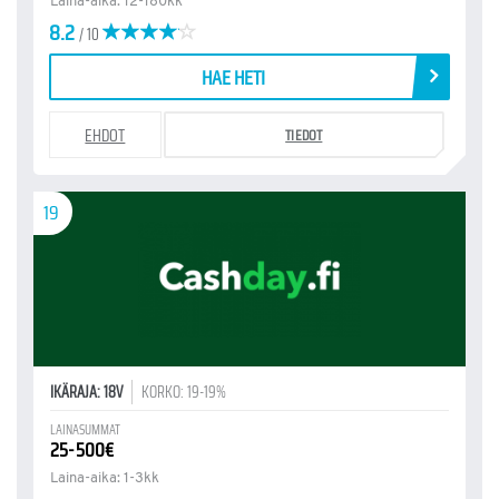
Laina-aika: 12-180kk
8.2
/ 10
HAE HETI
EHDOT
TIEDOT
19
IKÄRAJA: 18V
KORKO: 19-19%
LAINASUMMAT
25-500€
Laina-aika: 1-3kk