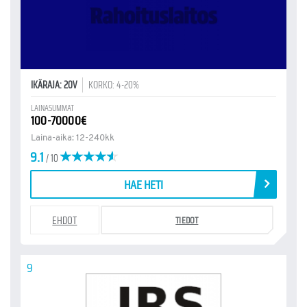
IKÄRAJA: 20V
KORKO: 4-20%
LAINASUMMAT
100-70000€
Laina-aika: 12-240kk
9.1
/ 10
HAE HETI
EHDOT
TIEDOT
9