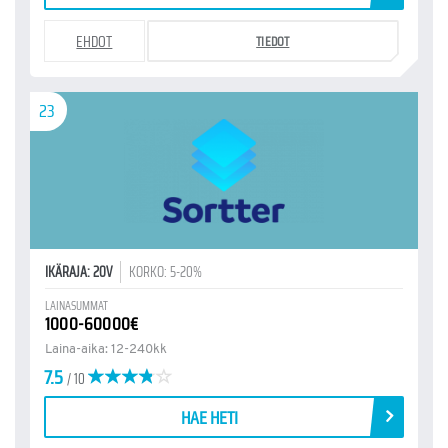
EHDOT
TIEDOT
23
IKÄRAJA: 20V
KORKO: 5-20%
LAINASUMMAT
1000-60000€
Laina-aika: 12-240kk
7.5
/ 10
HAE HETI