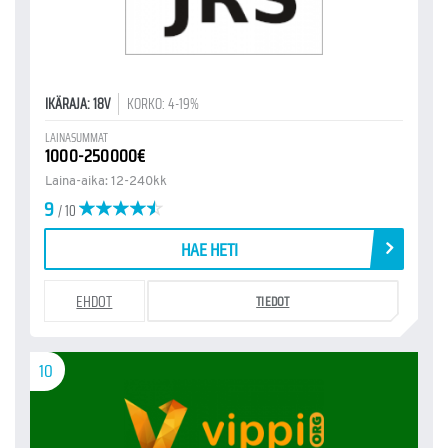
IKÄRAJA: 18V
KORKO: 4-19%
LAINASUMMAT
1000-250000€
Laina-aika: 12-240kk
9
/ 10
HAE HETI
EHDOT
TIEDOT
10