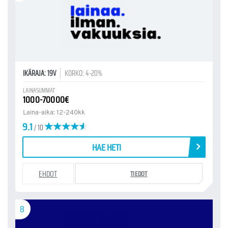
IKÄRAJA: 19V
KORKO: 4-20%
LAINASUMMAT
1000-70000€
Laina-aika: 12-240kk
9.1
/ 10
HAE HETI
EHDOT
TIEDOT
8