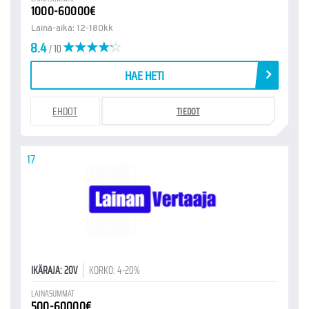
1000-60000€
Laina-aika: 12-180kk
8.4
/ 10
HAE HETI
EHDOT
TIEDOT
17
IKÄRAJA: 20V
KORKO: 4-20%
LAINASUMMAT
500-60000€