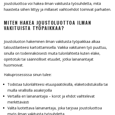
joustoluottoa voi hakea ilman vakituista työsuhdetta, mitä
haasteita siihen liittyy ja millaiset vaihtoehdot toimivat parhaiten.
MITEN HAKEA JOUSTOLUOTTOA ILMAN
VAKITUISTA TYÖPAIKKAA?
Joustoluoton hakeminen ilman vakituista työpaikkaa alkaa
taloustilanteesi kartoittamisella. Vaikka vakituinen työ puuttuu,
sinulla on todennäköisesti muita tulonlähteitä kuten eläke,
opintotuki tai säännölliset etuudet, jotka lainanantajat
huomioivat.
Hakuprosessissa sinun tulee:
Todistaa tulonlähteesi etuuspäätöksillä, eläketodistuksilla tai
muilla virallisilla asiakirjoilla
Vertailla eri lainanantajia – korot ja ehdot vaihtelevat
merkittävästi
Valita luotettava lainanantaja, joka tarjoaa joustoluottoa
myös ilman vakituista työsuhdetta