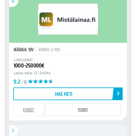
6
IKÄRAJA: 18V
KORKO: 4-19%
LAINASUMMAT
1000-250000€
Laina-aika: 12-240kk
9.2
/ 10
HAE HETI
EHDOT
TIEDOT
7