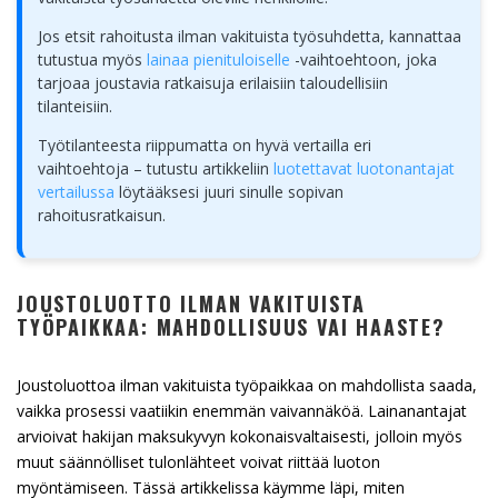
Jos etsit rahoitusta ilman vakituista työsuhdetta, kannattaa
tutustua myös
lainaa pienituloiselle
-vaihtoehtoon, joka
tarjoaa joustavia ratkaisuja erilaisiin taloudellisiin
tilanteisiin.
Työtilanteesta riippumatta on hyvä vertailla eri
vaihtoehtoja – tutustu artikkeliin
luotettavat luotonantajat
vertailussa
löytääksesi juuri sinulle sopivan
rahoitusratkaisun.
JOUSTOLUOTTO ILMAN VAKITUISTA
TYÖPAIKKAA: MAHDOLLISUUS VAI HAASTE?
Joustoluottoa ilman vakituista työpaikkaa on mahdollista saada,
vaikka prosessi vaatiikin enemmän vaivannäköä. Lainanantajat
arvioivat hakijan maksukyvyn kokonaisvaltaisesti, jolloin myös
muut säännölliset tulonlähteet voivat riittää luoton
myöntämiseen. Tässä artikkelissa käymme läpi, miten