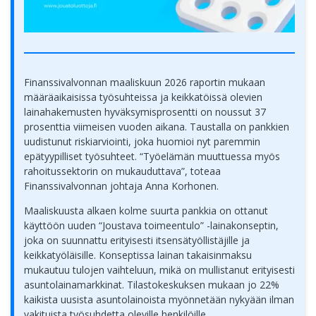
Finanssivalvonnan maaliskuun 2026 raportin mukaan
määräaikaisissa työsuhteissa ja keikkatöissä olevien
lainahakemusten hyväksymisprosentti on noussut 37
prosenttia viimeisen vuoden aikana. Taustalla on pankkien
uudistunut riskiarviointi, joka huomioi nyt paremmin
epätyypilliset työsuhteet. “Työelämän muuttuessa myös
rahoitussektorin on mukauduttava”, toteaa
Finanssivalvonnan johtaja Anna Korhonen.
Maaliskuusta alkaen kolme suurta pankkia on ottanut
käyttöön uuden “Joustava toimeentulo” -lainakonseptin,
joka on suunnattu erityisesti itsensätyöllistäjille ja
keikkatyöläisille. Konseptissa lainan takaisinmaksu
mukautuu tulojen vaihteluun, mikä on mullistanut erityisesti
asuntolainamarkkinat. Tilastokeskuksen mukaan jo 22%
kaikista uusista asuntolainoista myönnetään nykyään ilman
vakituista työsuhdetta oleville henkilöille.