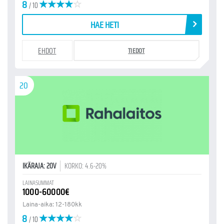
8
/ 10
HAE HETI
EHDOT
TIEDOT
20
IKÄRAJA: 20V
KORKO: 4.6-20%
LAINASUMMAT
1000-60000€
Laina-aika: 12-180kk
8
/ 10