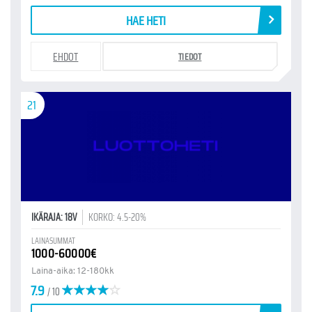
HAE HETI
EHDOT
TIEDOT
21
IKÄRAJA: 18V
KORKO: 4.5-20%
LAINASUMMAT
1000-60000€
Laina-aika: 12-180kk
7.9
/ 10