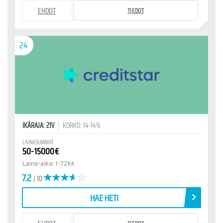
EHDOT
TIEDOT
24
IKÄRAJA: 21V
KORKO: 14-14%
LAINASUMMAT
50-15000€
Laina-aika: 1-72kk
7.2
/ 10
HAE HETI