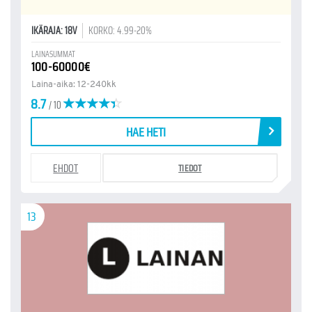
IKÄRAJA: 18V
KORKO: 4.99-20%
LAINASUMMAT
100-60000€
Laina-aika: 12-240kk
8.7
/ 10
HAE HETI
EHDOT
TIEDOT
13