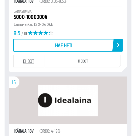
IKÄRAJA: 18V
KORKO: 3.85-8.5%
LAINASUMMAT
5000-1000000€
Laina-aika: 120-360kk
8.5
/ 10
HAE HETI
EHDOT
TIEDOT
15
IKÄRAJA: 18V
KORKO: 4-19%