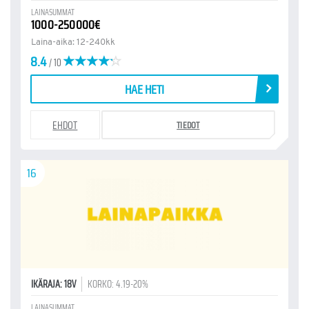
LAINASUMMAT
1000-250000€
Laina-aika: 12-240kk
8.4
/ 10
HAE HETI
EHDOT
TIEDOT
16
IKÄRAJA: 18V
KORKO: 4.19-20%
LAINASUMMAT