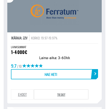
IKÄRAJA: 22V
KORKO: 19.97-19.97%
LAINASUMMAT
1-4000€
Laina-aika: 3-60kk
9.7
/ 10
HAE HETI
EHDOT
TIEDOT