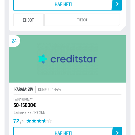
HAE HETI
EHDOT
TIEDOT
24
IKÄRAJA: 21V
KORKO: 14-14%
LAINASUMMAT
50-15000€
Laina-aika: 1-72kk
7.2
/ 10
HAE HETI