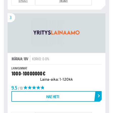
EHDOT
TIEDOT
3
IKÄRAJA: 18V
KORKO: 0-0%
LAINASUMMAT
1000-10000000€
Laina-aika: 1-120kk
9.5
/ 10
HAE HETI