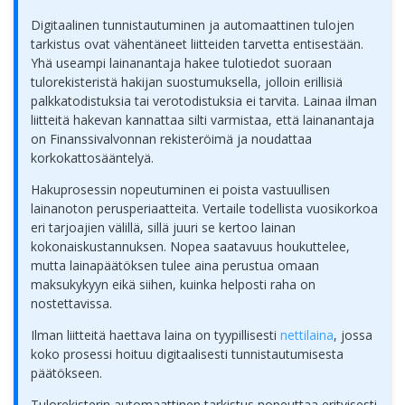
Digitaalinen tunnistautuminen ja automaattinen tulojen
tarkistus ovat vähentäneet liitteiden tarvetta entisestään.
Yhä useampi lainanantaja hakee tulotiedot suoraan
tulorekisteristä hakijan suostumuksella, jolloin erillisiä
palkkatodistuksia tai verotodistuksia ei tarvita. Lainaa ilman
liitteitä hakevan kannattaa silti varmistaa, että lainanantaja
on Finanssivalvonnan rekisteröimä ja noudattaa
korkokattosääntelyä.
Hakuprosessin nopeutuminen ei poista vastuullisen
lainanoton perusperiaatteita. Vertaile todellista vuosikorkoa
eri tarjoajien välillä, sillä juuri se kertoo lainan
kokonaiskustannuksen. Nopea saatavuus houkuttelee,
mutta lainapäätöksen tulee aina perustua omaan
maksukykyyn eikä siihen, kuinka helposti raha on
nostettavissa.
Ilman liitteitä haettava laina on tyypillisesti
nettilaina
, jossa
koko prosessi hoituu digitaalisesti tunnistautumisesta
päätökseen.
Tulorekisterin automaattinen tarkistus nopeuttaa erityisesti