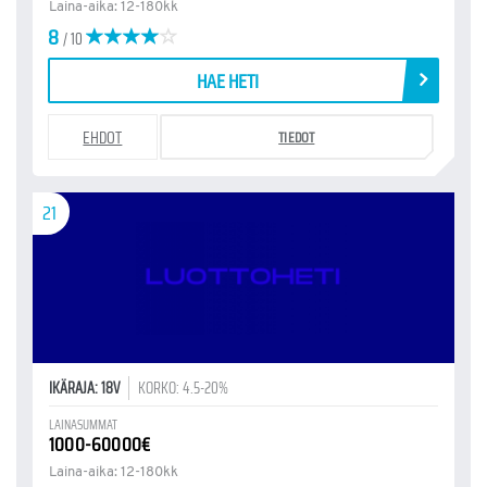
Laina-aika: 12-180kk
8
/ 10
HAE HETI
EHDOT
TIEDOT
21
IKÄRAJA: 18V
KORKO: 4.5-20%
LAINASUMMAT
1000-60000€
Laina-aika: 12-180kk