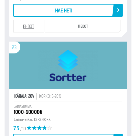
HAE HETI
EHDOT
TIEDOT
23
IKÄRAJA: 20V
KORKO: 5-20%
LAINASUMMAT
1000-60000€
Laina-aika: 12-240kk
7.5
/ 10