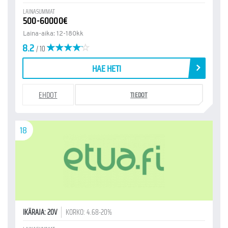
LAINASUMMAT
500-60000€
Laina-aika: 12-180kk
8.2
/ 10
HAE HETI
EHDOT
TIEDOT
18
IKÄRAJA: 20V
KORKO: 4.68-20%