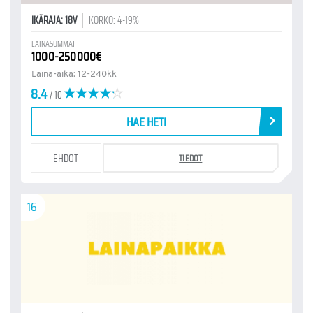
IKÄRAJA: 18V
KORKO: 4-19%
LAINASUMMAT
1000-250000€
Laina-aika: 12-240kk
8.4
/ 10
HAE HETI
EHDOT
TIEDOT
16