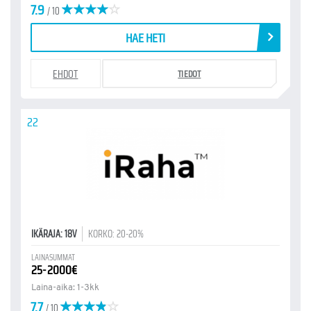
7.9
/ 10
HAE HETI
EHDOT
TIEDOT
22
IKÄRAJA: 18V
KORKO: 20-20%
LAINASUMMAT
25-2000€
Laina-aika: 1-3kk
7.7
/ 10