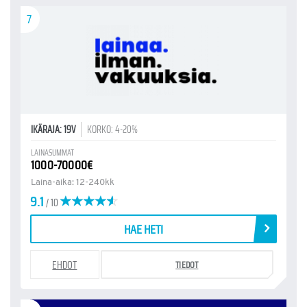
7
IKÄRAJA: 19V
KORKO: 4-20%
LAINASUMMAT
1000-70000€
Laina-aika: 12-240kk
9.1
/ 10
HAE HETI
EHDOT
TIEDOT