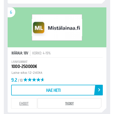
6
IKÄRAJA: 18V
KORKO: 4-19%
LAINASUMMAT
1000-250000€
Laina-aika: 12-240kk
9.2
/ 10
HAE HETI
EHDOT
TIEDOT