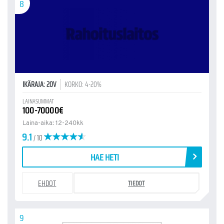
8
IKÄRAJA: 20V
KORKO: 4-20%
LAINASUMMAT
100-70000€
Laina-aika: 12-240kk
9.1
/ 10
HAE HETI
EHDOT
TIEDOT
9