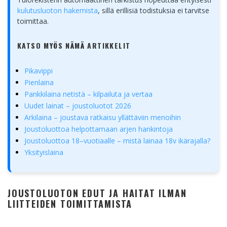
kulutusluoton hakemista
, sillä erillisiä todistuksia ei tarvitse
toimittaa.
KATSO MYÖS NÄMÄ ARTIKKELIT
Pikavippi
Pienlaina
Pankkilaina netistä – kilpailuta ja vertaa
Uudet lainat – joustoluotot 2026
Arkilaina – joustava ratkaisu yllättäviin menoihin
Joustoluottoa helpottamaan arjen hankintoja
Joustoluottoa 18–vuotiaalle – mistä lainaa 18v ikärajalla?
Yksityislaina
JOUSTOLUOTON EDUT JA HAITAT ILMAN
LIITTEIDEN TOIMITTAMISTA