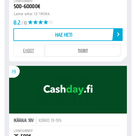
LAINASUMMAT
500-60000€
Laina-aika: 12-180kk
8.2
/ 10
HAE HETI
EHDOT
TIEDOT
19
IKÄRAJA: 18V
KORKO: 19-19%
LAINASUMMAT