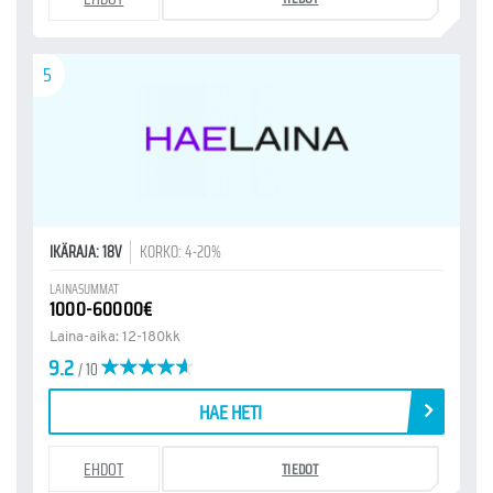
5
IKÄRAJA: 18V
KORKO: 4-20%
LAINASUMMAT
1000-60000€
Laina-aika: 12-180kk
9.2
/ 10
HAE HETI
EHDOT
TIEDOT