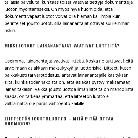
tällaisia palveluita, kun taas toiset vaativat tiettyjä dokumentteja
luoton myöntämiseksi. On myös hyvä huomioida, että
dokumenttivapaat luotot voivat olla hieman kalliimpia kuin
perinteiset joustoluotot, sillä lainanantajat ottavat suuremman
riskin.
MIKSI JOTKUT LAINANANTAJAT VAATIVAT LIITTEITÄ?
Useimmat lainanantajat vaativat liitteitä, koska ne auttavat heitä
arvioimaan asiakkaan maksukykyä ja luottoriskiä. Liitteet, kuten
palkkakuitti tai verotodistus, antavat lainanantajalle käsityksen
siitä, kuinka todennäköistä on, että asiakas pystyy maksamaan
lainan takaisin. Vaikka joustoluottoa ilman liitteitä on mahdollista
saada, on tärkeää ymmärtää, että liitteetön luotto ei
välttämättä ole paras vaihtoehto kaikille.
LIITTEETÖN JOUSTOLUOTTO – MITÄ PITÄÄ OTTAA
HUOMIOON?