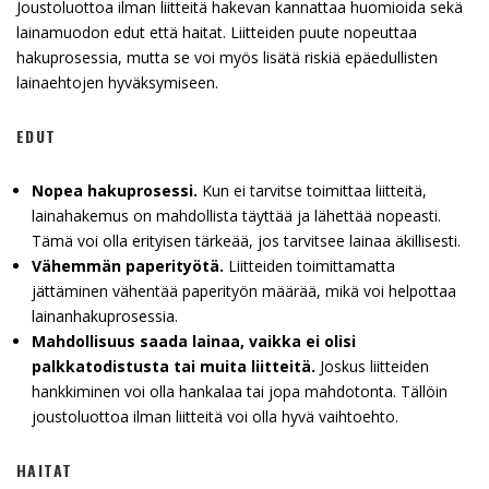
Joustoluottoa ilman liitteitä hakevan kannattaa huomioida sekä
lainamuodon edut että haitat. Liitteiden puute nopeuttaa
hakuprosessia, mutta se voi myös lisätä riskiä epäedullisten
lainaehtojen hyväksymiseen.
EDUT
Nopea hakuprosessi.
Kun ei tarvitse toimittaa liitteitä,
lainahakemus on mahdollista täyttää ja lähettää nopeasti.
Tämä voi olla erityisen tärkeää, jos tarvitsee lainaa äkillisesti.
Vähemmän paperityötä.
Liitteiden toimittamatta
jättäminen vähentää paperityön määrää, mikä voi helpottaa
lainanhakuprosessia.
Mahdollisuus saada lainaa, vaikka ei olisi
palkkatodistusta tai muita liitteitä.
Joskus liitteiden
hankkiminen voi olla hankalaa tai jopa mahdotonta. Tällöin
joustoluottoa ilman liitteitä voi olla hyvä vaihtoehto.
HAITAT