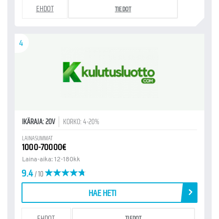
EHDOT
TIEDOT
4
IKÄRAJA: 20V
KORKO: 4-20%
LAINASUMMAT
1000-70000€
Laina-aika: 12-180kk
9.4
/ 10
HAE HETI
EHDOT
TIEDOT