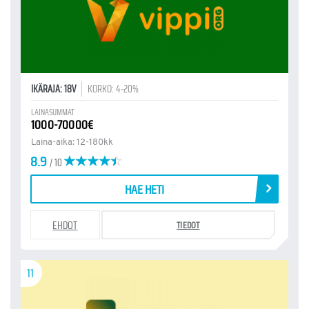
IKÄRAJA: 18V
KORKO: 4-20%
LAINASUMMAT
1000-70000€
Laina-aika: 12-180kk
8.9
/ 10
HAE HETI
EHDOT
TIEDOT
11