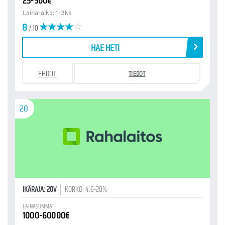
25-500€
Laina-aika: 1-3kk
8
/ 10
HAE HETI
EHDOT
TIEDOT
20
IKÄRAJA: 20V
KORKO: 4.6-20%
LAINASUMMAT
1000-60000€