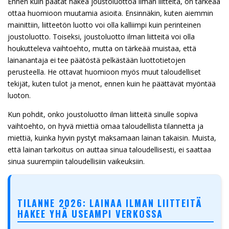
Ennen kuin päätät hakea joustoluottoa ilman liitteitä, on tärkeää
ottaa huomioon muutamia asioita. Ensinnäkin, kuten aiemmin
mainittiin, liitteetön luotto voi olla kalliimpi kuin perinteinen
joustoluotto. Toiseksi, joustoluotto ilman liitteitä voi olla
houkutteleva vaihtoehto, mutta on tärkeää muistaa, että
lainanantaja ei tee päätöstä pelkästään luottotietojen
perusteella. He ottavat huomioon myös muut taloudelliset
tekijät, kuten tulot ja menot, ennen kuin he päättävät myöntää
luoton.
Kun pohdit, onko joustoluotto ilman liitteitä sinulle sopiva
vaihtoehto, on hyvä miettiä omaa taloudellista tilannetta ja
miettiä, kuinka hyvin pystyt maksamaan lainan takaisin. Muista,
että lainan tarkoitus on auttaa sinua taloudellisesti, ei saattaa
sinua suurempiin taloudellisiin vaikeuksiin.
TILANNE 2026: LAINAA ILMAN LIITTEITÄ
HAKEE YHÄ USEAMPI VERKOSSA