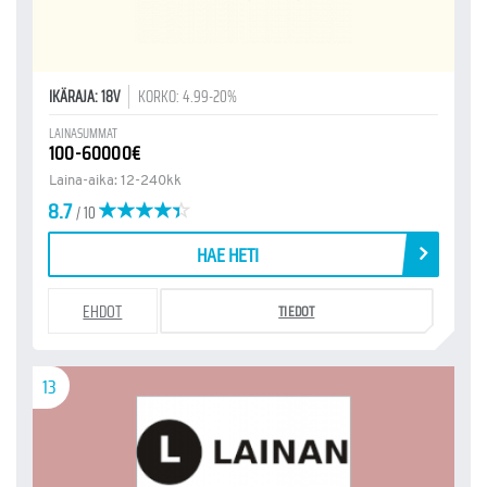
IKÄRAJA: 18V
KORKO: 4.99-20%
LAINASUMMAT
100-60000€
Laina-aika: 12-240kk
8.7
/ 10
HAE HETI
EHDOT
TIEDOT
13