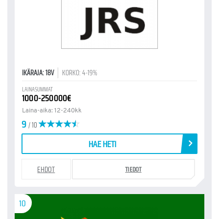
IKÄRAJA: 18V
KORKO: 4-19%
LAINASUMMAT
1000-250000€
Laina-aika: 12-240kk
9
/ 10
HAE HETI
EHDOT
TIEDOT
10