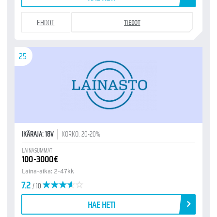
EHDOT
TIEDOT
25
IKÄRAJA: 18V
KORKO: 20-20%
LAINASUMMAT
100-3000€
Laina-aika: 2-47kk
7.2
/ 10
HAE HETI