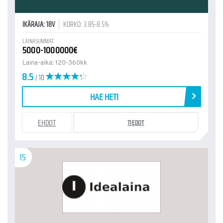
IKÄRAJA: 18V
KORKO: 3.85-8.5%
LAINASUMMAT
5000-1000000€
Laina-aika: 120-360kk
8.5
/ 10
HAE HETI
EHDOT
TIEDOT
15