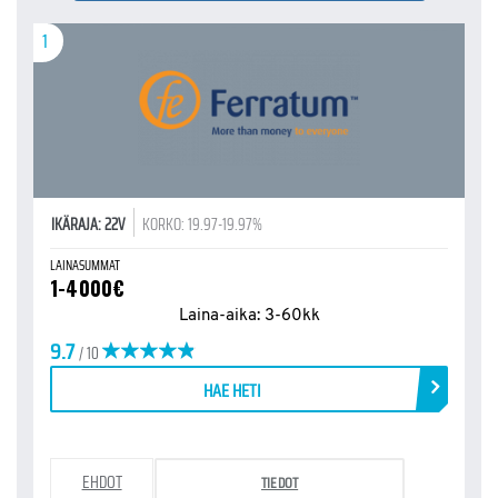
1
IKÄRAJA: 22V
KORKO: 19.97-19.97%
LAINASUMMAT
1-4000€
Laina-aika: 3-60kk
9.7
/ 10
HAE HETI
EHDOT
TIEDOT