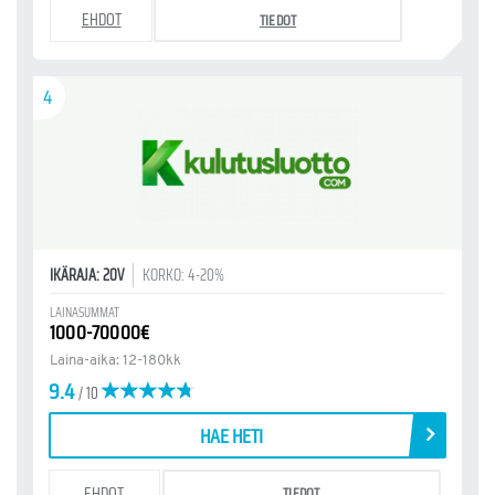
EHDOT
TIEDOT
4
IKÄRAJA: 20V
KORKO: 4-20%
LAINASUMMAT
1000-70000€
Laina-aika: 12-180kk
9.4
/ 10
HAE HETI
EHDOT
TIEDOT