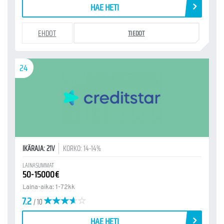
HAE HETI
EHDOT
TIEDOT
24
IKÄRAJA: 21V
KORKO: 14-14%
LAINASUMMAT
50-15000€
Laina-aika: 1-72kk
7.2
/ 10
HAE HETI