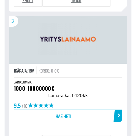
EHDOT
TIEDOT
3
IKÄRAJA: 18V
KORKO: 0-0%
LAINASUMMAT
1000-10000000€
Laina-aika: 1-120kk
9.5
/ 10
HAE HETI