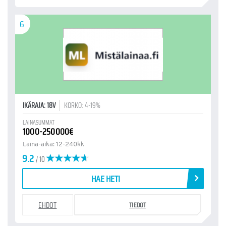
6
IKÄRAJA: 18V
KORKO: 4-19%
LAINASUMMAT
1000-250000€
Laina-aika: 12-240kk
9.2
/ 10
HAE HETI
EHDOT
TIEDOT