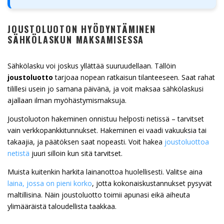
JOUSTOLUOTON HYÖDYNTÄMINEN
SÄHKÖLASKUN MAKSAMISESSA
Sähkölasku voi joskus yllättää suuruudellaan. Tällöin
joustoluotto
tarjoaa nopean ratkaisun tilanteeseen. Saat rahat
tilillesi usein jo samana päivänä, ja voit maksaa sähkölaskusi
ajallaan ilman myöhästymismaksuja.
Joustoluoton hakeminen onnistuu helposti netissä – tarvitset
vain verkkopankkitunnukset. Hakeminen ei vaadi vakuuksia tai
takaajia, ja päätöksen saat nopeasti. Voit hakea
joustoluottoa
netistä
juuri silloin kun sitä tarvitset.
Muista kuitenkin harkita lainanottoa huolellisesti. Valitse aina
laina, jossa on pieni korko
, jotta kokonaiskustannukset pysyvät
maltillisina. Näin joustoluotto toimii apunasi eikä aiheuta
ylimääräistä taloudellista taakkaa.