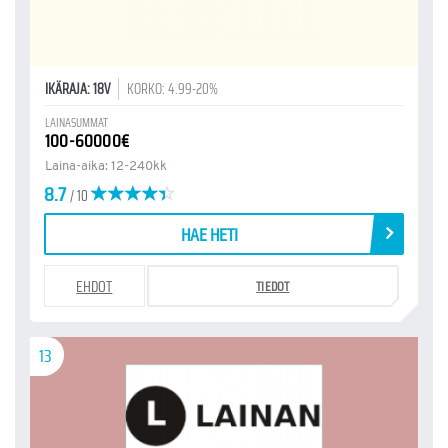
IKÄRAJA: 18V
KORKO: 4.99-20%
LAINASUMMAT
100-60000€
Laina-aika: 12-240kk
8.7
/ 10
HAE HETI
EHDOT
TIEDOT
13