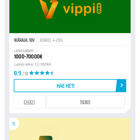
IKÄRAJA: 18V
KORKO: 4-20%
LAINASUMMAT
1000-70000€
Laina-aika: 12-180kk
8.9
/ 10
HAE HETI
EHDOT
TIEDOT
11