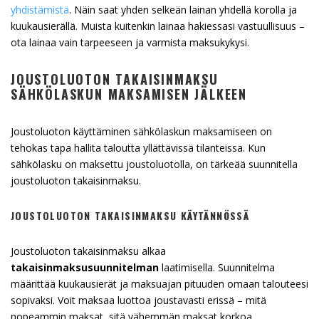
yhdistämistä
. Näin saat yhden selkeän lainan yhdellä korolla ja
kuukausierällä. Muista kuitenkin lainaa hakiessasi vastuullisuus –
ota lainaa vain tarpeeseen ja varmista maksukykysi.
JOUSTOLUOTON TAKAISINMAKSU
SÄHKÖLASKUN MAKSAMISEN JÄLKEEN
Joustoluoton käyttäminen sähkölaskun maksamiseen on
tehokas tapa hallita taloutta yllättävissä tilanteissa. Kun
sähkölasku on maksettu joustoluotolla, on tärkeää suunnitella
joustoluoton takaisinmaksu.
JOUSTOLUOTON TAKAISINMAKSU KÄYTÄNNÖSSÄ
Joustoluoton takaisinmaksu alkaa
takaisinmaksusuunnitelman
laatimisella. Suunnitelma
määrittää kuukausierät ja maksuajan pituuden omaan talouteesi
sopivaksi. Voit maksaa luottoa joustavasti erissä – mitä
nopeammin maksat, sitä vähemmän maksat korkoa.