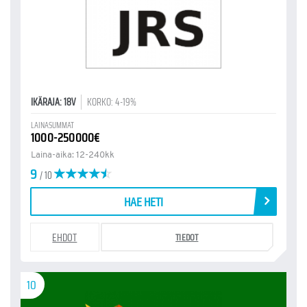
IKÄRAJA: 18V
KORKO: 4-19%
LAINASUMMAT
1000-250000€
Laina-aika: 12-240kk
9
/ 10
HAE HETI
EHDOT
TIEDOT
10