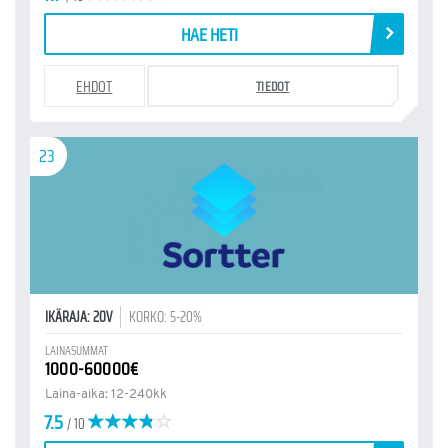
HAE HETI
EHDOT
TIEDOT
23
IKÄRAJA: 20V
KORKO: 5-20%
LAINASUMMAT
1000-60000€
Laina-aika: 12-240kk
7.5
/ 10