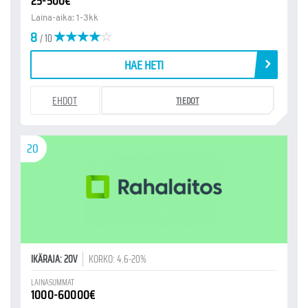
25-500€
Laina-aika: 1-3kk
8
/ 10
HAE HETI
EHDOT
TIEDOT
20
IKÄRAJA: 20V
KORKO: 4.6-20%
LAINASUMMAT
1000-60000€