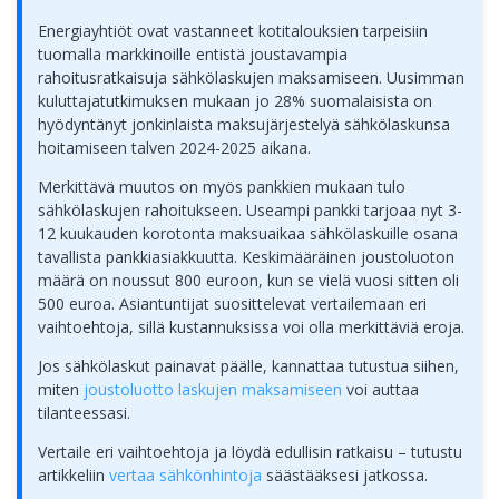
Energiayhtiöt ovat vastanneet kotitalouksien tarpeisiin
tuomalla markkinoille entistä joustavampia
rahoitusratkaisuja sähkölaskujen maksamiseen. Uusimman
kuluttajatutkimuksen mukaan jo 28% suomalaisista on
hyödyntänyt jonkinlaista maksujärjestelyä sähkölaskunsa
hoitamiseen talven 2024-2025 aikana.
Merkittävä muutos on myös pankkien mukaan tulo
sähkölaskujen rahoitukseen. Useampi pankki tarjoaa nyt 3-
12 kuukauden korotonta maksuaikaa sähkölaskuille osana
tavallista pankkiasiakkuutta. Keskimääräinen joustoluoton
määrä on noussut 800 euroon, kun se vielä vuosi sitten oli
500 euroa. Asiantuntijat suosittelevat vertailemaan eri
vaihtoehtoja, sillä kustannuksissa voi olla merkittäviä eroja.
Jos sähkölaskut painavat päälle, kannattaa tutustua siihen,
miten
joustoluotto laskujen maksamiseen
voi auttaa
tilanteessasi.
Vertaile eri vaihtoehtoja ja löydä edullisin ratkaisu – tutustu
artikkeliin
vertaa sähkönhintoja
säästääksesi jatkossa.