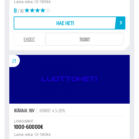
Laina-aika: 12-180kk
8
/ 10
HAE HETI
EHDOT
TIEDOT
21
IKÄRAJA: 18V
KORKO: 4.5-20%
LAINASUMMAT
1000-60000€
Laina-aika: 12-180kk