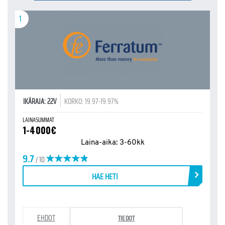
1
IKÄRAJA: 22V
KORKO: 19.97-19.97%
LAINASUMMAT
1-4000€
Laina-aika: 3-60kk
9.7
/ 10
HAE HETI
EHDOT
TIEDOT