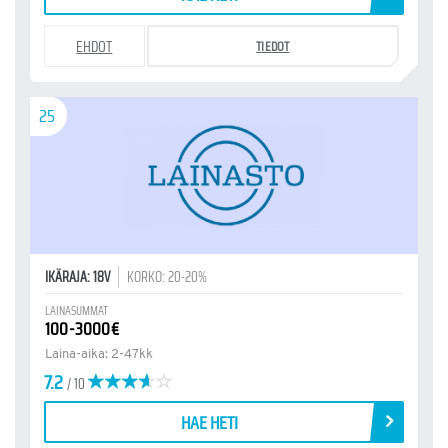
EHDOT
TIEDOT
25
IKÄRAJA: 18V
KORKO: 20-20%
LAINASUMMAT
100-3000€
Laina-aika: 2-47kk
7.2
/ 10
HAE HETI