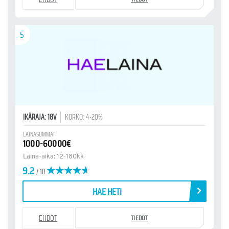
5
IKÄRAJA: 18V
KORKO: 4-20%
LAINASUMMAT
1000-60000€
Laina-aika: 12-180kk
9.2
/ 10
HAE HETI
EHDOT
TIEDOT