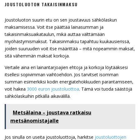
JOUSTOLUOTON TAKAISINMAKSU
Joustoluoton suurin etu on sen joustavuus sähkölaskun
maksamisessa. Voit itse päättää lainasumman ja
takaisinmaksuaikataulun, mikä auttaa välttämään
myöhästymismaksut. Takaisinmaksu tapahtuu kuukausierissä,
joiden suuruuden voit itse määrittää – mitä nopeammin maksat,
sitä vähemmän maksat korkoja.
Vertaile aina eri lainantarjoajien ehtoja ja korkoja löytääksesi
itsellesi sopivimman vaihtoehdon. Jos tarvitset isomman
summan esimerkiksi kodin energiatehokkuuden parantamiseen,
voit hakea
3000 euron joustoluottoa
. Tämä voi tuoda säästöjä
sähkölaskuihin pitkällä aikavälillä.
Metsälaina – joustava ratkaisu
metsänomistajalle
Jos sinulla on useita joustoluottoja, harkitse
joustoluottojen