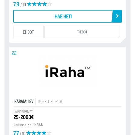
7.9
/ 10
HAE HETI
EHDOT
TIEDOT
22
IKÄRAJA: 18V
KORKO: 20-20%
LAINASUMMAT
25-2000€
Laina-aika: 1-3kk
7.7
/ 10