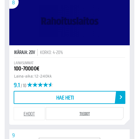
8
IKÄRAJA: 20V
KORKO: 4-20%
LAINASUMMAT
100-70000€
Laina-aika: 12-240kk
9.1
/ 10
HAE HETI
EHDOT
TIEDOT
9