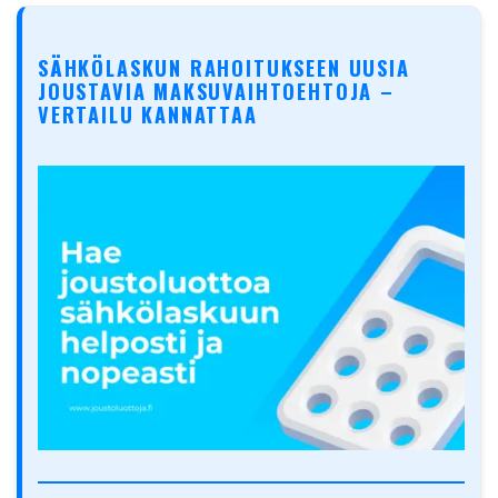
SÄHKÖLASKUN RAHOITUKSEEN UUSIA
JOUSTAVIA MAKSUVAIHTOEHTOJA –
VERTAILU KANNATTAA