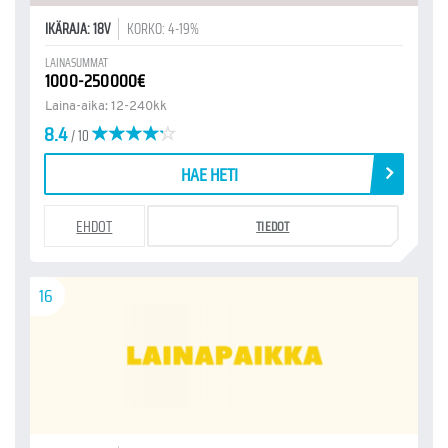
IKÄRAJA: 18V
KORKO: 4-19%
LAINASUMMAT
1000-250000€
Laina-aika: 12-240kk
8.4
/ 10
HAE HETI
EHDOT
TIEDOT
16