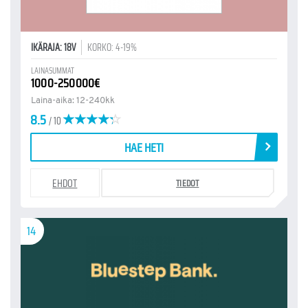
IKÄRAJA: 18V
KORKO: 4-19%
LAINASUMMAT
1000-250000€
Laina-aika: 12-240kk
8.5
/ 10
HAE HETI
EHDOT
TIEDOT
14