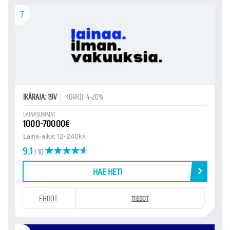
7
IKÄRAJA: 19V
KORKO: 4-20%
LAINASUMMAT
1000-70000€
Laina-aika: 12-240kk
9.1
/ 10
HAE HETI
EHDOT
TIEDOT