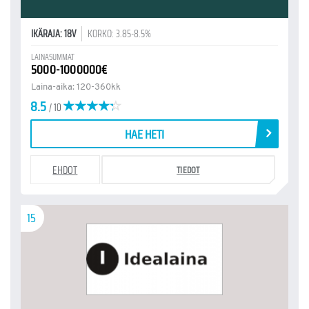
IKÄRAJA: 18V
KORKO: 3.85-8.5%
LAINASUMMAT
5000-1000000€
Laina-aika: 120-360kk
8.5
/ 10
HAE HETI
EHDOT
TIEDOT
15