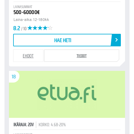
LAINASUMMAT
500-60000€
Laina-aika: 12-180kk
8.2
/ 10
HAE HETI
EHDOT
TIEDOT
18
IKÄRAJA: 20V
KORKO: 4.68-20%