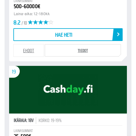
LAINASUMMAT
500-60000€
Laina-aika: 12-180kk
8.2
/ 10
HAE HETI
EHDOT
TIEDOT
19
IKÄRAJA: 18V
KORKO: 19-19%
LAINASUMMAT