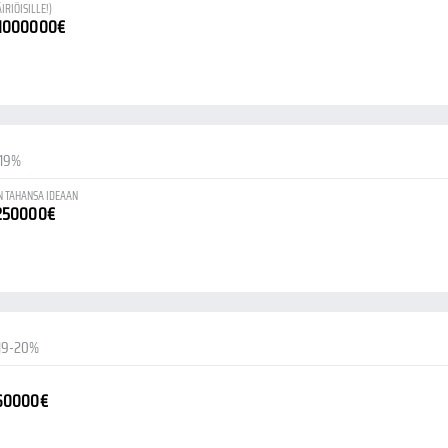
RIÖISILLE!)
-1000000€
-19%
IN TAHANSA IDEAAN
-250000€
19-20%
-60000€