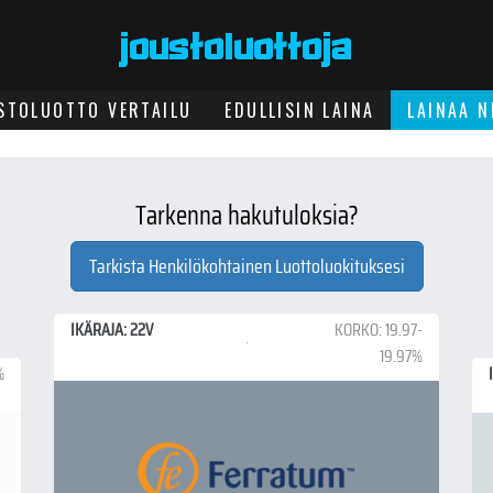
STOLUOTTO VERTAILU
EDULLISIN LAINA
LAINAA N
Tarkenna hakutuloksia?
Tarkista Henkilökohtainen Luottoluokituksesi
IKÄRAJA: 22V
KORKO: 19.97-
19.97%
%