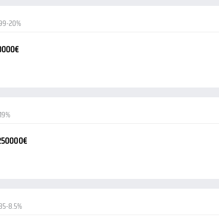
.99-20%
0000€
-19%
-250000€
85-8.5%