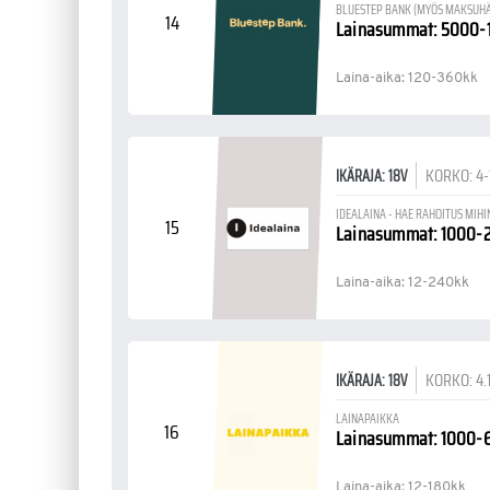
BLUESTEP BANK (MYÖS MAKSUHÄI
14
Lainasummat: 5000
Laina-aika: 120-360kk
KORKO: 4
IKÄRAJA: 18V
IDEALAINA - HAE RAHOITUS MIH
15
Lainasummat: 1000
Laina-aika: 12-240kk
KORKO: 4.
IKÄRAJA: 18V
LAINAPAIKKA
16
Lainasummat: 1000
Laina-aika: 12-180kk