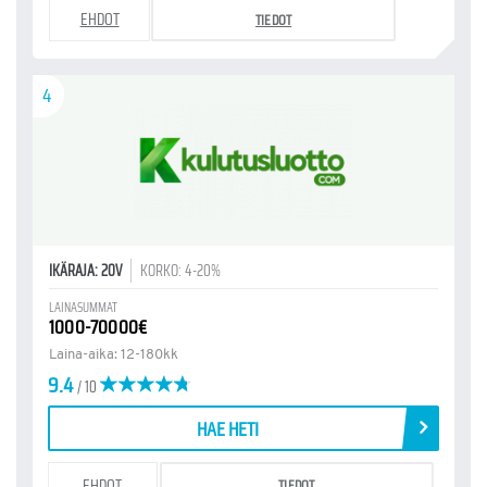
EHDOT
TIEDOT
4
IKÄRAJA: 20V
KORKO: 4-20%
LAINASUMMAT
1000-70000€
Laina-aika: 12-180kk
9.4
/ 10
HAE HETI
EHDOT
TIEDOT