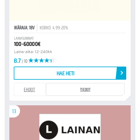
IKÄRAJA: 18V
KORKO: 4.99-20%
LAINASUMMAT
100-60000€
Laina-aika: 12-240kk
8.7
/ 10
HAE HETI
EHDOT
TIEDOT
13