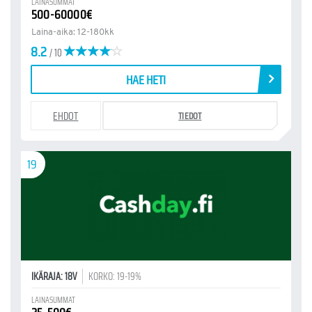
LAINASUMMAT
500-60000€
Laina-aika: 12-180kk
8.2
/ 10
HAE HETI
EHDOT
TIEDOT
19
IKÄRAJA: 18V
KORKO: 19-19%
LAINASUMMAT