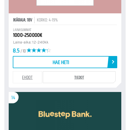
IKÄRAJA: 18V
KORKO: 4-19%
LAINASUMMAT
1000-250000€
Laina-aika: 12-240kk
8.5
/ 10
HAE HETI
EHDOT
TIEDOT
14