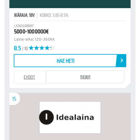
IKÄRAJA: 18V
KORKO: 3.85-8.5%
LAINASUMMAT
5000-1000000€
Laina-aika: 120-360kk
8.5
/ 10
HAE HETI
EHDOT
TIEDOT
15