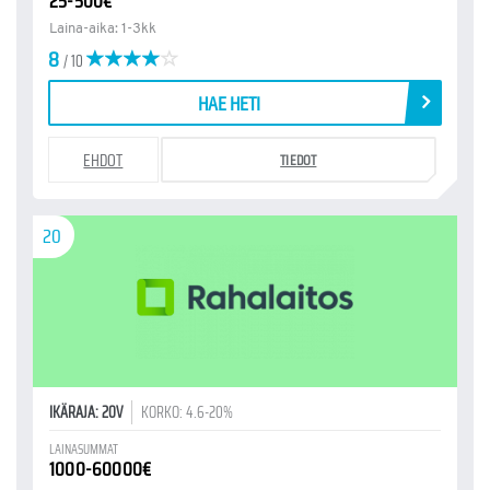
25-500€
Laina-aika: 1-3kk
8
/ 10
HAE HETI
EHDOT
TIEDOT
20
IKÄRAJA: 20V
KORKO: 4.6-20%
LAINASUMMAT
1000-60000€