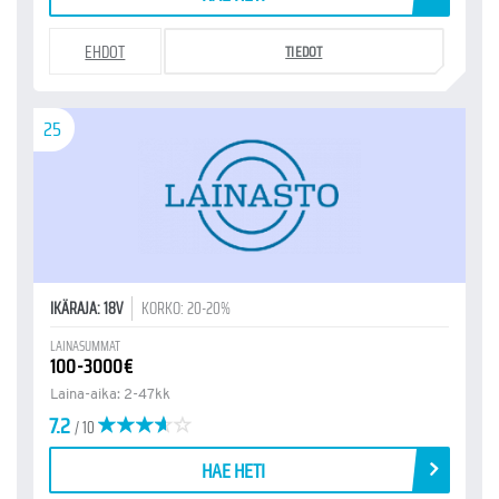
EHDOT
TIEDOT
25
IKÄRAJA: 18V
KORKO: 20-20%
LAINASUMMAT
100-3000€
Laina-aika: 2-47kk
7.2
/ 10
HAE HETI