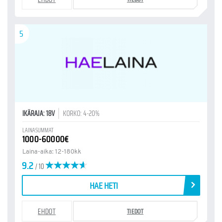
5
IKÄRAJA: 18V
KORKO: 4-20%
LAINASUMMAT
1000-60000€
Laina-aika: 12-180kk
9.2
/ 10
HAE HETI
EHDOT
TIEDOT