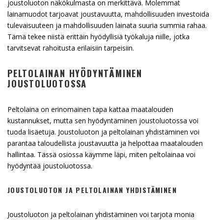
joustoluoton näkökulmasta on merkittävä. Molemmat
lainamuodot tarjoavat joustavuutta, mahdollisuuden investoida
tulevaisuuteen ja mahdollisuuden lainata suuria summia rahaa.
Tämä tekee niistä erittäin hyödyllisiä työkaluja niille, jotka
tarvitsevat rahoitusta erilaisiin tarpeisiin.
PELTOLAINAN HYÖDYNTÄMINEN
JOUSTOLUOTOSSA
Peltolaina on erinomainen tapa kattaa maatalouden
kustannukset, mutta sen hyödyntäminen joustoluotossa voi
tuoda lisäetuja. Joustoluoton ja peltolainan yhdistäminen voi
parantaa taloudellista joustavuutta ja helpottaa maatalouden
hallintaa. Tässä osiossa käymme läpi, miten peltolainaa voi
hyödyntää joustoluotossa.
JOUSTOLUOTON JA PELTOLAINAN YHDISTÄMINEN
Joustoluoton ja peltolainan yhdistäminen voi tarjota monia