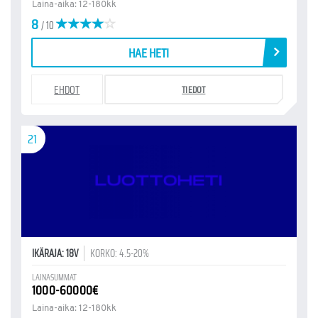
Laina-aika: 12-180kk
8
/ 10
HAE HETI
EHDOT
TIEDOT
21
IKÄRAJA: 18V
KORKO: 4.5-20%
LAINASUMMAT
1000-60000€
Laina-aika: 12-180kk