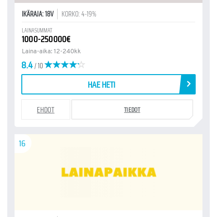
IKÄRAJA: 18V
KORKO: 4-19%
LAINASUMMAT
1000-250000€
Laina-aika: 12-240kk
8.4
/ 10
HAE HETI
EHDOT
TIEDOT
16