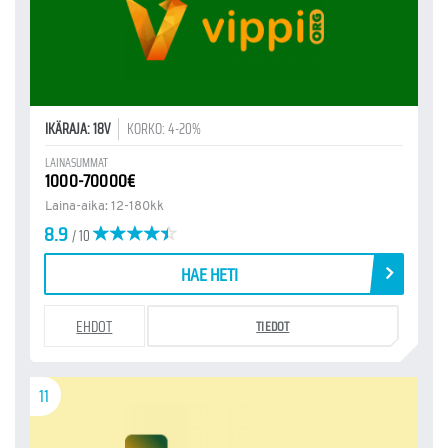
IKÄRAJA: 18V
KORKO: 4-20%
LAINASUMMAT
1000-70000€
Laina-aika: 12-180kk
8.9
/ 10
HAE HETI
EHDOT
TIEDOT
11