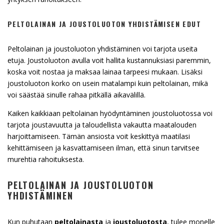
PELTOLAINAN JA JOUSTOLUOTON YHDISTÄMISEN EDUT
Peltolainan ja joustoluoton yhdistäminen voi tarjota useita
etuja. Joustoluoton avulla voit hallita kustannuksiasi paremmin,
koska voit nostaa ja maksaa lainaa tarpeesi mukaan. Lisäksi
joustoluoton korko on usein matalampi kuin peltolainan, mikä
voi säästää sinulle rahaa pitkällä aikavälillä.
Kaiken kaikkiaan peltolainan hyödyntäminen joustoluotossa voi
tarjota joustavuutta ja taloudellista vakautta maatalouden
harjoittamiseen. Tämän ansiosta voit keskittyä maatilasi
kehittämiseen ja kasvattamiseen ilman, että sinun tarvitsee
murehtia rahoituksesta.
PELTOLAINAN JA JOUSTOLUOTON
YHDISTÄMINEN
Kun puhutaan
peltolainasta
ja
joustoluotosta
, tulee monelle