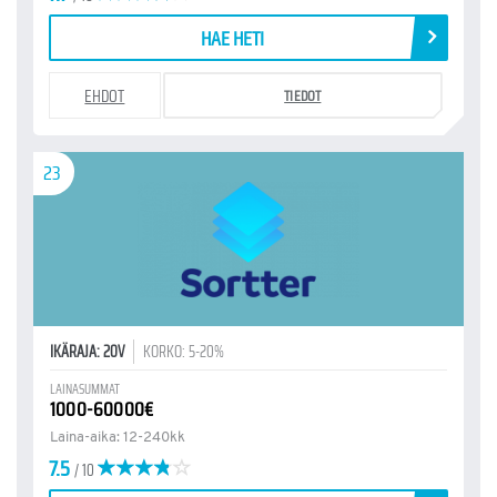
HAE HETI
EHDOT
TIEDOT
23
IKÄRAJA: 20V
KORKO: 5-20%
LAINASUMMAT
1000-60000€
Laina-aika: 12-240kk
7.5
/ 10