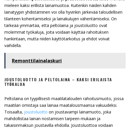
mieleen kaksi erillistä lainamuotoa. Kuitenkin näiden kahden
lainatyypin yhdistäminen voi olla hyvinkin järkevää taloudellisen
tilanteen kohentamiseksi ja lainakulujen vähentämiseksi. On
tärkeää ymmärtää, että peltolaina ja joustoluotto ovat
molemmat työkaluja, joita voidaan käyttää rahoituksen
hankintaan, mutta niiden käyttötarkoitus ja ehdot voivat
vaihdella.
Remonttilainalaskuri
JOUSTOLUOTTO JA PELTOLAINA – KAKSI ERILAISTA
TYÖKALUA
Peltolaina on tyypillisesti maatilatalouden rahoitusmuoto, jossa
maatilan omistaja saa lainaa maatalousmaansa vakuudeksi.
Toisaalta,
joustoluotto
on joustavampi lainamuoto, joka
mahdollistaa lainan nostamisen tarpeen mukaan ja
takaisinmaksun joustavilla ehdoilla. Joustoluottoa voidaan