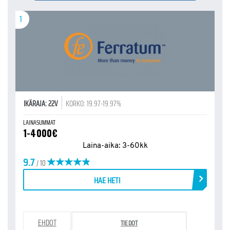
1
IKÄRAJA: 22V
KORKO: 19.97-19.97%
LAINASUMMAT
1-4000€
Laina-aika: 3-60kk
9.7
/ 10
HAE HETI
EHDOT
TIEDOT