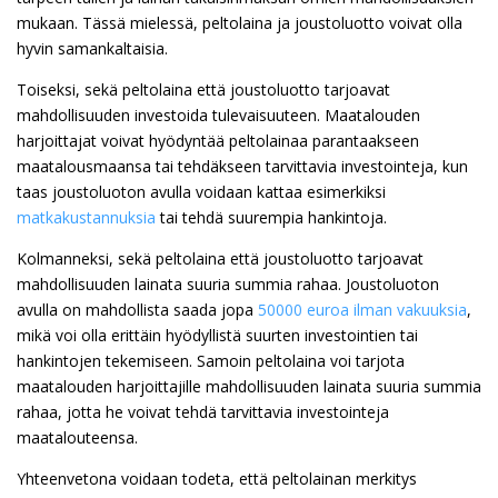
mukaan. Tässä mielessä, peltolaina ja joustoluotto voivat olla
hyvin samankaltaisia.
Toiseksi, sekä peltolaina että joustoluotto tarjoavat
mahdollisuuden investoida tulevaisuuteen. Maatalouden
harjoittajat voivat hyödyntää peltolainaa parantaakseen
maatalousmaansa tai tehdäkseen tarvittavia investointeja, kun
taas joustoluoton avulla voidaan kattaa esimerkiksi
matkakustannuksia
tai tehdä suurempia hankintoja.
Kolmanneksi, sekä peltolaina että joustoluotto tarjoavat
mahdollisuuden lainata suuria summia rahaa. Joustoluoton
avulla on mahdollista saada jopa
50000 euroa ilman vakuuksia
,
mikä voi olla erittäin hyödyllistä suurten investointien tai
hankintojen tekemiseen. Samoin peltolaina voi tarjota
maatalouden harjoittajille mahdollisuuden lainata suuria summia
rahaa, jotta he voivat tehdä tarvittavia investointeja
maatalouteensa.
Yhteenvetona voidaan todeta, että peltolainan merkitys