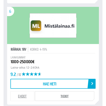
6
IKÄRAJA: 18V
KORKO: 4-19%
LAINASUMMAT
1000-250000€
Laina-aika: 12-240kk
9.2
/ 10
HAE HETI
EHDOT
TIEDOT