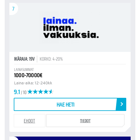
7
IKÄRAJA: 19V
KORKO: 4-20%
LAINASUMMAT
1000-70000€
Laina-aika: 12-240kk
9.1
/ 10
HAE HETI
EHDOT
TIEDOT