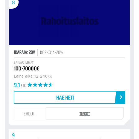
8
IKÄRAJA: 20V
KORKO: 4-20%
LAINASUMMAT
100-70000€
Laina-aika: 12-240kk
9.1
/ 10
HAE HETI
EHDOT
TIEDOT
9