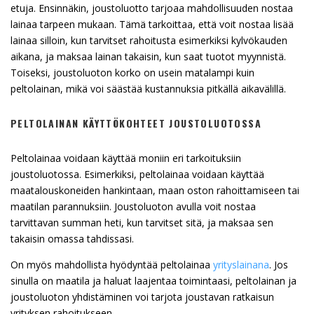
etuja. Ensinnäkin, joustoluotto tarjoaa mahdollisuuden nostaa
lainaa tarpeen mukaan. Tämä tarkoittaa, että voit nostaa lisää
lainaa silloin, kun tarvitset rahoitusta esimerkiksi kylvökauden
aikana, ja maksaa lainan takaisin, kun saat tuotot myynnistä.
Toiseksi, joustoluoton korko on usein matalampi kuin
peltolainan, mikä voi säästää kustannuksia pitkällä aikavälillä.
PELTOLAINAN KÄYTTÖKOHTEET JOUSTOLUOTOSSA
Peltolainaa voidaan käyttää moniin eri tarkoituksiin
joustoluotossa. Esimerkiksi, peltolainaa voidaan käyttää
maatalouskoneiden hankintaan, maan oston rahoittamiseen tai
maatilan parannuksiin. Joustoluoton avulla voit nostaa
tarvittavan summan heti, kun tarvitset sitä, ja maksaa sen
takaisin omassa tahdissasi.
On myös mahdollista hyödyntää peltolainaa
yrityslainana
. Jos
sinulla on maatila ja haluat laajentaa toimintaasi, peltolainan ja
joustoluoton yhdistäminen voi tarjota joustavan ratkaisun
yrityksen rahoitukseen.