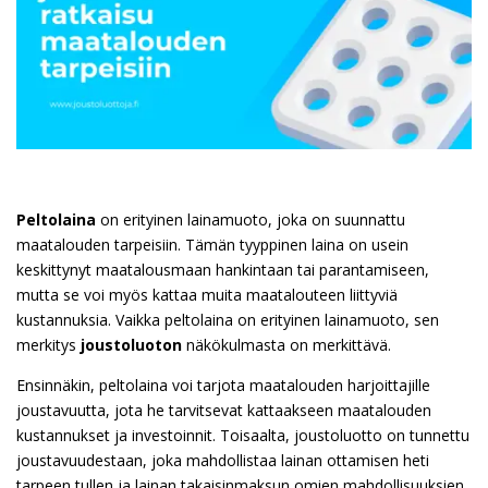
Peltolaina
on erityinen lainamuoto, joka on suunnattu
maatalouden tarpeisiin. Tämän tyyppinen laina on usein
keskittynyt maatalousmaan hankintaan tai parantamiseen,
mutta se voi myös kattaa muita maatalouteen liittyviä
kustannuksia. Vaikka peltolaina on erityinen lainamuoto, sen
merkitys
joustoluoton
näkökulmasta on merkittävä.
Ensinnäkin, peltolaina voi tarjota maatalouden harjoittajille
joustavuutta, jota he tarvitsevat kattaakseen maatalouden
kustannukset ja investoinnit. Toisaalta, joustoluotto on tunnettu
joustavuudestaan, joka mahdollistaa lainan ottamisen heti
tarpeen tullen ja lainan takaisinmaksun omien mahdollisuuksien