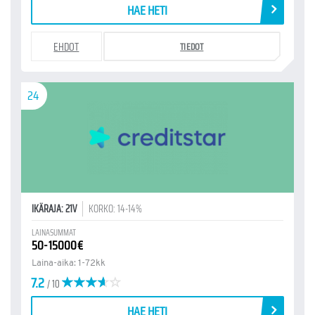
HAE HETI
EHDOT
TIEDOT
24
IKÄRAJA: 21V
KORKO: 14-14%
LAINASUMMAT
50-15000€
Laina-aika: 1-72kk
7.2
/ 10
HAE HETI