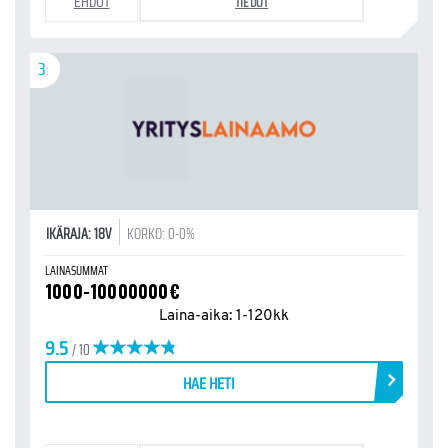
EHDOT
TIEDOT
3
IKÄRAJA: 18V
KORKO: 0-0%
LAINASUMMAT
1000-10000000€
Laina-aika: 1-120kk
9.5
/ 10
HAE HETI