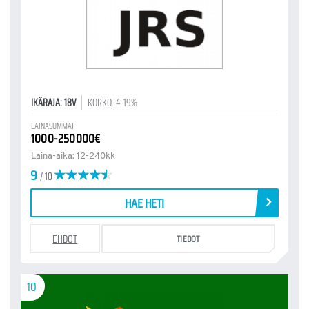
IKÄRAJA: 18V
KORKO: 4-19%
LAINASUMMAT
1000-250000€
Laina-aika: 12-240kk
9
/ 10
HAE HETI
EHDOT
TIEDOT
10