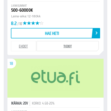
LAINASUMMAT
500-60000€
Laina-aika: 12-180kk
8.2
/ 10
HAE HETI
EHDOT
TIEDOT
18
IKÄRAJA: 20V
KORKO: 4.68-20%