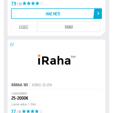
7.9
/ 10
HAE HETI
EHDOT
TIEDOT
22
IKÄRAJA: 18V
KORKO: 20-20%
LAINASUMMAT
25-2000€
Laina-aika: 1-3kk
7.7
/ 10