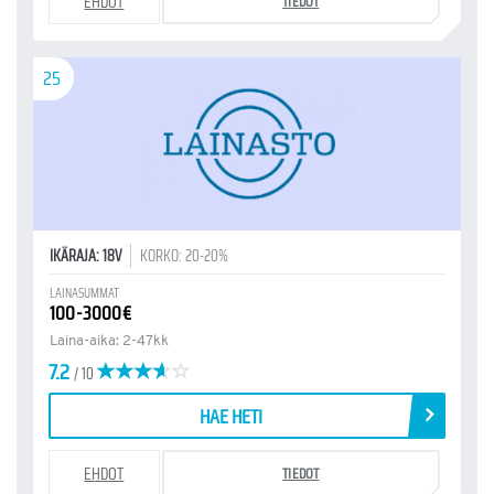
EHDOT
TIEDOT
25
IKÄRAJA: 18V
KORKO: 20-20%
LAINASUMMAT
100-3000€
Laina-aika: 2-47kk
7.2
/ 10
HAE HETI
EHDOT
TIEDOT