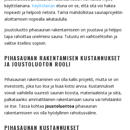
käyttölainana.
Käyttölainan
etuna on se, että sitä voi hakea
nopeasti ja helposti netistä. Tämä mahdollistaa saunaprojektin
aloittamisen nopealla aikataululla.
Joustoluotto pihasaunan rakentamiseen on joustava ja helppo
tapa rahoittaa unelmiesi sauna. Tutustu eri vaihtoehtoihin ja
valitse itsellesi sopivin.
PIHASAUNAN RAKENTAMISEN KUSTANNUKSET
JA JOUSTOLUOTON ROOLI
Pihasaunan rakentaminen voi olla kallis projekti, mutta se on
investointi, joka tuo iloa ja lisää kotisi arvoa. Kustannukset
voivat vaihdella suuresti saunan koosta, materiaaleista ja siitä,
palkataanko ammattilainen rakentamaan sauna vai tehdäänkö
se itse. Tässä kohtaa
joustoluottoa
pihasaunan
rakentamiseen voi olla hyödyllinen rahoitusväline.
PIHASAUNAN KUSTANNUKSET