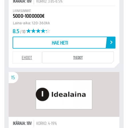
IKÄRAJA: 18V
KORKO: 3.85-8.5%
LAINASUMMAT
5000-1000000€
Laina-aika: 120-360kk
8.5
/ 10
HAE HETI
EHDOT
TIEDOT
15
IKÄRAJA: 18V
KORKO: 4-19%