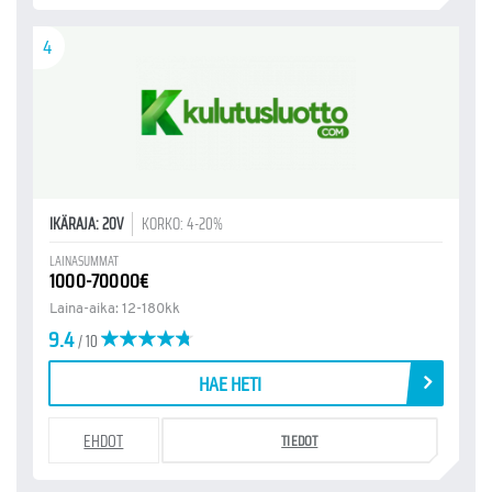
4
IKÄRAJA: 20V
KORKO: 4-20%
LAINASUMMAT
1000-70000€
Laina-aika: 12-180kk
9.4
/ 10
HAE HETI
EHDOT
TIEDOT