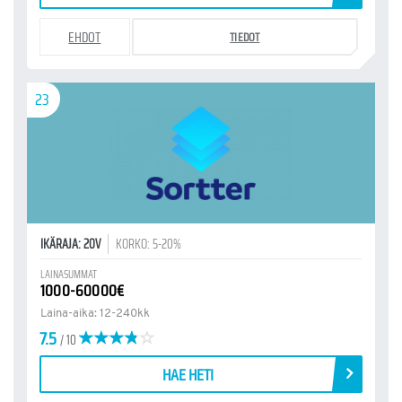
EHDOT
TIEDOT
23
IKÄRAJA: 20V
KORKO: 5-20%
LAINASUMMAT
1000-60000€
Laina-aika: 12-240kk
7.5
/ 10
HAE HETI