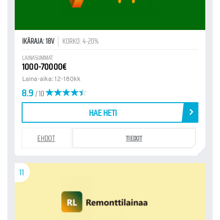
IKÄRAJA: 18V
KORKO: 4-20%
LAINASUMMAT
1000-70000€
Laina-aika: 12-180kk
8.9
/ 10
HAE HETI
EHDOT
TIEDOT
11