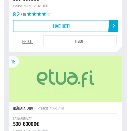
Laina-aika: 12-180kk
8.2
/ 10
HAE HETI
EHDOT
TIEDOT
18
IKÄRAJA: 20V
KORKO: 4.68-20%
LAINASUMMAT
500-60000€