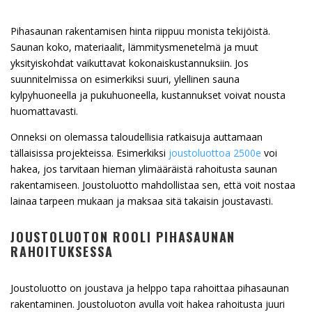
Pihasaunan rakentamisen hinta riippuu monista tekijöistä.
Saunan koko, materiaalit, lämmitysmenetelmä ja muut
yksityiskohdat vaikuttavat kokonaiskustannuksiin. Jos
suunnitelmissa on esimerkiksi suuri, ylellinen sauna
kylpyhuoneella ja pukuhuoneella, kustannukset voivat nousta
huomattavasti.
Onneksi on olemassa taloudellisia ratkaisuja auttamaan
tällaisissa projekteissa. Esimerkiksi
joustoluottoa 2500e
voi
hakea, jos tarvitaan hieman ylimääräistä rahoitusta saunan
rakentamiseen. Joustoluotto mahdollistaa sen, että voit nostaa
lainaa tarpeen mukaan ja maksaa sitä takaisin joustavasti.
JOUSTOLUOTON ROOLI PIHASAUNAN
RAHOITUKSESSA
Joustoluotto on joustava ja helppo tapa rahoittaa pihasaunan
rakentaminen. Joustoluoton avulla voit hakea rahoitusta juuri