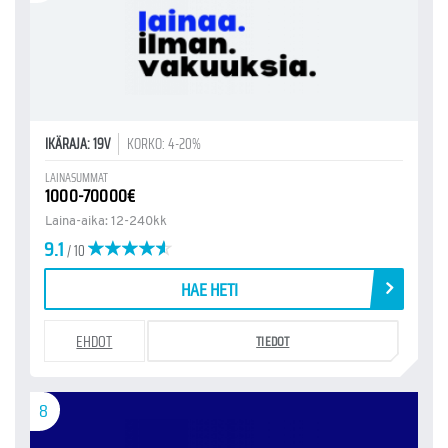
IKÄRAJA: 19V
KORKO: 4-20%
LAINASUMMAT
1000-70000€
Laina-aika: 12-240kk
9.1
/ 10
HAE HETI
EHDOT
TIEDOT
8