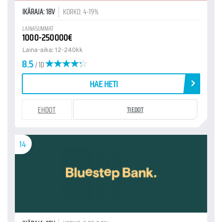
IKÄRAJA: 18V
KORKO: 4-19%
LAINASUMMAT
1000-250000€
Laina-aika: 12-240kk
8.5
/ 10
HAE HETI
EHDOT
TIEDOT
14