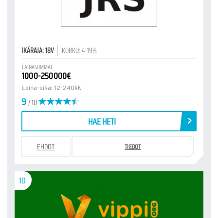
IKÄRAJA: 18V
KORKO: 4-19%
LAINASUMMAT
1000-250000€
Laina-aika: 12-240kk
9
/ 10
HAE HETI
EHDOT
TIEDOT
10