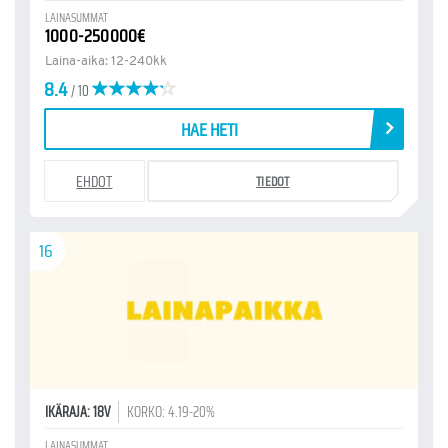
LAINASUMMAT
1000-250000€
Laina-aika: 12-240kk
8.4
/ 10
HAE HETI
EHDOT
TIEDOT
16
IKÄRAJA: 18V
KORKO: 4.19-20%
LAINASUMMAT