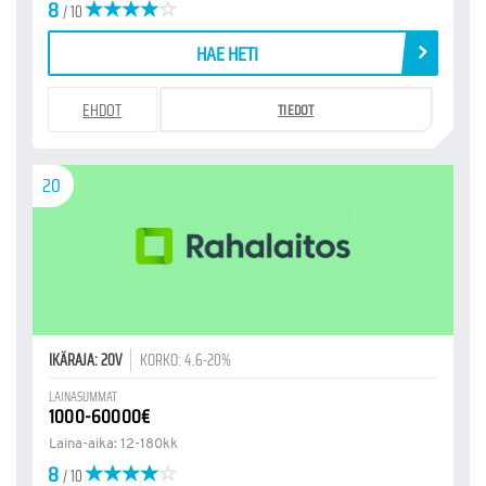
8
/ 10
HAE HETI
EHDOT
TIEDOT
20
IKÄRAJA: 20V
KORKO: 4.6-20%
LAINASUMMAT
1000-60000€
Laina-aika: 12-180kk
8
/ 10