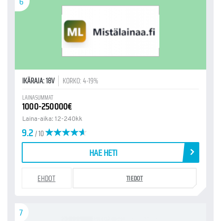
6
IKÄRAJA: 18V
KORKO: 4-19%
LAINASUMMAT
1000-250000€
Laina-aika: 12-240kk
9.2
/ 10
HAE HETI
EHDOT
TIEDOT
7