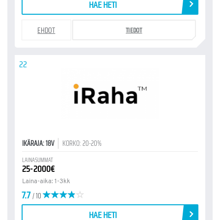
HAE HETI
EHDOT
TIEDOT
22
IKÄRAJA: 18V
KORKO: 20-20%
LAINASUMMAT
25-2000€
Laina-aika: 1-3kk
7.7
/ 10
HAE HETI