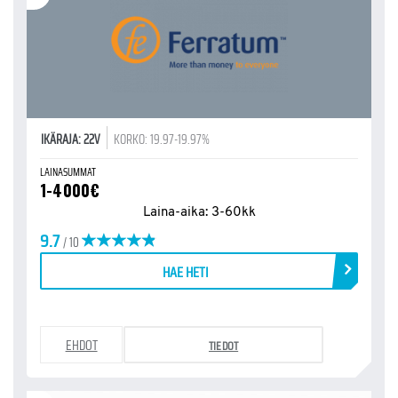
IKÄRAJA: 22V
KORKO: 19.97-19.97%
LAINASUMMAT
1-4000€
Laina-aika: 3-60kk
9.7
/ 10
HAE HETI
EHDOT
TIEDOT