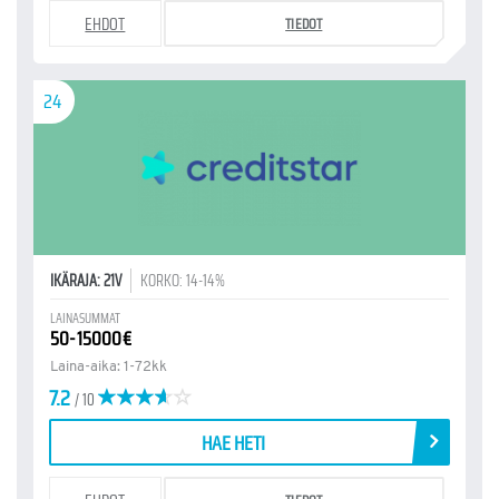
EHDOT
TIEDOT
24
IKÄRAJA: 21V
KORKO: 14-14%
LAINASUMMAT
50-15000€
Laina-aika: 1-72kk
7.2
/ 10
HAE HETI