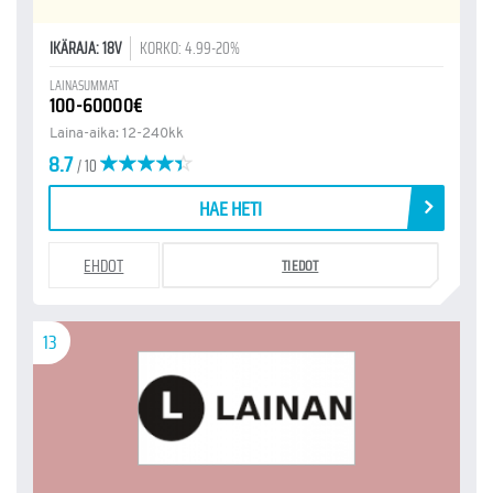
IKÄRAJA: 18V
KORKO: 4.99-20%
LAINASUMMAT
100-60000€
Laina-aika: 12-240kk
8.7
/ 10
HAE HETI
EHDOT
TIEDOT
13