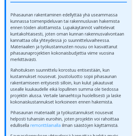
Pihasaunan rakentaminen edellyttää yhä useammassa
kunnassa toimenpideluvan tai rakennusluvan hakemista
ennen töiden aloittamista. Lupakäytännöt vaihtelevat
kuntakohtaisesti, joten oman kunnan rakennusvalvontaan
kannattaa olla yhteydessä jo suunnitteluvaiheessa.
Materiaalien ja työkustannusten nousu on kasvattanut
pihasaunaprojektien kokonaisbudjettia viime vuosina
merkittävästi.
Rahoituksen suunnittelu korostuu entisestään, kun
kustannukset nousevat. Joustoluotto sopii pihasaunan
rakentamiseen erityisesti silloin, kun kulut jakautuvat
usealle kuukaudelle eikä lopullinen summa ole tiedossa
projektin alussa. Vertaile lainaehtoja huolellisesti ja laske
kokonaiskustannukset korkoineen ennen hakemista.
Pihasaunan materiaalit ja työkustannukset nousevat
helposti tuhansiin euroihin, joten projektin voi rahoittaa
edullisella
remonttilainalla
ilman säästöjen käyttämistä.
Saunarakennuksen yhteydessä kannattaa harkita myös