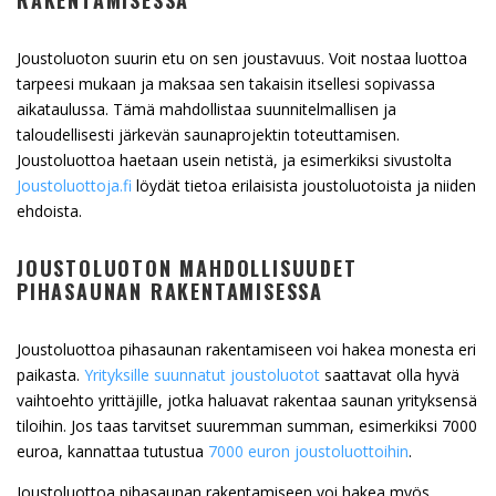
RAKENTAMISESSA
Joustoluoton suurin etu on sen joustavuus. Voit nostaa luottoa
tarpeesi mukaan ja maksaa sen takaisin itsellesi sopivassa
aikataulussa. Tämä mahdollistaa suunnitelmallisen ja
taloudellisesti järkevän saunaprojektin toteuttamisen.
Joustoluottoa haetaan usein netistä, ja esimerkiksi sivustolta
Joustoluottoja.fi
löydät tietoa erilaisista joustoluotoista ja niiden
ehdoista.
JOUSTOLUOTON MAHDOLLISUUDET
PIHASAUNAN RAKENTAMISESSA
Joustoluottoa pihasaunan rakentamiseen voi hakea monesta eri
paikasta.
Yrityksille suunnatut joustoluotot
saattavat olla hyvä
vaihtoehto yrittäjille, jotka haluavat rakentaa saunan yrityksensä
tiloihin. Jos taas tarvitset suuremman summan, esimerkiksi 7000
euroa, kannattaa tutustua
7000 euron joustoluottoihin
.
Joustoluottoa pihasaunan rakentamiseen voi hakea myös