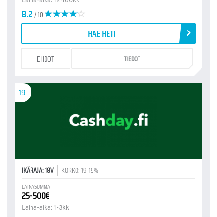
Laina-aika: 12-180kk
8.2
/ 10
HAE HETI
EHDOT
TIEDOT
19
IKÄRAJA: 18V
KORKO: 19-19%
LAINASUMMAT
25-500€
Laina-aika: 1-3kk