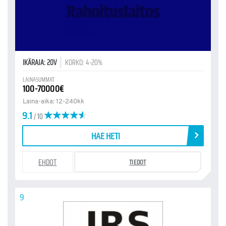
IKÄRAJA: 20V
KORKO: 4-20%
LAINASUMMAT
100-70000€
Laina-aika: 12-240kk
9.1
/ 10
HAE HETI
EHDOT
TIEDOT
9