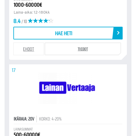
1000-60000€
Laina-aika: 12-180kk
8.4
/ 10
HAE HETI
EHDOT
TIEDOT
17
IKÄRAJA: 20V
KORKO: 4-20%
LAINASUMMAT
500-60000€