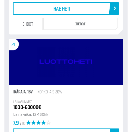
HAE HETI
EHDOT
TIEDOT
21
IKÄRAJA: 18V
KORKO: 4.5-20%
LAINASUMMAT
1000-60000€
Laina-aika: 12-180kk
7.9
/ 10