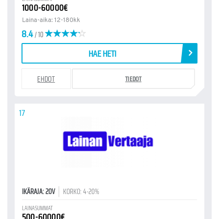
1000-60000€
Laina-aika: 12-180kk
8.4
/ 10
HAE HETI
EHDOT
TIEDOT
17
IKÄRAJA: 20V
KORKO: 4-20%
LAINASUMMAT
500-60000€