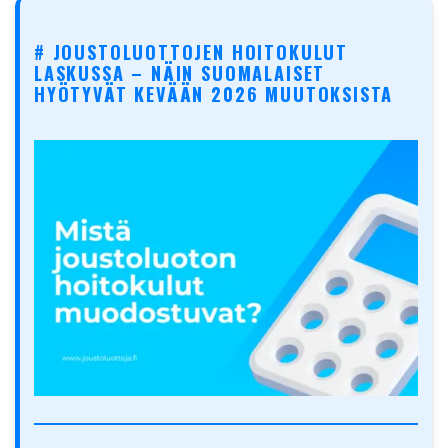
# JOUSTOLUOTTOJEN HOITOKULUT
LASKUSSA – NÄIN SUOMALAISET
HYÖTYVÄT KEVÄÄN 2026 MUUTOKSISTA