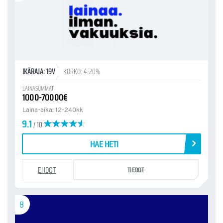
IKÄRAJA: 19V
KORKO: 4-20%
LAINASUMMAT
1000-70000€
Laina-aika: 12-240kk
9.1
/ 10
HAE HETI
EHDOT
TIEDOT
8