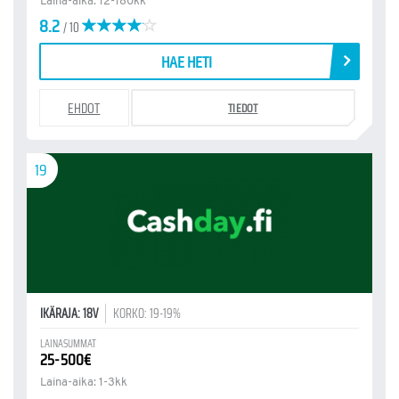
Laina-aika: 12-180kk
8.2
/ 10
HAE HETI
EHDOT
TIEDOT
19
IKÄRAJA: 18V
KORKO: 19-19%
LAINASUMMAT
25-500€
Laina-aika: 1-3kk