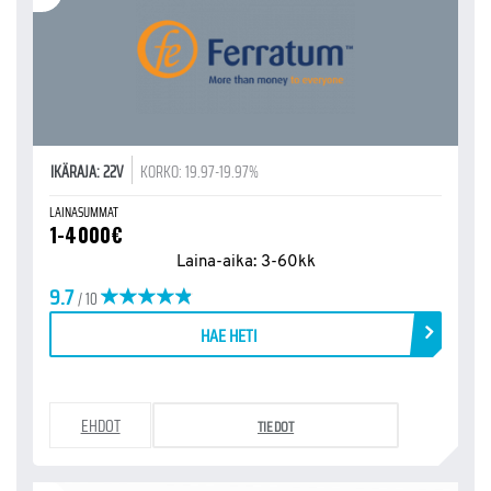
IKÄRAJA: 22V
KORKO: 19.97-19.97%
LAINASUMMAT
1-4000€
Laina-aika: 3-60kk
9.7
/ 10
HAE HETI
EHDOT
TIEDOT