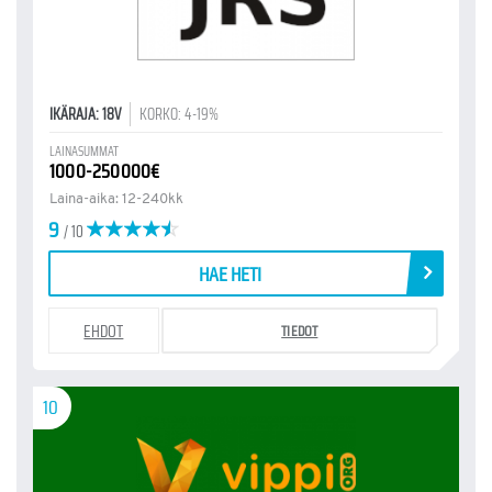
IKÄRAJA: 18V
KORKO: 4-19%
LAINASUMMAT
1000-250000€
Laina-aika: 12-240kk
9
/ 10
HAE HETI
EHDOT
TIEDOT
10