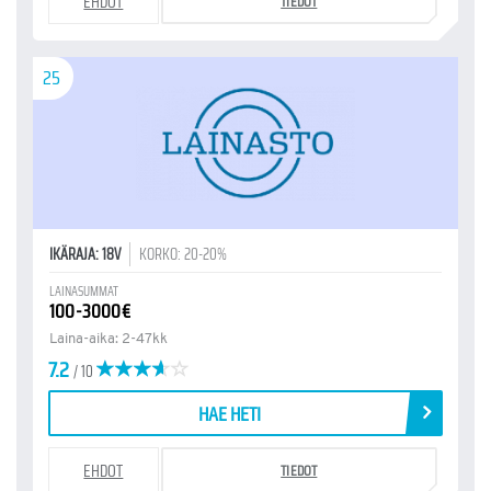
EHDOT
TIEDOT
25
IKÄRAJA: 18V
KORKO: 20-20%
LAINASUMMAT
100-3000€
Laina-aika: 2-47kk
7.2
/ 10
HAE HETI
EHDOT
TIEDOT