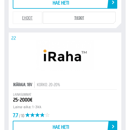
HAE HETI
EHDOT
TIEDOT
22
IKÄRAJA: 18V
KORKO: 20-20%
LAINASUMMAT
25-2000€
Laina-aika: 1-3kk
7.7
/ 10
HAE HETI