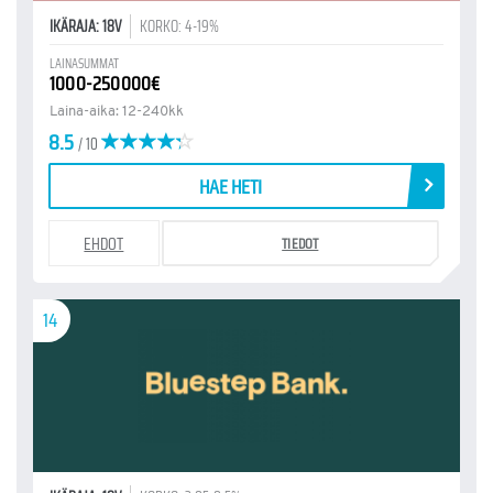
IKÄRAJA: 18V
KORKO: 4-19%
LAINASUMMAT
1000-250000€
Laina-aika: 12-240kk
8.5
/ 10
HAE HETI
EHDOT
TIEDOT
14