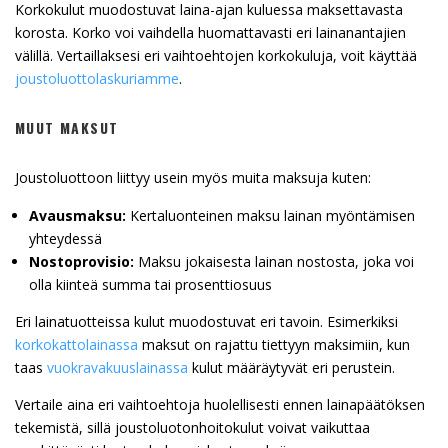
Korkokulut muodostuvat laina-ajan kuluessa maksettavasta
korosta. Korko voi vaihdella huomattavasti eri lainanantajien
välillä. Vertaillaksesi eri vaihtoehtojen korkokuluja, voit käyttää
joustoluottolaskuriamme
.
MUUT MAKSUT
Joustoluottoon liittyy usein myös muita maksuja kuten:
Avausmaksu:
Kertaluonteinen maksu lainan myöntämisen
yhteydessä
Nostoprovisio:
Maksu jokaisesta lainan nostosta, joka voi
olla kiinteä summa tai prosenttiosuus
Eri lainatuotteissa kulut muodostuvat eri tavoin. Esimerkiksi
korkokattolainassa
maksut on rajattu tiettyyn maksimiin, kun
taas
vuokravakuuslainassa
kulut määräytyvät eri perustein.
Vertaile aina eri vaihtoehtoja huolellisesti ennen lainapäätöksen
tekemistä, sillä joustoluotonhoitokulut voivat vaikuttaa