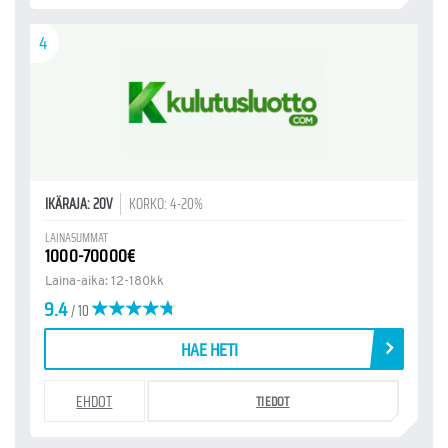
4
IKÄRAJA: 20V
KORKO: 4-20%
LAINASUMMAT
1000-70000€
Laina-aika: 12-180kk
9.4
/ 10
HAE HETI
EHDOT
TIEDOT