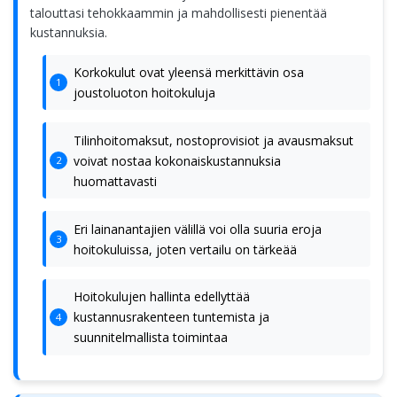
talouttasi tehokkaammin ja mahdollisesti pienentää
kustannuksia.
Korkokulut ovat yleensä merkittävin osa
joustoluoton hoitokuluja
Tilinhoitomaksut, nostoprovisiot ja avausmaksut
voivat nostaa kokonaiskustannuksia
huomattavasti
Eri lainanantajien välillä voi olla suuria eroja
hoitokuluissa, joten vertailu on tärkeää
Hoitokulujen hallinta edellyttää
kustannusrakenteen tuntemista ja
suunnitelmallista toimintaa