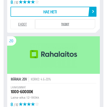
8
/ 10
HAE HETI
EHDOT
TIEDOT
20
IKÄRAJA: 20V
KORKO: 4.6-20%
LAINASUMMAT
1000-60000€
Laina-aika: 12-180kk
8
/ 10