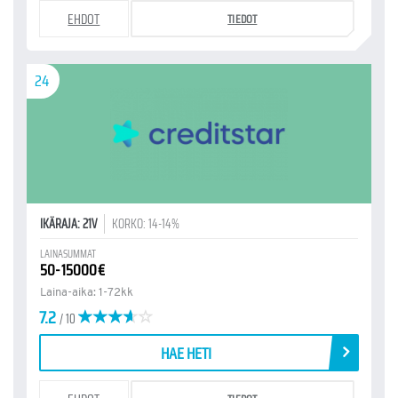
EHDOT
TIEDOT
24
IKÄRAJA: 21V
KORKO: 14-14%
LAINASUMMAT
50-15000€
Laina-aika: 1-72kk
7.2
/ 10
HAE HETI