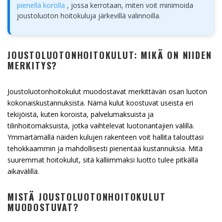
pienellä korolla
, jossa kerrotaan, miten voit minimoida
joustoluoton hoitokuluja järkevillä valinnoilla.
JOUSTOLUOTONHOITOKULUT: MIKÄ ON NIIDEN
MERKITYS?
Joustoluotonhoitokulut muodostavat merkittävän osan luoton
kokonaiskustannuksista. Nämä kulut koostuvat useista eri
tekijöistä, kuten koroista, palvelumaksuista ja
tilinhoitomaksuista, jotka vaihtelevat luotonantajien välillä.
Ymmärtämällä näiden kulujen rakenteen voit hallita talouttasi
tehokkaammin ja mahdollisesti pienentää kustannuksia. Mitä
suuremmat hoitokulut, sitä kalliimmaksi luotto tulee pitkällä
aikavälillä.
MISTÄ JOUSTOLUOTONHOITOKULUT
MUODOSTUVAT?