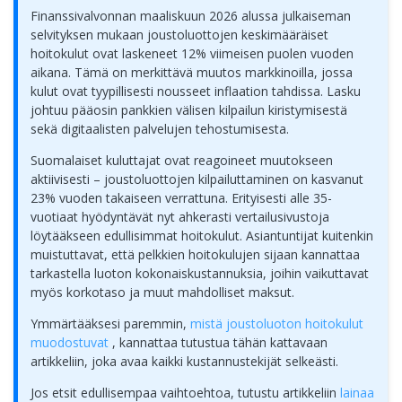
Finanssivalvonnan maaliskuun 2026 alussa julkaiseman
selvityksen mukaan joustoluottojen keskimääräiset
hoitokulut ovat laskeneet 12% viimeisen puolen vuoden
aikana. Tämä on merkittävä muutos markkinoilla, jossa
kulut ovat tyypillisesti nousseet inflaation tahdissa. Lasku
johtuu pääosin pankkien välisen kilpailun kiristymisestä
sekä digitaalisten palvelujen tehostumisesta.
Suomalaiset kuluttajat ovat reagoineet muutokseen
aktiivisesti – joustoluottojen kilpailuttaminen on kasvanut
23% vuoden takaiseen verrattuna. Erityisesti alle 35-
vuotiaat hyödyntävät nyt ahkerasti vertailusivustoja
löytääkseen edullisimmat hoitokulut. Asiantuntijat kuitenkin
muistuttavat, että pelkkien hoitokulujen sijaan kannattaa
tarkastella luoton kokonaiskustannuksia, joihin vaikuttavat
myös korkotaso ja muut mahdolliset maksut.
Ymmärtääksesi paremmin,
mistä joustoluoton hoitokulut
muodostuvat
, kannattaa tutustua tähän kattavaan
artikkeliin, joka avaa kaikki kustannustekijät selkeästi.
Jos etsit edullisempaa vaihtoehtoa, tutustu artikkeliin
lainaa