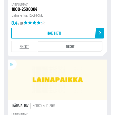
LAINASUMMAT
1000-250000€
Laina-aika: 12-240kk
8.4
/ 10
HAE HETI
EHDOT
TIEDOT
16
IKÄRAJA: 18V
KORKO: 4.19-20%
LAINASUMMAT