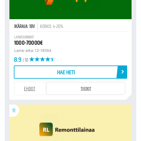
IKÄRAJA: 18V
KORKO: 4-20%
LAINASUMMAT
1000-70000€
Laina-aika: 12-180kk
8.9
/ 10
HAE HETI
EHDOT
TIEDOT
11