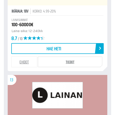
IKÄRAJA: 18V
KORKO: 4.99-20%
LAINASUMMAT
100-60000€
Laina-aika: 12-240kk
8.7
/ 10
HAE HETI
EHDOT
TIEDOT
13