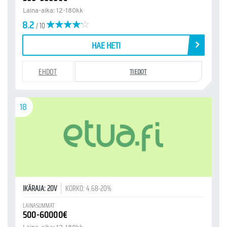
Laina-aika: 12-180kk
8.2
/ 10
HAE HETI
EHDOT
TIEDOT
18
IKÄRAJA: 20V
KORKO: 4.68-20%
LAINASUMMAT
500-60000€