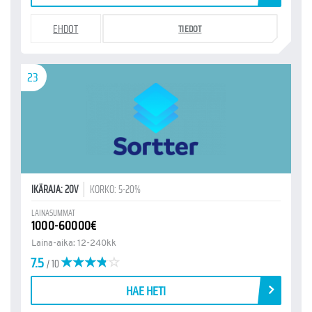
EHDOT
TIEDOT
23
IKÄRAJA: 20V
KORKO: 5-20%
LAINASUMMAT
1000-60000€
Laina-aika: 12-240kk
7.5
/ 10
HAE HETI