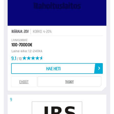
IKÄRAJA: 20V
KORKO: 4-20%
LAINASUMMAT
100-70000€
Laina-aika: 12-240kk
9.1
/ 10
HAE HETI
EHDOT
TIEDOT
9