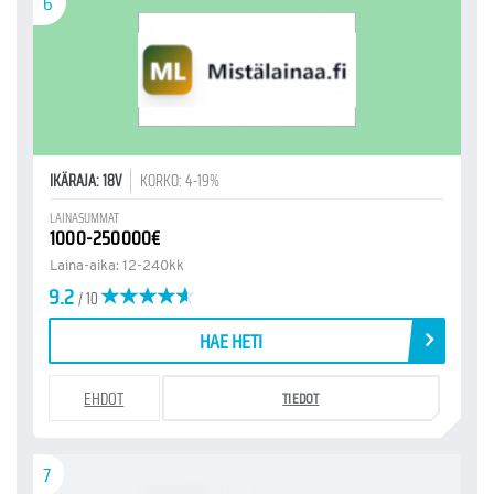
6
IKÄRAJA: 18V
KORKO: 4-19%
LAINASUMMAT
1000-250000€
Laina-aika: 12-240kk
9.2
/ 10
HAE HETI
EHDOT
TIEDOT
7