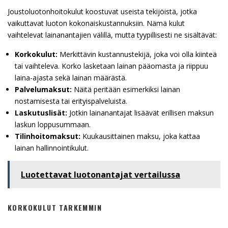
Joustoluotonhoitokulut koostuvat useista tekijöistä, jotka
vaikuttavat luoton kokonaiskustannuksiin. Nämä kulut
vaihtelevat lainanantajien välillä, mutta tyypillisesti ne sisältävät:
Korkokulut:
Merkittävin kustannustekijä, joka voi olla kiinteä
tai vaihteleva. Korko lasketaan lainan pääomasta ja riippuu
laina-ajasta sekä lainan määrästä.
Palvelumaksut:
Näitä peritään esimerkiksi lainan
nostamisesta tai erityispalveluista.
Laskutuslisät:
Jotkin lainanantajat lisäävät erillisen maksun
laskun loppusummaan.
Tilinhoitomaksut:
Kuukausittainen maksu, joka kattaa
lainan hallinnointikulut.
Luotettavat luotonantajat vertailussa
KORKOKULUT TARKEMMIN