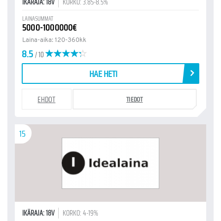
IKÄRAJA: 18V
KORKO: 3.85-8.5%
LAINASUMMAT
5000-1000000€
Laina-aika: 120-360kk
8.5
/ 10
HAE HETI
EHDOT
TIEDOT
15
IKÄRAJA: 18V
KORKO: 4-19%