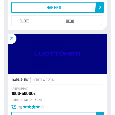
HAE HETI
EHDOT
TIEDOT
21
IKÄRAJA: 18V
KORKO: 4.5-20%
LAINASUMMAT
1000-60000€
Laina-aika: 12-180kk
7.9
/ 10