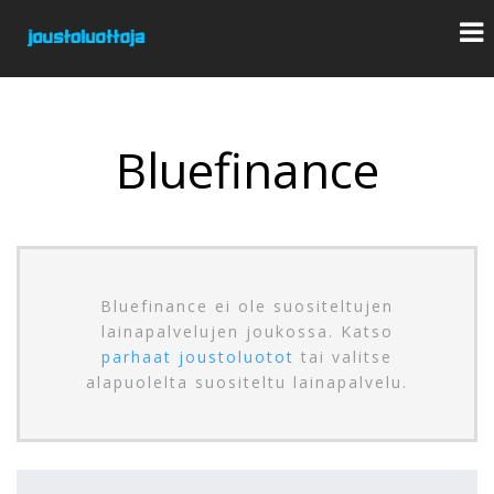
Bluefinance
Bluefinance ei ole suositeltujen
lainapalvelujen joukossa. Katso
parhaat joustoluotot
tai valitse
alapuolelta suositeltu lainapalvelu.