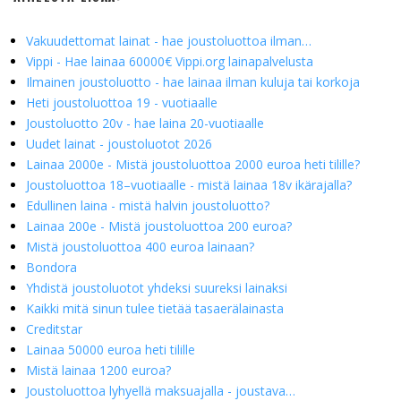
Vakuudettomat lainat - hae joustoluottoa ilman…
Vippi - Hae lainaa 60000€ Vippi.org lainapalvelusta
Ilmainen joustoluotto - hae lainaa ilman kuluja tai korkoja
Heti joustoluottoa 19 - vuotiaalle
Joustoluotto 20v - hae laina 20-vuotiaalle
Uudet lainat - joustoluotot 2026
Lainaa 2000e - Mistä joustoluottoa 2000 euroa heti tilille?
Joustoluottoa 18–vuotiaalle - mistä lainaa 18v ikärajalla?
Edullinen laina - mistä halvin joustoluotto?
Lainaa 200e - Mistä joustoluottoa 200 euroa?
Mistä joustoluottoa 400 euroa lainaan?
Bondora
Yhdistä joustoluotot yhdeksi suureksi lainaksi
Kaikki mitä sinun tulee tietää tasaerälainasta
Creditstar
Lainaa 50000 euroa heti tilille
Mistä lainaa 1200 euroa?
Joustoluottoa lyhyellä maksuajalla - joustava…