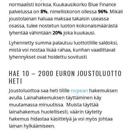
normaalisti korkoa. Kuukausikorko Blue Finance
palvelussa on
8%
, nimelliskoron ollessa
96%
. Mikäli
joustolainan haluaa maksaa takaisin useassa
osassa, tulee nostetun luoton kokonaismäärästä
lyhentää vähintään
20%
joka kuukausi.
Lyhennetty summa palautuu luottotilille saldoksi,
mistä voi nostaa lisää rahaa, kunhan vaadittavat
lyhennykset ovat hoidettu sovitusti.
HAE 10 – 2000 EURON JOUSTOLUOTTO
HETI
Joustoluottoa saa heti tilille
nopean
hakemuksen
avulla. Lainahakemuksen täyttäminen käy
muutamassa minuutissa. Muista täyttää
lainahakemus huolellisesti, väärin täytetty
hakemus hidastaa käsittelyä ja voi myös johtaa
lainan hylkäämiseen.