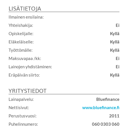
LISÄTIETOJA
Ilmainen ensilaina:
Yhteishakija:
Ei
Opiskelijalle:
Kyllä
Eläkeläiselle:
Kyllä
Työttömälle:
Kyllä
Maksuvapaa /kk:
Ei
Lainojen yhdistäminen:
Ei
Eräpäivän siirto:
Kyllä
YRITYSTIEDOT
Lainapalvelu:
Bluefinance
Nettisivut:
www.bluefinance.fi
Perustusvuosi:
2011
Puhelinnumero:
060 0303 060