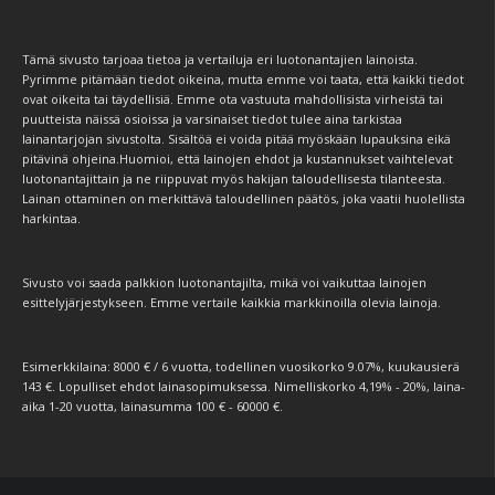
Tämä sivusto tarjoaa tietoa ja vertailuja eri luotonantajien lainoista.
Pyrimme pitämään tiedot oikeina, mutta emme voi taata, että kaikki tiedot
ovat oikeita tai täydellisiä. Emme ota vastuuta mahdollisista virheistä tai
puutteista näissä osioissa ja varsinaiset tiedot tulee aina tarkistaa
lainantarjojan sivustolta. Sisältöä ei voida pitää myöskään lupauksina eikä
pitävinä ohjeina.Huomioi, että lainojen ehdot ja kustannukset vaihtelevat
luotonantajittain ja ne riippuvat myös hakijan taloudellisesta tilanteesta.
Lainan ottaminen on merkittävä taloudellinen päätös, joka vaatii huolellista
harkintaa.
Sivusto voi saada palkkion luotonantajilta, mikä voi vaikuttaa lainojen
esittelyjärjestykseen. Emme vertaile kaikkia markkinoilla olevia lainoja.
Esimerkkilaina: 8000 € / 6 vuotta, todellinen vuosikorko 9.07%, kuukausierä
143 €. Lopulliset ehdot lainasopimuksessa. Nimelliskorko 4,19% - 20%, laina-
aika 1-20 vuotta, lainasumma 100 € - 60000 €.