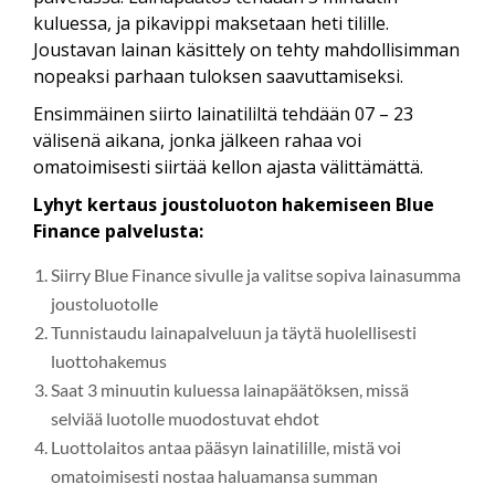
kuluessa, ja pikavippi maksetaan heti tilille.
Joustavan lainan käsittely on tehty mahdollisimman
nopeaksi parhaan tuloksen saavuttamiseksi.
Ensimmäinen siirto lainatililtä tehdään 07 – 23
välisenä aikana, jonka jälkeen rahaa voi
omatoimisesti siirtää kellon ajasta välittämättä.
Lyhyt kertaus joustoluoton hakemiseen Blue
Finance palvelusta:
Siirry Blue Finance sivulle ja valitse sopiva lainasumma
joustoluotolle
Tunnistaudu lainapalveluun ja täytä huolellisesti
luottohakemus
Saat 3 minuutin kuluessa lainapäätöksen, missä
selviää luotolle muodostuvat ehdot
Luottolaitos antaa pääsyn lainatilille, mistä voi
omatoimisesti nostaa haluamansa summan