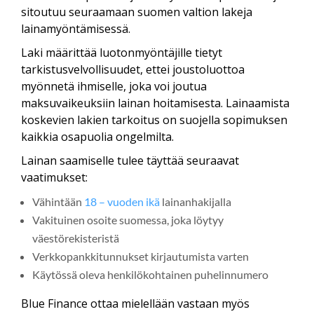
sitoutuu seuraamaan suomen valtion lakeja
lainamyöntämisessä.
Laki määrittää luotonmyöntäjille tietyt
tarkistusvelvollisuudet, ettei joustoluottoa
myönnetä ihmiselle, joka voi joutua
maksuvaikeuksiin lainan hoitamisesta. Lainaamista
koskevien lakien tarkoitus on suojella sopimuksen
kaikkia osapuolia ongelmilta.
Lainan saamiselle tulee täyttää seuraavat
vaatimukset:
Vähintään
18 – vuoden ikä
lainanhakijalla
Vakituinen osoite suomessa, joka löytyy
väestörekisteristä
Verkkopankkitunnukset kirjautumista varten
Käytössä oleva henkilökohtainen puhelinnumero
Blue Finance ottaa mielellään vastaan myös