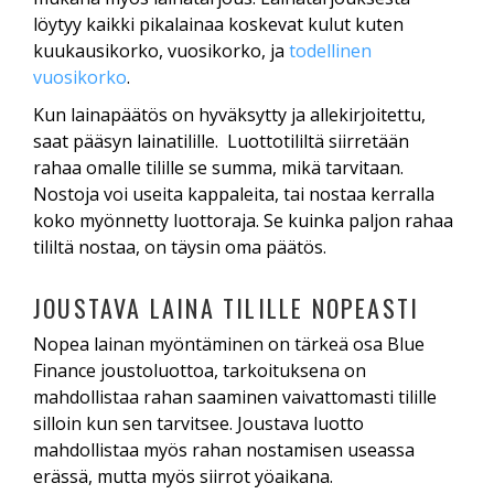
löytyy kaikki pikalainaa koskevat kulut kuten
kuukausikorko, vuosikorko, ja
todellinen
vuosikorko
.
Kun lainapäätös on hyväksytty ja allekirjoitettu,
saat pääsyn lainatilille. Luottotililtä siirretään
rahaa omalle tilille se summa, mikä tarvitaan.
Nostoja voi useita kappaleita, tai nostaa kerralla
koko myönnetty luottoraja. Se kuinka paljon rahaa
tililtä nostaa, on täysin oma päätös.
JOUSTAVA LAINA TILILLE NOPEASTI
Nopea lainan myöntäminen on tärkeä osa Blue
Finance joustoluottoa, tarkoituksena on
mahdollistaa rahan saaminen vaivattomasti tilille
silloin kun sen tarvitsee. Joustava luotto
mahdollistaa myös rahan nostamisen useassa
erässä, mutta myös siirrot yöaikana.