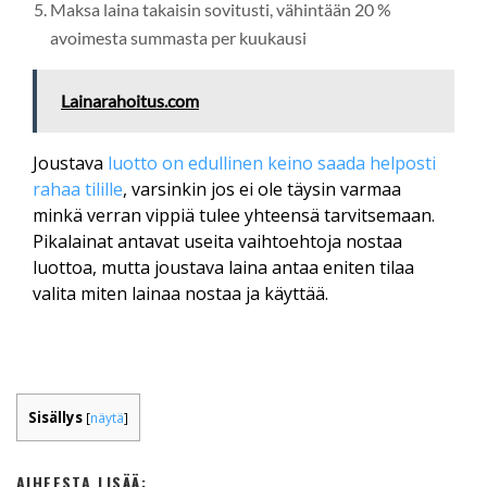
Maksa laina takaisin sovitusti, vähintään 20 %
avoimesta summasta per kuukausi
Lainarahoitus.com
Joustava
luotto on edullinen keino saada helposti
rahaa tilille
, varsinkin jos ei ole täysin varmaa
minkä verran vippiä tulee yhteensä tarvitsemaan.
Pikalainat antavat useita vaihtoehtoja nostaa
luottoa, mutta joustava laina antaa eniten tilaa
valita miten lainaa nostaa ja käyttää.
Sisällys
[
näytä
]
AIHEESTA LISÄÄ: