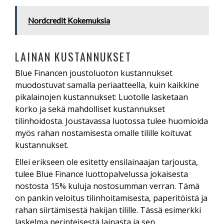
Nordcredit Kokemuksia
LAINAN KUSTANNUKSET
Blue Financen joustoluoton kustannukset
muodostuvat samalla periaatteella, kuin kaikkine
pikalainojen kustannukset: Luotolle lasketaan
korko ja sekä mahdolliset kustannukset
tilinhoidosta. Joustavassa luotossa tulee huomioida
myös rahan nostamisesta omalle tilille koituvat
kustannukset.
Ellei erikseen ole esitetty ensilainaajan tarjousta,
tulee Blue Finance luottopalvelussa jokaisesta
nostosta 15% kuluja nostosumman verran. Tämä
on pankin veloitus tilinhoitamisesta, paperitöistä ja
rahan siirtämisestä hakijan tilille. Tässä esimerkki
laskelma perinteisestä lainasta ja sen