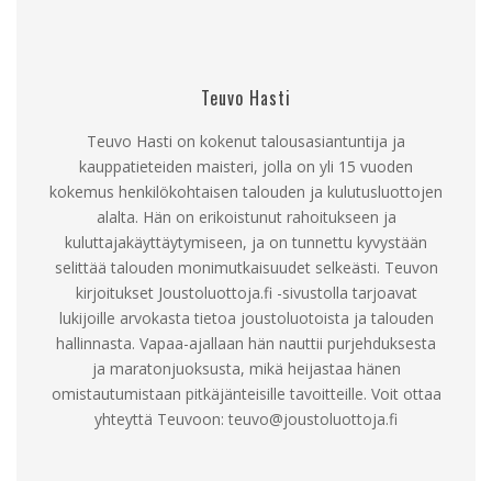
Teuvo Hasti
Teuvo Hasti on kokenut talousasiantuntija ja
kauppatieteiden maisteri, jolla on yli 15 vuoden
kokemus henkilökohtaisen talouden ja kulutusluottojen
alalta. Hän on erikoistunut rahoitukseen ja
kuluttajakäyttäytymiseen, ja on tunnettu kyvystään
selittää talouden monimutkaisuudet selkeästi. Teuvon
kirjoitukset Joustoluottoja.fi -sivustolla tarjoavat
lukijoille arvokasta tietoa joustoluotoista ja talouden
hallinnasta. Vapaa-ajallaan hän nauttii purjehduksesta
ja maratonjuoksusta, mikä heijastaa hänen
omistautumistaan pitkäjänteisille tavoitteille. Voit ottaa
yhteyttä Teuvoon:
teuvo@joustoluottoja.fi