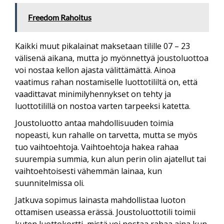
Freedom Rahoitus
Kaikki muut pikalainat maksetaan tilille 07 – 23
välisenä aikana, mutta jo myönnettyä joustoluottoa
voi nostaa kellon ajasta välittämättä. Ainoa
vaatimus rahan nostamiselle luottotililtä on, että
vaadittavat minimilyhennykset on tehty ja
luottotilillä on nostoa varten tarpeeksi katetta.
Joustoluotto antaa mahdollisuuden toimia
nopeasti, kun rahalle on tarvetta, mutta se myös
tuo vaihtoehtoja. Vaihtoehtoja hakea rahaa
suurempia summia, kun alun perin olin ajatellut tai
vaihtoehtoisesti vähemmän lainaa, kun
suunnitelmissa oli.
Jatkuva sopimus lainasta mahdollistaa luoton
ottamisen useassa erässä. Joustoluottotili toimii