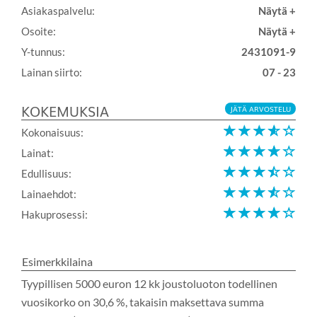
Asiakaspalvelu:
Näytä +
Osoite:
Näytä +
Y-tunnus:
2431091-9
Lainan siirto:
07 - 23
KOKEMUKSIA
JÄTÄ ARVOSTELU
Kokonaisuus:
Lainat:
Edullisuus:
Lainaehdot:
Hakuprosessi:
Esimerkkilaina
Tyypillisen 5000 euron 12 kk joustoluoton todellinen
vuosikorko on 30,6 %, takaisin maksettava summa