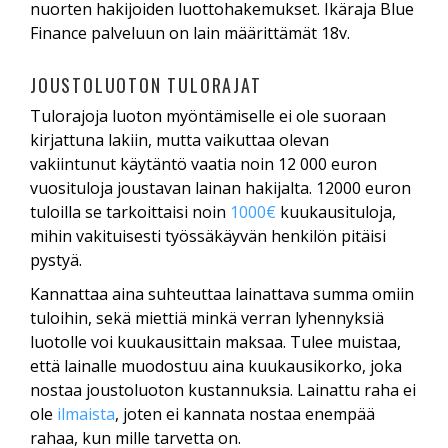
nuorten hakijoiden luottohakemukset. Ikäraja Blue
Finance palveluun on lain määrittämät 18v.
JOUSTOLUOTON TULORAJAT
Tulorajoja luoton myöntämiselle ei ole suoraan
kirjattuna lakiin, mutta vaikuttaa olevan
vakiintunut käytäntö vaatia noin 12 000 euron
vuosituloja joustavan lainan hakijalta. 12000 euron
tuloilla se tarkoittaisi noin
1000€
kuukausituloja,
mihin vakituisesti työssäkäyvän henkilön pitäisi
pystyä.
Kannattaa aina suhteuttaa lainattava summa omiin
tuloihin, sekä miettiä minkä verran lyhennyksiä
luotolle voi kuukausittain maksaa. Tulee muistaa,
että lainalle muodostuu aina kuukausikorko, joka
nostaa joustoluoton kustannuksia. Lainattu raha ei
ole
ilmaista
, joten ei kannata nostaa enempää
rahaa, kun mille tarvetta on.