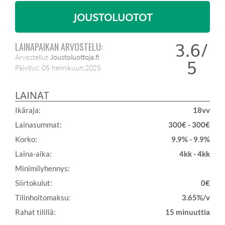
JOUSTOLUOTOT
3.6/
LAINAPAIKAN ARVOSTELU:
Arvostellut
Joustoluottoja.fi
5
Päivitys:
05 helmikuun,2025
LAINAT
Ikäraja:
18vv
Lainasummat:
300€ - 300€
Korko:
9.9% - 9.9%
Laina-aika:
4kk - 4kk
Minimilyhennys:
Siirtokulut:
0€
Tilinhoitomaksu:
3.65%/v
Rahat tilillä:
15 minuuttia