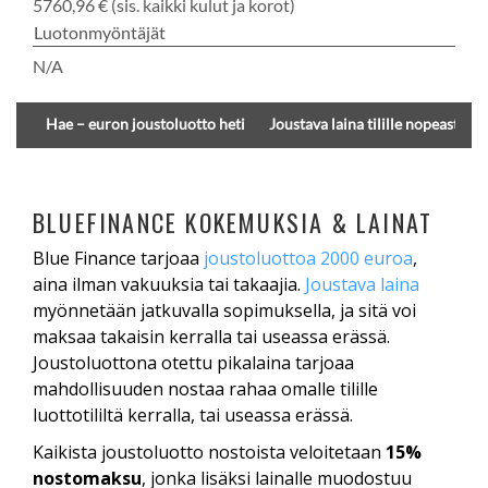
5760,96 € (sis. kaikki kulut ja korot)
Luotonmyöntäjät
N/A
Hae – euron joustoluotto heti
Joustava laina tilille nopeasti
BLUEFINANCE KOKEMUKSIA & LAINAT
Blue Finance tarjoaa
joustoluottoa 2000 euroa
,
aina ilman vakuuksia tai takaajia.
Joustava laina
myönnetään jatkuvalla sopimuksella, ja sitä voi
maksaa takaisin kerralla tai useassa erässä.
Joustoluottona otettu pikalaina tarjoaa
mahdollisuuden nostaa rahaa omalle tilille
luottotililtä kerralla, tai useassa erässä.
Kaikista joustoluotto nostoista veloitetaan
15%
nostomaksu
, jonka lisäksi lainalle muodostuu