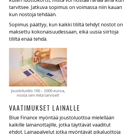
kuten luottokortti, mistä voi nostaa rahaa aina kun
tarvitsee. Jatkuva sopimus on voimassa niin kauan
kun nostoja tehdään.
Sopimus päättyy, kun kaikki tililtä tehdyt nostot on
maksettu kokonaisuudessaan, eikä uusia siirtoja
tililtä enää tehdä.
Joustoluotto 100 – 2000 euroa,
nosta sen mitä tarviset!
VAATIMUKSET LAINALLE
Blue Finance myöntää joustoluottoa mielellään
kaikille lainanottajille, jotka täyttävät vaaditut
ehdot. Lainapalvelut jotka myöntävät pikaluottoja