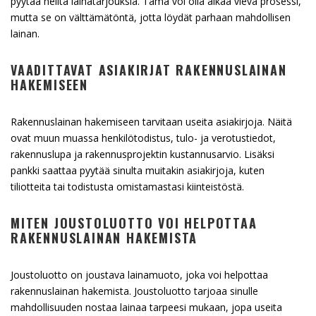
pyytää heiltä lainatarjouksia. Tämä voi olla aikaa vievä prosessi,
mutta se on välttämätöntä, jotta löydät parhaan mahdollisen
lainan.
VAADITTAVAT ASIAKIRJAT RAKENNUSLAINAN
HAKEMISEEN
Rakennuslainan hakemiseen tarvitaan useita asiakirjoja. Näitä
ovat muun muassa henkilötodistus, tulo- ja verotustiedot,
rakennuslupa ja rakennusprojektin kustannusarvio. Lisäksi
pankki saattaa pyytää sinulta muitakin asiakirjoja, kuten
tiliotteita tai todistusta omistamastasi kiinteistöstä.
MITEN JOUSTOLUOTTO VOI HELPOTTAA
RAKENNUSLAINAN HAKEMISTA
Joustoluotto on joustava lainamuoto, joka voi helpottaa
rakennuslainan hakemista. Joustoluotto tarjoaa sinulle
mahdollisuuden nostaa lainaa tarpeesi mukaan, jopa useita