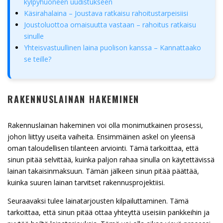
kylpyhuoneen uudistukseen
Käsirahalaina – Joustava ratkaisu rahoitustarpeisiisi
Joustoluottoa omaisuutta vastaan – rahoitus ratkaisu
sinulle
Yhteisvastuullinen laina puolison kanssa – Kannattaako
se teille?
RAKENNUSLAINAN HAKEMINEN
Rakennuslainan hakeminen voi olla monimutkainen prosessi,
johon liittyy useita vaiheita. Ensimmäinen askel on yleensä
oman taloudellisen tilanteen arviointi. Tämä tarkoittaa, että
sinun pitää selvittää, kuinka paljon rahaa sinulla on käytettävissä
lainan takaisinmaksuun. Tämän jälkeen sinun pitää päättää,
kuinka suuren lainan tarvitset rakennusprojektiisi.
Seuraavaksi tulee lainatarjousten kilpailuttaminen. Tämä
tarkoittaa, että sinun pitää ottaa yhteyttä useisiin pankkeihin ja