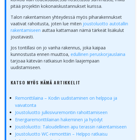
pitää projektin kokonaiskustannukset kurissa.
Talon rakentamisen yhteydessä myös piharakennukset
vaativat rahoitusta, joten lue miten
joustoluotto autotallin
rakentamiseen
auttaa kattamaan nämä tärkeät lisäkulut
joustavasti.
Jos tontillasi on jo vanha rakennus, joka kaipaa
kunnostusta ennen muuttoa,
edullinen peruskorjauslaina
tarjoaa kätevän ratkaisun kodin laajempaan
uudistamiseen.
KATSO MYÖS NÄMÄ ARTIKKELIT
Remonttilaina – Kodin uudistaminen on helppoa ja
vaivatonta
Joustoluotto julkisivuremontin rahoittamiseen
Energiaremonttilainan hakeminen ja hyödyt
Joustoluotto: Taloudellinen apu terassin rakentamiseen
Joustoluotto WC-remonttiin – Helppo ratkaisu