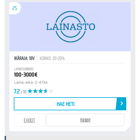
25
IKÄRAJA: 18V
KORKO: 20-20%
LAINASUMMAT
100-3000€
Laina-aika: 2-47kk
7.2
/ 10
HAE HETI
EHDOT
TIEDOT