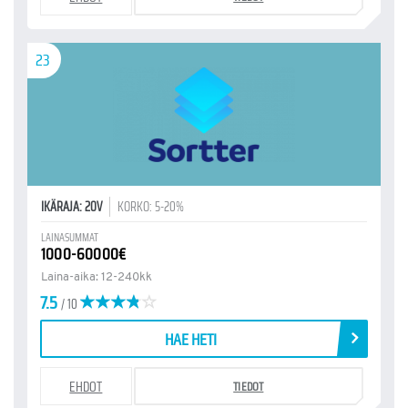
23
IKÄRAJA: 20V
KORKO: 5-20%
LAINASUMMAT
1000-60000€
Laina-aika: 12-240kk
7.5
/ 10
HAE HETI
EHDOT
TIEDOT