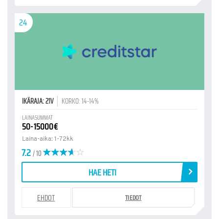
24
IKÄRAJA: 21V
KORKO: 14-14%
LAINASUMMAT
50-15000€
Laina-aika: 1-72kk
7.2
/ 10
HAE HETI
EHDOT
TIEDOT