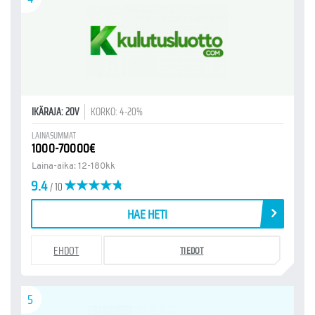
IKÄRAJA: 20V
KORKO: 4-20%
LAINASUMMAT
1000-70000€
Laina-aika: 12-180kk
9.4
/ 10
HAE HETI
EHDOT
TIEDOT
5