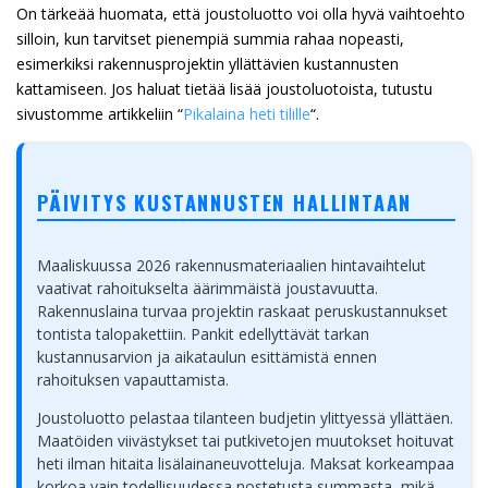
On tärkeää huomata, että joustoluotto voi olla hyvä vaihtoehto
silloin, kun tarvitset pienempiä summia rahaa nopeasti,
esimerkiksi rakennusprojektin yllättävien kustannusten
kattamiseen. Jos haluat tietää lisää joustoluotoista, tutustu
sivustomme artikkeliin “
Pikalaina heti tilille
“.
PÄIVITYS KUSTANNUSTEN HALLINTAAN
Maaliskuussa 2026 rakennusmateriaalien hintavaihtelut
vaativat rahoitukselta äärimmäistä joustavuutta.
Rakennuslaina turvaa projektin raskaat peruskustannukset
tontista talopakettiin. Pankit edellyttävät tarkan
kustannusarvion ja aikataulun esittämistä ennen
rahoituksen vapauttamista.
Joustoluotto pelastaa tilanteen budjetin ylittyessä yllättäen.
Maatöiden viivästykset tai putkivetojen muutokset hoituvat
heti ilman hitaita lisälainaneuvotteluja. Maksat korkeampaa
korkoa vain todellisuudessa nostetusta summasta, mikä