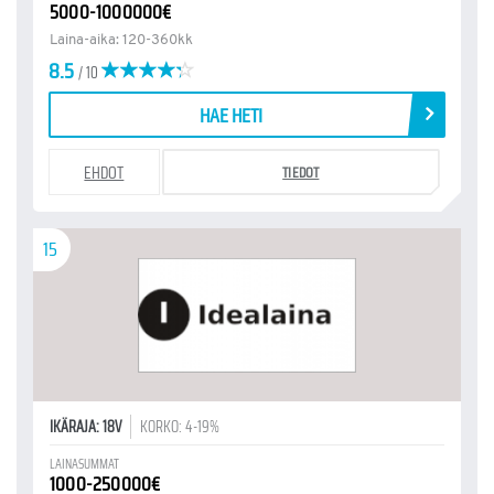
5000-1000000€
Laina-aika: 120-360kk
8.5
/ 10
HAE HETI
EHDOT
TIEDOT
15
IKÄRAJA: 18V
KORKO: 4-19%
LAINASUMMAT
1000-250000€