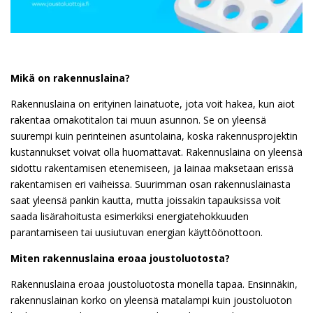
Mikä on rakennuslaina?
Rakennuslaina on erityinen lainatuote, jota voit hakea, kun aiot
rakentaa omakotitalon tai muun asunnon. Se on yleensä
suurempi kuin perinteinen asuntolaina, koska rakennusprojektin
kustannukset voivat olla huomattavat. Rakennuslaina on yleensä
sidottu rakentamisen etenemiseen, ja lainaa maksetaan erissä
rakentamisen eri vaiheissa. Suurimman osan rakennuslainasta
saat yleensä pankin kautta, mutta joissakin tapauksissa voit
saada lisärahoitusta esimerkiksi energiatehokkuuden
parantamiseen tai uusiutuvan energian käyttöönottoon.
Miten rakennuslaina eroaa joustoluotosta?
Rakennuslaina eroaa joustoluotosta monella tapaa. Ensinnäkin,
rakennuslainan korko on yleensä matalampi kuin joustoluoton