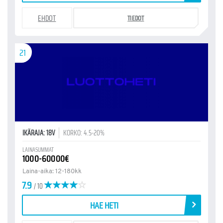
EHDOT
TIEDOT
21
IKÄRAJA: 18V
KORKO: 4.5-20%
LAINASUMMAT
1000-60000€
Laina-aika: 12-180kk
7.9
/ 10
HAE HETI