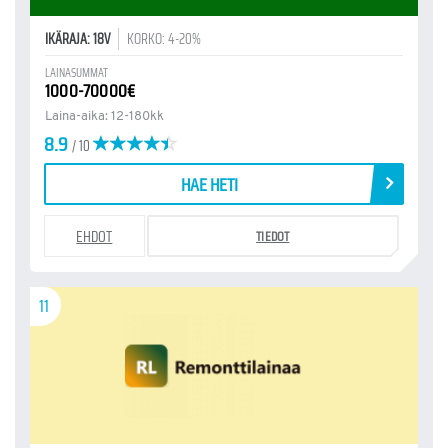
IKÄRAJA: 18V
KORKO: 4-20%
LAINASUMMAT
1000-70000€
Laina-aika: 12-180kk
8.9
/ 10
HAE HETI
EHDOT
TIEDOT
11