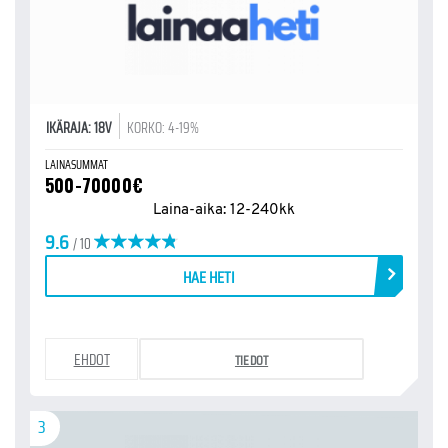
IKÄRAJA: 18V
KORKO: 4-19%
LAINASUMMAT
500-70000€
Laina-aika: 12-240kk
9.6
/ 10
HAE HETI
EHDOT
TIEDOT
3