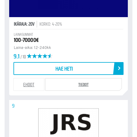
IKÄRAJA: 20V
KORKO: 4-20%
LAINASUMMAT
100-70000€
Laina-aika: 12-240kk
9.1
/ 10
HAE HETI
EHDOT
TIEDOT
9