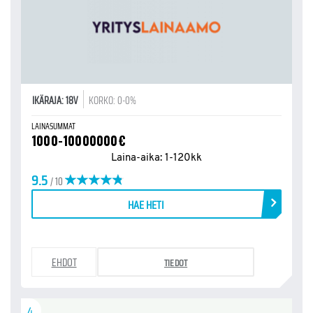
IKÄRAJA: 18V
KORKO: 0-0%
LAINASUMMAT
1000-10000000€
Laina-aika: 1-120kk
9.5
/ 10
HAE HETI
EHDOT
TIEDOT
4