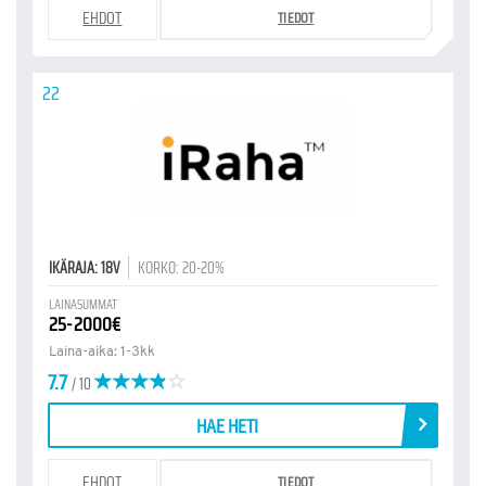
EHDOT
TIEDOT
22
IKÄRAJA: 18V
KORKO: 20-20%
LAINASUMMAT
25-2000€
Laina-aika: 1-3kk
7.7
/ 10
HAE HETI
EHDOT
TIEDOT