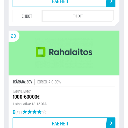
HAE HETI
EHDOT
TIEDOT
20
IKÄRAJA: 20V
KORKO: 4.6-20%
LAINASUMMAT
1000-60000€
Laina-aika: 12-180kk
8
/ 10
HAE HETI