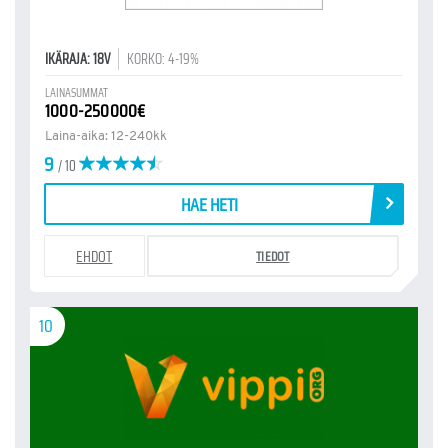
IKÄRAJA: 18V
KORKO: 4-19%
LAINASUMMAT
1000-250000€
Laina-aika: 12-240kk
9
/ 10
HAE HETI
EHDOT
TIEDOT
10