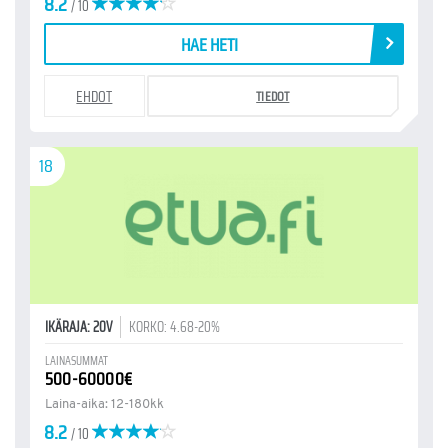
8.2
/ 10
HAE HETI
EHDOT
TIEDOT
18
IKÄRAJA: 20V
KORKO: 4.68-20%
LAINASUMMAT
500-60000€
Laina-aika: 12-180kk
8.2
/ 10