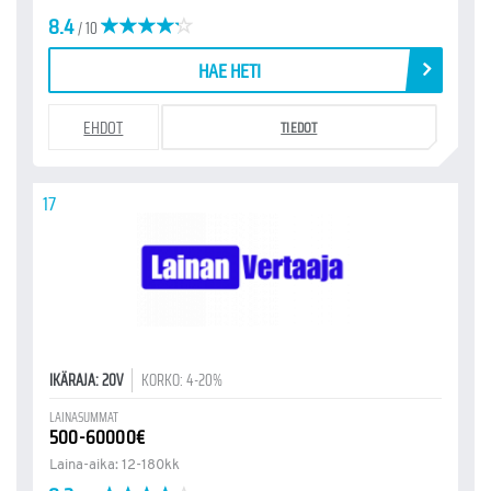
8.4
/ 10
HAE HETI
EHDOT
TIEDOT
17
IKÄRAJA: 20V
KORKO: 4-20%
LAINASUMMAT
500-60000€
Laina-aika: 12-180kk