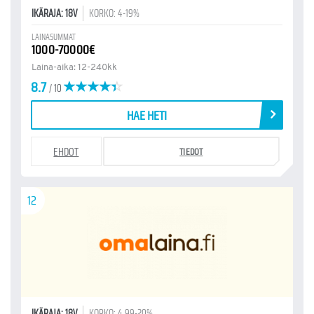
IKÄRAJA: 18V
KORKO: 4-19%
LAINASUMMAT
1000-70000€
Laina-aika: 12-240kk
8.7
/ 10
HAE HETI
EHDOT
TIEDOT
12
IKÄRAJA: 18V
KORKO: 4.99-20%