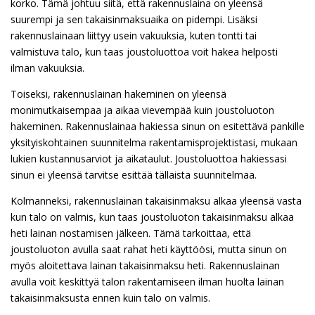
korko. Tämä johtuu siitä, että rakennuslaina on yleensä
suurempi ja sen takaisinmaksuaika on pidempi. Lisäksi
rakennuslainaan liittyy usein vakuuksia, kuten tontti tai
valmistuva talo, kun taas joustoluottoa voit hakea helposti
ilman vakuuksia.
Toiseksi, rakennuslainan hakeminen on yleensä
monimutkaisempaa ja aikaa vievempää kuin joustoluoton
hakeminen. Rakennuslainaa hakiessa sinun on esitettävä pankille
yksityiskohtainen suunnitelma rakentamisprojektistasi, mukaan
lukien kustannusarviot ja aikataulut. Joustoluottoa hakiessasi
sinun ei yleensä tarvitse esittää tällaista suunnitelmaa.
Kolmanneksi, rakennuslainan takaisinmaksu alkaa yleensä vasta
kun talo on valmis, kun taas joustoluoton takaisinmaksu alkaa
heti lainan nostamisen jälkeen. Tämä tarkoittaa, että
joustoluoton avulla saat rahat heti käyttöösi, mutta sinun on
myös aloitettava lainan takaisinmaksu heti. Rakennuslainan
avulla voit keskittyä talon rakentamiseen ilman huolta lainan
takaisinmaksusta ennen kuin talo on valmis.