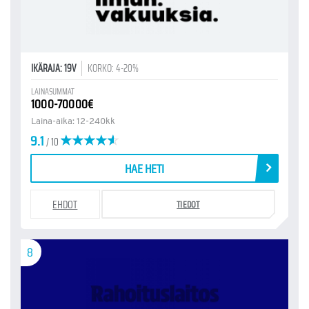
IKÄRAJA: 19V
KORKO: 4-20%
LAINASUMMAT
1000-70000€
Laina-aika: 12-240kk
9.1
/ 10
HAE HETI
EHDOT
TIEDOT
8