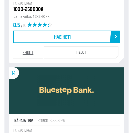
LAINASUMMAT
1000-250000€
Laina-aika: 12-240kk
8.5
/ 10
HAE HETI
EHDOT
TIEDOT
14
IKÄRAJA: 18V
KORKO: 3.85-8.5%
LAINASUMMAT