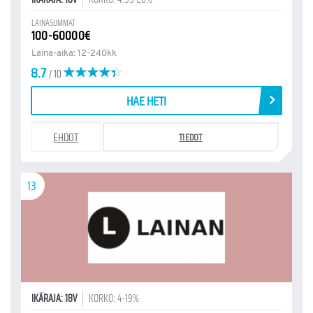
LAINASUMMAT
100-60000€
Laina-aika: 12-240kk
8.7
/ 10
HAE HETI
EHDOT
TIEDOT
13
IKÄRAJA: 18V
KORKO: 4-19%