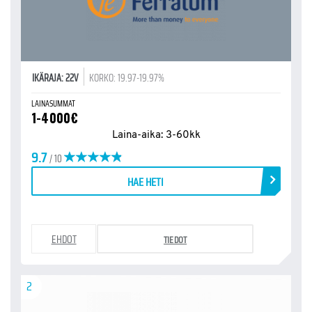
IKÄRAJA: 22V
KORKO: 19.97-19.97%
LAINASUMMAT
1-4000€
Laina-aika: 3-60kk
9.7
/ 10
HAE HETI
EHDOT
TIEDOT
2