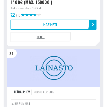
1400€ (MAX. 15000€ )
Takaisinmaksu: 1-72kk
7.2
/ 10
HAE HETI
TIEDOT
23
IKÄRAJA: 18V
KORKO ALK: 20%
LAINASUMMAT