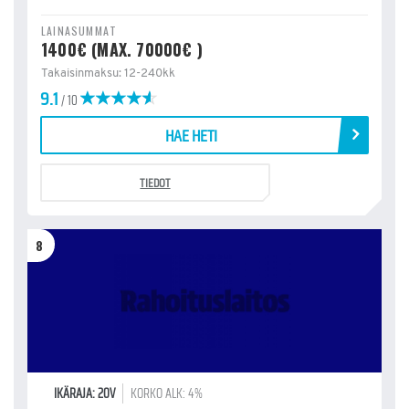
LAINASUMMAT
1400€ (MAX. 70000€ )
Takaisinmaksu: 12-240kk
9.1
/ 10
HAE HETI
TIEDOT
8
IKÄRAJA: 20V
KORKO ALK: 4%