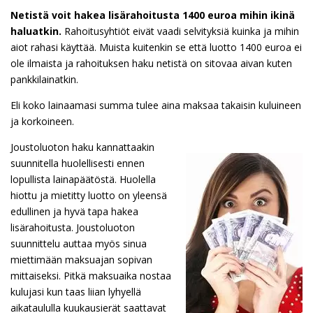
Netistä voit hakea lisärahoitusta 1400 euroa mihin ikinä
haluatkin.
Rahoitusyhtiöt eivät vaadi selvityksiä kuinka ja mihin
aiot rahasi käyttää. Muista kuitenkin se että luotto 1400 euroa ei
ole ilmaista ja rahoituksen haku netistä on sitovaa aivan kuten
pankkilainatkin.
Eli koko lainaamasi summa tulee aina maksaa takaisin kuluineen
ja korkoineen.
Joustoluoton haku kannattaakin
suunnitella huolellisesti ennen
lopullista lainapäätöstä. Huolella
hiottu ja mietitty luotto on yleensä
edullinen ja hyvä tapa hakea
lisärahoitusta. Joustoluoton
suunnittelu auttaa myös sinua
miettimään maksuajan sopivan
mittaiseksi. Pitkä maksuaika nostaa
kulujasi kun taas liian lyhyellä
aikataululla kuukausierät saattavat