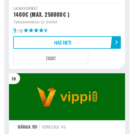
LAINASUMMAT
1400€ (MAX. 250000€ )
Takaisinmaksu: 12-240kk
9
/ 10
HAE HETI
TIEDOT
10
IKÄRAJA: 18V
KORKO ALK: 4%