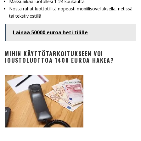
Maksuaikaa luotollesi 1-24 kuukautta
Nosta rahat luottotililtä nopeasti mobiilisovelluksella, netissä
tai tekstiviestillä
Lainaa 50000 euroa heti tilille
MIHIN KÄYTTÖTARKOITUKSEEN VOI
JOUSTOLUOTTOA 1400 EUROA HAKEA?