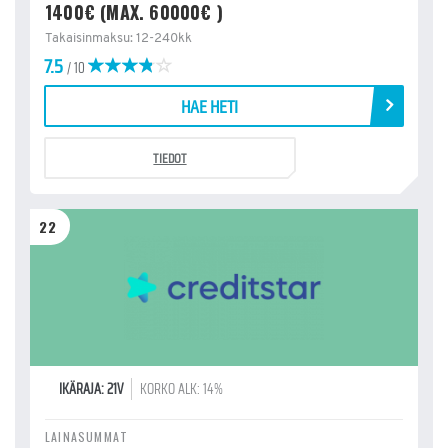
1400€ (MAX. 60000€ )
Takaisinmaksu: 12-240kk
7.5
/ 10
HAE HETI
TIEDOT
22
IKÄRAJA: 21V
KORKO ALK: 14%
LAINASUMMAT