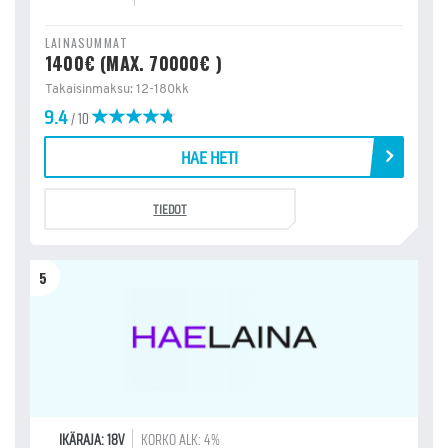
LAINASUMMAT
1400€ (MAX. 70000€ )
Takaisinmaksu: 12-180kk
9.4
/ 10
HAE HETI
TIEDOT
5
IKÄRAJA: 18V
KORKO ALK: 4%