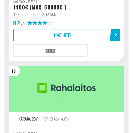
LAINASUMMAT
1400€ (MAX. 60000€ )
Takaisinmaksu: 12-180kk
8.2
/ 10
HAE HETI
TIEDOT
18
IKÄRAJA: 20V
KORKO ALK: 4.6%