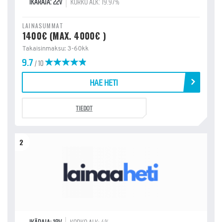
IKÄRAJA: 22V
KORKO ALK: 19.97%
LAINASUMMAT
1400€ (MAX. 4000€ )
Takaisinmaksu: 3-60kk
9.7
/ 10
HAE HETI
TIEDOT
2