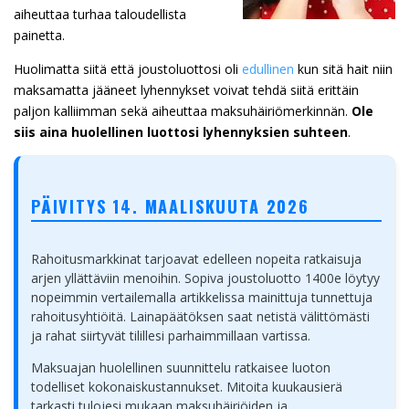
aiheuttaa turhaa taloudellista
painetta.
Huolimatta siitä että joustoluottosi oli
edullinen
kun sitä hait niin
maksamatta jääneet lyhennykset voivat tehdä siitä erittäin
paljon kalliimman sekä aiheuttaa maksuhäiriömerkinnän.
Ole
siis aina huolellinen luottosi lyhennyksien suhteen
.
PÄIVITYS 14. MAALISKUUTA 2026
Rahoitusmarkkinat tarjoavat edelleen nopeita ratkaisuja
arjen yllättäviin menoihin. Sopiva joustoluotto 1400e löytyy
nopeimmin vertailemalla artikkelissa mainittuja tunnettuja
rahoitusyhtiöitä. Lainapäätöksen saat netistä välittömästi
ja rahat siirtyvät tilillesi parhaimmillaan vartissa.
Maksuajan huolellinen suunnittelu ratkaisee luoton
todelliset kokonaiskustannukset. Mitoita kuukausierä
tarkasti tulojesi mukaan maksuhäiriöiden ja