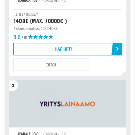
IKÄRAJA: 18V
KORKO ALK: 4%
LAINASUMMAT
1400€ (MAX. 70000€ )
Takaisinmaksu: 12-240kk
9.6
/ 10
HAE HETI
TIEDOT
3
IKÄRAJA: 18V
KORKO ALK: 0%