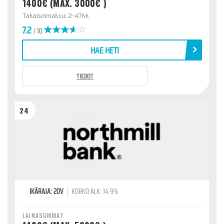
1400€ (MAX. 3000€ )
Takaisinmaksu: 2-47kk
7.2
/ 10
HAE HETI
TIEDOT
24
IKÄRAJA: 20V
KORKO ALK: 14.9%
LAINASUMMAT