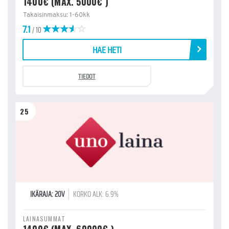
1400€ (MAX. 5000€ )
Takaisinmaksu: 1-60kk
7.1
/ 10
HAE HETI
TIEDOT
25
IKÄRAJA: 20V
KORKO ALK: 6.9%
LAINASUMMAT