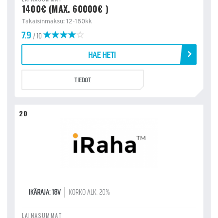
1400€ (MAX. 60000€ )
Takaisinmaksu: 12-180kk
7.9
/ 10
HAE HETI
TIEDOT
20
IKÄRAJA: 18V
KORKO ALK: 20%
LAINASUMMAT