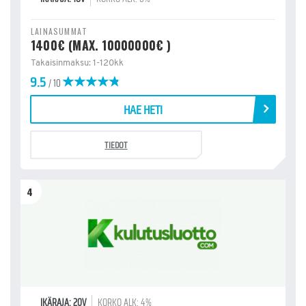
LAINASUMMAT
1400€ (MAX. 10000000€ )
Takaisinmaksu: 1-120kk
9.5
/ 10
HAE HETI
TIEDOT
4
IKÄRAJA: 20V
KORKO ALK: 4%