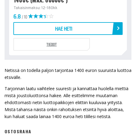
1400€ (MAX. 60000€ )
Takaisinmaksu: 12-180kk
6.8
/ 10
HAE HETI
TIEDOT
Netissä on todella paljon tarjontaa 1400 euron suuruista luottoa
etsivälle.
Tarjonnan laatu vaihtelee suuresti ja kannattaa huolella miettiä
mistä joustoluottonsa hakee. Alle esittelimme muutaman
ehdottomasti netin luottopaikkojen eliittiin kuuluvaa yritystä.
Mistä tahansa näistä onkin rahoituksen etsintä hyvä aloittaa,
kun haluat saada lainaa 1400 euroa heti tilillesi netistä.
OSTOSRAHA