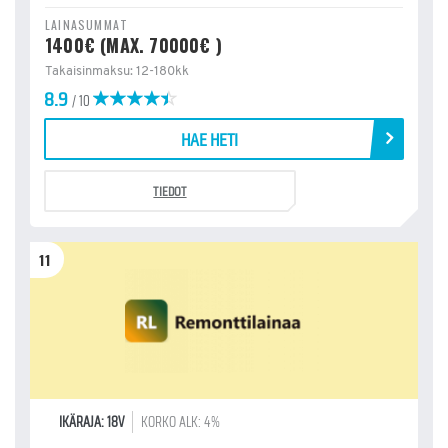
LAINASUMMAT
1400€ (MAX. 70000€ )
Takaisinmaksu: 12-180kk
8.9
/ 10
HAE HETI
TIEDOT
11
IKÄRAJA: 18V
KORKO ALK: 4%