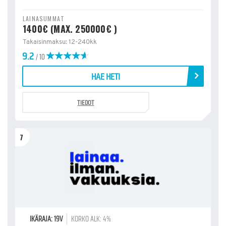
LAINASUMMAT
1400€ (MAX. 250000€ )
Takaisinmaksu: 12-240kk
9.2
/ 10
HAE HETI
TIEDOT
7
IKÄRAJA: 19V
KORKO ALK: 4%