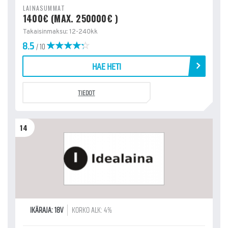
LAINASUMMAT
1400€ (MAX. 250000€ )
Takaisinmaksu: 12-240kk
8.5
/ 10
HAE HETI
TIEDOT
14
IKÄRAJA: 18V
KORKO ALK: 4%