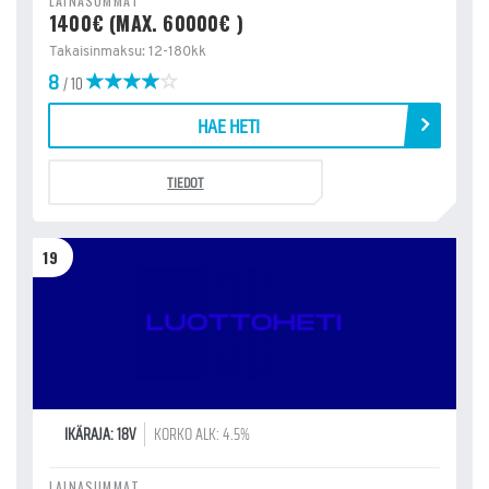
LAINASUMMAT
1400€ (MAX. 60000€ )
Takaisinmaksu: 12-180kk
8
/ 10
HAE HETI
TIEDOT
19
IKÄRAJA: 18V
KORKO ALK: 4.5%
LAINASUMMAT