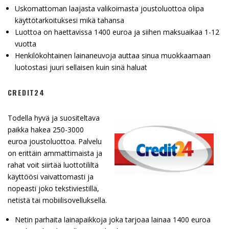
Uskomattoman laajasta valikoimasta joustoluottoa olipa
käyttötarkoituksesi mikä tahansa
Luottoa on haettavissa 1400 euroa ja siihen maksuaikaa 1-12
vuotta
Henkilökohtainen lainaneuvoja auttaa sinua muokkaamaan
luotostasi juuri sellaisen kuin sinä haluat
CREDIT24
Todella hyvä ja suositeltava
paikka hakea 250-3000
euroa joustoluottoa. Palvelu
on erittäin ammattimaista ja
rahat voit siirtää luottotililtä
käyttöösi vaivattomasti ja
nopeasti joko tekstiviestillä,
netistä tai mobiilisovelluksella.
Netin parhaita lainapaikkoja joka tarjoaa lainaa 1400 euroa