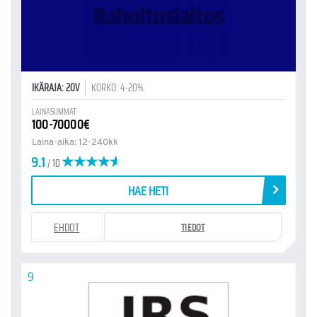
IKÄRAJA: 20V
KORKO: 4-20%
LAINASUMMAT
100-70000€
Laina-aika: 12-240kk
9.1
/ 10
HAE HETI
EHDOT
TIEDOT
9