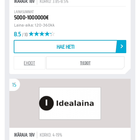
IKÄRAJA: 18V
KORKO: 3.85-8.5%
LAINASUMMAT
5000-1000000€
Laina-aika: 120-360kk
8.5
/ 10
HAE HETI
EHDOT
TIEDOT
15
IKÄRAJA: 18V
KORKO: 4-19%