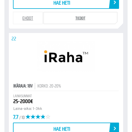
HAE HETI
EHDOT
TIEDOT
22
IKÄRAJA: 18V
KORKO: 20-20%
LAINASUMMAT
25-2000€
Laina-aika: 1-3kk
7.7
/ 10
HAE HETI