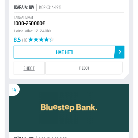
IKÄRAJA: 18V
KORKO: 4-19%
LAINASUMMAT
1000-250000€
Laina-aika: 12-240kk
8.5
/ 10
HAE HETI
EHDOT
TIEDOT
14