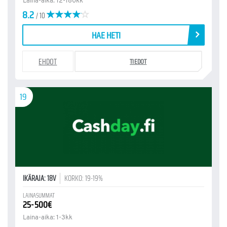
Laina-aika: 12-180kk
8.2
/ 10
HAE HETI
EHDOT
TIEDOT
19
IKÄRAJA: 18V
KORKO: 19-19%
LAINASUMMAT
25-500€
Laina-aika: 1-3kk