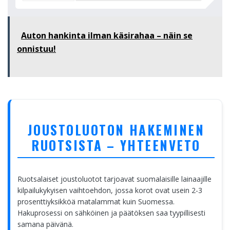
Auton hankinta ilman käsirahaa – näin se
onnistuu!
JOUSTOLUOTON HAKEMINEN
RUOTSISTA – YHTEENVETO
Ruotsalaiset joustoluotot tarjoavat suomalaisille lainaajille
kilpailukykyisen vaihtoehdon, jossa korot ovat usein 2-3
prosenttiyksikköä matalammat kuin Suomessa.
Hakuprosessi on sähköinen ja päätöksen saa tyypillisesti
samana päivänä.