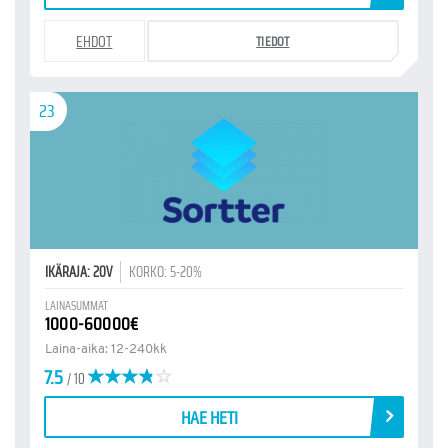
EHDOT
TIEDOT
23
IKÄRAJA: 20V
KORKO: 5-20%
LAINASUMMAT
1000-60000€
Laina-aika: 12-240kk
7.5
/ 10
HAE HETI