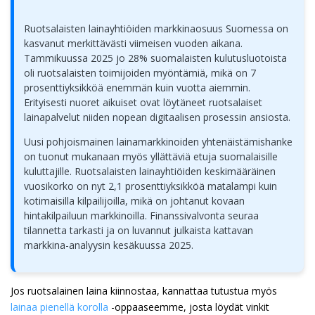
Ruotsalaisten lainayhtiöiden markkinaosuus Suomessa on
kasvanut merkittävästi viimeisen vuoden aikana.
Tammikuussa 2025 jo 28% suomalaisten kulutusluotoista
oli ruotsalaisten toimijoiden myöntämiä, mikä on 7
prosenttiyksikköä enemmän kuin vuotta aiemmin.
Erityisesti nuoret aikuiset ovat löytäneet ruotsalaiset
lainapalvelut niiden nopean digitaalisen prosessin ansiosta.
Uusi pohjoismainen lainamarkkinoiden yhtenäistämishanke
on tuonut mukanaan myös yllättäviä etuja suomalaisille
kuluttajille. Ruotsalaisten lainayhtiöiden keskimääräinen
vuosikorko on nyt 2,1 prosenttiyksikköä matalampi kuin
kotimaisilla kilpailijoilla, mikä on johtanut kovaan
hintakilpailuun markkinoilla. Finanssivalvonta seuraa
tilannetta tarkasti ja on luvannut julkaista kattavan
markkina-analyysin kesäkuussa 2025.
Jos ruotsalainen laina kiinnostaa, kannattaa tutustua myös
lainaa pienellä korolla
-oppaaseemme, josta löydät vinkit