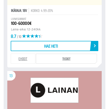
IKÄRAJA: 18V
KORKO: 4.99-20%
LAINASUMMAT
100-60000€
Laina-aika: 12-240kk
8.7
/ 10
HAE HETI
EHDOT
TIEDOT
13