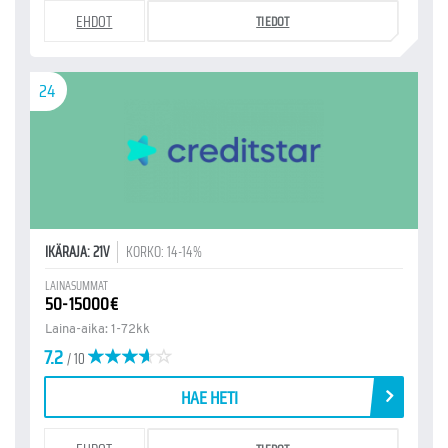
EHDOT
TIEDOT
24
IKÄRAJA: 21V
KORKO: 14-14%
LAINASUMMAT
50-15000€
Laina-aika: 1-72kk
7.2
/ 10
HAE HETI