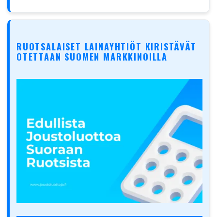
RUOTSALAISET LAINAYHTIÖT KIRISTÄVÄT
OTETTAAN SUOMEN MARKKINOILLA