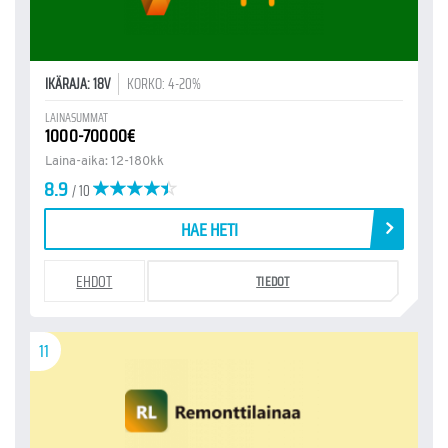
IKÄRAJA: 18V
KORKO: 4-20%
LAINASUMMAT
1000-70000€
Laina-aika: 12-180kk
8.9
/ 10
HAE HETI
EHDOT
TIEDOT
11