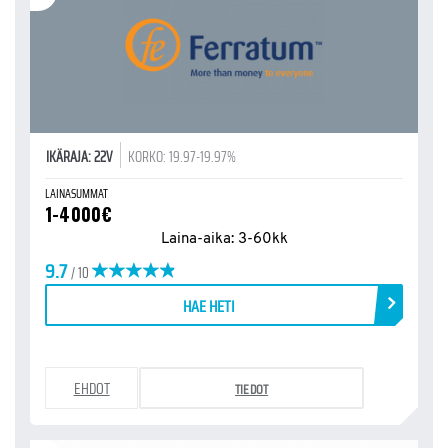
IKÄRAJA: 22V
KORKO: 19.97-19.97%
LAINASUMMAT
1-4000€
Laina-aika: 3-60kk
9.7
/ 10
HAE HETI
EHDOT
TIEDOT