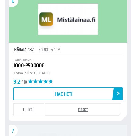
6
IKÄRAJA: 18V
KORKO: 4-19%
LAINASUMMAT
1000-250000€
Laina-aika: 12-240kk
9.2
/ 10
HAE HETI
EHDOT
TIEDOT
7