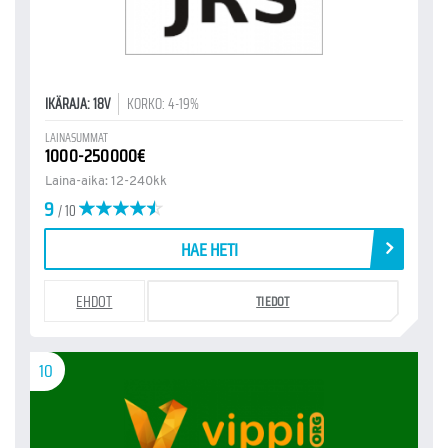
IKÄRAJA: 18V
KORKO: 4-19%
LAINASUMMAT
1000-250000€
Laina-aika: 12-240kk
9
/ 10
HAE HETI
EHDOT
TIEDOT
10