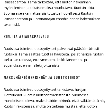
lainsäädäntöä. Tämä tarkoittaa, että luoton hakeminen,
myöntäminen ja takaisinmaksu noudattavat Ruotsin lakia.
Suomalaisen kannattaa siis tutustua huolellisesti Ruotsin
lainsäädäntöön ja luotonantajan ehtoihin ennen hakemuksen
tekemistä.
KIELI JA ASIAKASPALVELU
Ruotsissa toimivat luottoyritykset palvelevat pääsääntöisesti
ruotsiksi. Tämä saattaa tuottaa haasteita, jos et hallitse ruotsin
kieltä. On tärkeää, että ymmärrät kaikki lainaehdot ja -
sopimukset ennen allekirjoittamista.
MAKSUHÄIRIÖMERKINNÄT JA LUOTTOTIEDOT
Ruotsissa toimivat luottoyritykset tarkistavat hakijan
luottotiedot Ruotsin luottotietorekisteristä. Suomessa
mahdollisesti olevat maksuhäiriömerkinnät eivät välttämättä näy
Ruotsin rekisterissä, mutta on tärkeää muistaa, että luoton