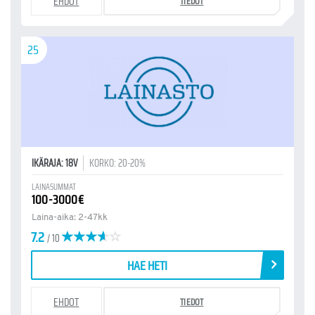
EHDOT
TIEDOT
25
IKÄRAJA: 18V
KORKO: 20-20%
LAINASUMMAT
100-3000€
Laina-aika: 2-47kk
7.2
/ 10
HAE HETI
EHDOT
TIEDOT