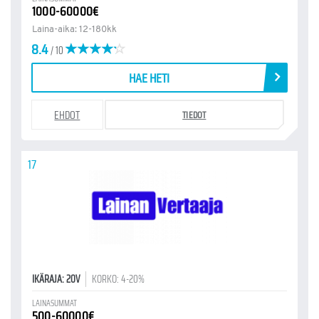
1000-60000€
Laina-aika: 12-180kk
8.4
/ 10
HAE HETI
EHDOT
TIEDOT
17
IKÄRAJA: 20V
KORKO: 4-20%
LAINASUMMAT
500-60000€