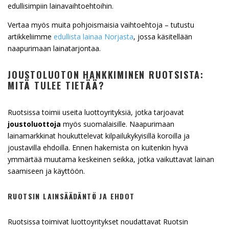
edullisimpiin lainavaihtoehtoihin.
Vertaa myös muita pohjoismaisia vaihtoehtoja – tutustu
artikkeliimme
edullista lainaa Norjasta
, jossa käsitellään
naapurimaan lainatarjontaa.
JOUSTOLUOTON HANKKIMINEN RUOTSISTA:
MITÄ TULEE TIETÄÄ?
Ruotsissa toimii useita luottoyrityksiä, jotka tarjoavat
joustoluottoja
myös suomalaisille. Naapurimaan
lainamarkkinat houkuttelevat kilpailukykyisillä koroilla ja
joustavilla ehdoilla. Ennen hakemista on kuitenkin hyvä
ymmärtää muutama keskeinen seikka, jotka vaikuttavat lainan
saamiseen ja käyttöön.
RUOTSIN LAINSÄÄDÄNTÖ JA EHDOT
Ruotsissa toimivat luottoyritykset noudattavat Ruotsin