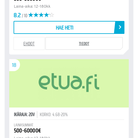
Laina-aika: 12-180kk
8.2
/ 10
HAE HETI
EHDOT
TIEDOT
18
IKÄRAJA: 20V
KORKO: 4.68-20%
LAINASUMMAT
500-60000€