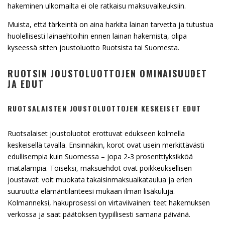
hakeminen ulkomailta ei ole ratkaisu maksuvaikeuksiin.
Muista, että tärkeintä on aina harkita lainan tarvetta ja tutustua
huolellisesti lainaehtoihin ennen lainan hakemista, olipa
kyseessä sitten joustoluotto Ruotsista tai Suomesta.
RUOTSIN JOUSTOLUOTTOJEN OMINAISUUDET
JA EDUT
RUOTSALAISTEN JOUSTOLUOTTOJEN KESKEISET EDUT
Ruotsalaiset joustoluotot erottuvat edukseen kolmella
keskeisellä tavalla. Ensinnäkin, korot ovat usein merkittävästi
edullisempia kuin Suomessa – jopa 2-3 prosenttiyksikköä
matalampia. Toiseksi, maksuehdot ovat poikkeuksellisen
joustavat: voit muokata takaisinmaksuaikataulua ja erien
suuruutta elämäntilanteesi mukaan ilman lisäkuluja.
Kolmanneksi, hakuprosessi on virtaviivainen: teet hakemuksen
verkossa ja saat päätöksen tyypillisesti samana päivänä.