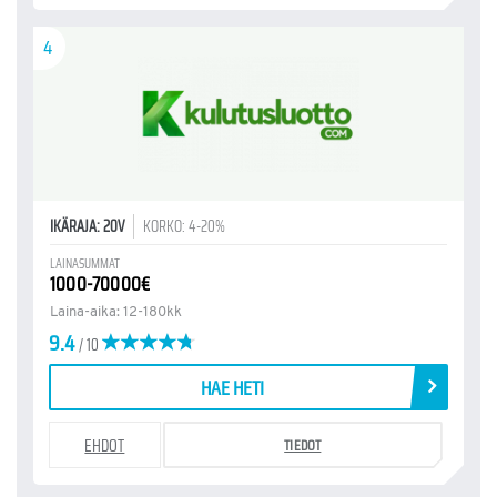
4
IKÄRAJA: 20V
KORKO: 4-20%
LAINASUMMAT
1000-70000€
Laina-aika: 12-180kk
9.4
/ 10
HAE HETI
EHDOT
TIEDOT