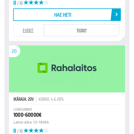
8
/ 10
HAE HETI
EHDOT
TIEDOT
20
IKÄRAJA: 20V
KORKO: 4.6-20%
LAINASUMMAT
1000-60000€
Laina-aika: 12-180kk
8
/ 10