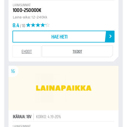
LAINASUMMAT
1000-250000€
Laina-aika: 12-240kk
8.4
/ 10
HAE HETI
EHDOT
TIEDOT
16
IKÄRAJA: 18V
KORKO: 4.19-20%
LAINASUMMAT