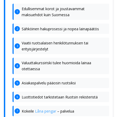
Edullisemmat korot ja joustavammat
maksuehdot kuin Suomessa
Sähköinen hakuprosessi ja nopea lainapäätös
Vaatii ruotsalaisen henkilötunnuksen tai
erityisjärjestelyt
Valuuttakurssiriski tulee huomioida lainaa
otettaessa
Asiakaspalvelu pääosin ruotsiksi
Luottotiedot tarkistetaan Ruotsin rekisteristä
Kokeile
Låna pengar
– palvelua