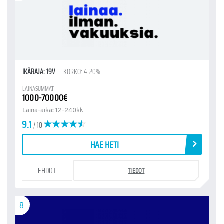
IKÄRAJA: 19V
KORKO: 4-20%
LAINASUMMAT
1000-70000€
Laina-aika: 12-240kk
9.1
/ 10
HAE HETI
EHDOT
TIEDOT
8