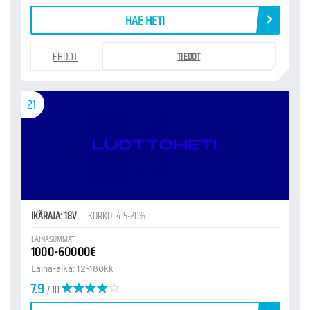
HAE HETI
EHDOT
TIEDOT
21
IKÄRAJA: 18V
KORKO: 4.5-20%
LAINASUMMAT
1000-60000€
Laina-aika: 12-180kk
7.9
/ 10