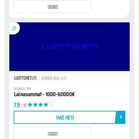
TIEDOT
21
LUOTTOHETI.FI
KORKO ALK: 4.5
IKÄRAJA: 18V
Lainasummat - 1000-60000€
7.9
/ 10
HAE HETI
TIEDOT