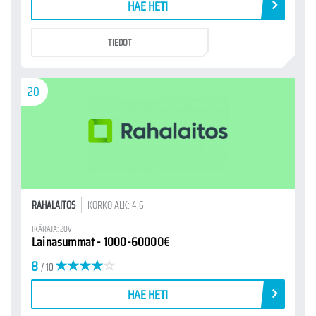
HAE HETI
TIEDOT
20
RAHALAITOS
KORKO ALK: 4.6
IKÄRAJA: 20V
Lainasummat - 1000-60000€
8
/ 10
HAE HETI