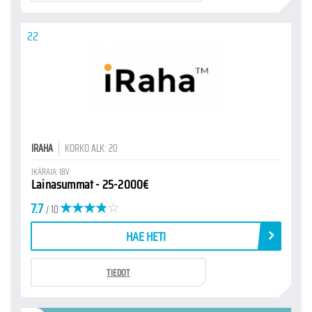
22
IRAHA
KORKO ALK: 20
IKÄRAJA: 18V
Lainasummat - 25-2000€
7.7
/ 10
HAE HETI
TIEDOT