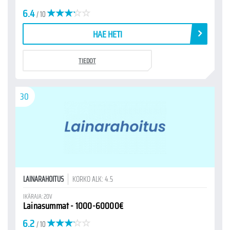
6.4
/ 10
HAE HETI
TIEDOT
30
LAINARAHOITUS
KORKO ALK: 4.5
IKÄRAJA: 20V
Lainasummat - 1000-60000€
6.2
/ 10