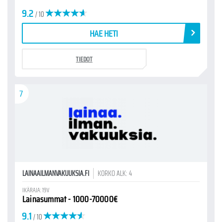
9.2
/ 10
HAE HETI
TIEDOT
7
LAINAAILMANVAKUUKSIA.FI
KORKO ALK: 4
IKÄRAJA: 19V
Lainasummat - 1000-70000€
9.1
/ 10