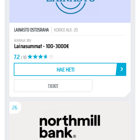
LAINASTO OSTOSRAHA
KORKO ALK: 20
IKÄRAJA: 18V
Lainasummat - 100-3000€
7.2
/ 10
HAE HETI
TIEDOT
26