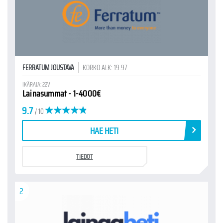
FERRATUM JOUSTAVA
KORKO ALK: 19.97
IKÄRAJA: 22V
Lainasummat - 1-4000€
9.7
/ 10
HAE HETI
TIEDOT
2