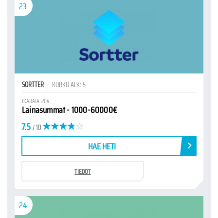
23
SORTTER
KORKO ALK: 5
IKÄRAJA: 20V
Lainasummat - 1000-60000€
7.5
/ 10
HAE HETI
TIEDOT
24