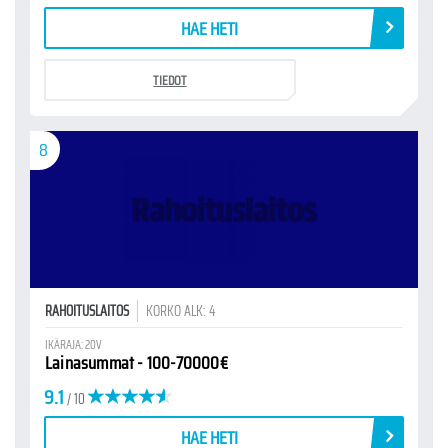
HAE HETI
TIEDOT
8
RAHOITUSLAITOS
KORKO ALK: 4
IKÄRAJA: 20V
Lainasummat - 100-70000€
9.1
/ 10
HAE HETI