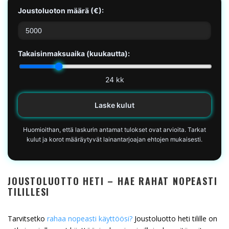
Joustoluoton määrä (€):
Takaisinmaksuaika (kuukautta):
24
kk
Laske kulut
Huomioithan, että laskurin antamat tulokset ovat arvioita. Tarkat
kulut ja korot määräytyvät lainantarjoajan ehtojen mukaisesti.
JOUSTOLUOTTO HETI – HAE RAHAT NOPEASTI
TILILLESI
Tarvitsetko
rahaa nopeasti käyttöösi?
Joustoluotto heti tilille on