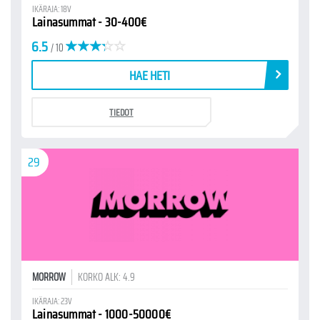
IKÄRAJA: 18V
Lainasummat - 30-400€
6.5
/ 10
HAE HETI
TIEDOT
29
MORROW
KORKO ALK: 4.9
IKÄRAJA: 23V
Lainasummat - 1000-50000€