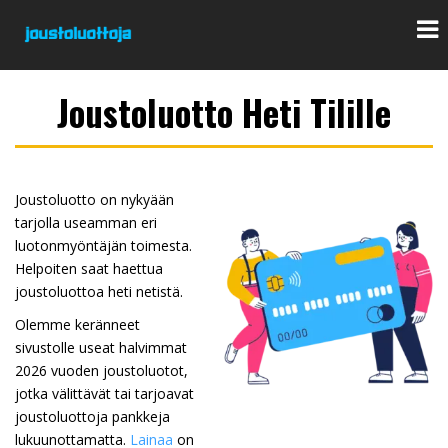
Joustoluotto Heti Tilille
Joustoluotto on nykyään
tarjolla useamman eri
luotonmyöntäjän toimesta.
Helpoiten saat haettua
joustoluottoa heti netistä.
Olemme keränneet
sivustolle useat halvimmat
2026 vuoden joustoluotot,
jotka välittävät tai tarjoavat
joustoluottoja pankkeja
lukuunottamatta.
Lainaa
on