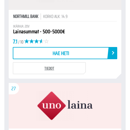
NORTHMILL BANK
KORKO ALK: 14.9
IKÄRAJA: 20V
Lainasummat - 500-5000€
7.1
/ 10
HAE HETI
TIEDOT
27