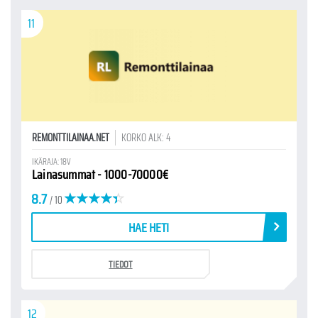
11
REMONTTILAINAA.NET
KORKO ALK: 4
IKÄRAJA: 18V
Lainasummat - 1000-70000€
8.7
/ 10
HAE HETI
TIEDOT
12