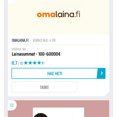
OMALAINA.FI
KORKO ALK: 4.99
IKÄRAJA: 18V
Lainasummat - 100-60000€
8.7
/ 10
HAE HETI
TIEDOT
13