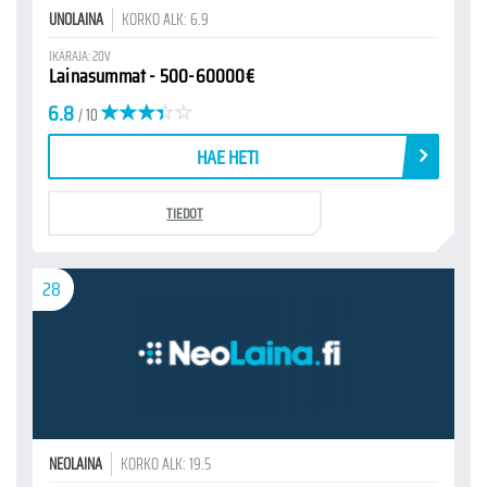
UNOLAINA
KORKO ALK: 6.9
IKÄRAJA: 20V
Lainasummat - 500-60000€
6.8
/ 10
HAE HETI
TIEDOT
28
NEOLAINA
KORKO ALK: 19.5