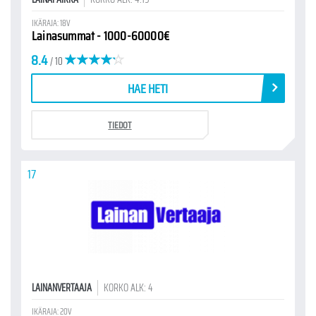
IKÄRAJA: 18V
Lainasummat - 1000-60000€
8.4
/ 10
HAE HETI
TIEDOT
17
LAINANVERTAAJA
KORKO ALK: 4
IKÄRAJA: 20V