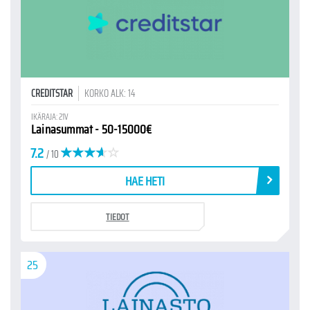
CREDITSTAR
KORKO ALK: 14
IKÄRAJA: 21V
Lainasummat - 50-15000€
7.2
/ 10
HAE HETI
TIEDOT
25