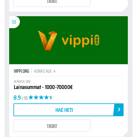
TIEDOT
10
VIPPI.ORG
KORKO ALK: 4
IKÄRAJA: 18V
Lainasummat - 1000-70000€
8.9
/ 10
HAE HETI
TIEDOT