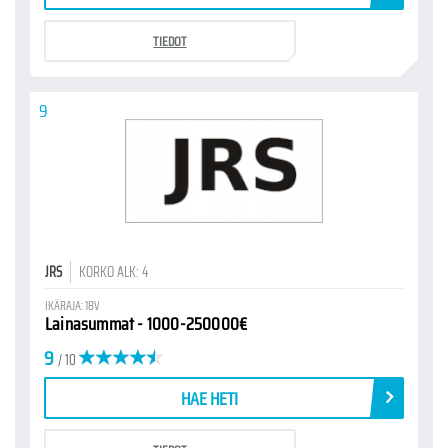
TIEDOT
9
JRS
KORKO ALK: 4
IKÄRAJA: 18V
Lainasummat - 1000-250000€
9
/ 10
HAE HETI