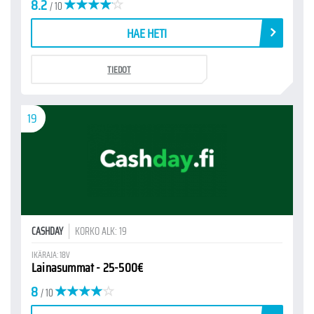
8.2
/ 10
HAE HETI
TIEDOT
19
CASHDAY
KORKO ALK: 19
IKÄRAJA: 18V
Lainasummat - 25-500€
8
/ 10