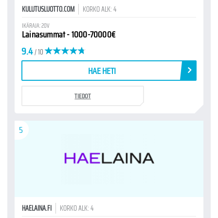
KULUTUSLUOTTO.COM
KORKO ALK: 4
IKÄRAJA: 20V
Lainasummat - 1000-70000€
9.4
/ 10
HAE HETI
TIEDOT
5
HAELAINA.FI
KORKO ALK: 4