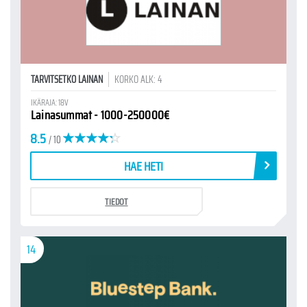
TARVITSETKO LAINAN
KORKO ALK: 4
IKÄRAJA: 18V
Lainasummat - 1000-250000€
8.5
/ 10
HAE HETI
TIEDOT
14