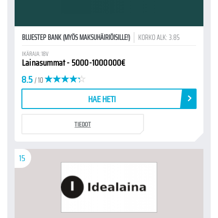
BLUESTEP BANK (MYÖS MAKSUHÄIRIÖISILLE!)
KORKO ALK: 3.85
IKÄRAJA: 18V
Lainasummat - 5000-1000000€
8.5
/ 10
HAE HETI
TIEDOT
15