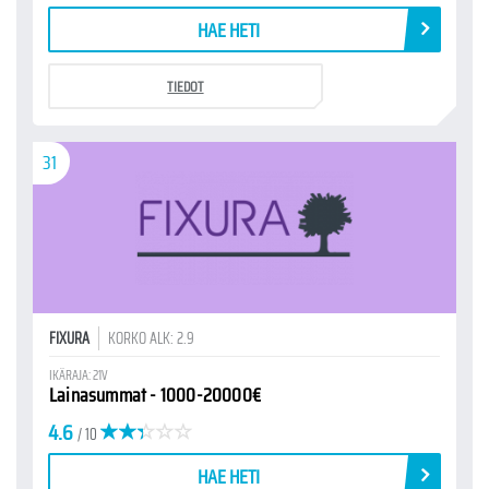
HAE HETI
TIEDOT
31
FIXURA
KORKO ALK: 2.9
IKÄRAJA: 21V
Lainasummat - 1000-20000€
4.6
/ 10
HAE HETI