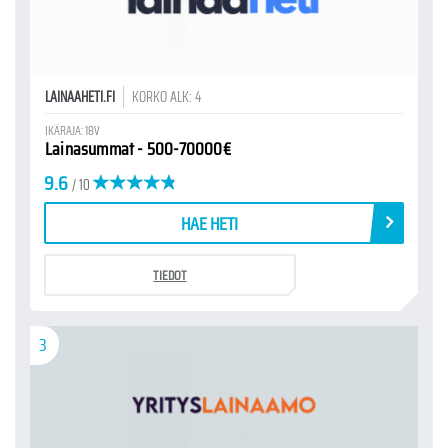
LAINAAHETI.FI
KORKO ALK: 4
IKÄRAJA: 18V
Lainasummat - 500-70000€
9.6
/ 10
HAE HETI
TIEDOT
3