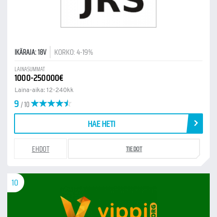
KORKO: 4-19%
IKÄRAJA: 18V
LAINASUMMAT
1000-250000€
Laina-aika: 12-240kk
9
/ 10
HAE HETI
EHDOT
TIEDOT
10