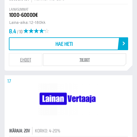
LAINASUMMAT
1000-60000€
Laina-aika: 12-180kk
8.4
/ 10
HAE HETI
EHDOT
TIEDOT
17
KORKO: 4-20%
IKÄRAJA: 20V