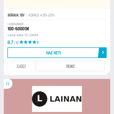
KORKO: 4.99-20%
IKÄRAJA: 18V
LAINASUMMAT
100-60000€
Laina-aika: 12-240kk
8.7
/ 10
HAE HETI
EHDOT
TIEDOT
13