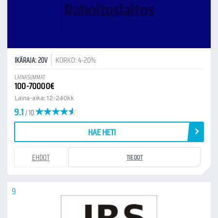
KORKO: 4-20%
IKÄRAJA: 20V
LAINASUMMAT
100-70000€
Laina-aika: 12-240kk
9.1
/ 10
HAE HETI
EHDOT
TIEDOT
9