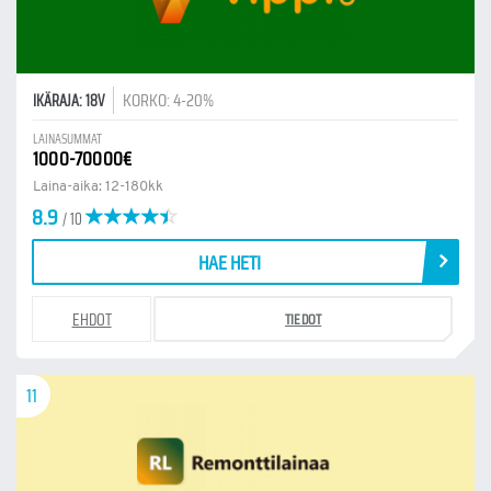
KORKO: 4-20%
IKÄRAJA: 18V
LAINASUMMAT
1000-70000€
Laina-aika: 12-180kk
8.9
/ 10
HAE HETI
EHDOT
TIEDOT
11