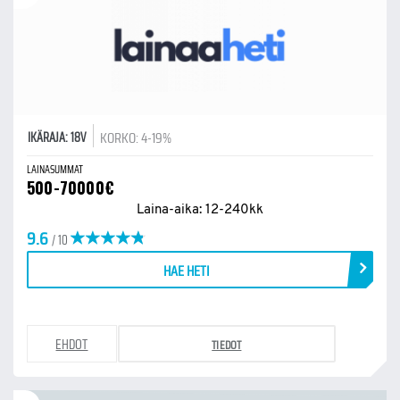
KORKO: 4-19%
IKÄRAJA: 18V
LAINASUMMAT
500-70000€
Laina-aika: 12-240kk
9.6
/ 10
HAE HETI
EHDOT
TIEDOT