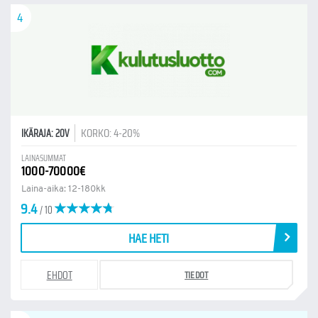
4
KORKO: 4-20%
IKÄRAJA: 20V
LAINASUMMAT
1000-70000€
Laina-aika: 12-180kk
9.4
/ 10
HAE HETI
EHDOT
TIEDOT