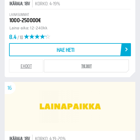
KORKO: 4-19%
IKÄRAJA: 18V
LAINASUMMAT
1000-250000€
Laina-aika: 12-240kk
8.4
/ 10
HAE HETI
EHDOT
TIEDOT
16
KORKO: 4.19-20%
IKÄRAJA: 18V