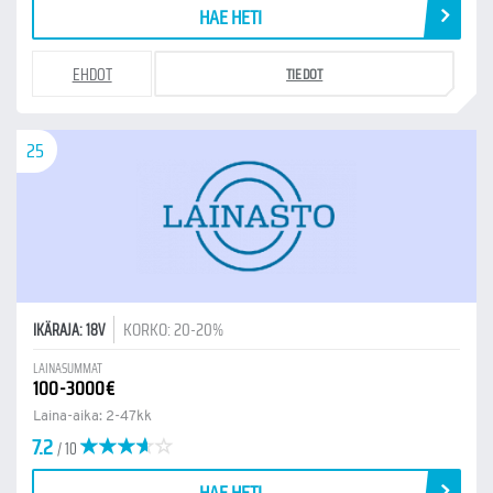
HAE HETI
EHDOT
TIEDOT
25
KORKO: 20-20%
IKÄRAJA: 18V
LAINASUMMAT
100-3000€
Laina-aika: 2-47kk
7.2
/ 10