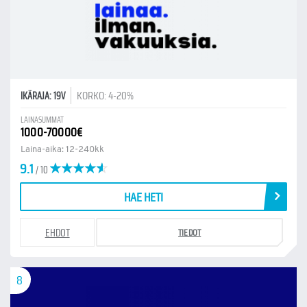
KORKO: 4-20%
IKÄRAJA: 19V
LAINASUMMAT
1000-70000€
Laina-aika: 12-240kk
9.1
/ 10
HAE HETI
EHDOT
TIEDOT
8