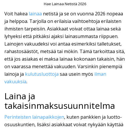
Hae Lainaa Netistä 2026
Voit hakea
lainaa
netistä ja se on vuonna 2026 nopeaa
ja helppoa. Tarjolla on erilaisia vaihtoehtoja erilaisten
ihmisten tarpeisiin. Asiakkaat voivat ottaa lainaa sekä
lyhyeksi että pitkäksi ajaksi lainasummasta riippuen.
Lainojen vakuudeksi voi antaa esimerkiksi talletukset,
rahastosäästöt, metsää tai mökin. Tämä tarkoittaa sitä,
että jos asiakas ei maksa lainaa kokonaan takaisin, hän
on vaarassa menettää vakuuden. Varsinkin pienempiä
lainoja ja
kulutusluottoja
saa usein myös
ilman
vakuuksia
.
Laina ja
takaisinmaksusuunnitelma
Perinteisten lainapaikkojen
, kuten pankkien ja luotto-
osuuskuntien, lisäksi asiakkaat voivat nykyään käyttää