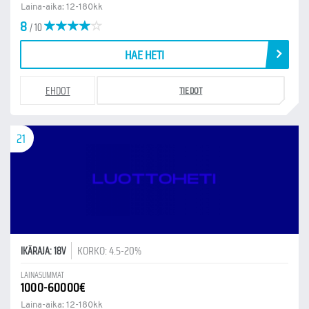
Laina-aika: 12-180kk
8
/ 10
HAE HETI
EHDOT
TIEDOT
21
KORKO: 4.5-20%
IKÄRAJA: 18V
LAINASUMMAT
1000-60000€
Laina-aika: 12-180kk