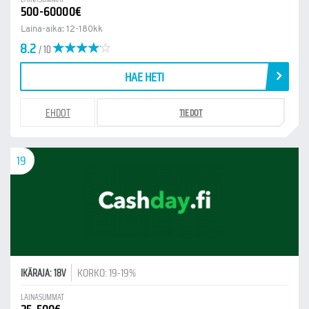
500-60000€
Laina-aika: 12-180kk
8.2
/ 10
HAE HETI
EHDOT
TIEDOT
19
KORKO: 19-19%
IKÄRAJA: 18V
LAINASUMMAT