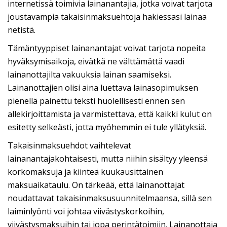
internetissä toimivia lainanantajia, jotka voivat tarjota
joustavampia takaisinmaksuehtoja hakiessasi lainaa
netistä.
Tämäntyyppiset lainanantajat voivat tarjota nopeita
hyväksymisaikoja, eivätkä ne välttämättä vaadi
lainanottajilta vakuuksia lainan saamiseksi.
Lainanottajien olisi aina luettava lainasopimuksen
pienellä painettu teksti huolellisesti ennen sen
allekirjoittamista ja varmistettava, että kaikki kulut on
esitetty selkeästi, jotta myöhemmin ei tule yllätyksiä.
Takaisinmaksuehdot vaihtelevat
lainanantajakohtaisesti, mutta niihin sisältyy yleensä
korkomaksuja ja kiinteä kuukausittainen
maksuaikataulu. On tärkeää, että lainanottajat
noudattavat takaisinmaksusuunnitelmaansa, sillä sen
laiminlyönti voi johtaa viivästyskorkoihin,
viivästysmaksuihin tai jopa perintätoimiin. Lainanottaja