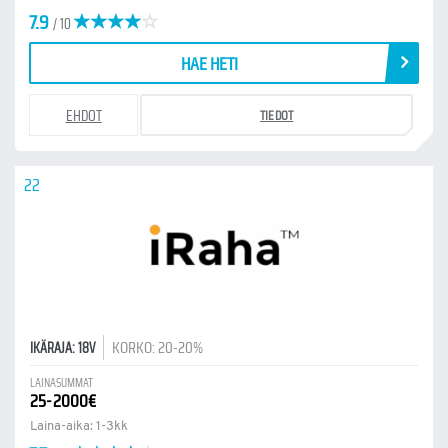
7.9
/ 10
HAE HETI
EHDOT
TIEDOT
22
KORKO: 20-20%
IKÄRAJA: 18V
LAINASUMMAT
25-2000€
Laina-aika: 1-3kk