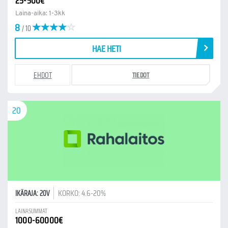
25-500€
Laina-aika: 1-3kk
8
/ 10
HAE HETI
EHDOT
TIEDOT
20
KORKO: 4.6-20%
IKÄRAJA: 20V
LAINASUMMAT
1000-60000€