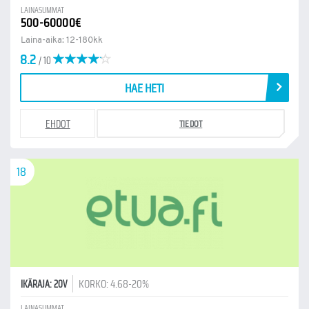
LAINASUMMAT
500-60000€
Laina-aika: 12-180kk
8.2
/ 10
HAE HETI
EHDOT
TIEDOT
18
KORKO: 4.68-20%
IKÄRAJA: 20V
LAINASUMMAT