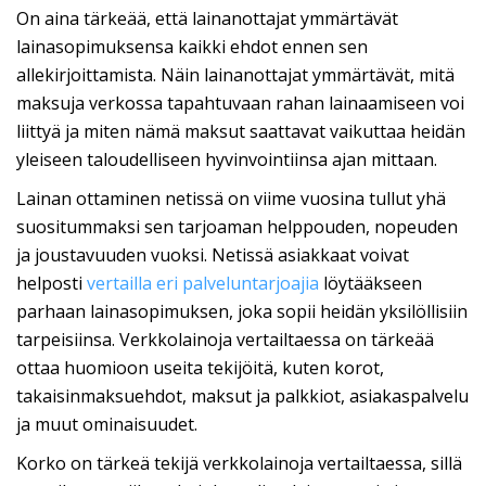
On aina tärkeää, että lainanottajat ymmärtävät
lainasopimuksensa kaikki ehdot ennen sen
allekirjoittamista. Näin lainanottajat ymmärtävät, mitä
maksuja verkossa tapahtuvaan rahan lainaamiseen voi
liittyä ja miten nämä maksut saattavat vaikuttaa heidän
yleiseen taloudelliseen hyvinvointiinsa ajan mittaan.
Lainan ottaminen netissä on viime vuosina tullut yhä
suositummaksi sen tarjoaman helppouden, nopeuden
ja joustavuuden vuoksi. Netissä asiakkaat voivat
helposti
vertailla eri palveluntarjoajia
löytääkseen
parhaan lainasopimuksen, joka sopii heidän yksilöllisiin
tarpeisiinsa. Verkkolainoja vertailtaessa on tärkeää
ottaa huomioon useita tekijöitä, kuten korot,
takaisinmaksuehdot, maksut ja palkkiot, asiakaspalvelu
ja muut ominaisuudet.
Korko on tärkeä tekijä verkkolainoja vertailtaessa, sillä