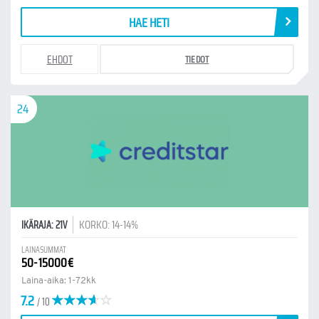
HAE HETI
EHDOT
TIEDOT
24
KORKO: 14-14%
IKÄRAJA: 21V
LAINASUMMAT
50-15000€
Laina-aika: 1-72kk
7.2
/ 10