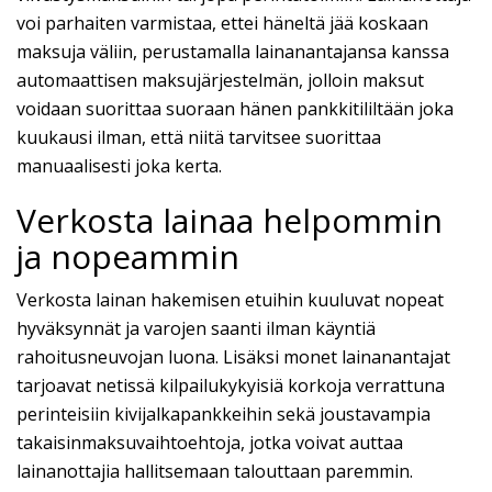
voi parhaiten varmistaa, ettei häneltä jää koskaan
maksuja väliin, perustamalla lainanantajansa kanssa
automaattisen maksujärjestelmän, jolloin maksut
voidaan suorittaa suoraan hänen pankkitililtään joka
kuukausi ilman, että niitä tarvitsee suorittaa
manuaalisesti joka kerta.
Verkosta lainaa helpommin
ja nopeammin
Verkosta lainan hakemisen etuihin kuuluvat nopeat
hyväksynnät ja varojen saanti ilman käyntiä
rahoitusneuvojan luona. Lisäksi monet lainanantajat
tarjoavat netissä kilpailukykyisiä korkoja verrattuna
perinteisiin kivijalkapankkeihin sekä joustavampia
takaisinmaksuvaihtoehtoja, jotka voivat auttaa
lainanottajia hallitsemaan talouttaan paremmin.