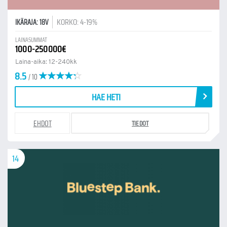
KORKO: 4-19%
IKÄRAJA: 18V
LAINASUMMAT
1000-250000€
Laina-aika: 12-240kk
8.5
/ 10
HAE HETI
EHDOT
TIEDOT
14