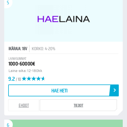
5
KORKO: 4-20%
IKÄRAJA: 18V
LAINASUMMAT
1000-60000€
Laina-aika: 12-180kk
9.2
/ 10
HAE HETI
EHDOT
TIEDOT
6