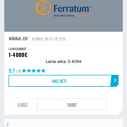
KORKO: 19.97-19.97%
IKÄRAJA: 22V
LAINASUMMAT
1-4000€
Laina-aika: 3-60kk
9.7
/ 10
HAE HETI
EHDOT
TIEDOT
2