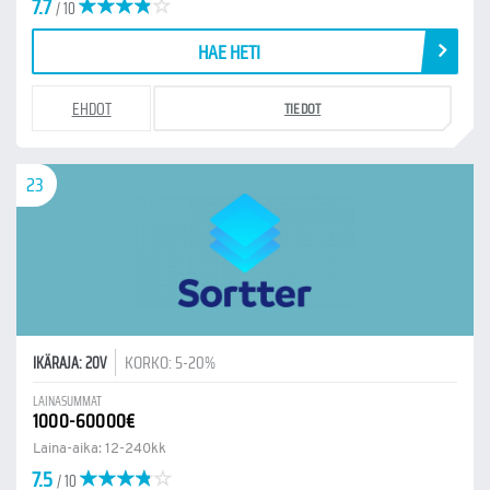
7.7
/ 10
HAE HETI
EHDOT
TIEDOT
23
KORKO: 5-20%
IKÄRAJA: 20V
LAINASUMMAT
1000-60000€
Laina-aika: 12-240kk
7.5
/ 10