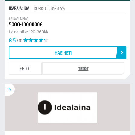
KORKO: 3.85-8.5%
IKÄRAJA: 18V
LAINASUMMAT
5000-1000000€
Laina-aika: 120-360kk
8.5
/ 10
HAE HETI
EHDOT
TIEDOT
15