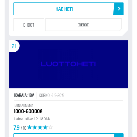
HAE HETI
EHDOT
TIEDOT
21
IKÄRAJA: 18V
KORKO: 4.5-20%
LAINASUMMAT
1000-60000€
Laina-aika: 12-180kk
7.9
/ 10