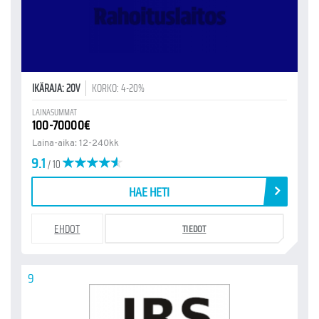
IKÄRAJA: 20V
KORKO: 4-20%
LAINASUMMAT
100-70000€
Laina-aika: 12-240kk
9.1
/ 10
HAE HETI
EHDOT
TIEDOT
9