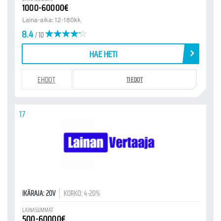
1000-60000€
Laina-aika: 12-180kk
8.4
/ 10
HAE HETI
EHDOT
TIEDOT
17
IKÄRAJA: 20V
KORKO: 4-20%
LAINASUMMAT
500-60000€