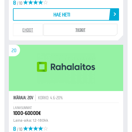
8
/ 10
HAE HETI
EHDOT
TIEDOT
20
IKÄRAJA: 20V
KORKO: 4.6-20%
LAINASUMMAT
1000-60000€
Laina-aika: 12-180kk
8
/ 10