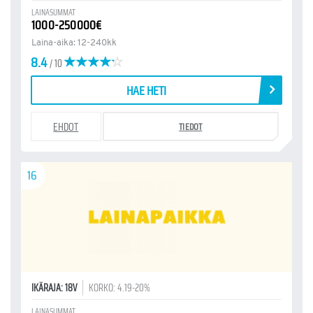
LAINASUMMAT
1000-250000€
Laina-aika: 12-240kk
8.4
/ 10
HAE HETI
EHDOT
TIEDOT
16
IKÄRAJA: 18V
KORKO: 4.19-20%
LAINASUMMAT