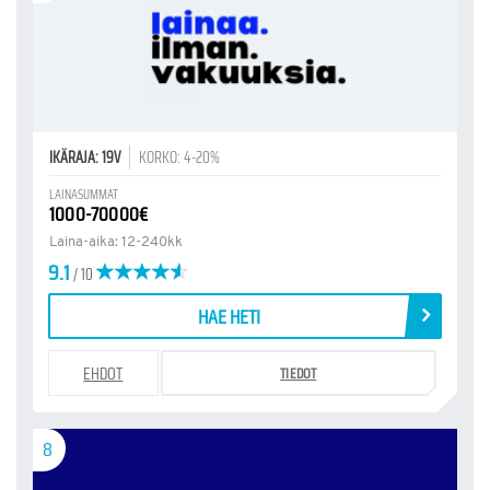
IKÄRAJA: 19V
KORKO: 4-20%
LAINASUMMAT
1000-70000€
Laina-aika: 12-240kk
9.1
/ 10
HAE HETI
EHDOT
TIEDOT
8