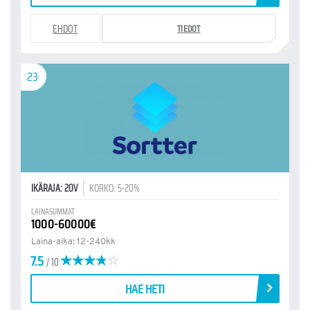
EHDOT
TIEDOT
23
IKÄRAJA: 20V
KORKO: 5-20%
LAINASUMMAT
1000-60000€
Laina-aika: 12-240kk
7.5
/ 10
HAE HETI