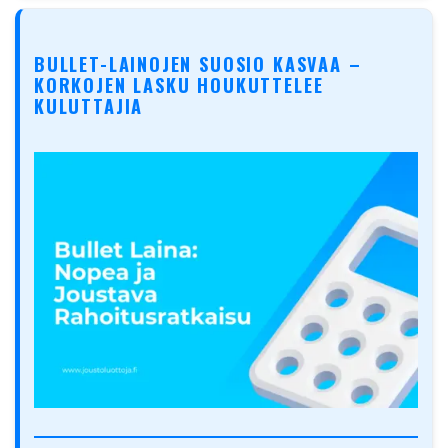
BULLET-LAINOJEN SUOSIO KASVAA –
KORKOJEN LASKU HOUKUTTELEE
KULUTTAJIA