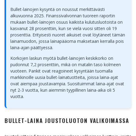
Bullet-lainojen kysyntä on noussut merkittävästi
alkuvuonna 2025. Finanssivalvonnan tuoreen raportin
mukaan bullet-lainojen osuus kaikista kulutusluotoista on
kasvanut 28 prosenttiin, kun se vielä vuosi sitten oli 19
prosenttia. Erityisesti nuoret aikuiset ovat löytäneet tämän
lainamuodon, jossa lainapääoma maksetaan kerralla pois
laina-ajan päättyessä.
Korkojen laskun myötä bullet-lainojen keskikorko on
pudonnut 7,2 prosenttiin, mikä on matalin taso kolmeen
vuoteen. Pankit ovat reagoineet kysyntään tuomalla
markkinoille uusia bullet-lainatuotteita, joissa laina-ajat
ovat aiempaa joustavampia. Suosituimmat laina-ajat ovat
nyt 2-3 vuotta, kun aiemmin tyypillinen laina-aika oli 5
vuotta.
BULLET-LAINA JOUSTOLUOTON VALIKOIMASSA