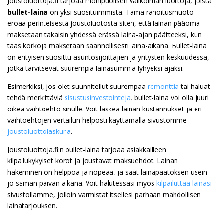
Joustoluottoja.fi tarjoaa monipuolisen valikoiman luottoja, joista
bullet-laina
on yksi suosituimmista. Tämä rahoitusmuoto
eroaa perinteisestä joustoluotosta siten, että lainan pääoma
maksetaan takaisin yhdessä erässä laina-ajan päätteeksi, kun
taas korkoja maksetaan säännöllisesti laina-aikana. Bullet-laina
on erityisen suosittu asuntosijoittajien ja yritysten keskuudessa,
jotka tarvitsevat suurempia lainasummia lyhyeksi ajaksi.
Esimerkiksi, jos olet suunnitellut suurempaa
remonttia
tai haluat
tehdä merkittäviä
sisustusinvestointeja
, bullet-laina voi olla juuri
oikea vaihtoehto sinulle. Voit laskea lainan kustannukset ja eri
vaihtoehtojen vertailun helposti käyttämällä sivustomme
joustoluottolaskuria
.
Joustoluottoja.fi:n bullet-laina tarjoaa asiakkailleen
kilpailukykyiset korot ja joustavat maksuehdot. Lainan
hakeminen on helppoa ja nopeaa, ja saat lainapäätöksen usein
jo saman päivän aikana. Voit halutessasi myös
kilpailuttaa lainasi
sivustollamme, jolloin varmistat itsellesi parhaan mahdollisen
lainatarjouksen.