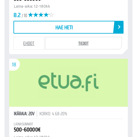
Laina-aika: 12-180kk
8.2
/ 10
HAE HETI
EHDOT
TIEDOT
18
IKÄRAJA: 20V
KORKO: 4.68-20%
LAINASUMMAT
500-60000€