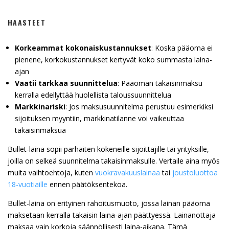
HAASTEET
Korkeammat kokonaiskustannukset
: Koska pääoma ei
pienene, korkokustannukset kertyvät koko summasta laina-
ajan
Vaatii tarkkaa suunnittelua
: Pääoman takaisinmaksu
kerralla edellyttää huolellista taloussuunnittelua
Markkinariski
: Jos maksusuunnitelma perustuu esimerkiksi
sijoituksen myyntiin, markkinatilanne voi vaikeuttaa
takaisinmaksua
Bullet-laina sopii parhaiten kokeneille sijoittajille tai yrityksille,
joilla on selkeä suunnitelma takaisinmaksulle. Vertaile aina myös
muita vaihtoehtoja, kuten
vuokravakuuslainaa
tai
joustoluottoa
18-vuotiaille
ennen päätöksentekoa.
Bullet-laina on erityinen rahoitusmuoto, jossa lainan pääoma
maksetaan kerralla takaisin laina-ajan päättyessä. Lainanottaja
maksaa vain korkoja säännöllisesti laina-aikana. Tämä