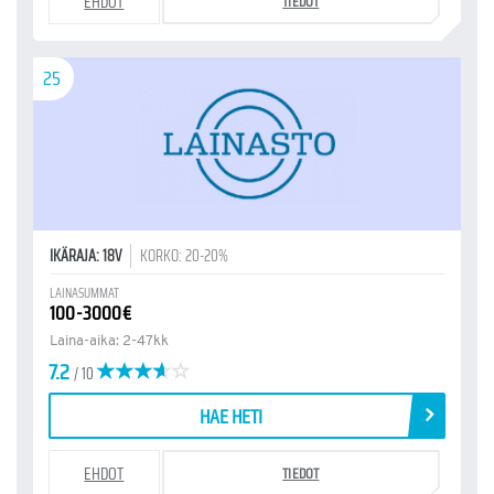
EHDOT
TIEDOT
25
IKÄRAJA: 18V
KORKO: 20-20%
LAINASUMMAT
100-3000€
Laina-aika: 2-47kk
7.2
/ 10
HAE HETI
EHDOT
TIEDOT