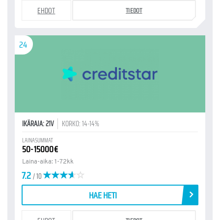
EHDOT
TIEDOT
24
IKÄRAJA: 21V
KORKO: 14-14%
LAINASUMMAT
50-15000€
Laina-aika: 1-72kk
7.2
/ 10
HAE HETI