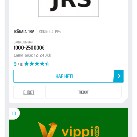
IKÄRAJA: 18V
KORKO: 4-19%
LAINASUMMAT
1000-250000€
Laina-aika: 12-240kk
9
/ 10
HAE HETI
EHDOT
TIEDOT
10