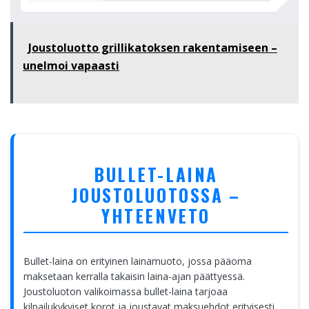
Joustoluotto grillikatoksen rakentamiseen –
unelmoi vapaasti
BULLET-LAINA
JOUSTOLUOTOSSA –
YHTEENVETO
Bullet-laina on erityinen lainamuoto, jossa pääoma
maksetaan kerralla takaisin laina-ajan päättyessä.
Joustoluoton valikoimassa bullet-laina tarjoaa
kilpailukykyiset korot ja joustavat maksuehdot erityisesti