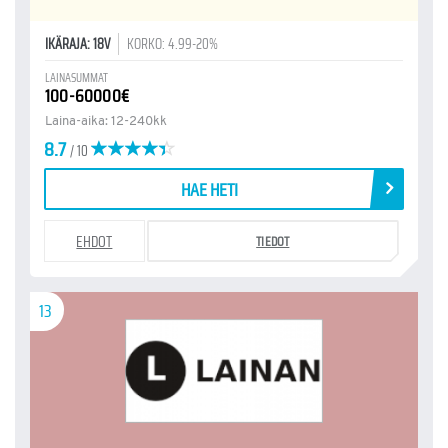
IKÄRAJA: 18V
KORKO: 4.99-20%
LAINASUMMAT
100-60000€
Laina-aika: 12-240kk
8.7
/ 10
HAE HETI
EHDOT
TIEDOT
13