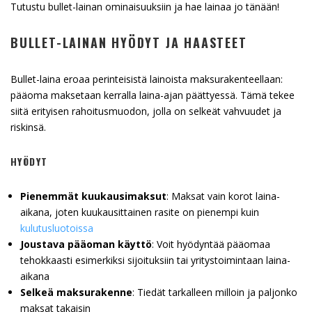
Tutustu bullet-lainan ominaisuuksiin ja hae lainaa jo tänään!
BULLET-LAINAN HYÖDYT JA HAASTEET
Bullet-laina eroaa perinteisistä lainoista maksurakenteellaan:
pääoma maksetaan kerralla laina-ajan päättyessä. Tämä tekee
siitä erityisen rahoitusmuodon, jolla on selkeät vahvuudet ja
riskinsä.
HYÖDYT
Pienemmät kuukausimaksut
: Maksat vain korot laina-
aikana, joten kuukausittainen rasite on pienempi kuin
kulutusluotoissa
Joustava pääoman käyttö
: Voit hyödyntää pääomaa
tehokkaasti esimerkiksi sijoituksiin tai yritystoimintaan laina-
aikana
Selkeä maksurakenne
: Tiedät tarkalleen milloin ja paljonko
maksat takaisin