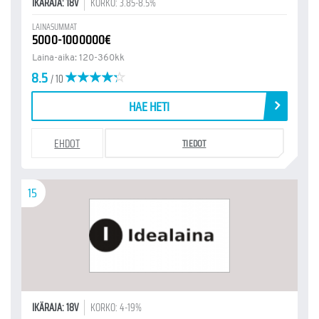
IKÄRAJA: 18V
KORKO: 3.85-8.5%
LAINASUMMAT
5000-1000000€
Laina-aika: 120-360kk
8.5
/ 10
HAE HETI
EHDOT
TIEDOT
15
IKÄRAJA: 18V
KORKO: 4-19%