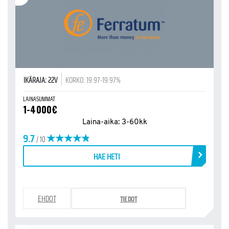
IKÄRAJA: 22V
KORKO: 19.97-19.97%
LAINASUMMAT
1-4000€
Laina-aika: 3-60kk
9.7
/ 10
HAE HETI
EHDOT
TIEDOT