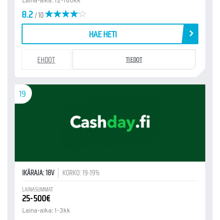
Laina-aika: 12-180kk
8.2
/ 10
HAE HETI
EHDOT
TIEDOT
19
IKÄRAJA: 18V
KORKO: 19-19%
LAINASUMMAT
25-500€
Laina-aika: 1-3kk