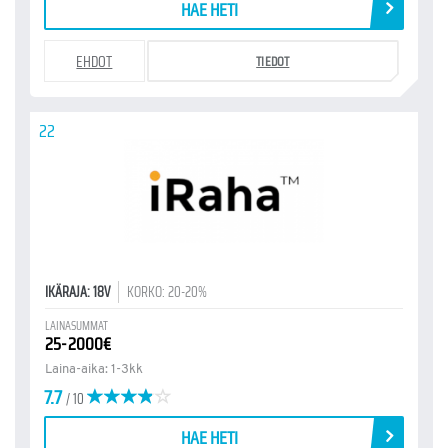
HAE HETI
EHDOT
TIEDOT
22
IKÄRAJA: 18V
KORKO: 20-20%
LAINASUMMAT
25-2000€
Laina-aika: 1-3kk
7.7
/ 10
HAE HETI