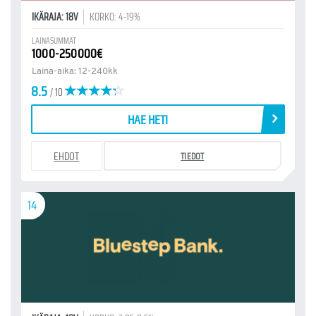
IKÄRAJA: 18V
KORKO: 4-19%
LAINASUMMAT
1000-250000€
Laina-aika: 12-240kk
8.5
/ 10
HAE HETI
EHDOT
TIEDOT
14