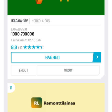
IKÄRAJA: 18V
KORKO: 4-20%
LAINASUMMAT
1000-70000€
Laina-aika: 12-180kk
8.9
/ 10
HAE HETI
EHDOT
TIEDOT
11