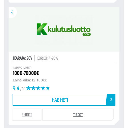
4
IKÄRAJA: 20V
KORKO: 4-20%
LAINASUMMAT
1000-70000€
Laina-aika: 12-180kk
9.4
/ 10
HAE HETI
EHDOT
TIEDOT