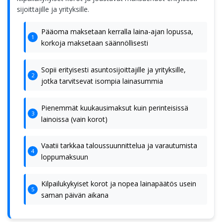
sijoittajille ja yrityksille.
Pääoma maksetaan kerralla laina-ajan lopussa,
korkoja maksetaan säännöllisesti
Sopii erityisesti asuntosijoittajille ja yrityksille,
jotka tarvitsevat isompia lainasummia
Pienemmät kuukausimaksut kuin perinteisissä
lainoissa (vain korot)
Vaatii tarkkaa taloussuunnittelua ja varautumista
loppumaksuun
Kilpailukykyiset korot ja nopea lainapäätös usein
saman päivän aikana