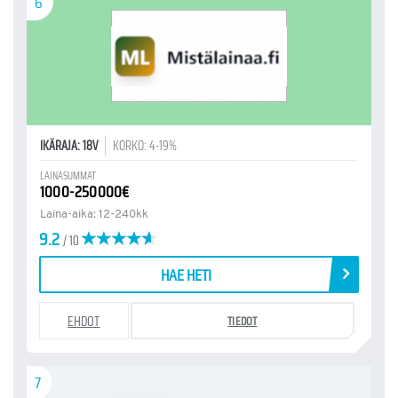
6
IKÄRAJA: 18V
KORKO: 4-19%
LAINASUMMAT
1000-250000€
Laina-aika: 12-240kk
9.2
/ 10
HAE HETI
EHDOT
TIEDOT
7